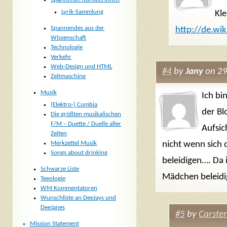
Lyrik-Sammlung
Kle
Spannendes aus der
http://de.wi
Wissenschaft
Technologie
Verkehr
Web-Design und HTML
#4
by
Jany
on 29
Zeitmaschine
Musik
Ich bi
(Elektro-) Cumbia
der Blo
Die größten musikalischen
F/M – Duette / Duelle aller
Aufsic
Zeiten
nicht wenn sich 
Merkzettel Musik
Songs about drinking
beleidigen…. Da i
Schwarze Liste
Mädchen beleidi
Teeologie
WM Kommentatoren
Wunschliste an DeeJays und
DeeJanes
#5
by
Carste
Mission Statement