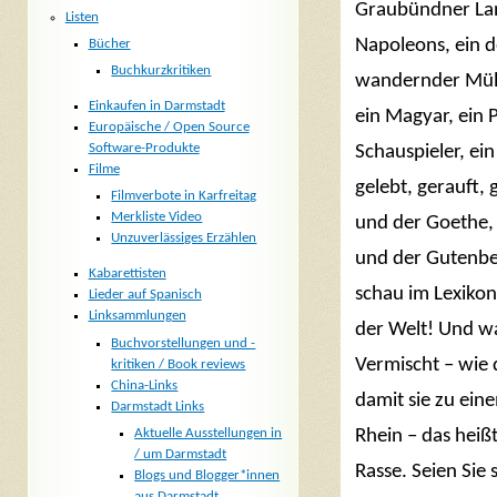
Graubündner Land
Listen
Napoleons, ein d
Bücher
Buchkurzkritiken
wandernder Mülle
Einkaufen in Darmstadt
ein Magyar, ein P
Europäische / Open Source
Software-Produkte
Schauspieler, ei
Filme
gelebt, gerauft,
Filmverbote in Karfreitag
Merkliste Video
und der Goethe,
Unzuverlässiges Erzählen
und der Gutenbe
Kabarettisten
schau im Lexikon
Lieder auf Spanisch
Linksammlungen
der Welt! Und wa
Buchvorstellungen und -
Vermischt – wie 
kritiken / Book reviews
China-Links
damit sie zu ei
Darmstadt Links
Aktuelle Ausstellungen in
Rhein – das heißt
/ um Darmstadt
Rasse. Seien Sie
Blogs und Blogger*innen
aus Darmstadt