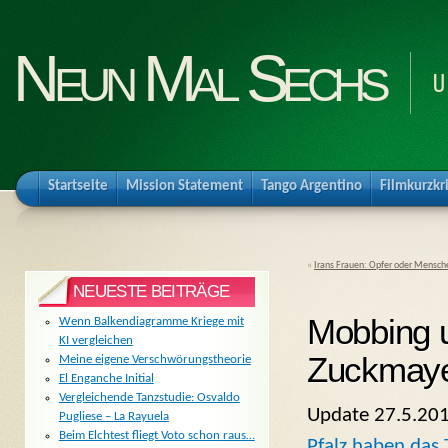
Neun Mal Sechs
U
Startseite
Mission Statement
Tango Argentino
Filmkurzkr
«
Irans Frauen: Opfer oder Mensch
NEUESTE BEITRÄGE
Mobbing u
Wenn Balkendiagramme Kriege mit
KI vergleichen
Zuckmayer
Meine eigene Verschwörungstheorie
El Enganche Initial
Vergleichende Tanzstudie: Osvaldo
Update 27.5.201
Pugliese – La Rayuela
Beim Elchtest fliegt Voto schon raus…
Pfalz haben das