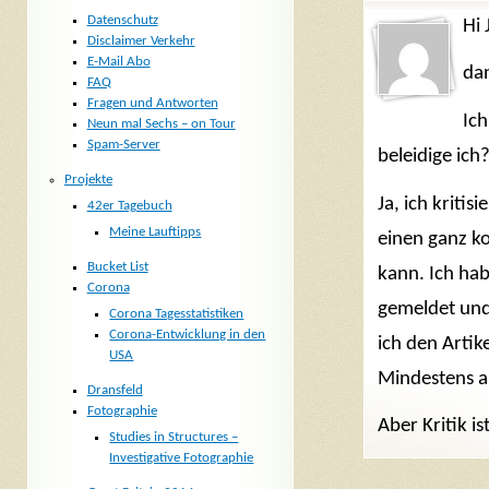
Datenschutz
Hi 
Disclaimer Verkehr
E-Mail Abo
da
FAQ
Fragen und Antworten
Ich
Neun mal Sechs – on Tour
Spam-Server
beleidige ic
Projekte
Ja, ich kriti
42er Tagebuch
Meine Lauftipps
einen ganz k
Bucket List
kann. Ich hab
Corona
gemeldet und 
Corona Tagesstatistiken
Corona-Entwicklung in den
ich den Artik
USA
Mindestens ab
Dransfeld
Fotographie
Aber Kritik i
Studies in Structures –
Investigative Fotographie