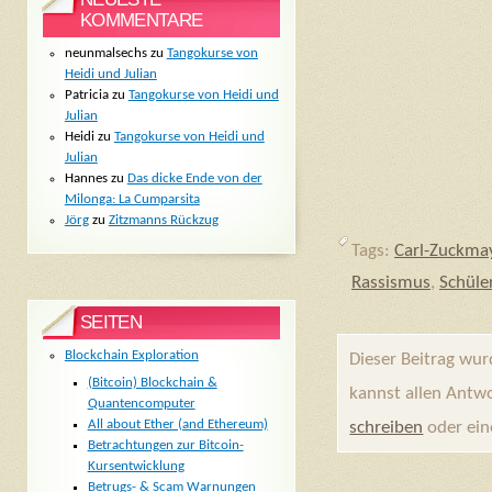
KOMMENTARE
neunmalsechs
zu
Tangokurse von
Heidi und Julian
Patricia
zu
Tangokurse von Heidi und
Julian
Heidi
zu
Tangokurse von Heidi und
Julian
Hannes
zu
Das dicke Ende von der
Milonga: La Cumparsita
Jörg
zu
Zitzmanns Rückzug
Tags:
Carl-Zuckmay
Rassismus
,
Schüle
SEITEN
Blockchain Exploration
Dieser Beitrag wu
(Bitcoin) Blockchain &
kannst allen Antw
Quantencomputer
All about Ether (and Ethereum)
schreiben
oder ei
Betrachtungen zur Bitcoin-
Kursentwicklung
Betrugs- & Scam Warnungen