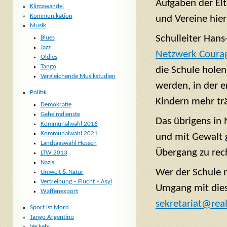
Aufgaben der Elt
Klimawandel
Kommunikation
und Vereine hier
Musik
Schulleiter Hans
Blues
Jazz
Netzwerk Coura
Oldies
Tango
die Schule holen
Vergleichende Musikstudien
werden, in der e
Politik
Kindern mehr trä
Demokratie
Geheimdienste
Das übrigens in 
Kommunalwahl 2016
Kommunalwahl 2021
und mit Gewalt g
Landtagswahl Hessen
Übergang zu rec
LTW 2013
Nazis
Wer der Schule 
Umwelt & Natur
Vertreibung – Flucht – Asyl
Umgang mit diese
Waffenexport
sekretariat@real
Sport ist Mord
Tango Argentino
Verkehr