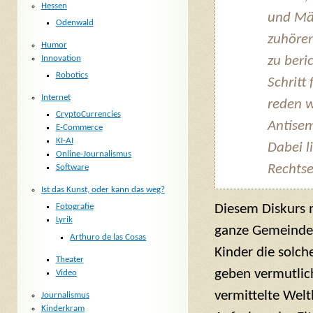
Hessen
und Mä
Odenwald
zuhören
Humor
Innovation
zu beri
Robotics
Schritt
Internet
reden w
CryptoCurrencies
Antisem
E-Commerce
KI-AI
Dabei l
Online-Journalismus
Rechtse
Software
Ist das Kunst, oder kann das weg?
Fotografie
Diesem Diskurs 
Lyrik
ganze Gemeinde N
Arthuro de las Cosas
Kinder die solch
Theater
geben vermutlic
Video
vermittelte Weltb
Journalismus
Kinderkram