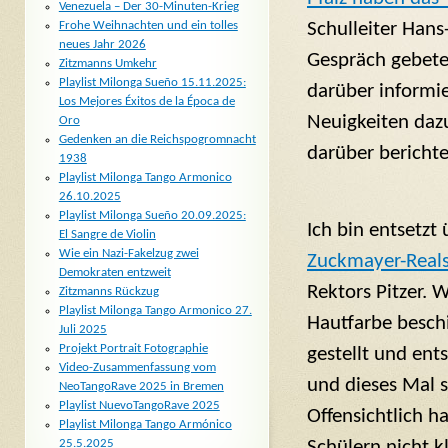
Venezuela – Der 30-Minuten-Krieg
Schulleiter Hans
Frohe Weihnachten und ein tolles
neues Jahr 2026
Gespräch gebete
Zitzmanns Umkehr
Playlist Milonga Sueño 15.11.2025:
darüber informier
Los Mejores Éxitos de la Época de
Neuigkeiten dazu
Oro
Gedenken an die Reichspogromnacht
darüber berichte
1938
Playlist Milonga Tango Armonico
26.10.2025
Playlist Milonga Sueño 20.09.2025:
Ich bin entsetzt
El Sangre de Violin
Wie ein Nazi-Fakelzug zwei
Zuckmayer-Reals
Demokraten entzweit
Rektors Pitzer. 
Zitzmanns Rückzug
Playlist Milonga Tango Armonico 27.
Hautfarbe beschi
Juli 2025
Projekt Portrait Fotographie
gestellt und ent
Video-Zusammenfassung vom
und dieses Mal 
NeoTangoRave 2025 in Bremen
Playlist NuevoTangoRave 2025
Offensichtlich h
Playlist Milonga Tango Armónico
25.5.2025
Schülern nicht k