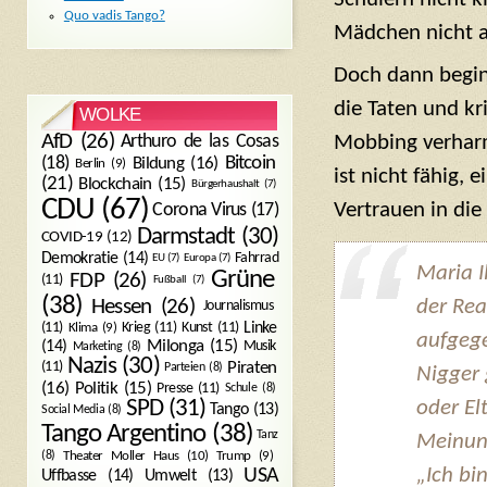
Quo vadis Tango?
Mädchen nicht a
Doch dann beginn
die Taten und kr
WOLKE
AfD
(26)
Arthuro de las Cosas
Mobbing verharm
Bitcoin
(18)
Bildung
(16)
Berlin
(9)
ist nicht fähig, 
(21)
Blockchain
(15)
Bürgerhaushalt
(7)
CDU
(67)
Vertrauen in die
Corona Virus
(17)
Darmstadt
(30)
COVID-19
(12)
Demokratie
(14)
Fahrrad
EU
(7)
Europa
(7)
Maria I
Grüne
FDP
(26)
(11)
Fußball
(7)
(38)
der Rea
Hessen
(26)
Journalismus
(11)
Krieg
(11)
Kunst
(11)
Linke
Klima
(9)
aufgege
Milonga
(15)
(14)
Musik
Marketing
(8)
Nazis
(30)
Piraten
(11)
Parteien
(8)
Nigger 
Politik
(15)
(16)
Presse
(11)
Schule
(8)
SPD
(31)
oder El
Tango
(13)
Social Media
(8)
Tango Argentino
(38)
Tanz
Meinung
Trump
(9)
(8)
Theater Moller Haus
(10)
„Ich bi
USA
Umwelt
(13)
Uffbasse
(14)