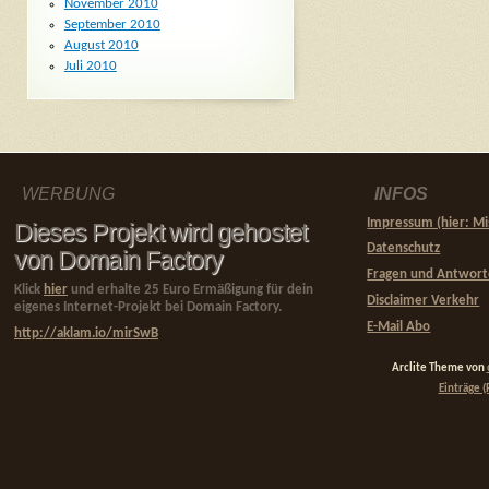
November 2010
September 2010
August 2010
Juli 2010
WERBUNG
INFOS
Impressum (hier: Mi
Dieses Projekt wird gehostet
Datenschutz
von Domain Factory
Fragen und Antwor
Klick
hier
und erhalte 25 Euro Ermäßigung für dein
Disclaimer Verkehr
eigenes Internet-Projekt bei Domain Factory.
E-Mail Abo
http://aklam.io/mirSwB
Arclite Theme von
Einträge (