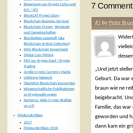
7 Comment
Bewertung von Krypto Coins und
ICO / ITO
BlockCAT Project Diary
Blockchain Business Services
#1
by
Peter Bru
Blockchain Firmen, Verbände
und Gemeinschaften
Widerl
Blockketten-Lesestoff (aka
Blockchain Article Collection)
vielle
DAO Blockchain Experiment
Digital Coin Mining
dessen
FAQ zur Krypto-Kauf / Krypto
Trading
„Und jetzt stelle
Große Crypto Currency Hacks
Lightning Network
Geburt. Da war e
Überblick Blockchain Konsortien
braun wie ne rei
Wissenschaftliche Publikationen
zu Kryptowährungen
beigebracht. Und
Xerberus: Viele Crypto-Wallets
on a Pi
Familie, das war 
Filmkurzkritiken
geworden und hat
2017
dann kam ein grie
Filmkurzkritiken 2016