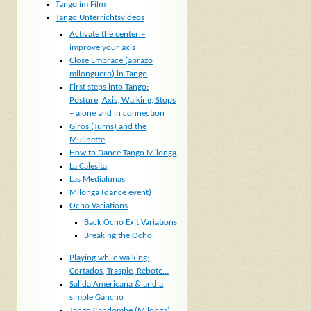
Tango im Film
Tango Unterrichtsvideos
Activate the center –
improve your axis
Close Embrace (abrazo
milonguero) in Tango
First steps into Tango:
Posture, Axis, Walking, Stops
– alone and in connection
Giros (Turns) and the
Mulinette
How to Dance Tango Milonga
La Calesita
Las Medialunas
Milonga (dance event)
Ocho Variations
Back Ocho Exit Variations
Breaking the Ocho
Playing while walking:
Cortados, Traspie, Rebote…
Salida Americana & and a
simple Gancho
Tango Candombe (Milonga)