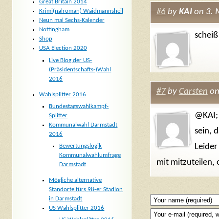
Great Britain 2014
#6
by
KAI
on 3. 
Krimi(nalroman) Waidmannsheil
Neun mal Sechs-Kalender
Nottingham
scheiß
Shop
USA Election 2020
Live Blog der US-
(Präsidentschafts-)Wahl
2016
#7
by
Carsten
on
Wahlsplitter 2016
Bundestagswahlkampf-
@KAI; 
Splitter
Kommunalwahl Darmstadt
sein, 
2016
Leider
Bewertungslogik
Kommunalwahlumfrage
mit mitzuteilen,
Darmstadt
Mögliche alternative
Standorte fürs 98-er Stadion
in Darmstadt
US Wahlsplitter 2016