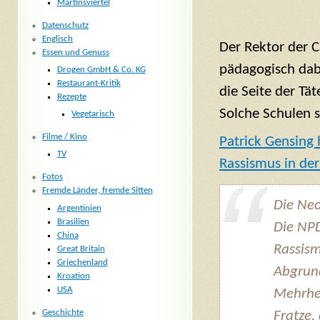
Martinsviertel
Datenschutz
Englisch
Der Rektor der C
Essen und Genuss
pädagogisch dabe
Drogen GmbH & Co. KG
Restaurant-Kritik
die Seite der Tä
Rezepte
Solche Schulen 
Vegetarisch
Filme / Kino
Patrick Gensing
TV
Rassismus in de
Fotos
Fremde Länder, fremde Sitten
Die Neo
Argentinien
Brasilien
Die NPD
China
Rassis
Great Britain
Griechenland
Abgrund
Kroation
USA
Mehrhei
Geschichte
Fratze,