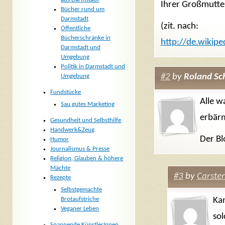
Ihrer Großmutter 
Bücher rund um
Darmstadt
(zit. nach:
Öffentliche
Bücherschränke in
http://de.wiki
Darmstadt und
Umgebung
Politik in Darmstadt und
#2
by
Roland Sc
Umgebung
Fundstücke
Alle w
Sau gutes Marketing
erbärm
Gesundheit und Selbsthilfe
Handwerk&Zeug
Der Bl
Humor
Journalismus & Presse
Religion, Glauben & höhere
Mächte
#3
by
Carste
Rezepte
Selbstgemachte
Brotaufstriche
Ka
Veganer Leben
sol
Spannende KünstlerInnen