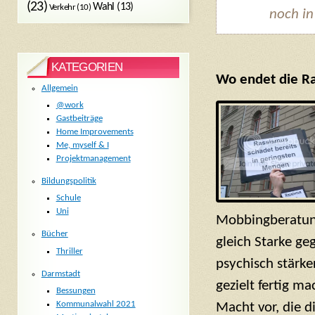
(23)
Wahl
(13)
Verkehr
(10)
noch in
KATEGORIEN
Wo endet die Ra
Allgemein
@work
Gastbeiträge
Home Improvements
Me, myself & I
Projektmanagement
Bildungspolitik
Schule
Uni
Mobbingberatung
Bücher
gleich Starke ge
Thriller
psychisch stärke
Darmstadt
gezielt fertig m
Bessungen
Kommunalwahl 2021
Macht vor, die di