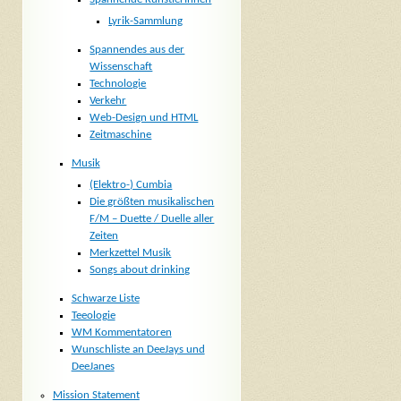
Lyrik-Sammlung
Spannendes aus der
Wissenschaft
Technologie
Verkehr
Web-Design und HTML
Zeitmaschine
Musik
(Elektro-) Cumbia
Die größten musikalischen
F/M – Duette / Duelle aller
Zeiten
Merkzettel Musik
Songs about drinking
Schwarze Liste
Teeologie
WM Kommentatoren
Wunschliste an DeeJays und
DeeJanes
Mission Statement