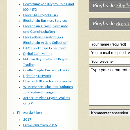
Bewertung von Krypto Coins und
Pingback:
Sibyll
ICO / ITO
BlockCAT Project Diary
Blockchain Business Services
Pingback:
Brigit
Blockchain Firmen, Verbände
und Gemeinschaften
Blockketten-Lesestoff (aka
Blockchain Article Collection)
DAO Blockchain Experiment
Digital Coin Mining
FAQ zur Krypto-Kauf / Krypto
Trading
Große Crypto Currency Hacks
Lightning Network
Überblick Blockchain Konsortien
Wissenschaftliche Publikationen
zu Kryptowährungen
Xerberus: Viele Crypto-Wallets
on a Pi
Filmkurzkritiken
2017
Filmkurzkritiken 2016