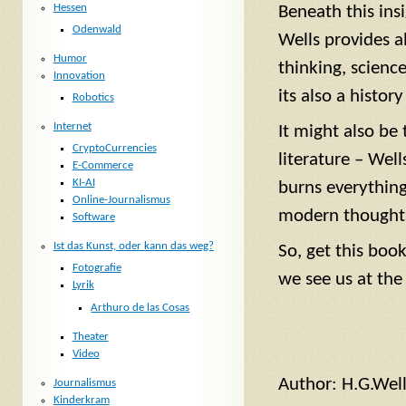
Hessen
Beneath this in
Odenwald
Wells provides al
Humor
thinking, science
Innovation
its also a histor
Robotics
Internet
It might also be 
CryptoCurrencies
literature – Wel
E-Commerce
KI-AI
burns everything
Online-Journalismus
modern thoughts
Software
Ist das Kunst, oder kann das weg?
So, get this boo
Fotografie
we see us at the
Lyrik
Arthuro de las Cosas
Theater
Video
Author: H.G.Wel
Journalismus
Kinderkram