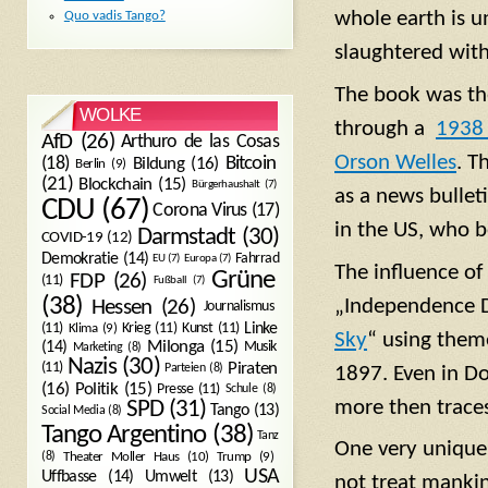
whole earth is u
Quo vadis Tango?
slaughtered wit
The book was the
WOLKE
through a
1938 
AfD
(26)
Arthuro de las Cosas
Orson Welles
. T
Bitcoin
(18)
Bildung
(16)
Berlin
(9)
(21)
Blockchain
(15)
Bürgerhaushalt
(7)
as a news bullet
CDU
(67)
Corona Virus
(17)
in the US, who b
Darmstadt
(30)
COVID-19
(12)
Demokratie
(14)
Fahrrad
EU
(7)
Europa
(7)
The influence of
Grüne
FDP
(26)
(11)
Fußball
(7)
(38)
„Independence Da
Hessen
(26)
Journalismus
(11)
Krieg
(11)
Kunst
(11)
Linke
Klima
(9)
Sky
“ using theme
Milonga
(15)
(14)
Musik
Marketing
(8)
Nazis
(30)
Piraten
(11)
Parteien
(8)
1897. Even in Do
Politik
(15)
(16)
Presse
(11)
Schule
(8)
more then traces
SPD
(31)
Tango
(13)
Social Media
(8)
Tango Argentino
(38)
Tanz
One very unique 
Trump
(9)
(8)
Theater Moller Haus
(10)
USA
Umwelt
(13)
Uffbasse
(14)
not treat manki