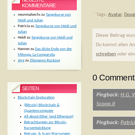
KOMMENTARE
Tags:
Avatar
,
Doug
neunmalsechs
zu
Tangokurse von
Heidi und Julian
Patricia
zu
Tangokurse von Heidi und
Julian
Dieser Beitrag wu
Heidi
zu
Tangokurse von Heidi und
Julian
Du kannst allen A
Hannes
zu
Das dicke Ende von der
schreiben
oder ei
Milonga: La Cumparsita
Jörg
zu
Zitzmanns Rückzug
0 Comments
SEITEN
Pingback:
H.G. W
Blockchain Exploration
Scoop.it
(Bitcoin) Blockchain &
Quantencomputer
All about Ether (and Ethereum)
Pingback:
Patric
Betrachtungen zur Bitcoin-
Kursentwicklung
Betrugs- & Scam Warnungen