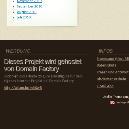
November 2010
September 2010
August 2010
Juli 2010
WERBUNG
INFOS
Impressum (hier: Mi
Dieses Projekt wird gehostet
Datenschutz
von Domain Factory
Fragen und Antwor
Klick
hier
und erhalte 25 Euro Ermäßigung für dein
Disclaimer Verkehr
eigenes Internet-Projekt bei Domain Factory.
E-Mail Abo
http://aklam.io/mirSwB
Arclite Theme von
Einträge (