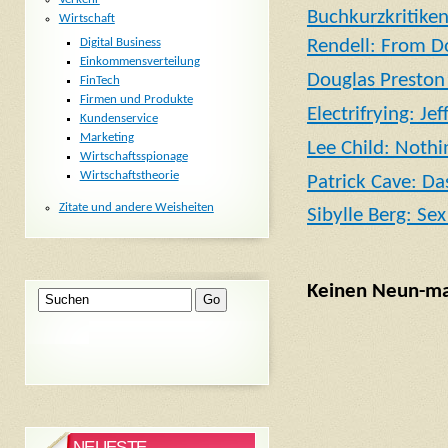
Buchkurzkritike
Wirtschaft
Digital Business
Rendell: From D
Einkommensverteilung
Douglas Preston 
FinTech
Firmen und Produkte
Electrifrying: J
Kundenservice
Marketing
Lee Child: Nothi
Wirtschaftsspionage
Wirtschaftstheorie
Patrick Cave: Da
Zitate und andere Weisheiten
Sibylle Berg: Sex 
Keinen Neun-mal
NEUESTE