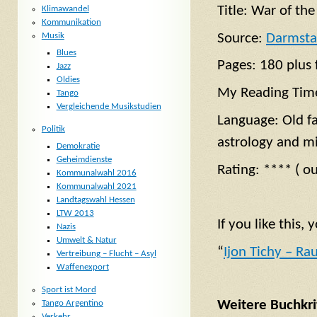
Title: War of th
Klimawandel
Kommunikation
Musik
Source:
Darmstad
Blues
Pages: 180 plus 
Jazz
Oldies
My Reading Time
Tango
Vergleichende Musikstudien
Language: Old fa
Politik
astrology and mil
Demokratie
Geheimdienste
Rating: **** ( ou
Kommunalwahl 2016
Kommunalwahl 2021
Landtagswahl Hessen
LTW 2013
If you like this,
Nazis
Umwelt & Natur
“
Ijon Tichy – Ra
Vertreibung – Flucht – Asyl
Waffenexport
Sport ist Mord
Weitere Buchkri
Tango Argentino
Verkehr