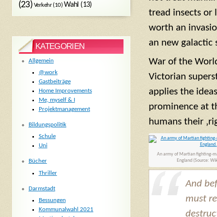
(23)
Wahl
(13)
Verkehr
(10)
tread insects or
worth an invasio
an new galactic 
KATEGORIEN
War of the World
Allgemein
@work
Victorian superst
Gastbeiträge
applies the idea
Home Improvements
Me, myself & I
prominence at th
Projektmanagement
humans their ‚ri
Bildungspolitik
Schule
Uni
An army of Martian fighting-m
England (Source: Wik
Bücher
Thriller
And bef
Darmstadt
must re
Bessungen
Kommunalwahl 2021
destruc