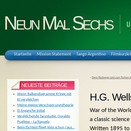
Neun Mal Sechs
U
Startseite
Mission Statement
Tango Argentino
Filmkurzkr
«
Denn Radwege sind zum Parken 
NEUESTE BEITRÄGE
H.G. Well
Wenn Balkendiagramme Kriege mit
KI vergleichen
Meine eigene Verschwörungstheorie
War of the Worl
El Enganche Initial
Vergleichende Tanzstudie: Osvaldo
a classic science
Pugliese – La Rayuela
Written 1895 to 
Beim Elchtest fliegt Voto schon raus…