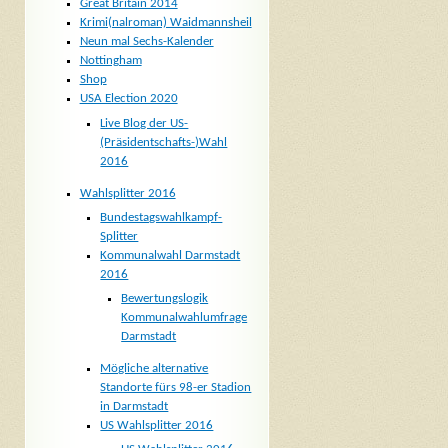
Great Britain 2014
Krimi(nalroman) Waidmannsheil
Neun mal Sechs-Kalender
Nottingham
Shop
USA Election 2020
Live Blog der US-
(Präsidentschafts-)Wahl
2016
Wahlsplitter 2016
Bundestagswahlkampf-
Splitter
Kommunalwahl Darmstadt
2016
Bewertungslogik
Kommunalwahlumfrage
Darmstadt
Mögliche alternative
Standorte fürs 98-er Stadion
in Darmstadt
US Wahlsplitter 2016