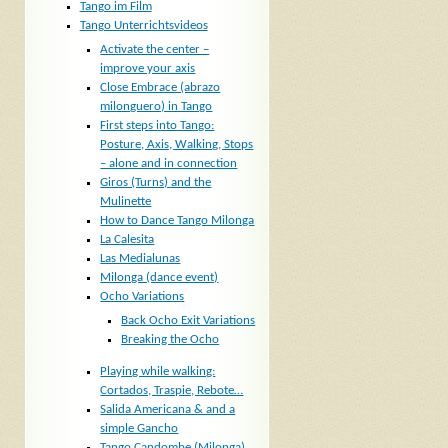
Tango im Film
Tango Unterrichtsvideos
Activate the center –
improve your axis
Close Embrace (abrazo
milonguero) in Tango
First steps into Tango:
Posture, Axis, Walking, Stops
– alone and in connection
Giros (Turns) and the
Mulinette
How to Dance Tango Milonga
La Calesita
Las Medialunas
Milonga (dance event)
Ocho Variations
Back Ocho Exit Variations
Breaking the Ocho
Playing while walking:
Cortados, Traspie, Rebote…
Salida Americana & and a
simple Gancho
Tango Candombe (Milonga)