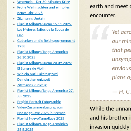
Venezuela – Der 30-Minuten-Krieg
earth and meet d
Frohe Weihnachten und ein tolles
neues Jahr 2026
encounter.
Zitzmanns Umkehr
Playlist Milonga Sueño 15.11.2025:
Los Mejores Éxitos de la Época de
Yet acr
Oro
our min
Gedenken an die Reichspogromnacht
1938
that pe
Playlist Milonga Tango Armonico
26.10.2025
unsympa
Playlist Milonga Sueño 20.09.2025:
envious
El Sangre de Violin
Wie ein Nazi-Fakelzug zwei
plans a
Demokraten entzweit
Zitzmanns Rückzug
Playlist Milonga Tango Armonico 27.
—
H. G
Juli 2025
Projekt Portrait Fotographie
Video-Zusammenfassung vom
While the unnam
NeoTangoRave 2025 in Bremen
and his brother 
Playlist NuevoTangoRave 2025
Playlist Milonga Tango Armónico
invasion quickly
25.5.2025