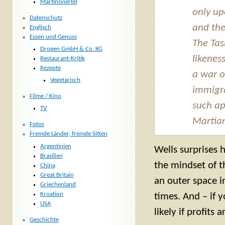
Martinsviertel
only up
Datenschutz
and the
Englisch
Essen und Genuss
The Tas
Drogen GmbH & Co. KG
likenes
Restaurant-Kritik
Rezepte
a war 
Vegetarisch
immigra
Filme / Kino
such ap
TV
Martian
Fotos
Fremde Länder, fremde Sitten
Argentinien
Wells surprises 
Brasilien
the mindset of t
China
Great Britain
an outer space in
Griechenland
Kroation
times. And – if 
USA
likely if profits a
Geschichte