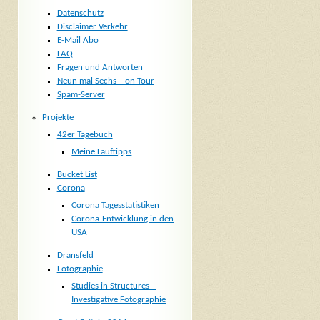
Datenschutz
Disclaimer Verkehr
E-Mail Abo
FAQ
Fragen und Antworten
Neun mal Sechs – on Tour
Spam-Server
Projekte
42er Tagebuch
Meine Lauftipps
Bucket List
Corona
Corona Tagesstatistiken
Corona-Entwicklung in den
USA
Dransfeld
Fotographie
Studies in Structures –
Investigative Fotographie