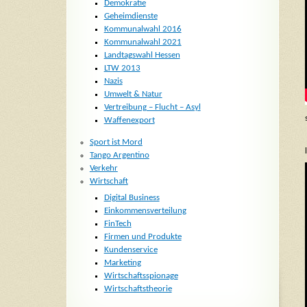
Demokratie
Geheimdienste
Kommunalwahl 2016
Kommunalwahl 2021
Landtagswahl Hessen
LTW 2013
Nazis
Umwelt & Natur
Vertreibung – Flucht – Asyl
Waffenexport
Sport ist Mord
Tango Argentino
Verkehr
Wirtschaft
Digital Business
Einkommensverteilung
FinTech
Firmen und Produkte
Kundenservice
Marketing
Wirtschaftsspionage
Wirtschaftstheorie