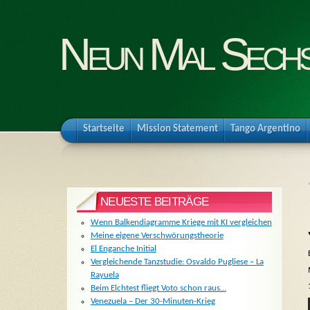
Neun Mal Sech
Startseite
Mission Statement
Tango Argentino
NEUESTE BEITRÄGE
Wenn Balkendiagramme Kriege mit KI vergleichen
Meine eigene Verschwörungstheorie
El Enganche Initial
Vergleichende Tanzstudie: Osvaldo Pugliese – La
Rayuela
Beim Elchtest fliegt Voto schon raus…
Venezuela – Der 30-Minuten-Krieg