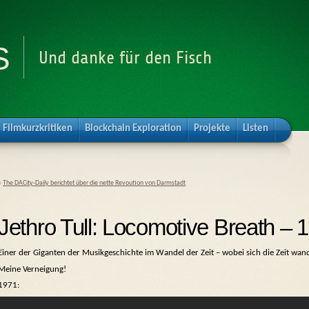
s
Und danke für den Fisch
Filmkurzkritiken
Blockchain Exploration
Projekte
Listen
«
The DACity-Daily berichtet über die nette Revoution von Darmstadt
Jethro Tull: Locomotive Breath – 1
Einer der Giganten der Musikgeschichte im Wandel der Zeit – wobei sich die Zeit wa
Meine Verneigung!
1971: