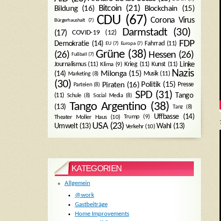
Bitcoin
(21)
Blockchain
(15)
Bildung
(16)
CDU
(67)
Corona Virus
Bürgerhaushalt
(7)
Darmstadt
(30)
(17)
COVID-19
(12)
FDP
Demokratie
(14)
Fahrrad
(11)
EU
(7)
Europa
(7)
Grüne
(38)
(26)
Hessen
(26)
Fußball
(7)
Journalismus
(11)
Krieg
(11)
Kunst
(11)
Linke
Klima
(9)
Nazis
Milonga
(15)
(14)
Musik
(11)
Marketing
(8)
(30)
Politik
(15)
Piraten
(16)
Presse
Parteien
(8)
SPD
(31)
Tango
(11)
Schule
(8)
Social Media
(8)
Tango Argentino
(38)
(13)
Tanz
(8)
Uffbasse
(14)
Trump
(9)
Theater Moller Haus
(10)
USA
(23)
Umwelt
(13)
Wahl
(13)
Verkehr
(10)
KATEGORIEN
Allgemein
@work
Gastbeiträge
Home Improvements