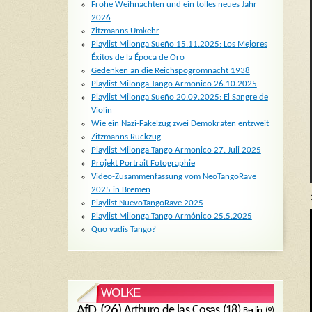
Frohe Weihnachten und ein tolles neues Jahr
2026
Zitzmanns Umkehr
Playlist Milonga Sueño 15.11.2025: Los Mejores
Éxitos de la Época de Oro
Gedenken an die Reichspogromnacht 1938
Playlist Milonga Tango Armonico 26.10.2025
Playlist Milonga Sueño 20.09.2025: El Sangre de
Violin
Wie ein Nazi-Fakelzug zwei Demokraten entzweit
Zitzmanns Rückzug
Playlist Milonga Tango Armonico 27. Juli 2025
Projekt Portrait Fotographie
Video-Zusammenfassung vom NeoTangoRave
2025 in Bremen
Playlist NuevoTangoRave 2025
Playlist Milonga Tango Armónico 25.5.2025
Quo vadis Tango?
WOLKE
AfD
(26)
Arthuro de las Cosas
(18)
Berlin
(9)