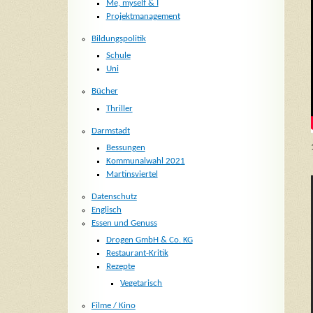
Me, myself & I
Projektmanagement
Bildungspolitik
Schule
Uni
Bücher
Thriller
Darmstadt
Bessungen
Kommunalwahl 2021
Martinsviertel
Datenschutz
Englisch
Essen und Genuss
Drogen GmbH & Co. KG
Restaurant-Kritik
Rezepte
Vegetarisch
Filme / Kino