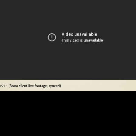
1975 (8mm silent live footage, synced)