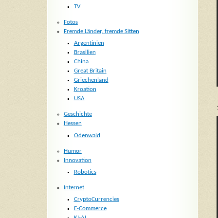
TV
Fotos
Fremde Länder, fremde Sitten
Argentinien
Brasilien
China
Great Britain
Griechenland
Kroation
USA
Geschichte
Hessen
Odenwald
Humor
Innovation
Robotics
Internet
CryptoCurrencies
E-Commerce
KI-AI