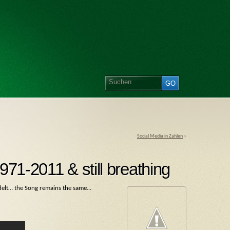
Social Media in Zahlen
»
971-2011 & still breathing
ndelt… the Song remains the same…