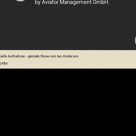
Geile Aufnahme – geniale Show von Ian Anderson
1984