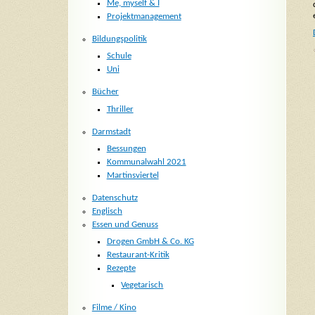
Me, myself & I
Projektmanagement
Bildungspolitik
Schule
Uni
Bücher
Thriller
Darmstadt
Bessungen
Kommunalwahl 2021
Martinsviertel
Datenschutz
Englisch
Essen und Genuss
Drogen GmbH & Co. KG
Restaurant-Kritik
Rezepte
Vegetarisch
Filme / Kino