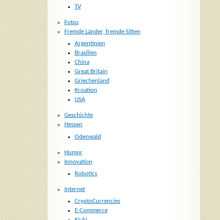
TV
Fotos
Fremde Länder, fremde Sitten
Argentinien
Brasilien
China
Great Britain
Griechenland
Kroation
USA
Geschichte
Hessen
Odenwald
Humor
Innovation
Robotics
Internet
CryptoCurrencies
E-Commerce
KI-AI