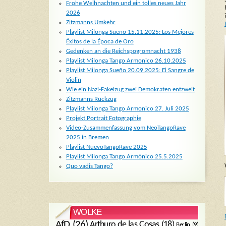
Frohe Weihnachten und ein tolles neues Jahr
2026
Zitzmanns Umkehr
Playlist Milonga Sueño 15.11.2025: Los Mejores
Éxitos de la Época de Oro
Gedenken an die Reichspogromnacht 1938
Playlist Milonga Tango Armonico 26.10.2025
Playlist Milonga Sueño 20.09.2025: El Sangre de
Violin
Wie ein Nazi-Fakelzug zwei Demokraten entzweit
Zitzmanns Rückzug
Playlist Milonga Tango Armonico 27. Juli 2025
Projekt Portrait Fotographie
Video-Zusammenfassung vom NeoTangoRave
2025 in Bremen
Playlist NuevoTangoRave 2025
Playlist Milonga Tango Armónico 25.5.2025
Quo vadis Tango?
WOLKE
AfD
(26)
Arthuro de las Cosas
(18)
Berlin
(9)