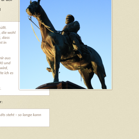
d
llt.
, die wohl
t, dass
t in
mir aus
930 und
 wird,
te ich es
.
r:
ts steht – so lange kann