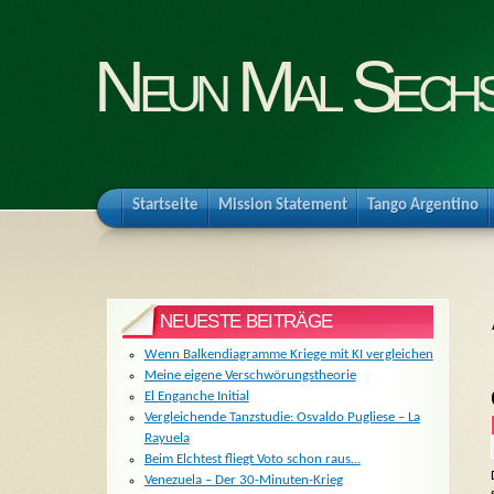
Neun Mal Sech
Startseite
Mission Statement
Tango Argentino
NEUESTE BEITRÄGE
Wenn Balkendiagramme Kriege mit KI vergleichen
Meine eigene Verschwörungstheorie
El Enganche Initial
Vergleichende Tanzstudie: Osvaldo Pugliese – La
Rayuela
Beim Elchtest fliegt Voto schon raus…
Venezuela – Der 30-Minuten-Krieg