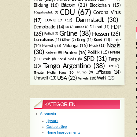
Bitcoin
(21)
Blockchain
(15)
Bildung
(16)
CDU
(67)
Corona Virus
Bürgerhaushalt
(7)
Darmstadt
(30)
(17)
COVID-19
(12)
FDP
Demokratie
(14)
Fahrrad
(11)
EU
(7)
Europa
(7)
Grüne
(38)
(26)
Hessen
(26)
Fußball
(7)
Journalismus
(11)
Krieg
(11)
Kunst
(11)
Linke
Klima
(9)
Nazis
Milonga
(15)
(14)
Musik
(11)
Marketing
(8)
(30)
Politik
(15)
Piraten
(16)
Presse
Parteien
(8)
SPD
(31)
Tango
(11)
Schule
(8)
Social Media
(8)
Tango Argentino
(38)
(13)
Tanz
(8)
Uffbasse
(14)
Trump
(9)
Theater Moller Haus
(10)
USA
(23)
Umwelt
(13)
Wahl
(13)
Verkehr
(10)
KATEGORIEN
Allgemein
@work
Gastbeiträge
Home Improvements