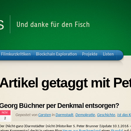
s
Und danke für den Fisch
Filmkurzkritiken
Blockchain Exploration
Projekte
Listen
Artikel getaggt mit P
Georg Büchner per Denkmal entsorgen?
NOV.
Gepostet von
Carsten
in
Darmstadt
,
Demokratie
,
Geschichte
,
Ist das 
2
Der (Nicht-ganz-)Darmstädter (nicht-)Historiker S. Peter Brunner (Update 10.1.2016 –
seinen Kommentar) deckt in seinem Blog
Neues aus Buechnerland
einen
Skandal
auf: 