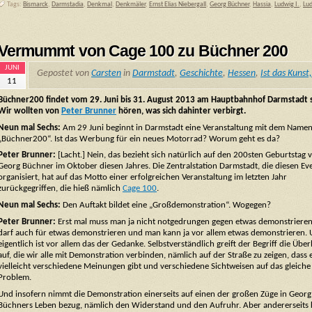
Tags:
Bismarck
,
Darmstadia
,
Denkmal
,
Denkmäler
,
Ernst Elias Niebergall
,
Georg Büchner
,
Hassia
,
Ludwig I.
,
Lud
Vermummt von Cage 100 zu Büchner 200
JUNI
Gepostet von
Carsten
in
Darmstadt
,
Geschichte
,
Hessen
,
Ist das Kuns
11
Büchner200 findet vom 29. Juni bis 31. August 2013 am Hauptbahnhof Darmstadt s
Wir wollten von
Peter Brunner
hören, was sich dahinter verbirgt.
Neun mal Sechs:
Am 29 Juni beginnt in Darmstadt eine Veranstaltung mit dem Name
„Büchner200“. Ist das Werbung für ein neues Motorrad? Worum geht es da?
Peter Brunner:
[Lacht.] Nein, das bezieht sich natürlich auf den 200sten Geburtstag 
Georg Büchner im Oktober diesen Jahres. Die Zentralstation Darmstadt, die diesen Ev
organisiert, hat auf das Motto einer erfolgreichen Veranstaltung im letzten Jahr
zurückgegriffen, die hieß nämlich
Cage 100
.
Neun mal Sechs:
Den Auftakt bildet eine „Großdemonstration“. Wogegen?
Peter Brunner:
Erst mal muss man ja nicht notgedrungen gegen etwas demonstriere
darf auch für etwas demonstrieren und man kann ja vor allem etwas demonstrieren.
eigentlich ist vor allem das der Gedanke. Selbstverständlich greift der Begriff die Übe
auf, die wir alle mit Demonstration verbinden, nämlich auf der Straße zu zeigen, dass 
vielleicht verschiedene Meinungen gibt und verschiedene Sichtweisen auf das gleiche
Problem.
Und insofern nimmt die Demonstration einerseits auf einen der großen Züge in Georg
Büchners Leben bezug, nämlich den Widerstand und den Aufruhr. Aber andererseits