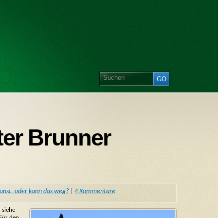
eter Brunner
Kunst, oder kann das weg?
|
4 Kommentare
 siehe
Für den