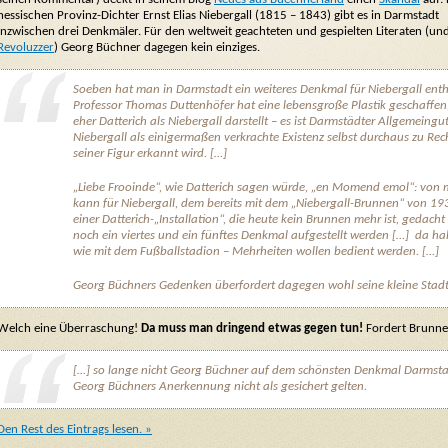
hessischen Provinz-Dichter Ernst Elias Niebergall (1815 –
1843
) gibt es in Darmstadt
inzwischen drei Denkmäler. Für den weltweit geachteten und gespielten Literaten (un
Revoluzzer
) Georg Büchner dagegen kein einziges.
Soeben hat man in Darmstadt ein weiteres Denkmal für Niebergall enthü
Professor Thomas Duttenhöfer hat eine lebensgroße Plastik geschaffen
eher Datterich als Niebergall darstellt – es ist Darmstädter Allgemeingu
Niebergall als einigermaßen verkrachte Existenz selbst durchaus zu Rech
seiner Figur erkannt wird. […]
„Liebe Frooinde“, wie Datterich sagen würde, „en Momend emol“: von 
kann für Niebergall, dem bereits mit dem „Niebergall-Brunnen“ von 1
einer Datterich-„Installation“, die heute kein Brunnen mehr ist, gedacht
noch ein viertes und ein fünftes Denkmal aufgestellt werden […] da hal
wie mit dem Fußballstadion – Mehrheiten wollen bedient werden. […]
Georg Büchners Gedenken überfordert dagegen wohl seine kleine Stadt
Welch eine Überraschung!
Da muss man dringend etwas gegen tun!
Fordert Brunne
[…] so lange nicht Georg Büchner auf dem schönsten Denkmal Darmstad
Georg Büchners Anerkennung nicht als gesichert gelten.
Den Rest des Eintrags lesen. »