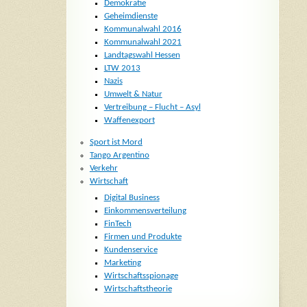
Demokratie
Geheimdienste
Kommunalwahl 2016
Kommunalwahl 2021
Landtagswahl Hessen
LTW 2013
Nazis
Umwelt & Natur
Vertreibung – Flucht – Asyl
Waffenexport
Sport ist Mord
Tango Argentino
Verkehr
Wirtschaft
Digital Business
Einkommensverteilung
FinTech
Firmen und Produkte
Kundenservice
Marketing
Wirtschaftsspionage
Wirtschaftstheorie