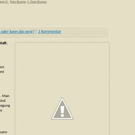
wig IV.
,
Peter Brunner
,
S. Peter Brunner
t, oder kann das weg?
|
1 Kommentar
tatt.
n
von
ent
n. Man
 Und
rlegung
es
 kann