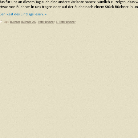
das für uns an diesem Tag auch eine andere Variante haben: Nämlich zu zeigen, dass w
etwas von Büchner in uns tragen oder auf der Suche nach einem Stück Büchner in uns
Den Rest des Eintrags lesen. »
Tags:
Büchner
,
Büchner 200
,
Peter Brunner
,
S. Peter Brunner