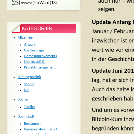
auch nur – wi
(23)
Wahl
(13)
Verkehr
(10)
zeigen.
Update Anfang 
KATEGORIEN
Januar / Februar 
Allgemein
inzwischen ist e
@work
wert wie vor ein
Gastbeiträge
Home Improvements
in der Geschicht
Me, myself & I
Projektmanagement
Update Juni 201
Bildungspolitik
lag, hat er sich
Schule
Auch das halte i
Uni
geschrieben habe
Bücher
Thriller
Und um es vorwe
Darmstadt
Bitcoin-Kurs inz
Bessungen
begründen könnt
Kommunalwahl 2021