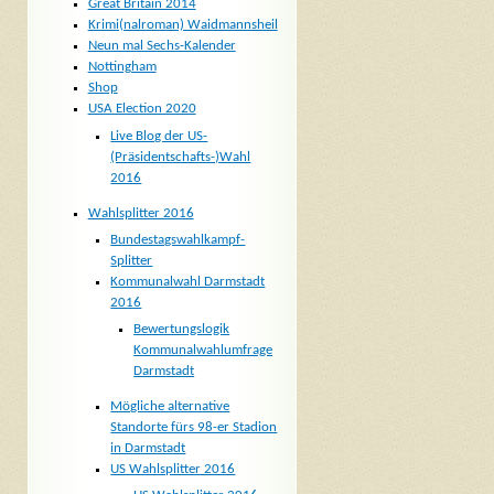
Great Britain 2014
Krimi(nalroman) Waidmannsheil
Neun mal Sechs-Kalender
Nottingham
Shop
USA Election 2020
Live Blog der US-
(Präsidentschafts-)Wahl
2016
Wahlsplitter 2016
Bundestagswahlkampf-
Splitter
Kommunalwahl Darmstadt
2016
Bewertungslogik
Kommunalwahlumfrage
Darmstadt
Mögliche alternative
Standorte fürs 98-er Stadion
in Darmstadt
US Wahlsplitter 2016