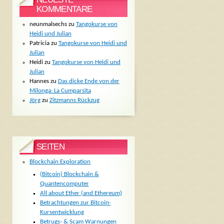
KOMMENTARE
neunmalsechs
zu
Tangokurse von
Heidi und Julian
Patricia
zu
Tangokurse von Heidi und
Julian
Heidi
zu
Tangokurse von Heidi und
Julian
Hannes
zu
Das dicke Ende von der
Milonga: La Cumparsita
Jörg
zu
Zitzmanns Rückzug
SEITEN
Blockchain Exploration
(Bitcoin) Blockchain &
Quantencomputer
All about Ether (and Ethereum)
Betrachtungen zur Bitcoin-
Kursentwicklung
Betrugs- & Scam Warnungen