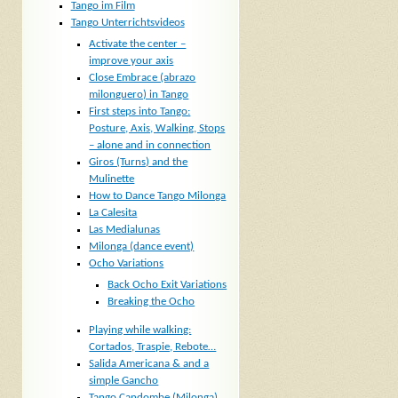
Tango im Film
Tango Unterrichtsvideos
Activate the center –
improve your axis
Close Embrace (abrazo
milonguero) in Tango
First steps into Tango:
Posture, Axis, Walking, Stops
– alone and in connection
Giros (Turns) and the
Mulinette
How to Dance Tango Milonga
La Calesita
Las Medialunas
Milonga (dance event)
Ocho Variations
Back Ocho Exit Variations
Breaking the Ocho
Playing while walking:
Cortados, Traspie, Rebote…
Salida Americana & and a
simple Gancho
Tango Candombe (Milonga)