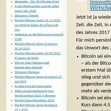
Innovati
Venezuela – Der 30-Minuten-Krieg
Frohe Weihnachten und ein tolles
Wirtscha
neues Jahr 2026
Zitzmanns Umkehr
Jetzt ist ja wied
Playlist Milonga Sueño 15.11.2025:
Zeit. die Zeit, i
Los Mejores Éxitos de la Época de
Oro
des Jahres 2017
Gedenken an die Reichspogromnacht
Für mich persönl
1938
Playlist Milonga Tango Armonico
das Unwort des 
26.10.2025
Playlist Milonga Sueño 20.09.2025:
Bitcoin sei ei
El Sangre de Violin
– als der Bitc
Wie ein Nazi-Fakelzug zwei
Demokraten entzweit
erstem Mal üb
Zitzmanns Rückzug
stieg und sich
Playlist Milonga Tango Armonico 27.
Juli 2025
gegenüber de
Projekt Portrait Fotographie
mehr als verd
Video-Zusammenfassung vom
NeoTangoRave 2025 in Bremen
Bitcoin sei ei
Playlist NuevoTangoRave 2025
Kurs dann 4,5
Playlist Milonga Tango Armónico
25.5.2025