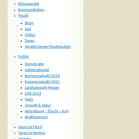
Klimawandel
Kommunikation
Musik
Blues
Jazz
Oldies
Tango
Vergleichende Musikstudien
Politik
Demokratie
Geheimdienste
Kommunalwahl 2016
Kommunalwahl 2021
Landtagswahl Hessen
LTW 2013
Nazis
Umwelt & Natur
Vertreibung – Flucht – Asyl
Waffenexport
Sport ist Mord
Tango Argentino
Verkehr