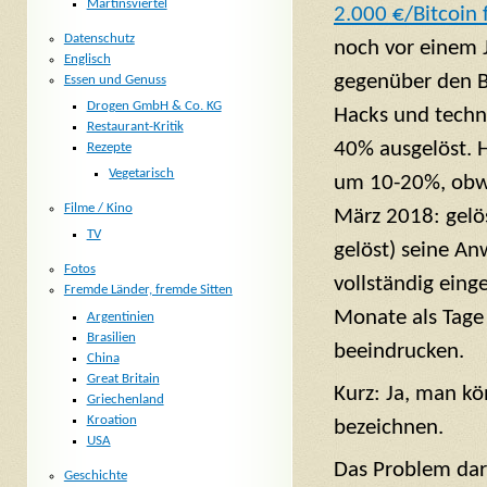
Martinsviertel
2.000 €/Bitcoin
Datenschutz
noch vor einem Ja
Englisch
gegenüber den B
Essen und Genuss
Drogen GmbH & Co. KG
Hacks und techn
Restaurant-Kritik
40% ausgelöst. 
Rezepte
Vegetarisch
um 10-20%, obwo
Filme / Kino
März 2018: gelö
TV
gelöst) seine A
Fotos
vollständig eing
Fremde Länder, fremde Sitten
Monate als Tage
Argentinien
Brasilien
beeindrucken.
China
Great Britain
Kurz: Ja, man kö
Griechenland
Kroation
bezeichnen.
USA
Das Problem dar
Geschichte