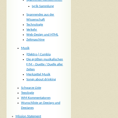
Lyrik-Sammlung
Spannendes aus der
Wissenschaft
Technologie
Verkehr
Web-Design und HTML
Zeitmaschine
Musik
(Elektro-) Cumbia
Die größten musikalischen
F/M – Duette / Duelle aller
Zeiten
Merkzettel Musik
Songs about drinking
Schwarze Liste
Teeologie
WM Kommentatoren
Wunschliste an DeeJays und
DeeJanes
Mission Statement