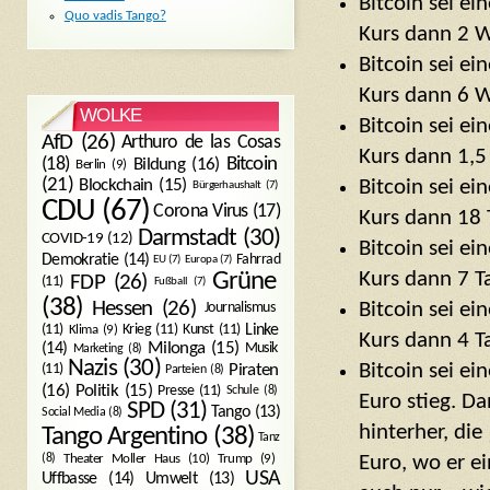
Bitcoin sei ei
Quo vadis Tango?
Kurs dann 2 W
Bitcoin sei ei
Kurs dann 6 W
WOLKE
Bitcoin sei ei
AfD
(26)
Arthuro de las Cosas
Kurs dann 1,5
Bitcoin
(18)
Bildung
(16)
Berlin
(9)
(21)
Bitcoin sei ei
Blockchain
(15)
Bürgerhaushalt
(7)
CDU
(67)
Corona Virus
(17)
Kurs dann 18 
Darmstadt
(30)
COVID-19
(12)
Bitcoin sei ei
Demokratie
(14)
Fahrrad
EU
(7)
Europa
(7)
Kurs dann 7 Ta
Grüne
FDP
(26)
(11)
Fußball
(7)
(38)
Hessen
(26)
Bitcoin sei ei
Journalismus
(11)
Krieg
(11)
Kunst
(11)
Linke
Klima
(9)
Kurs dann 4 Ta
Milonga
(15)
(14)
Musik
Marketing
(8)
Nazis
(30)
Bitcoin sei ei
Piraten
(11)
Parteien
(8)
Politik
(15)
(16)
Presse
(11)
Schule
(8)
Euro stieg. D
SPD
(31)
Tango
(13)
Social Media
(8)
hinterher, die
Tango Argentino
(38)
Tanz
Trump
(9)
Euro, wo er e
(8)
Theater Moller Haus
(10)
USA
Umwelt
(13)
Uffbasse
(14)