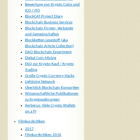
Bewertung von Krypto Coins und
ICO / ITO
BlockCAT Project Diary
Blockchain Business Services
Blockchain Firmen, Verbände
und Gemeinschaften
Blockketten-Lesestoff (aka
Blockchain Article Collection)
DAO Blockchain Experiment
Digital Coin Mining
FAQ zur Krypto-Kauf / Krypto
Trading
Große Crypto Currency Hacks
Lightning Network
Überblick Blockchain Konsortien
Wissenschaftliche Publikationen
zu Kryptowährungen
Xerberus: Viele Crypto-Wallets
on a Pi
Filmkurzkritiken
2017
Filmkurzkritiken 2016