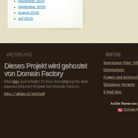
November 2010
September 2010
August 2010
Juli 2010
WERBUNG
INFOS
Impressum (hier: Mi
Dieses Projekt wird gehostet
Datenschutz
von Domain Factory
Fragen und Antwor
Klick
hier
und erhalte 25 Euro Ermäßigung für dein
Disclaimer Verkehr
eigenes Internet-Projekt bei Domain Factory.
E-Mail Abo
http://aklam.io/mirSwB
Arclite Theme von
Einträge (