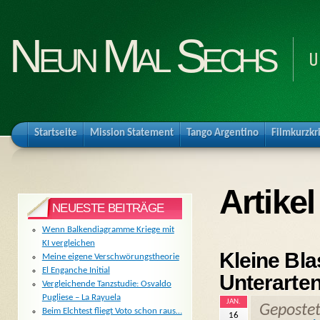
Neun Mal Sechs
U
Startseite
Mission Statement
Tango Argentino
Filmkurzkr
Artike
NEUESTE BEITRÄGE
Wenn Balkendiagramme Kriege mit
KI vergleichen
Kleine Bla
Meine eigene Verschwörungstheorie
El Enganche Initial
Unterarten
Vergleichende Tanzstudie: Osvaldo
Pugliese – La Rayuela
JAN.
Geposte
Beim Elchtest fliegt Voto schon raus…
16