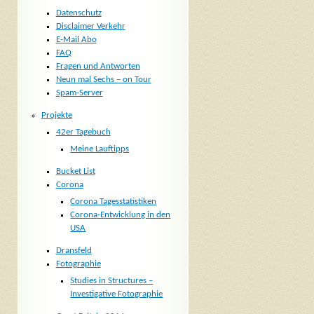
Datenschutz
Disclaimer Verkehr
E-Mail Abo
FAQ
Fragen und Antworten
Neun mal Sechs – on Tour
Spam-Server
Projekte
42er Tagebuch
Meine Lauftipps
Bucket List
Corona
Corona Tagesstatistiken
Corona-Entwicklung in den
USA
Dransfeld
Fotographie
Studies in Structures –
Investigative Fotographie