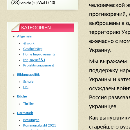
(23)
Wahl
(13)
Verkehr
(10)
человеческой ж
противоречий, 
выброшены в од
KATEGORIEN
территорию Укр
Allgemein
ежечасно с мом
@work
Gastbeiträge
Украину.
Home Improvements
Me, myself & I
Мы выражаем
Projektmanagement
поддержку нар
Bildungspolitik
Украины и кате
Schule
Uni
осуждаем войн
Россия развяза
Bücher
Thriller
украинцев.
Darmstadt
Как выпускник
Bessungen
Kommunalwahl 2021
старейшего вуз