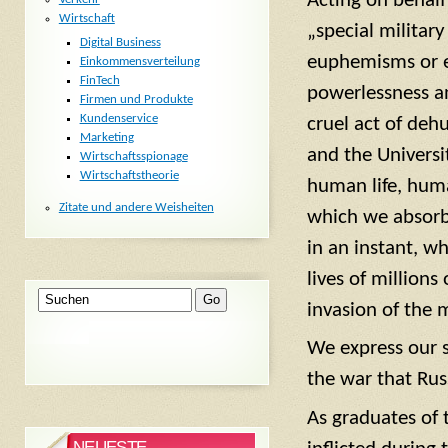
Acting on behalf 
Wirtschaft
„special military
Digital Business
euphemisms or ex
Einkommensverteilung
FinTech
powerlessness an
Firmen und Produkte
Kundenservice
cruel act of deh
Marketing
and the Universit
Wirtschaftsspionage
Wirtschaftstheorie
human life, huma
Zitate und andere Weisheiten
which we absorb
in an instant, w
lives of million
invasion of the m
We express our 
the war that Rus
As graduates of 
NEUESTE