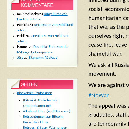
inflicted during 
KOMMENTARE
social, economic
neunmalsechs
zu
Tangokurse von
humanitarian ca
Heidi und Julian
Patricia
zu
Tangokurse von Heidi und
that we, as the p
Julian
ourselves right
Heidi
zu
Tangokurse von Heidi und
Julian
cease fire, leave
Hannes
zu
Das dicke Ende von der
Milonga: La Cumparsita
shameful war.
Jörg
zu
Zitzmanns Rückzug
We ask all Russi
movement.
SEITEN
We are against 
Blockchain Exploration
#NoWar
(Bitcoin) Blockchain &
The appeal was 
Quantencomputer
All about Ether (and Ethereum)
graduates, staff
Betrachtungen zur Bitcoin-
Kursentwicklung
are temporarily 
Betrugs- & Scam Warnungen