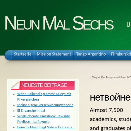
Neun Mal Sechs
U
Startseite
Mission Statement
Tango Argentino
Filmkurzkr
«
Chiqué: Der Tango vom Lügen & 
NEUESTE BEITRÄGE
нетвойне 
Wenn Balkendiagramme Kriege mit
KI vergleichen
Meine eigene Verschwörungstheorie
Almost 7,500
El Enganche Initial
Vergleichende Tanzstudie: Osvaldo
academics, stud
Pugliese – La Rayuela
and graduates of
Beim Elchtest fliegt Voto schon raus…