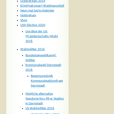
Great Britain 2014
Krimi(nalroman) Waidmannsheil
Neun mal Sechs-Kalender
Nottingham
Shop
USA Election 2020
Live Blog der US-
(Präsidentschafts-)Wahl
2016
Wahlsplitter 2016
Bundestagswahlkampf-
Splitter
Kommunalwahl Darmstadt
2016
Bewertungslogik
Kommunalwahlumfrage
Darmstadt
Mögliche alternative
Standorte fürs 98-er Stadion
in Darmstadt
US Wahlsplitter 2016