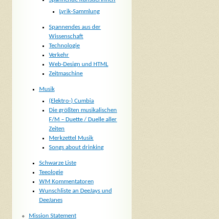
Lyrik-Sammlung
Spannendes aus der
Wissenschaft
Technologie
Verkehr
Web-Design und HTML
Zeitmaschine
Musik
(Elektro-) Cumbia
Die größten musikalischen
F/M – Duette / Duelle aller
Zeiten
Merkzettel Musik
Songs about drinking
Schwarze Liste
Teeologie
WM Kommentatoren
Wunschliste an DeeJays und
DeeJanes
Mission Statement