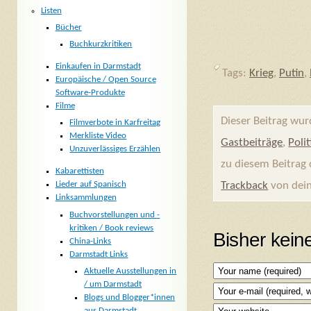
Listen
Bücher
Buchkurzkritiken
Einkaufen in Darmstadt
Tags:
Krieg
,
Putin
,
Europäische / Open Source
Software-Produkte
Filme
Dieser Beitrag wu
Filmverbote in Karfreitag
Merkliste Video
Gastbeiträge
,
Polit
Unzuverlässiges Erzählen
zu diesem Beitrag
Kabarettisten
Trackback
von dein
Lieder auf Spanisch
Linksammlungen
Buchvorstellungen und -
kritiken / Book reviews
Bisher kei
China-Links
Darmstadt Links
Aktuelle Ausstellungen in
/ um Darmstadt
Blogs und Blogger*innen
aus Darmstadt