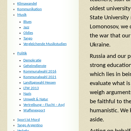
Klimawandel
oldest universit
Kommunikation
Musik
State University
Blues
Lomonosov, we c
Jazz
Oldies
the war that our
Tango
Ukraine.
Vergleichende Musikstudien
Politik
Russia and our p
Demokratie
strong education
Geheimdienste
Kommunalwahl 2016
which lies in bei
Kommunalwahl 2021
evaluate what i
Landtagswahl Hessen
LTW 2013
weigh arguments
Nazis
Umwelt & Natur
be faithful to th
Vertreibung – Flucht – Asyl
humanistic. We 
Waffenexport
aside.
Sport ist Mord
Tango Argentino
Verkehr