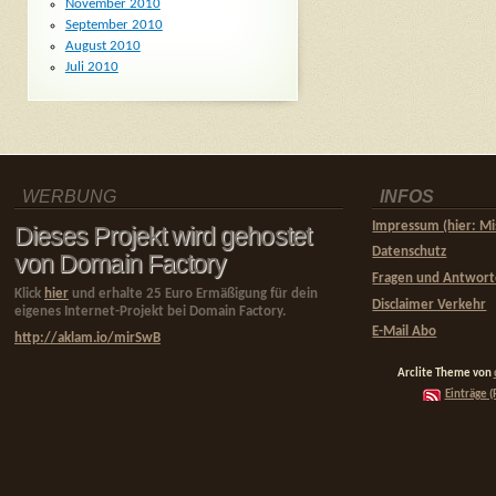
November 2010
September 2010
August 2010
Juli 2010
WERBUNG
INFOS
Impressum (hier: Mi
Dieses Projekt wird gehostet
Datenschutz
von Domain Factory
Fragen und Antwor
Klick
hier
und erhalte 25 Euro Ermäßigung für dein
Disclaimer Verkehr
eigenes Internet-Projekt bei Domain Factory.
E-Mail Abo
http://aklam.io/mirSwB
Arclite Theme von
Einträge (