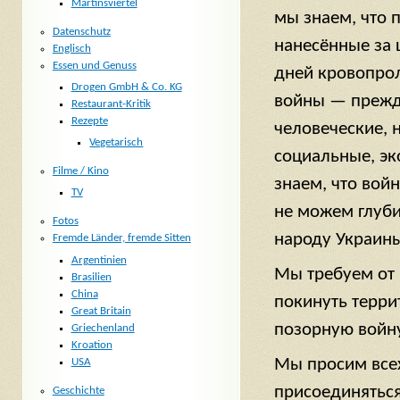
Martinsviertel
мы знаем, что 
Datenschutz
нанесённые за 
Englisch
Essen und Genuss
дней кровопро
Drogen GmbH & Co. KG
войны — прежде
Restaurant-Kritik
Rezepte
человеческие, 
Vegetarisch
социальные, э
Filme / Kino
знаем, что вой
TV
не можем глуби
Fotos
народу Украины
Fremde Länder, fremde Sitten
Argentinien
Мы требуем от 
Brasilien
China
покинуть терри
Great Britain
позорную войну
Griechenland
Kroation
Мы просим всех
USA
присоединяться
Geschichte