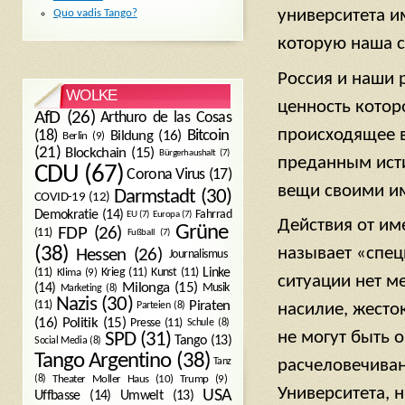
университета и
Quo vadis Tango?
которую наша с
Россия и наши 
WOLKE
ценность котор
AfD
(26)
Arthuro de las Cosas
происходящее в
Bitcoin
(18)
Bildung
(16)
Berlin
(9)
(21)
Blockchain
(15)
Bürgerhaushalt
(7)
преданным ист
CDU
(67)
Corona Virus
(17)
вещи своими им
Darmstadt
(30)
COVID-19
(12)
Demokratie
(14)
Fahrrad
EU
(7)
Europa
(7)
Действия от им
Grüne
FDP
(26)
(11)
Fußball
(7)
называет «спец
(38)
Hessen
(26)
Journalismus
(11)
Krieg
(11)
Kunst
(11)
Linke
Klima
(9)
ситуации нет м
Milonga
(15)
(14)
Musik
Marketing
(8)
Nazis
(30)
Piraten
(11)
Parteien
(8)
насилие, жесток
Politik
(15)
(16)
Presse
(11)
Schule
(8)
не могут быть 
SPD
(31)
Tango
(13)
Social Media
(8)
Tango Argentino
(38)
Tanz
расчеловечиван
Trump
(9)
(8)
Theater Moller Haus
(10)
Университета, 
USA
Umwelt
(13)
Uffbasse
(14)