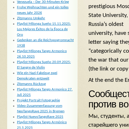
Venezuela – Der 30-Minuten-Krieg
prestigious Mo
Frohe Weihnachten und ein tolles
neues Jahr 2026
State University,
Zitzmanns Umkehr
Russia’s oldest
Playlist Milonga Sueño 15.11.2025:
Los Mejores Éxitos de la Época de
university, have 
Oro
Gedenken an die Reichspogromnacht
letter saying the
1938
“categorically 
Playlist Milonga Tango Armonico
26.10.2025
the war that our
Playlist Milonga Sueño 20.09.2025:
El Sangre de Violin
(the link or copy
Wie ein Nazi-Fakelzug zwei
Demokraten entzweit
At the end the En
Zitzmanns Rückzug
Playlist Milonga Tango Armonico 27.
Сообщест
Juli 2025
Projekt Portrait Fotographie
против в
Video-Zusammenfassung vom
NeoTangoRave 2025 in Bremen
Мы, студенты, 
Playlist NuevoTangoRave 2025
Playlist Milonga Tango Armónico
старейшего уни
25.5.2025