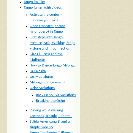
Tango im Film
Tango Unterrichtsvideos
Activate the center –
improve your axis
Close Embrace (abrazo
milonguero) in Tango
First steps into Tango:
Posture, Axis, Walking, Stops
– alone and in connection
Giros (Turns) and the
Mulinette
How to Dance Tango Milonga
La Calesita
Las Medialunas
Milonga (dance event)
Ocho Variations
Back Ocho Exit Variations
Breaking the Ocho
Playing while walking:
Cortados, Traspie, Rebote…
Salida Americana & and a
simple Gancho
Tango Candombe (Milonga)