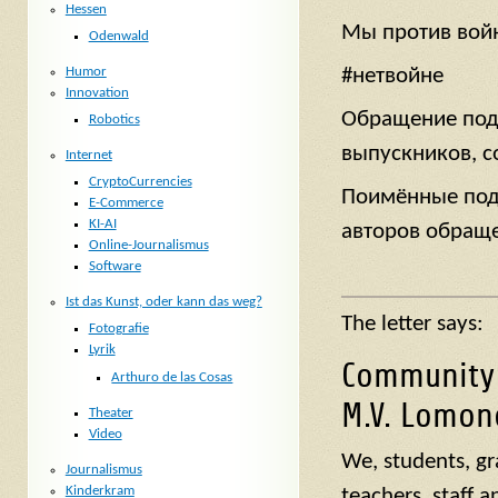
Hessen
Мы против вой
Odenwald
Humor
#нетвойне
Innovation
Обращение подп
Robotics
выпускников, с
Internet
CryptoCurrencies
Поимённые под
E-Commerce
KI-AI
авторов обращ
Online-Journalismus
Software
Ist das Kunst, oder kann das weg?
The letter says:
Fotografie
Lyrik
Community 
Arthuro de las Cosas
M.V. Lomon
Theater
Video
We, students, gr
Journalismus
Kinderkram
teachers, staff 