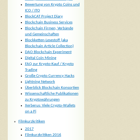
Bewertung von Krypto Coins und
ICO / ITO
BlockCAT Project Diary
Blockchain Business Services
Blockchain Firmen, Verbände
und Gemeinschaften
Blockketten-Lesestoff (aka
Blockchain Article Collection)
DAO Blockchain Experiment
Digital Coin Mining
FAQ zur Krypto-Kauf / Krypto
Trading
Große Crypto Currency Hacks
Lightning Network
Überblick Blockchain Konsortien
Wissenschaftliche Publikationen
zu Kryptowährungen
Xerberus: Viele Crypto-Wallets
on a Pi
Filmkurzkritiken
2017
Filmkurzkritiken 2016