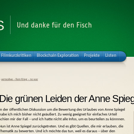
s
Und danke für den Fisch
Filmkurzkritiken
Blockchain Exploration
Projekte
Listen
«
нетвойне – Kein Krieg – no war
Die grünen Leiden der Anne Spieg
In der öffentlichen Diskussion um die Bewertung des Urlaubes von Anne Spiegel
habe ich mich bisher nicht geäußert. Zu wenig geeignet für einfaches Urteil
schien mir der Fall – und ich hatte nicht alle Infos, um es beurteilen zu könnnen.
Nun ist Anne Spiegel zurückgetreten. Und es gibt Quellen, die mir erlauben, die
Thematik zu bewerten. Und ich möchte das tun, weil es daraus – über den