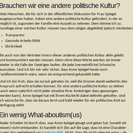
Brauchen wir eine andere politische Kultur?
Viele Menschen, die für sich in der öffentlichen Diskussion für Frau Spiegel
ausgesprochen haben, haben eine andere politische Kultur gefordert, in der es
möglich ist, zugunsten der Familie eine Auszeit zu nehmen. Dem stimme ich zu.
Gundlage einer solchen Kultur müssen (aus dem obigen abgeleitet) jedoch mindestens 
Transparenz
Gesunde Arbeits-Ethik
Ehrlichkeit
die auch von den Vertreter:inne:n dieser anderen politischen Kultur aktiv gelebt
und kommuniziert werden müssen. Denn ohne diese Werte werden sie immer
wieder in die Falle der Gestrigen laufen, die jede (vermeintliche) Schwäche
ausnutzen. Und ich bin mir sehr sicher, dass Anne Spiegel heute noch
Familienministerin wäre, wenn sie entsprechend gehandelt hätte.
Und ich bin froh, dass sie zurück getreten ist, weil die Grünen damit weiterhin den
Anspruch aufrecht erhalten können, für eine andere politische Kultur zu stehen
(auch wenn natürlich nicht jeder einzelne ihrer Amtsträger dazu gezwungen
werden kann). Anne Spiegel hat mit ihrem Rücktritt dabei definitiv geholfen. Und
ich wünsche ihr, dass sie daraus lernt und bald wieder für ein politisches Amt zur
Verfügung steht.
Ein wenig What-aboutism(us)
Realer Schaden ist durch dass, was Anne Spiegel gesagt und getan hat, (soweit wir
wissen) nicht entstanden. Es handelt sich (bis auf die Lüge, dass ist eine Charakter-
Frage) also weitgehend um
Symbolpolitik
. Nicht, dass die nicht relevant wäre – sie