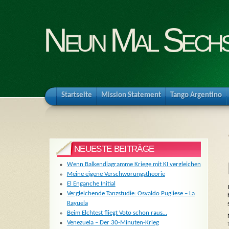
Neun Mal Sech
Startseite
Mission Statement
Tango Argentino
NEUESTE BEITRÄGE
Wenn Balkendiagramme Kriege mit KI vergleichen
Meine eigene Verschwörungstheorie
El Enganche Initial
Vergleichende Tanzstudie: Osvaldo Pugliese – La
Rayuela
Beim Elchtest fliegt Voto schon raus…
Venezuela – Der 30-Minuten-Krieg