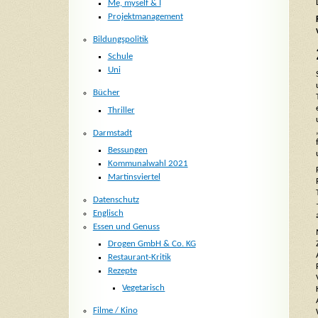
Me, myself & I
Projektmanagement
Bildungspolitik
Schule
Uni
Bücher
Thriller
Darmstadt
Bessungen
Kommunalwahl 2021
Martinsviertel
Datenschutz
Englisch
Essen und Genuss
Drogen GmbH & Co. KG
Restaurant-Kritik
Rezepte
Vegetarisch
Filme / Kino