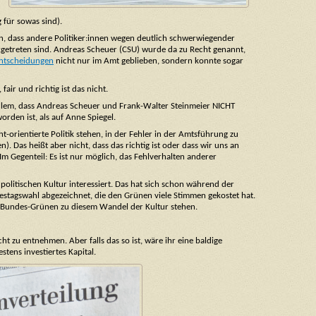
 für sowas sind).
den, dass andere Politiker:innen wegen deutlich schwerwiegender
getreten sind. Andreas Scheuer (CSU) wurde da zu Recht genannt,
Entscheidungen
nicht nur im Amt geblieben, sondern konnte sogar
ir und richtig ist das nicht.
r allem, dass Andreas Scheuer und Frank-Walter Steinmeier NICHT
orden ist, als auf Anne Spiegel.
t-orientierte Politik stehen, in der Fehler in der Amtsführung zu
 Das heißt aber nicht, dass das richtig ist oder dass wir uns an
m Gegenteil: Es ist nur möglich, das Fehlverhalten anderer
politischen Kultur interessiert. Das hat sich schon während der
agswahl abgezeichnet, die den Grünen viele Stimmen gekostet hat.
ie Bundes-Grünen zu diesem Wandel der Kultur stehen.
t zu entnehmen. Aber falls das so ist, wäre ihr eine baldige
tens investiertes Kapital.