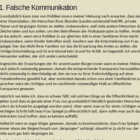
1. Falsche Kommunikation
Grundsätzlich kann man von Politiker:inne:n meiner Meinung nach erwarten, dass sie
einer Kisensitation, die Menschen ihres (Bundes-)Landes existenziell betrifft, private
Plänen und Vergnügen hinten an stellen. Insbesondere, weil viele andere Menschen d
Gleiche taten und tun sollen, um den Betroffenen der Flutkatastrophe zu helfen. And
ist das jedoch, wenn ein:e Politiker:in zur gleichen Zeit in einer familiären Krise steckt
(insbesondere, wenn Kinder betroffen sind). Insofern war die Entscheidung von Frau
Spiegel, hier das Wohl ihrer Familien vor das die Erwartung des Amtes zu stellen, die
richtige Entscheidung und ist erst einmal kein Grund für Kritik. Im Gegenteil: Ich würd
niemanden wählen, der sich anders entscheidet.
Angesichts der Erwartungen der ihr anvertrauten Bürger:innen wäre es meiner Mein
nach jedoch notwendig gewesen, damals die entsprechende Transparenz herzustellen
Nicht notwendig in dem Detailgrad, den sie nun zu ihrer Endschuldigung auf einer
Pressekonferenz gewählt hat, aber zumindest damals schon von einer Familienkrise z
sprechen wäre ein richtiges und im nachhinein notwendiges Maß an öffentlicher
Transparenz gewesen.
Natürlich verstehe ich, dass es schwer fällt, mit solchen Dinge an die Öffentlichkeit zu
gehen (und dass es gerade einer Frau von grundsätzlich feindlich gesinnten Mensche
sofort als Schwäche ausgelegt worden wäre). Aber wenn man es für einen richtigen 
wichtigen Schritt hält (was Frau Spiegel ja offensichtlich tat), dann sollte man auch 
einknicken (und hoffen, dass es keinem auffällt).
Vielleicht wäre es sogar klüger gewesen, damals zu kommunizieren, dass Frau Spiegel
immer etwas der Beigeschmack von „Vergnügen“ anhängt, obwohl er ja nicht nur der E
viele auch gar kein Vergnügen ist.