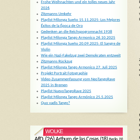
Frohe Weihnachten und ein tolles neues Jahr
2026
Zitzmanns Umkehr
Playlist Milonga Sueño 15.11.2025: Los Mejores
Éxitos de la Época de Oro
Gedenken an die Reichspogromnacht 1938
Playlist Milonga Tango Armonico 26.10.2025
Playlist Milonga Sueño 20.09.2025: El Sangre de
Violin
Wie ein Nazi-Fakelzug zwei Demokraten entzweit
Zitzmanns Rückzug
Playlist Milonga Tango Armonico 27. Juli 2025
Projekt Portrait Fotographie
Video-Zusammenfassung vom NeoTangoRave
2025 in Bremen
Playlist NuevoTangoRave 2025
Playlist Milonga Tango Armónico 25.5.2025
Quo vadis Tango?
WOLKE
AfD
(26)
Arthuro de las Cosas
(18)
Berlin
(9)