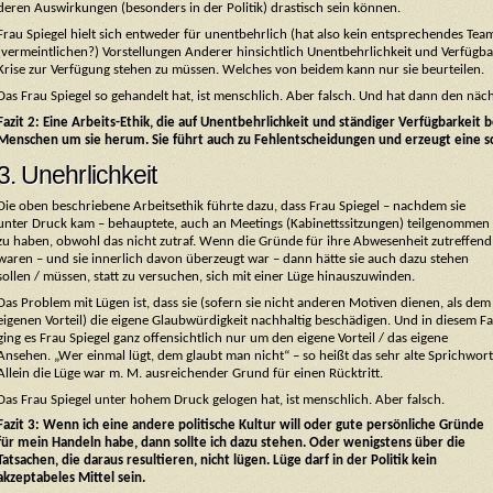
deren Auswirkungen (besonders in der Politik) drastisch sein können.
Frau Spiegel hielt sich entweder für unentbehrlich (hat also kein entsprechendes Team
(vermeintlichen?) Vorstellungen Anderer hinsichtlich Unentbehrlichkeit und Verfügba
Krise zur Verfügung stehen zu müssen. Welches von beidem kann nur sie beurteilen.
Das Frau Spiegel so gehandelt hat, ist menschlich. Aber falsch. Und hat dann den näc
Fazit 2: Eine Arbeits-Ethik, die auf Unentbehrlichkeit und ständiger Verfügbarkeit 
Menschen um sie herum. Sie führt auch zu Fehlentscheidungen und erzeugt eine sc
3. Unehrlichkeit
Die oben beschriebene Arbeitsethik führte dazu, dass Frau Spiegel – nachdem sie
unter Druck kam – behauptete, auch an Meetings (Kabinettssitzungen) teilgenommen
zu haben, obwohl das nicht zutraf. Wenn die Gründe für ihre Abwesenheit zutreffend
waren – und sie innerlich davon überzeugt war – dann hätte sie auch dazu stehen
sollen / müssen, statt zu versuchen, sich mit einer Lüge hinauszuwinden.
Das Problem mit Lügen ist, dass sie (sofern sie nicht anderen Motiven dienen, als dem
eigenen Vorteil) die eigene Glaubwürdigkeit nachhaltig beschädigen. Und in diesem Fa
ging es Frau Spiegel ganz offensichtlich nur um den eigene Vorteil / das eigene
Ansehen. „Wer einmal lügt, dem glaubt man nicht“ – so heißt das sehr alte Sprichwort
Allein die Lüge war m. M. ausreichender Grund für einen Rücktritt.
Das Frau Spiegel unter hohem Druck gelogen hat, ist menschlich. Aber falsch.
Fazit 3: Wenn ich eine andere politische Kultur will oder gute persönliche Gründe
für mein Handeln habe, dann sollte ich dazu stehen. Oder wenigstens über die
Tatsachen, die daraus resultieren, nicht lügen. Lüge darf in der Politik kein
akzeptabeles Mittel sein.