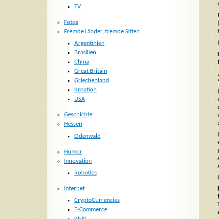
TV
Fotos
Fremde Länder, fremde Sitten
Argentinien
Brasilien
China
Great Britain
Griechenland
Kroation
USA
Geschichte
Hessen
Odenwald
Humor
Innovation
Robotics
Internet
CryptoCurrencies
E-Commerce
KI-AI