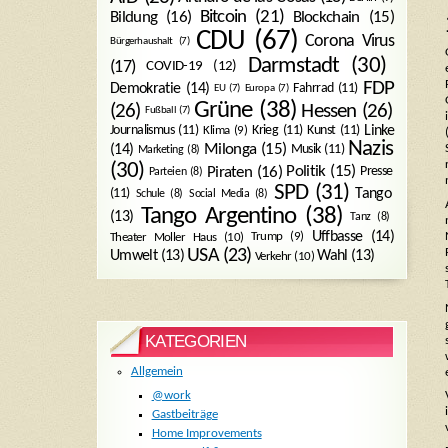
Bitcoin
(21)
Blockchain
(15)
Bildung
(16)
CDU
(67)
Corona Virus
Bürgerhaushalt
(7)
Darmstadt
(30)
(17)
COVID-19
(12)
FDP
Demokratie
(14)
Fahrrad
(11)
EU
(7)
Europa
(7)
Grüne
(38)
(26)
Hessen
(26)
Fußball
(7)
Journalismus
(11)
Krieg
(11)
Kunst
(11)
Linke
Klima
(9)
Nazis
Milonga
(15)
(14)
Musik
(11)
Marketing
(8)
(30)
Politik
(15)
Piraten
(16)
Presse
Parteien
(8)
SPD
(31)
Tango
(11)
Schule
(8)
Social Media
(8)
Tango Argentino
(38)
(13)
Tanz
(8)
Uffbasse
(14)
Trump
(9)
Theater Moller Haus
(10)
USA
(23)
Umwelt
(13)
Wahl
(13)
Verkehr
(10)
KATEGORIEN
Allgemein
@work
Gastbeiträge
Home Improvements