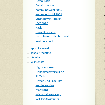
Demokratie
Geheimdienste
Kommunalwahl 2016
Kommunalwahl 2021
Landtagswahl Hessen
LTW 2013
Nazis
Umwelt & Natur
Vertreibung – Flucht – Asyl
Waffenexport
Sport ist Mord
Tango Argentino
Verkehr
Wirtschaft
Digital Business
Einkommensverteilung
FinTech
Firmen und Produkte
Kundenservice
Marketing
Wirtschaftsspionage
Wirtschaftstheorie