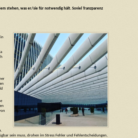
em stehen, was er/sie für notwendig hält. Soviel Tranzparenz
 in
ja
ch
her
ten
ld
se
hen
von
n.
ügbar sein muss, drohen im Stress Fehler und Fehlentscheidungen,