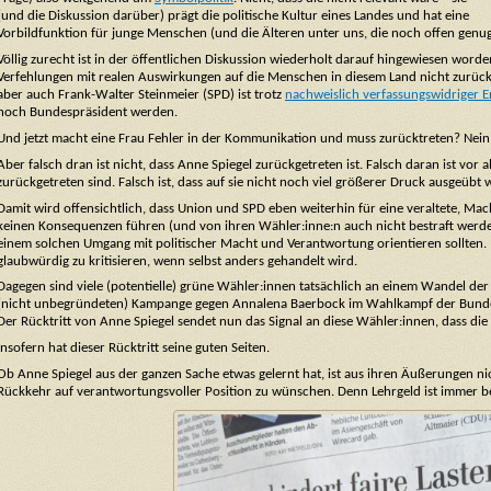
(und die Diskussion darüber) prägt die politische Kultur eines Landes und hat eine
Vorbildfunktion für junge Menschen (und die Älteren unter uns, die noch offen genug
Völlig zurecht ist in der öffentlichen Diskussion wiederholt darauf hingewiesen wor
Verfehlungen mit realen Auswirkungen auf die Menschen in diesem Land nicht zurück
aber auch Frank-Walter Steinmeier (SPD) ist trotz
nachweislich verfassungswidriger 
noch Bundespräsident werden.
Und jetzt macht eine Frau Fehler in der Kommunikation und muss zurücktreten? Nein, fa
Aber falsch dran ist nicht, dass Anne Spiegel zurückgetreten ist. Falsch daran ist vo
zurückgetreten sind. Falsch ist, dass auf sie nicht noch viel größerer Druck ausgeübt w
Damit wird offensichtlich, dass Union und SPD eben weiterhin für eine veraltete, Mach
keinen Konsequenzen führen (und von ihren Wähler:inne:n auch nicht bestraft werden).
einem solchen Umgang mit politischer Macht und Verantwortung orientieren sollten. I
glaubwürdig zu kritisieren, wenn selbst anders gehandelt wird.
Dagegen sind viele (potentielle) grüne Wähler:innen tatsächlich an einem Wandel der 
(nicht unbegründeten) Kampange gegen Annalena Baerbock im Wahlkampf der Bundest
Der Rücktritt von Anne Spiegel sendet nun das Signal an diese Wähler:innen, dass d
Insofern hat dieser Rücktritt seine guten Seiten.
Ob Anne Spiegel aus der ganzen Sache etwas gelernt hat, ist aus ihren Äußerungen nich
Rückkehr auf verantwortungsvoller Position zu wünschen. Denn Lehrgeld ist immer bes