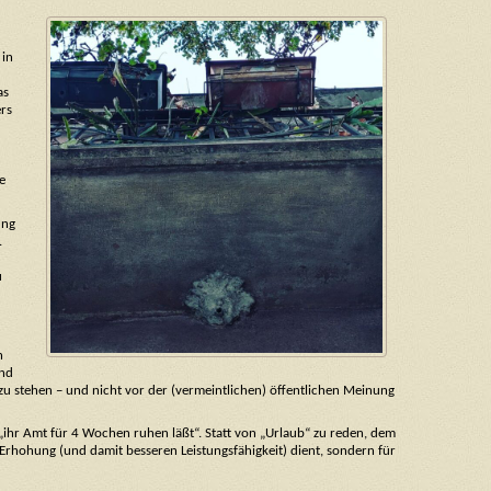
 in
as
ers
e
ung
.
u
n
und
dazu stehen – und nicht vor der (vermeintlichen) öffentlichen Meinung
 „ihr Amt für 4 Wochen ruhen läßt“. Statt von „Urlaub“ zu reden, dem
rhohung (und damit besseren Leistungsfähigkeit) dient, sondern für