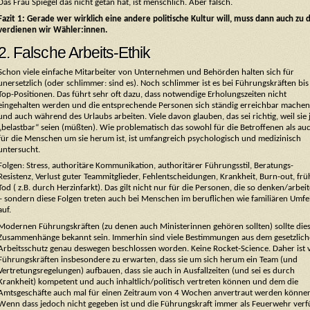
Das Frau Spiegel das nicht getan hat, ist menschlich. Aber falsch.
Fazit 1: Gerade wer wirklich eine andere politische Kultur will,
muss
dann auch zu d
verdienen wir Wähler:innen.
2. Falsche Arbeits-Ethik
Schon viele einfache Mitarbeiter von Unternehmen und Behörden halten sich für
unersetzlich (oder schlimmer: sind es). Noch schlimmer ist es bei Führungskräften bis
Top-Positionen. Das führt sehr oft dazu, dass notwendige Erholungszeiten nicht
eingehalten werden und die entsprechende Personen sich ständig erreichbar machen
und auch während des Urlaubs arbeiten. Viele davon glauben, das sei richtig, weil sie 
„belastbar“ seien (müßten). Wie problematisch das sowohl für die Betroffenen als au
für die Menschen um sie herum ist, ist umfangreich psychologisch und medizinisch
untersucht.
Folgen: Stress, authoritäre Kommunikation, authoritärer Führungsstil, Beratungs-
Resistenz, Verlust guter Teammitglieder, Fehlentscheidungen, Krankheit, Burn-out, frü
Tod ( z.B. durch Herzinfarkt). Das gilt nicht nur für die Personen, die so denken/arbei
– sondern diese Folgen treten auch bei Menschen im beruflichen wie familiären Umfe
auf.
Modernen Führungskräften (zu denen auch Ministerinnen gehören sollten) sollte die
Zusammenhänge bekannt sein. Immerhin sind viele Bestimmungen aus dem gesetzlic
Arbeitsschutz genau deswegen beschlossen worden. Keine Rocket-Science. Daher ist 
Führungskräften insbesondere zu erwarten, dass sie um sich herum ein Team (und
Vertretungsregelungen) aufbauen, dass sie auch in Ausfallzeiten (und sei es durch
Krankheit) kompetent und auch inhaltlich/politisch vertreten können und dem die
Amtsgeschäfte auch mal für einen Zeitraum von 4 Wochen anvertraut werden könne
Wenn dass jedoch nicht gegeben ist und die Führungskraft immer als Feuerwehr verf