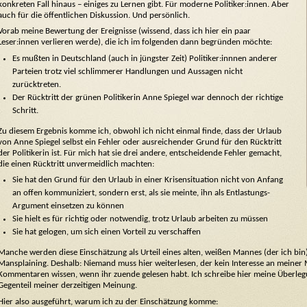
konkreten Fall hinaus – einiges zu Lernen gibt. Für moderne Politiker:innen. Aber
auch für die öffentlichen Diskussion. Und persönlich.
Vorab meine Bewertung der Ereignisse (wissend, dass ich hier ein paar
Leser:innen verlieren werde), die ich im folgenden dann begründen möchte:
Es mußten in Deutschland (auch in jüngster Zeit) Politiker:innnen anderer
Parteien trotz viel schlimmerer Handlungen und Aussagen nicht
zurücktreten.
Der Rücktritt der grünen Politikerin Anne Spiegel war dennoch der richtige
Schritt.
Zu diesem Ergebnis komme ich, obwohl ich nicht einmal finde, dass der Urlaub
von Anne Spiegel selbst ein Fehler oder ausreichender Grund für den Rücktritt
der Politikerin ist. Für mich hat sie drei andere, entscheidende Fehler gemacht,
die einen Rücktritt unvermeidlich machten:
Sie hat den Grund für den Urlaub in einer Krisensituation nicht von Anfang
an offen kommuniziert, sondern erst, als sie meinte, ihn als Entlastungs-
Argument einsetzen zu können
Sie hielt es für richtig oder notwendig, trotz Urlaub arbeiten zu müssen
Sie hat gelogen, um sich einen Vorteil zu verschaffen
Manche werden diese Einschätzung als Urteil eines alten, weißen Mannes (der ich bi
Mansplaining. Deshalb: Niemand muss hier weiterlesen, der kein Interesse an meiner Me
Kommentaren wissen, wenn ihr zuende gelesen habt. Ich schreibe hier meine Überlegu
Gegenteil meiner derzeitigen Meinung.
Hier also ausgeführt, warum ich zu der Einschätzung komme: