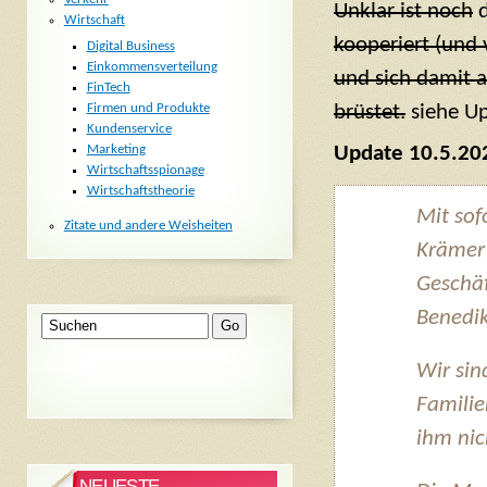
Unklar ist noch
d
Wirtschaft
kooperiert (und 
Digital Business
Einkommensverteilung
und sich damit a
FinTech
brüstet.
siehe U
Firmen und Produkte
Kundenservice
Marketing
Update 10.5.20
Wirtschaftsspionage
Wirtschaftstheorie
Mit sof
Zitate und andere Weisheiten
Krämer
Geschä
Benedik
Wir sin
Famili
ihm nic
NEUESTE