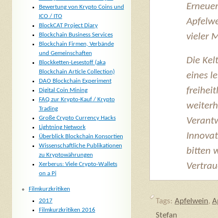
Erneuer
Bewertung von Krypto Coins und
ICO / ITO
Apfelwe
BlockCAT Project Diary
Blockchain Business Services
vieler 
Blockchain Firmen, Verbände
und Gemeinschaften
Die Kelt
Blockketten-Lesestoff (aka
Blockchain Article Collection)
eines l
DAO Blockchain Experiment
freihei
Digital Coin Mining
FAQ zur Krypto-Kauf / Krypto
weiterh
Trading
Große Crypto Currency Hacks
Verantw
Lightning Network
Innovat
Überblick Blockchain Konsortien
Wissenschaftliche Publikationen
bitten 
zu Kryptowährungen
Xerberus: Viele Crypto-Wallets
Vertrau
on a Pi
Filmkurzkritiken
Tags:
Apfelwein
,
A
2017
Filmkurzkritiken 2016
Stefan