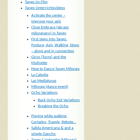
Tango im Film
Tango Unterrichtsvideos
Activate the center –
improve your axis
Close Embrace (abrazo
milonguero) in Tango
First steps into Tango:
Posture, Axis, Walking, Stops
– alone and in connection
Giros (Turns) and the
Mulinette
How to Dance Tango Milonga
La Calesita
Las Medialunas
Milonga (dance event)
Ocho Variations
Back Ocho Exit Variations
Breaking the Ocho
Playing while walking:
Cortados, Traspie, Rebote…
Salida Americana & and a
simple Gancho
Tango Candombe (Milonga)