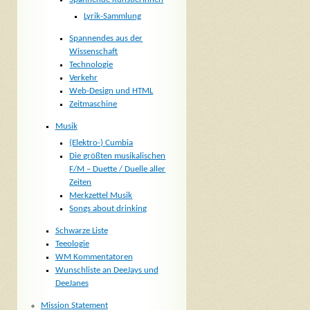
Lyrik-Sammlung
Spannendes aus der
Wissenschaft
Technologie
Verkehr
Web-Design und HTML
Zeitmaschine
Musik
(Elektro-) Cumbia
Die größten musikalischen
F/M – Duette / Duelle aller
Zeiten
Merkzettel Musik
Songs about drinking
Schwarze Liste
Teeologie
WM Kommentatoren
Wunschliste an DeeJays und
DeeJanes
Mission Statement