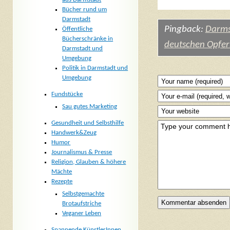
Bücher rund um
Darmstadt
Pingback:
Darms
Öffentliche
Bücherschränke in
deutschen Opfer
Darmstadt und
Umgebung
Politik in Darmstadt und
Umgebung
Fundstücke
Sau gutes Marketing
Gesundheit und Selbsthilfe
Handwerk&Zeug
Humor
Journalismus & Presse
Religion, Glauben & höhere
Mächte
Rezepte
Selbstgemachte
Brotaufstriche
Veganer Leben
Spannende KünstlerInnen