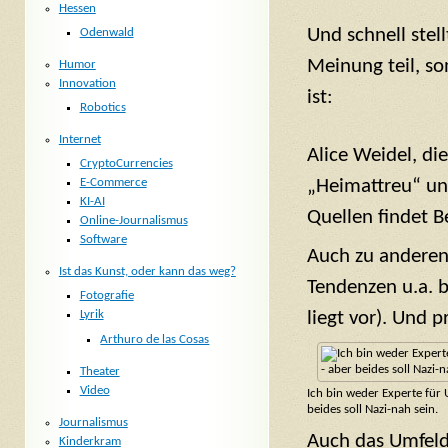
Hessen
Und schnell stel
Odenwald
Meinung teil, so
Humor
Innovation
ist:
Robotics
Internet
Alice Weidel, di
CryptoCurrencies
E-Commerce
„Heimattreu“ und
KI-AI
Quellen findet B
Online-Journalismus
Software
Auch zu anderen
Ist das Kunst, oder kann das weg?
Tendenzen u.a. 
Fotografie
liegt vor). Und p
Lyrik
Arthuro de las Cosas
Theater
Video
Ich bin weder Experte für
beides soll Nazi-nah sein.
Journalismus
Auch das Umfeld
Kinderkram