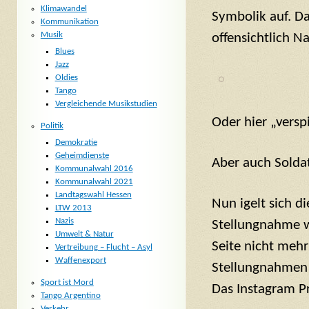
Klimawandel
Symbolik auf. Da
Kommunikation
Musik
offensichtlich N
Blues
Jazz
Oldies
Tango
Vergleichende Musikstudien
Oder hier „versp
Politik
Demokratie
Geheimdienste
Aber auch Solda
Kommunalwahl 2016
Kommunalwahl 2021
Landtagswahl Hessen
Nun igelt sich d
LTW 2013
Nazis
Stellungnahme wu
Umwelt & Natur
Seite nicht mehr
Vertreibung – Flucht – Asyl
Waffenexport
Stellungnahmen g
Sport ist Mord
Das Instagram Pr
Tango Argentino
Verkehr