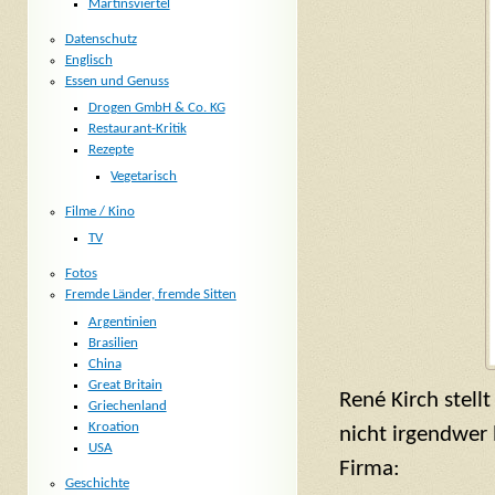
Martinsviertel
Datenschutz
Englisch
Essen und Genuss
Drogen GmbH & Co. KG
Restaurant-Kritik
Rezepte
Vegetarisch
Filme / Kino
TV
Fotos
Fremde Länder, fremde Sitten
Argentinien
Brasilien
China
Great Britain
René Kirch stell
Griechenland
Kroation
nicht irgendwer 
USA
Firma:
Geschichte