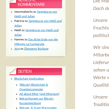
Die Ma
KOMMENTARE
Dach de
neunmalsechs
zu
Tangokurse von
Heidi und Julian
Unsere
Patricia
zu
Tangokurse von Heidi und
Julian
Fruchts
Heidi
zu
Tangokurse von Heidi und
politis
Julian
Hannes
zu
Das dicke Ende von der
Milonga: La Cumparsita
Wir sin
Jörg
zu
Zitzmanns Rückzug
Mitarbe
Lieferu
sehen u
SEITEN
Werte w
Blockchain Exploration
Qualitä
(Bitcoin) Blockchain &
Quantencomputer
All about Ether (and Ethereum)
Unsere 
Betrachtungen zur Bitcoin-
Kursentwicklung
Traditi
Betrugs- & Scam Warnungen