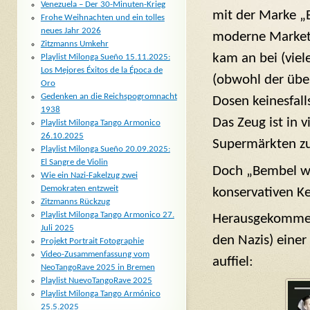
Venezuela – Der 30-Minuten-Krieg
mit der Marke „
Frohe Weihnachten und ein tolles
neues Jahr 2026
moderne Marketi
Zitzmanns Umkehr
kam an bei (viel
Playlist Milonga Sueño 15.11.2025:
Los Mejores Éxitos de la Época de
(obwohl der übe
Oro
Gedenken an die Reichspogromnacht
Dosen keinesfall
1938
Das Zeug ist in 
Playlist Milonga Tango Armonico
26.10.2025
Supermärkten zu
Playlist Milonga Sueño 20.09.2025:
El Sangre de Violin
Doch „Bembel wit
Wie ein Nazi-Fakelzug zwei
Demokraten entzweit
konservativen Ke
Zitzmanns Rückzug
Playlist Milonga Tango Armonico 27.
Herausgekommen,
Juli 2025
den Nazis) eine
Projekt Portrait Fotographie
Video-Zusammenfassung vom
auffiel:
NeoTangoRave 2025 in Bremen
Playlist NuevoTangoRave 2025
Playlist Milonga Tango Armónico
25.5.2025