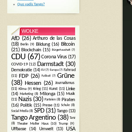
Quo vadis Tango?
WOLKE
AfD
(26)
Arthuro de las Cosas
Bitcoin
(18)
Bildung
(16)
Berlin
(9)
(21)
Blockchain
(15)
Bürgerhaushalt
(7)
CDU
(67)
Corona Virus
(17)
Darmstadt
(30)
COVID-19
(12)
Demokratie
(14)
Fahrrad
EU
(7)
Europa
(7)
Grüne
FDP
(26)
(11)
Fußball
(7)
(38)
Hessen
(26)
Journalismus
(11)
Krieg
(11)
Kunst
(11)
Linke
Klima
(9)
Milonga
(15)
(14)
Musik
Marketing
(8)
Nazis
(30)
Piraten
(11)
Parteien
(8)
Politik
(15)
(16)
Presse
(11)
Schule
(8)
SPD
(31)
Tango
(13)
Social Media
(8)
Tango Argentino
(38)
Tanz
Trump
(9)
(8)
Theater Moller Haus
(10)
USA
Umwelt
(13)
Uffbasse
(14)