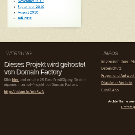
November 2010
September 2010
August 2010
Juli 2010
WERBUNG
INFOS
Impressum (hier: Mi
Dieses Projekt wird gehostet
Datenschutz
von Domain Factory
Fragen und Antwor
Klick
hier
und erhalte 25 Euro Ermäßigung für dein
Disclaimer Verkehr
eigenes Internet-Projekt bei Domain Factory.
E-Mail Abo
http://aklam.io/mirSwB
Arclite Theme von
Einträge (