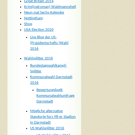
Great Britain 2014
Krimi(nalroman) Waidmannsheil
Neun mal Sechs-Kalender
Nottingham
Shop
USA Election 2020
Live Blog der US-
(Präsidentschafts-)Wahl
2016
Wahlsplitter 2016
Bundestagswahlkampf-
Splitter
Kommunalwahl Darmstadt
2016
Bewertungslogik
Kommunalwahlumfrage
Darmstadt
Mögliche alternative
Standorte fürs 98-er Stadion
in Darmstadt
US Wahlsplitter 2016