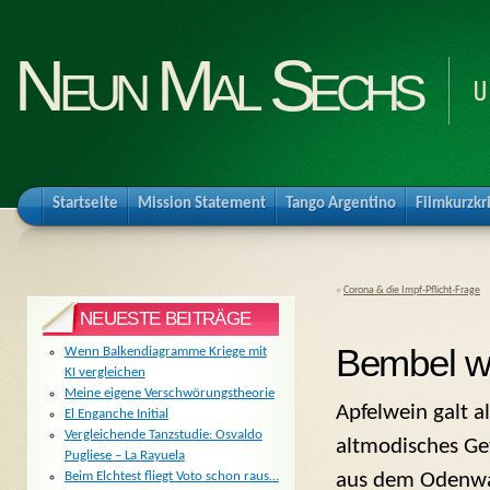
Neun Mal Sechs
U
Startseite
Mission Statement
Tango Argentino
Filmkurzkr
«
Corona & die Impf-Pflicht-Frage
NEUESTE BEITRÄGE
Bembel wi
Wenn Balkendiagramme Kriege mit
KI vergleichen
Meine eigene Verschwörungstheorie
Apfelwein galt al
El Enganche Initial
Vergleichende Tanzstudie: Osvaldo
altmodisches Get
Pugliese – La Rayuela
aus dem Odenwa
Beim Elchtest fliegt Voto schon raus…