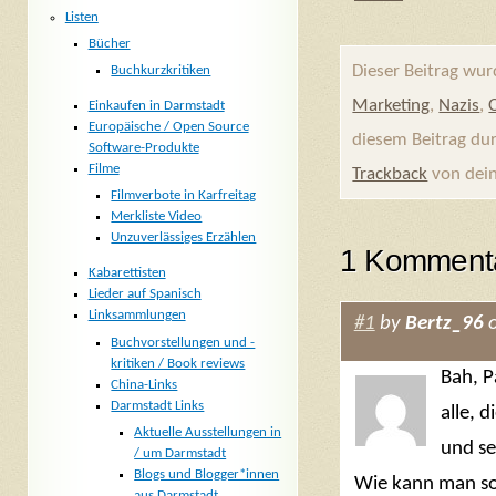
Listen
Bücher
Dieser Beitrag wu
Buchkurzkritiken
Marketing
,
Nazis
,
Einkaufen in Darmstadt
Europäische / Open Source
diesem Beitrag du
Software-Produkte
Filme
Trackback
von dein
Filmverbote in Karfreitag
Merkliste Video
Unzuverlässiges Erzählen
1 Kommenta
Kabarettisten
Lieder auf Spanisch
Linksammlungen
#1
by
Bertz_96
o
Buchvorstellungen und -
kritiken / Book reviews
Bah, P
China-Links
Darmstadt Links
alle, d
Aktuelle Ausstellungen in
und se
/ um Darmstadt
Blogs und Blogger*innen
Wie kann man so
aus Darmstadt