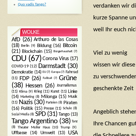
Quo vadis Tango?
verdanken wir d
kurze Spanne un
weil Ihr euch ni
WOLKE
AfD
(26)
Arthuro de las Cosas
Bitcoin
(18)
Bildung
(16)
Berlin
(9)
(21)
Blockchain
(15)
Bürgerhaushalt
(7)
Viel zu wenig
CDU
(67)
Corona Virus
(17)
wissen wir dies
Darmstadt
(30)
COVID-19
(12)
Demokratie
(14)
Fahrrad
EU
(7)
Europa
(7)
zu verschwender
Grüne
FDP
(26)
(11)
Fußball
(7)
(38)
Hessen
(26)
Journalismus
geschenkte Zeit
(11)
Krieg
(11)
Kunst
(11)
Linke
Klima
(9)
Milonga
(15)
(14)
Musik
Marketing
(8)
Nazis
(30)
Piraten
(11)
Parteien
(8)
Politik
(15)
(16)
Presse
(11)
Schule
(8)
Angeblich stehe
SPD
(31)
Tango
(13)
Social Media
(8)
Tango Argentino
(38)
Tanz
Ihre Chancen gu
Trump
(9)
(8)
Theater Moller Haus
(10)
USA
Umwelt
(13)
Uffbasse
(14)
die Schnellere zu