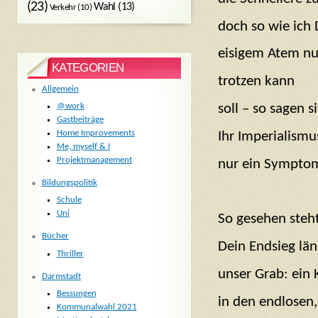
(23)
Wahl
(13)
Verkehr
(10)
doch so wie ich
eisigem Atem nur
KATEGORIEN
trotzen kann
Allgemein
soll – so sagen 
@work
Gastbeiträge
Home Improvements
Ihr Imperialismu
Me, myself & I
Projektmanagement
nur ein Symptom
Bildungspolitik
Schule
Uni
So gesehen steh
Bücher
Dein Endsieg län
Thriller
unser Grab: ein 
Darmstadt
Bessungen
in den endlosen,
Kommunalwahl 2021