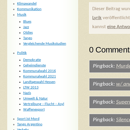
Klimawandel
Dieser Beitrag wu
Kommunikation
Musik
Lyrik
veröffentlich
Blues
kannst
eine Antwo
Jazz
Oldies
Tango
Vergleichende Musikstudien
0 Comments
Politik
Demokratie
Geheimdienste
Pingback:
Murde
Kommunalwahl 2016
Kommunalwahl 2021
Landtagswahl Hessen
Pingback:
w/ an
LTW 2013
Nazis
Umwelt & Natur
Pingback:
Super
Vertreibung – Flucht – Asyl
Waffenexport
Sport ist Mord
Pingback:
Silenc
Tango Argentino
Verkehr