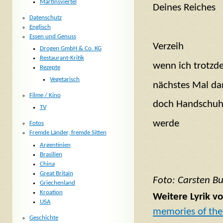
Martinsviertel
Deines Reiches
Datenschutz
Englisch
Essen und Genuss
Verzeih
Drogen GmbH & Co. KG
Restaurant-Kritik
wenn ich trotz
Rezepte
Vegetarisch
nächstes Mal d
Filme / Kino
doch Handschuh
TV
werde
Fotos
Fremde Länder, fremde Sitten
Argentinien
Brasilien
China
Great Britain
Foto: Carsten B
Griechenland
Kroation
Weitere Lyrik vo
USA
memories of the
Geschichte