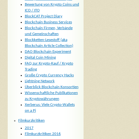
Bewertung von Krypto Coins und
ICO / ITO
BlockCAT Project Diary
Blockchain Business Services
Blockchain Firmen, Verbände
und Gemeinschaften
Blockketten-Lesestoff (aka
Blockchain Article Collection)
DAO Blockchain Experiment
Digital Coin Mining
FAQ zur Krypto-Kauf / Krypto
Trading
Große Crypto Currency Hacks
Lightning Network
Überblick Blockchain Konsortien
Wissenschaftliche Publikationen
zu Kryptowährungen
Xerberus: Viele Crypto-Wallets
on a Pi
Filmkurzkritiken
2017
Filmkurzkritiken 2016