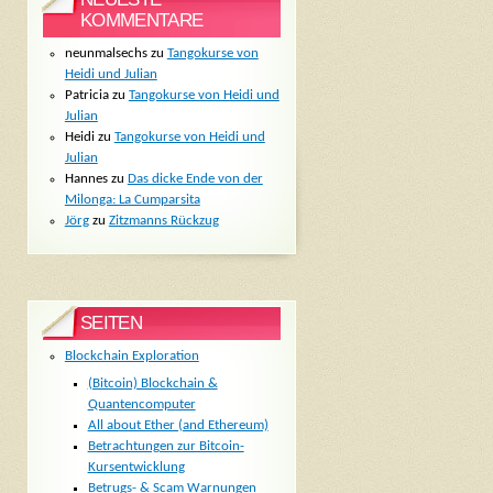
KOMMENTARE
neunmalsechs
zu
Tangokurse von
Heidi und Julian
Patricia
zu
Tangokurse von Heidi und
Julian
Heidi
zu
Tangokurse von Heidi und
Julian
Hannes
zu
Das dicke Ende von der
Milonga: La Cumparsita
Jörg
zu
Zitzmanns Rückzug
SEITEN
Blockchain Exploration
(Bitcoin) Blockchain &
Quantencomputer
All about Ether (and Ethereum)
Betrachtungen zur Bitcoin-
Kursentwicklung
Betrugs- & Scam Warnungen