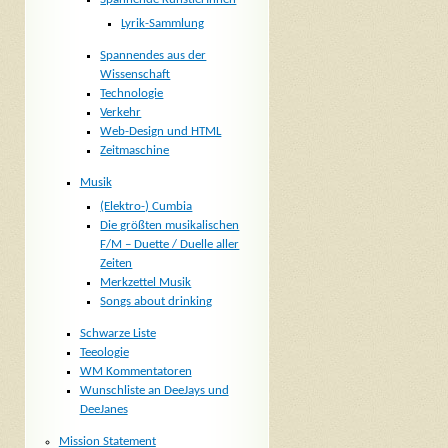
Lyrik-Sammlung
Spannendes aus der
Wissenschaft
Technologie
Verkehr
Web-Design und HTML
Zeitmaschine
Musik
(Elektro-) Cumbia
Die größten musikalischen
F/M – Duette / Duelle aller
Zeiten
Merkzettel Musik
Songs about drinking
Schwarze Liste
Teeologie
WM Kommentatoren
Wunschliste an DeeJays und
DeeJanes
Mission Statement