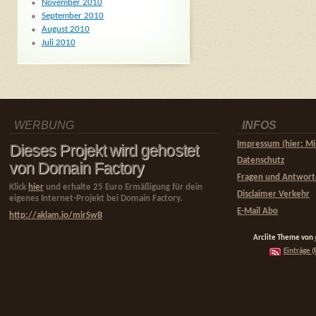
November 2010
September 2010
August 2010
Juli 2010
WERBUNG
INFOS
Impressum (hier: Mi
Dieses Projekt wird gehostet
Datenschutz
von Domain Factory
Fragen und Antwor
Klick
hier
und erhalte 25 Euro Ermäßigung für dein
Disclaimer Verkehr
eigenes Internet-Projekt bei Domain Factory.
E-Mail Abo
http://aklam.io/mirSwB
Arclite Theme von
Einträge (