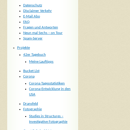
Datenschutz
Disclaimer Verkehr
E-Mail Abo
FAQ
Fragen und Antworten
Neun mal Sechs – on Tour
Spam-Server
Projekte
42er Tagebuch
Meine Lauftipps
Bucket List
Corona
Corona Tagesstatistiken
Corona-Entwicklung in den
USA
Dransfeld
Fotographie
Studies in Structures –
Investigative Fotographie