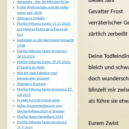
dieses Jahr
Venezuela – Der 30-Minuten-Krieg
Frohe Weihnachten und ein tolles
Gevatter Frost
neues Jahr 2026
Zitzmanns Umkehr
verräterischer G
Playlist Milonga Sueño 15.11.2025:
Los Mejores Éxitos de la Época de
zärtlich zerbeiß
Oro
Gedenken an die Reichspogromnacht
1938
Playlist Milonga Tango Armonico
Deine Todfeindi
26.10.2025
Playlist Milonga Sueño 20.09.2025:
bleich und schw
El Sangre de Violin
Wie ein Nazi-Fakelzug zwei
doch wundersc
Demokraten entzweit
Zitzmanns Rückzug
blinzelt mir zw
Playlist Milonga Tango Armonico 27.
Juli 2025
als führe sie et
Projekt Portrait Fotographie
Video-Zusammenfassung vom
NeoTangoRave 2025 in Bremen
Playlist NuevoTangoRave 2025
Eurem Zwist
Playlist Milonga Tango Armónico
25.5.2025