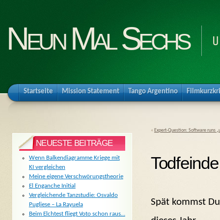
Neun Mal Sechs
U
Startseite
Mission Statement
Tango Argentino
Filmkurzkr
«
Expert-Question: Software runs „
NEUESTE BEITRÄGE
Todfeinde
Wenn Balkendiagramme Kriege mit
KI vergleichen
Meine eigene Verschwörungstheorie
El Enganche Initial
Vergleichende Tanzstudie: Osvaldo
Spät kommst Du
Pugliese – La Rayuela
Beim Elchtest fliegt Voto schon raus…