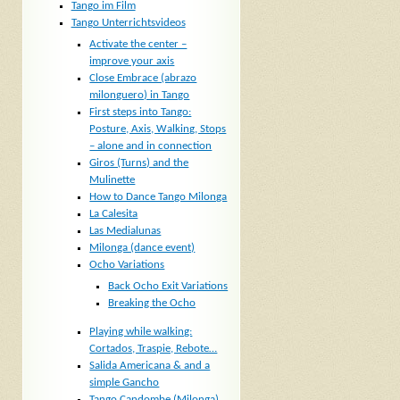
Tango im Film
Tango Unterrichtsvideos
Activate the center –
improve your axis
Close Embrace (abrazo
milonguero) in Tango
First steps into Tango:
Posture, Axis, Walking, Stops
– alone and in connection
Giros (Turns) and the
Mulinette
How to Dance Tango Milonga
La Calesita
Las Medialunas
Milonga (dance event)
Ocho Variations
Back Ocho Exit Variations
Breaking the Ocho
Playing while walking:
Cortados, Traspie, Rebote…
Salida Americana & and a
simple Gancho
Tango Candombe (Milonga)