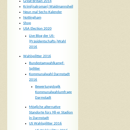
Great Britain 2014
Krimi(nalroman) Waidmannsheil
Neun mal Sechs-Kalender
Nottingham
Shop
USA Election 2020
Live Blog der US-
(Präsidentschafts-)Wahl
2016
Wahlsplitter 2016
Bundestagswahlkampf-
Splitter
Kommunalwahl Darmstadt
2016
Bewertungslogik
Kommunalwahlumfrage
Darmstadt
Mögliche alternative
Standorte fürs 98-er Stadion
in Darmstadt
US Wahlsplitter 2016