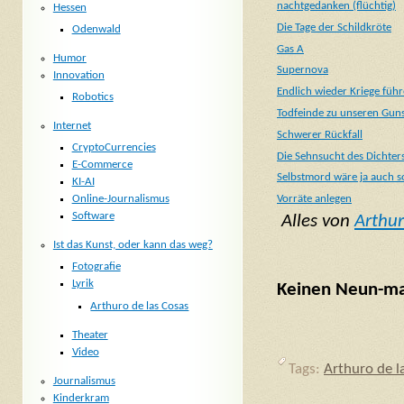
nachtgedanken (flüchtig)
Hessen
Die Tage der Schildkröte
Odenwald
Gas A
Humor
Supernova
Innovation
Endlich wieder Kriege füh
Robotics
Todfeinde zu unseren Gun
Internet
Schwerer Rückfall
CryptoCurrencies
Die Sehnsucht des Dichter
E-Commerce
Selbstmord wäre ja auch s
KI-AI
Online-Journalismus
Vorräte anlegen
Software
Alles von
Arthur
Ist das Kunst, oder kann das weg?
Fotografie
Lyrik
Keinen Neun-mal
Arthuro de las Cosas
Theater
Video
Tags:
Arthuro de l
Journalismus
Kinderkram