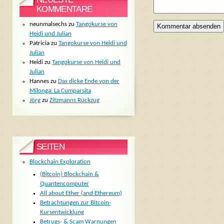
KOMMENTARE
neunmalsechs
zu
Tangokurse von
Heidi und Julian
Patricia
zu
Tangokurse von Heidi und
Julian
Heidi
zu
Tangokurse von Heidi und
Julian
Hannes
zu
Das dicke Ende von der
Milonga: La Cumparsita
Jörg
zu
Zitzmanns Rückzug
SEITEN
Blockchain Exploration
(Bitcoin) Blockchain &
Quantencomputer
All about Ether (and Ethereum)
Betrachtungen zur Bitcoin-
Kursentwicklung
Betrugs- & Scam Warnungen