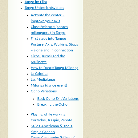
Tango im Film
Tango Unterrichtsvideos
Activate the center –
improve your axis
Close Embrace (abrazo
milonguero) in Tango
First steps into Tango:
Posture, Axis, Walking, Stops
– alone and in connection
Giros (Turns) and the
Mulinette
How to Dance Tango Milonga
La Calesita
Las Medialunas
Milonga (dance event)
Ocho Variations
Back Ocho Exit Variations
Breaking the Ocho
Playing while walking:
Cortados, Traspie, Rebote…
Salida Americana & and a
simple Gancho
Tango Candombe (Milonga)