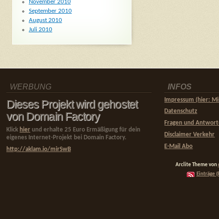
November 2010
September 2010
August 2010
Juli 2010
WERBUNG
INFOS
Impressum (hier: Mi
Dieses Projekt wird gehostet
Datenschutz
von Domain Factory
Fragen und Antwor
Klick
hier
und erhalte 25 Euro Ermäßigung für dein
Disclaimer Verkehr
eigenes Internet-Projekt bei Domain Factory.
E-Mail Abo
http://aklam.io/mirSwB
Arclite Theme von
Einträge (