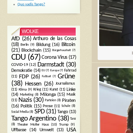
Quo vadis Tango?
WOLKE
AfD
(26)
Arthuro de las Cosas
Bitcoin
(18)
Bildung
(16)
Berlin
(9)
(21)
Blockchain
(15)
Bürgerhaushalt
(7)
CDU
(67)
Corona Virus
(17)
Darmstadt
(30)
COVID-19
(12)
Demokratie
(14)
Fahrrad
EU
(7)
Europa
(7)
Grüne
FDP
(26)
(11)
Fußball
(7)
(38)
Hessen
(26)
Journalismus
(11)
Krieg
(11)
Kunst
(11)
Linke
Klima
(9)
Milonga
(15)
(14)
Musik
Marketing
(8)
Nazis
(30)
Piraten
(11)
Parteien
(8)
Politik
(15)
(16)
Presse
(11)
Schule
(8)
SPD
(31)
Tango
(13)
Social Media
(8)
Tango Argentino
(38)
Tanz
Trump
(9)
(8)
Theater Moller Haus
(10)
USA
Umwelt
(13)
Uffbasse
(14)