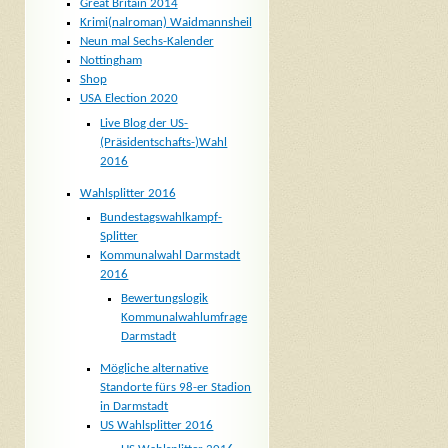
Great Britain 2014
Krimi(nalroman) Waidmannsheil
Neun mal Sechs-Kalender
Nottingham
Shop
USA Election 2020
Live Blog der US-
(Präsidentschafts-)Wahl
2016
Wahlsplitter 2016
Bundestagswahlkampf-
Splitter
Kommunalwahl Darmstadt
2016
Bewertungslogik
Kommunalwahlumfrage
Darmstadt
Mögliche alternative
Standorte fürs 98-er Stadion
in Darmstadt
US Wahlsplitter 2016