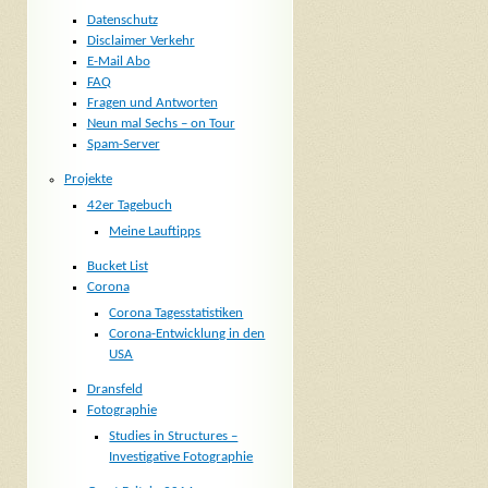
Datenschutz
Disclaimer Verkehr
E-Mail Abo
FAQ
Fragen und Antworten
Neun mal Sechs – on Tour
Spam-Server
Projekte
42er Tagebuch
Meine Lauftipps
Bucket List
Corona
Corona Tagesstatistiken
Corona-Entwicklung in den
USA
Dransfeld
Fotographie
Studies in Structures –
Investigative Fotographie