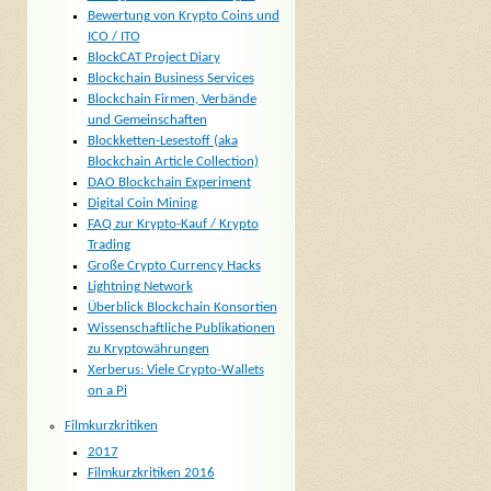
Bewertung von Krypto Coins und
ICO / ITO
BlockCAT Project Diary
Blockchain Business Services
Blockchain Firmen, Verbände
und Gemeinschaften
Blockketten-Lesestoff (aka
Blockchain Article Collection)
DAO Blockchain Experiment
Digital Coin Mining
FAQ zur Krypto-Kauf / Krypto
Trading
Große Crypto Currency Hacks
Lightning Network
Überblick Blockchain Konsortien
Wissenschaftliche Publikationen
zu Kryptowährungen
Xerberus: Viele Crypto-Wallets
on a Pi
Filmkurzkritiken
2017
Filmkurzkritiken 2016