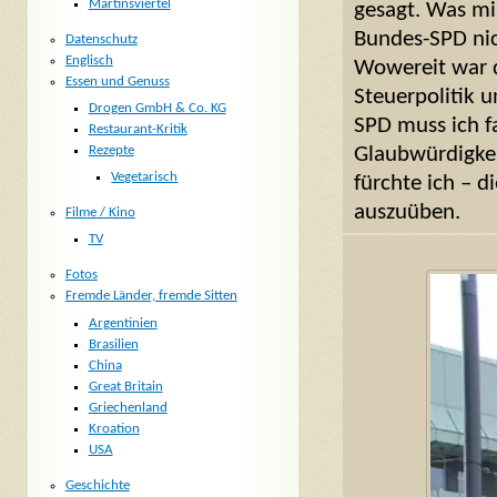
Martinsviertel
gesagt. Was mir
Bundes-SPD nich
Datenschutz
Englisch
Wowereit war d
Essen und Genuss
Steuerpolitik 
Drogen GmbH & Co. KG
SPD muss ich f
Restaurant-Kritik
Rezepte
Glaubwürdigkeit
Vegetarisch
fürchte ich – 
auszuüben.
Filme / Kino
TV
Fotos
Fremde Länder, fremde Sitten
Argentinien
Brasilien
China
Great Britain
Griechenland
Kroation
USA
Geschichte