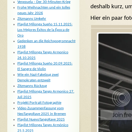
Venezuela – Der 30-Minuten-Krieg
deshalb kurz, u
Frohe Weihnachten und ein tolles
neues Jahr 2026
Hier ein paar fo
Zitzmanns Umkehr
Playlist Milonga Sueño 15.11.2025:
Los Mejores Éxitos de la Época de
Oro
Gedenken an die Reichspogromnacht
1938
Playlist Milonga Tango Armonico
26.10.2025
Playlist Milonga Sueño 20.09.2025:
El Sangre de Violin
Wie ein Nazi-Fakelzug zwei
Demokraten entzweit
Zitzmanns Rückzug
Playlist Milonga Tango Armonico 27.
Juli 2025
Projekt Portrait Fotographie
Video-Zusammenfassung vom
NeoTangoRave 2025 in Bremen
Playlist NuevoTangoRave 2025
Playlist Milonga Tango Armónico
25.5.2025