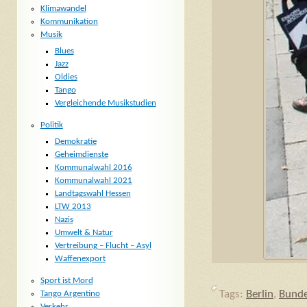
Klimawandel
Kommunikation
Musik
Blues
Jazz
Oldies
Tango
Vergleichende Musikstudien
Politik
Demokratie
Geheimdienste
Kommunalwahl 2016
Kommunalwahl 2021
Landtagswahl Hessen
LTW 2013
Nazis
Umwelt & Natur
Vertreibung – Flucht – Asyl
Waffenexport
Sport ist Mord
Tags:
Berlin
,
Bunde
Tango Argentino
Verkehr