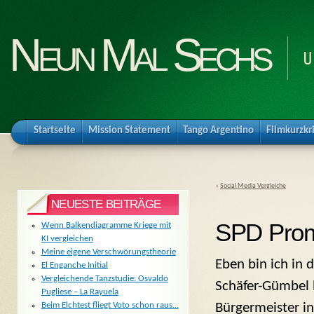
Neun Mal Sechs
U
Startseite
Mission Statement
Tango Argentino
Filmkurzkr
«
Social Media Vergleiche
NEUESTE BEITRÄGE
SPD Prom
Wenn Balkendiagramme Kriege mit
KI vergleichen
Meine eigene Verschwörungstheorie
Eben bin ich in 
El Enganche Initial
Vergleichende Tanzstudie: Osvaldo
Schäfer-Gümbel 
Pugliese – La Rayuela
Bürgermeister in
Beim Elchtest fliegt Voto schon raus…