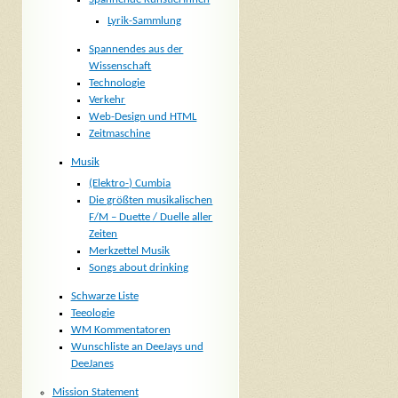
Lyrik-Sammlung
Spannendes aus der
Wissenschaft
Technologie
Verkehr
Web-Design und HTML
Zeitmaschine
Musik
(Elektro-) Cumbia
Die größten musikalischen
F/M – Duette / Duelle aller
Zeiten
Merkzettel Musik
Songs about drinking
Schwarze Liste
Teeologie
WM Kommentatoren
Wunschliste an DeeJays und
DeeJanes
Mission Statement