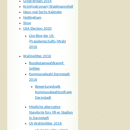
Great Britain 2014
Krimi(nalroman) Waidmannsheil
Neun mal Sechs-Kalender
Nottingham
Shop
USA Election 2020
Live Blog der US-
(Präsidentschafts-)Wahl
2016
Wahlsplitter 2016
Bundestagswahlkampf-
Splitter
Kommunalwahl Darmstadt
2016
Bewertungslogik
Kommunalwahlumfrage
Darmstadt
Mögliche alternative
Standorte fürs 98-er Stadion
in Darmstadt
US Wahlsplitter 2016