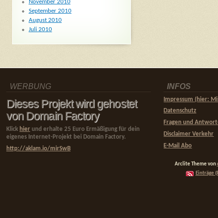
November 2010
September 2010
August 2010
Juli 2010
WERBUNG
INFOS
Impressum (hier: Mi
Dieses Projekt wird gehostet
Datenschutz
von Domain Factory
Fragen und Antwor
Klick
hier
und erhalte 25 Euro Ermäßigung für dein
Disclaimer Verkehr
eigenes Internet-Projekt bei Domain Factory.
E-Mail Abo
http://aklam.io/mirSwB
Arclite Theme von
Einträge (