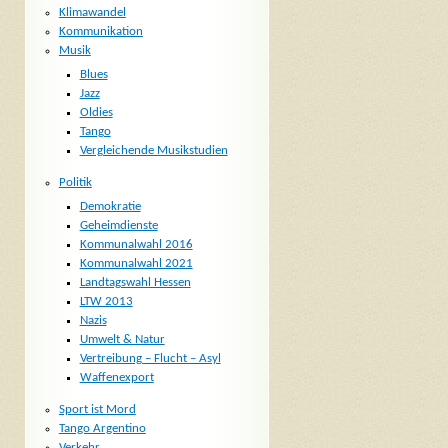
Klimawandel
Kommunikation
Musik
Blues
Jazz
Oldies
Tango
Vergleichende Musikstudien
Politik
Demokratie
Geheimdienste
Kommunalwahl 2016
Kommunalwahl 2021
Landtagswahl Hessen
LTW 2013
Nazis
Umwelt & Natur
Vertreibung – Flucht – Asyl
Waffenexport
Sport ist Mord
Tango Argentino
Verkehr