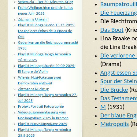
Venezuela – Der 30-Minuten-Krieg
Raumpatrouill
Frohe Weihnachten und ein tolles
Die Feuerzan
neues Jahr 2026
Zitzmanns Umkehr
Die Blechtro
Playlist Milonga Sueño 15.11.2025:
Das Boot
(Krie
Los Mejores Éxitos de la Época de
Oro
Lina Braake od
Gedenken an die Reichspogromnacht
die Lina Braa
1938
Playlist Milonga Tango Armonico
Die verlorene
26.10.2025
(Drama)
Playlist Milonga Sueño 20.09.2025:
Angst essen S
El Sangre de Violin
Wie ein Nazi-Fakelzug zwei
Spur der Stei
Demokraten entzweit
Die Brücke
(Re
Zitzmanns Rückzug
Playlist Milonga Tango Armonico 27.
Das Testamen
Juli 2025
M
(1931)
Projekt Portrait Fotographie
Video-Zusammenfassung vom
Der blaue Eng
NeoTangoRave 2025 in Bremen
Metropolis
(Re
Playlist NuevoTangoRave 2025
Playlist Milonga Tango Armónico
25.5.2025