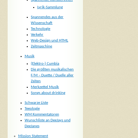
Lyrik-Sammlung
Spannendes aus der
Wissenschaft
Technologie
Verkehr
Web-Design und HTML
Zeitmaschine
Musik
(Elektro-) Cumbia
Die größten musikalischen
F/M – Duette / Duelle aller
Zeiten
Merkzettel Musik
Songs about drinking
Schwarze Liste
Teeologie
WM Kommentatoren
Wunschliste an DeeJays und
DeeJanes
Mission Statement