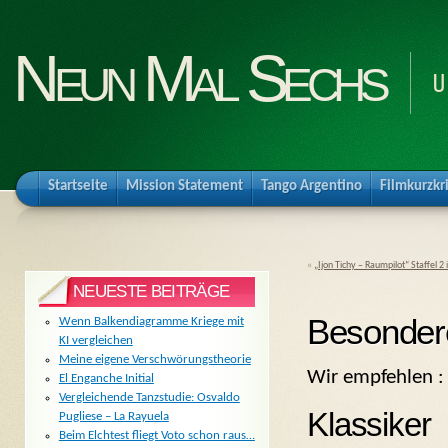
Neun Mal Sechs
U
Startseite
Mission Statement
Tango Argentino
Filmkurzkr
«
„Ijon Tichy – Raumpilot“ Staffel 
NEUESTE BEITRÄGE
Besonder
Wenn Balkendiagramme Kriege mit
KI vergleichen
Meine eigene Verschwörungstheorie
Wir empfehlen :
El Enganche Initial
Vergleichende Tanzstudie: Osvaldo
Klassiker
Pugliese – La Rayuela
Beim Elchtest fliegt Voto schon raus…