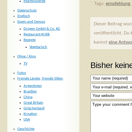
Martinsviertel
Tags:
empfehlung
Datenschutz
Englisch
Essen und Genuss
Dieser Beitrag wu
Drogen GmbH & Co. KG
veröffentlicht. Du
Restaurant-Kritik
Rezepte
kannst
eine Antwo
Vegetarisch
Filme / Kino
Bisher kei
TV
Fotos
Fremde Länder, fremde Sitten
Argentinien
Brasilien
China
Great Britain
Griechenland
Kroation
USA
Geschichte