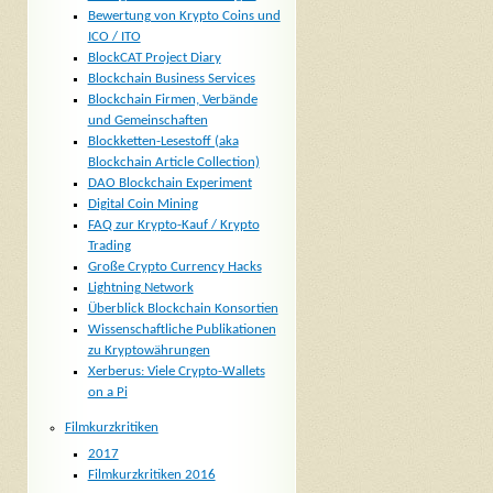
Bewertung von Krypto Coins und
ICO / ITO
BlockCAT Project Diary
Blockchain Business Services
Blockchain Firmen, Verbände
und Gemeinschaften
Blockketten-Lesestoff (aka
Blockchain Article Collection)
DAO Blockchain Experiment
Digital Coin Mining
FAQ zur Krypto-Kauf / Krypto
Trading
Große Crypto Currency Hacks
Lightning Network
Überblick Blockchain Konsortien
Wissenschaftliche Publikationen
zu Kryptowährungen
Xerberus: Viele Crypto-Wallets
on a Pi
Filmkurzkritiken
2017
Filmkurzkritiken 2016