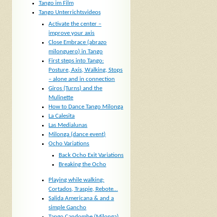
Tango im Film
Tango Unterrichtsvideos
Activate the center –
improve your axis
Close Embrace (abrazo
milonguero) in Tango
First steps into Tango:
Posture, Axis, Walking, Stops
– alone and in connection
Giros (Turns) and the
Mulinette
How to Dance Tango Milonga
La Calesita
Las Medialunas
Milonga (dance event)
Ocho Variations
Back Ocho Exit Variations
Breaking the Ocho
Playing while walking:
Cortados, Traspie, Rebote…
Salida Americana & and a
simple Gancho
Tango Candombe (Milonga)