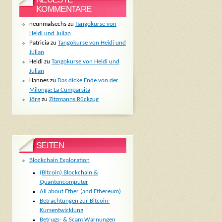
KOMMENTARE
neunmalsechs
zu
Tangokurse von
Heidi und Julian
Patricia
zu
Tangokurse von Heidi und
Julian
Heidi
zu
Tangokurse von Heidi und
Julian
Hannes
zu
Das dicke Ende von der
Milonga: La Cumparsita
Jörg
zu
Zitzmanns Rückzug
SEITEN
Blockchain Exploration
(Bitcoin) Blockchain &
Quantencomputer
All about Ether (and Ethereum)
Betrachtungen zur Bitcoin-
Kursentwicklung
Betrugs- & Scam Warnungen