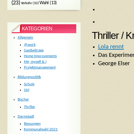
(23)
Wahl
(13)
Verkehr
(10)
KATEGORIEN
Thriller / K
Allgemein
@work
Lola rennt
Gastbeiträge
Das Experimen
Home Improvements
Me, myself & I
George Elser
Projektmanagement
Bildungspolitik
Schule
Uni
Bücher
Thriller
Darmstadt
Bessungen
Kommunalwahl 2021