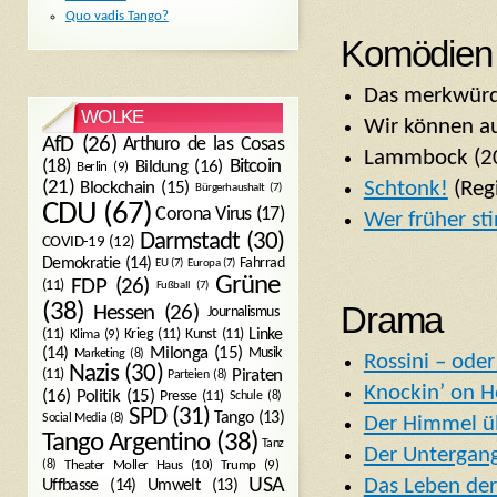
Quo vadis Tango?
Komödien
Das merkwürdi
WOLKE
Wir können au
AfD
(26)
Arthuro de las Cosas
Lammbock (2
Bitcoin
(18)
Bildung
(16)
Berlin
(9)
(21)
Schtonk!
(Reg
Blockchain
(15)
Bürgerhaushalt
(7)
CDU
(67)
Corona Virus
(17)
Wer früher stir
Darmstadt
(30)
COVID-19
(12)
Demokratie
(14)
Fahrrad
EU
(7)
Europa
(7)
Grüne
FDP
(26)
(11)
Fußball
(7)
Drama
(38)
Hessen
(26)
Journalismus
(11)
Krieg
(11)
Kunst
(11)
Linke
Klima
(9)
Milonga
(15)
(14)
Musik
Marketing
(8)
Rossini – ode
Nazis
(30)
Piraten
(11)
Parteien
(8)
Knockin’ on H
Politik
(15)
(16)
Presse
(11)
Schule
(8)
SPD
(31)
Tango
(13)
Social Media
(8)
Der Himmel üb
Tango Argentino
(38)
Tanz
Der Untergan
Trump
(9)
(8)
Theater Moller Haus
(10)
USA
Das Leben de
Umwelt
(13)
Uffbasse
(14)