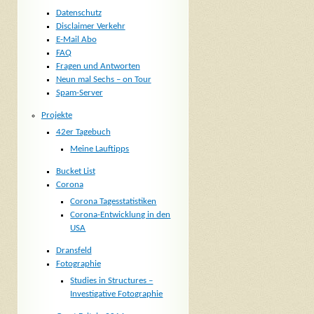
Datenschutz
Disclaimer Verkehr
E-Mail Abo
FAQ
Fragen und Antworten
Neun mal Sechs – on Tour
Spam-Server
Projekte
42er Tagebuch
Meine Lauftipps
Bucket List
Corona
Corona Tagesstatistiken
Corona-Entwicklung in den
USA
Dransfeld
Fotographie
Studies in Structures –
Investigative Fotographie