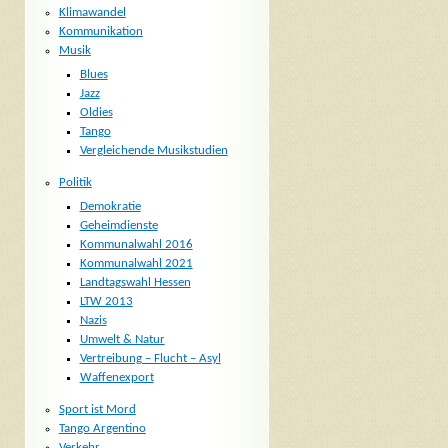
Klimawandel
Kommunikation
Musik
Blues
Jazz
Oldies
Tango
Vergleichende Musikstudien
Politik
Demokratie
Geheimdienste
Kommunalwahl 2016
Kommunalwahl 2021
Landtagswahl Hessen
LTW 2013
Nazis
Umwelt & Natur
Vertreibung – Flucht – Asyl
Waffenexport
Sport ist Mord
Tango Argentino
Verkehr