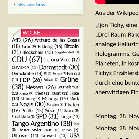
Quo vadis Tango?
Aus der Wikiped
„Ijon Tichy, ein
WOLKE
„Drei-Raum-Raket
AfD
(26)
Arthuro de las Cosas
analoge Halluzin
Bitcoin
(18)
Bildung
(16)
Berlin
(9)
(21)
Blockchain
(15)
Hologramms. Gem
Bürgerhaushalt
(7)
CDU
(67)
Corona Virus
(17)
Planeten, in kos
Darmstadt
(30)
COVID-19
(12)
Tichys Erzähler
Demokratie
(14)
Fahrrad
EU
(7)
Europa
(7)
Grüne
FDP
(26)
(11)
Fußball
(7)
durch eine bunte
(38)
Hessen
(26)
Journalismus
aberwitzigen Einf
(11)
Krieg
(11)
Kunst
(11)
Linke
Klima
(9)
Milonga
(15)
(14)
Musik
Marketing
(8)
Nazis
(30)
Piraten
(11)
Parteien
(8)
Politik
(15)
(16)
Presse
(11)
Schule
(8)
SPD
(31)
Montag, 28. No
Tango
(13)
Social Media
(8)
Tango Argentino
(38)
Tanz
Montag, 28. No
Trump
(9)
(8)
Theater Moller Haus
(10)
USA
Umwelt
(13)
Uffbasse
(14)