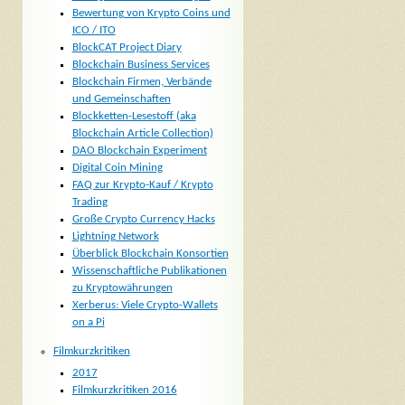
Bewertung von Krypto Coins und
ICO / ITO
BlockCAT Project Diary
Blockchain Business Services
Blockchain Firmen, Verbände
und Gemeinschaften
Blockketten-Lesestoff (aka
Blockchain Article Collection)
DAO Blockchain Experiment
Digital Coin Mining
FAQ zur Krypto-Kauf / Krypto
Trading
Große Crypto Currency Hacks
Lightning Network
Überblick Blockchain Konsortien
Wissenschaftliche Publikationen
zu Kryptowährungen
Xerberus: Viele Crypto-Wallets
on a Pi
Filmkurzkritiken
2017
Filmkurzkritiken 2016