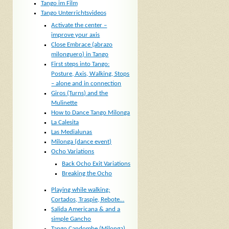
Tango im Film
Tango Unterrichtsvideos
Activate the center –
improve your axis
Close Embrace (abrazo
milonguero) in Tango
First steps into Tango:
Posture, Axis, Walking, Stops
– alone and in connection
Giros (Turns) and the
Mulinette
How to Dance Tango Milonga
La Calesita
Las Medialunas
Milonga (dance event)
Ocho Variations
Back Ocho Exit Variations
Breaking the Ocho
Playing while walking:
Cortados, Traspie, Rebote…
Salida Americana & and a
simple Gancho
Tango Candombe (Milonga)