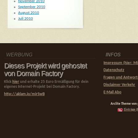
November 2010
September 2010
August 2010
Juli 2010
WERBUNG
INFOS
Impressum (hier: Mi
Dieses Projekt wird gehostet
Datenschutz
von Domain Factory
Fragen und Antwor
Klick
hier
und erhalte 25 Euro Ermäßigung für dein
Disclaimer Verkehr
eigenes Internet-Projekt bei Domain Factory.
E-Mail Abo
http://aklam.io/mirSwB
Arclite Theme von
Einträge (