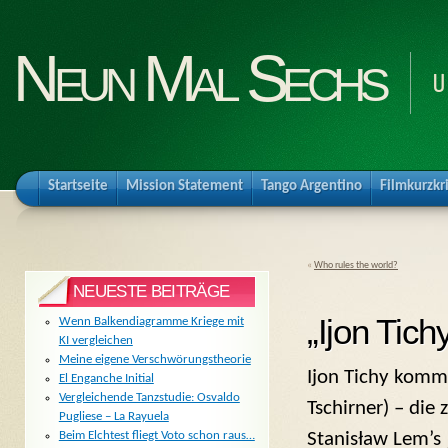
Neun Mal Sechs
U
Startseite
Mission Statement
Tango Argentino
Filmkurzkr
«
Who rules the world?
NEUESTE BEITRÄGE
„Ijon Tic
Wenn Balkendiagramme Kriege mit
KI vergleichen
Meine eigene Verschwörungstheorie
Ijon Tichy komm
El Enganche Initial
Vergleichende Tanzstudie: Osvaldo
Tschirner) – die 
Pugliese – La Rayuela
Stanisław Lem’s „
Beim Elchtest fliegt Voto schon raus…