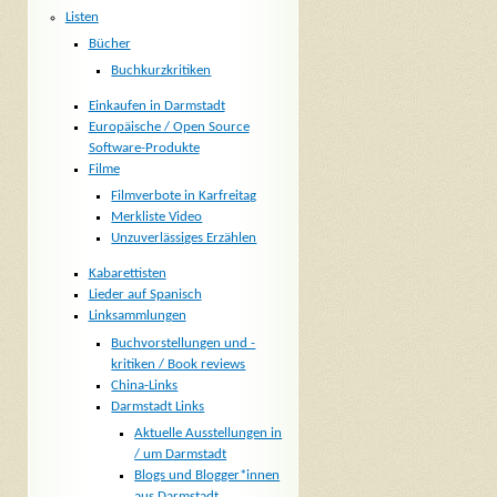
Listen
Bücher
Buchkurzkritiken
Einkaufen in Darmstadt
Europäische / Open Source
Software-Produkte
Filme
Filmverbote in Karfreitag
Merkliste Video
Unzuverlässiges Erzählen
Kabarettisten
Lieder auf Spanisch
Linksammlungen
Buchvorstellungen und -
kritiken / Book reviews
China-Links
Darmstadt Links
Aktuelle Ausstellungen in
/ um Darmstadt
Blogs und Blogger*innen
aus Darmstadt