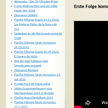
Venezuela – Der 30-Minuten-Krieg
Erste Folge kom
Frohe Weihnachten und ein tolles
neues Jahr 2026
Zitzmanns Umkehr
Playlist Milonga Sueño 15.11.2025:
Los Mejores Éxitos de la Época de
Oro
Gedenken an die Reichspogromnacht
1938
Playlist Milonga Tango Armonico
26.10.2025
Playlist Milonga Sueño 20.09.2025:
El Sangre de Violin
Wie ein Nazi-Fakelzug zwei
Demokraten entzweit
Zitzmanns Rückzug
Playlist Milonga Tango Armonico 27.
Juli 2025
Projekt Portrait Fotographie
Video-Zusammenfassung vom
NeoTangoRave 2025 in Bremen
Playlist NuevoTangoRave 2025
Playlist Milonga Tango Armónico
25.5.2025