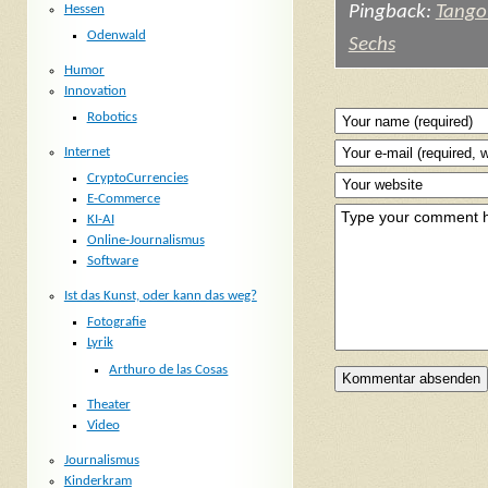
Hessen
Pingback:
Tango
Odenwald
Sechs
Humor
Innovation
Robotics
Internet
CryptoCurrencies
E-Commerce
KI-AI
Online-Journalismus
Software
Ist das Kunst, oder kann das weg?
Fotografie
Lyrik
Arthuro de las Cosas
Theater
Video
Journalismus
Kinderkram