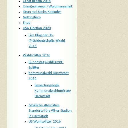
Great Britain 2014
Krimi(nalroman) Waidmannsheil
Neun mal Sechs-Kalender
Nottingham
Shop
USA Election 2020
Live Blog der US-
(Präsidentschafts-)Wahl
2016
Wahlsplitter 2016
Bundestagswahlkampf-
Splitter
Kommunalwahl Darmstadt
2016
Bewertungslogik
Kommunalwahlumfrage
Darmstadt
Mögliche alternative
Standorte fürs 98-er Stadion
in Darmstadt
US Wahlsplitter 2016