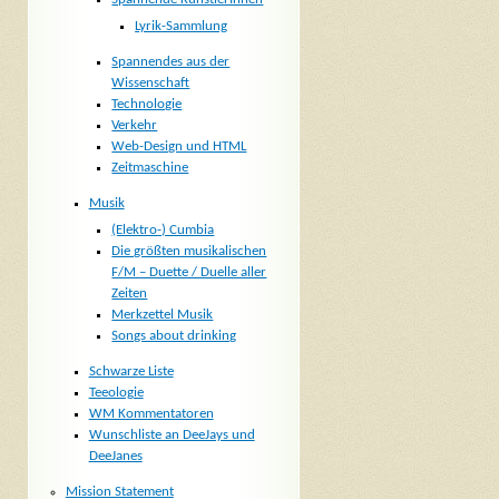
Lyrik-Sammlung
Spannendes aus der
Wissenschaft
Technologie
Verkehr
Web-Design und HTML
Zeitmaschine
Musik
(Elektro-) Cumbia
Die größten musikalischen
F/M – Duette / Duelle aller
Zeiten
Merkzettel Musik
Songs about drinking
Schwarze Liste
Teeologie
WM Kommentatoren
Wunschliste an DeeJays und
DeeJanes
Mission Statement