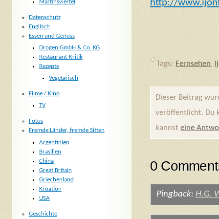
http://www.ijon
Martinsviertel
Datenschutz
Englisch
Essen und Genuss
Drogen GmbH & Co. KG
Restaurant-Kritik
Tags:
Fernsehen
,
I
Rezepte
Vegetarisch
Filme / Kino
Dieser Beitrag wu
TV
veröffentlicht. Du
Fotos
kannst
eine Antwo
Fremde Länder, fremde Sitten
Argentinien
Brasilien
China
0 Comments
Great Britain
Griechenland
Kroation
Pingback:
H.G. W
USA
Geschichte