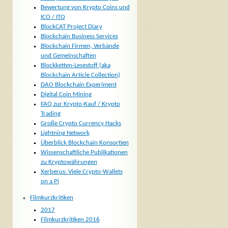
Bewertung von Krypto Coins und
ICO / ITO
BlockCAT Project Diary
Blockchain Business Services
Blockchain Firmen, Verbände
und Gemeinschaften
Blockketten-Lesestoff (aka
Blockchain Article Collection)
DAO Blockchain Experiment
Digital Coin Mining
FAQ zur Krypto-Kauf / Krypto
Trading
Große Crypto Currency Hacks
Lightning Network
Überblick Blockchain Konsortien
Wissenschaftliche Publikationen
zu Kryptowährungen
Xerberus: Viele Crypto-Wallets
on a Pi
Filmkurzkritiken
2017
Filmkurzkritiken 2016