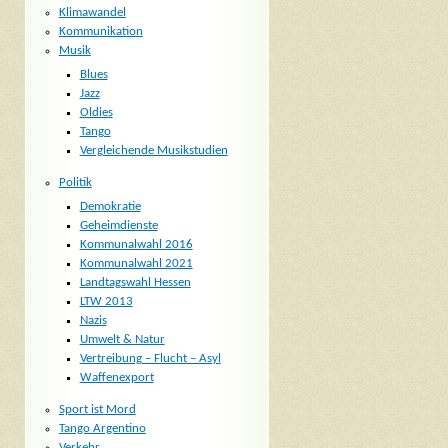
Klimawandel
Kommunikation
Musik
Blues
Jazz
Oldies
Tango
Vergleichende Musikstudien
Politik
Demokratie
Geheimdienste
Kommunalwahl 2016
Kommunalwahl 2021
Landtagswahl Hessen
LTW 2013
Nazis
Umwelt & Natur
Vertreibung – Flucht – Asyl
Waffenexport
Sport ist Mord
Tango Argentino
Verkehr