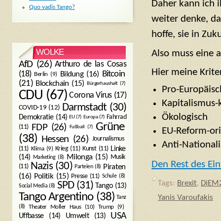
Daher kann ich 
Quo vadis Tango?
weiter denke, da
hoffe, sie in Zu
WOLKE
Also muss eine 
AfD
(26)
Arthuro de las Cosas
Hier meine Krite
Bitcoin
(18)
Bildung
(16)
Berlin
(9)
(21)
Blockchain
(15)
Bürgerhaushalt
(7)
Pro-Europäisc
CDU
(67)
Corona Virus
(17)
Kapitalismus-k
Darmstadt
(30)
COVID-19
(12)
Ökologisch
Demokratie
(14)
Fahrrad
EU
(7)
Europa
(7)
Grüne
FDP
(26)
(11)
Fußball
(7)
EU-Reform-ori
(38)
Hessen
(26)
Journalismus
Anti-Nationali
(11)
Krieg
(11)
Kunst
(11)
Linke
Klima
(9)
Milonga
(15)
(14)
Musik
Marketing
(8)
Den Rest des Ein
Nazis
(30)
Piraten
(11)
Parteien
(8)
Politik
(15)
(16)
Presse
(11)
Schule
(8)
Tags:
Brexit
,
DiEM
SPD
(31)
Tango
(13)
Social Media
(8)
Tango Argentino
(38)
Yanis Varoufakis
Tanz
Trump
(9)
(8)
Theater Moller Haus
(10)
USA
Umwelt
(13)
Uffbasse
(14)