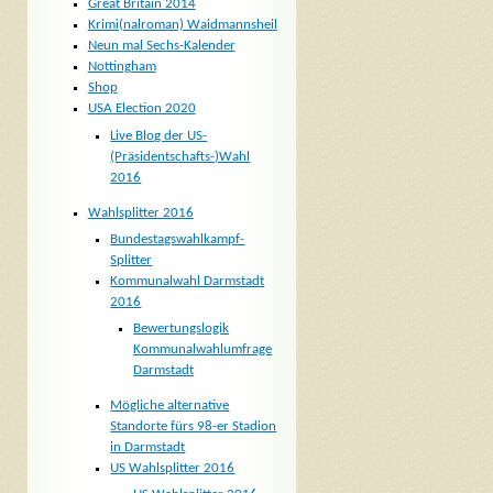
Great Britain 2014
Krimi(nalroman) Waidmannsheil
Neun mal Sechs-Kalender
Nottingham
Shop
USA Election 2020
Live Blog der US-
(Präsidentschafts-)Wahl
2016
Wahlsplitter 2016
Bundestagswahlkampf-
Splitter
Kommunalwahl Darmstadt
2016
Bewertungslogik
Kommunalwahlumfrage
Darmstadt
Mögliche alternative
Standorte fürs 98-er Stadion
in Darmstadt
US Wahlsplitter 2016