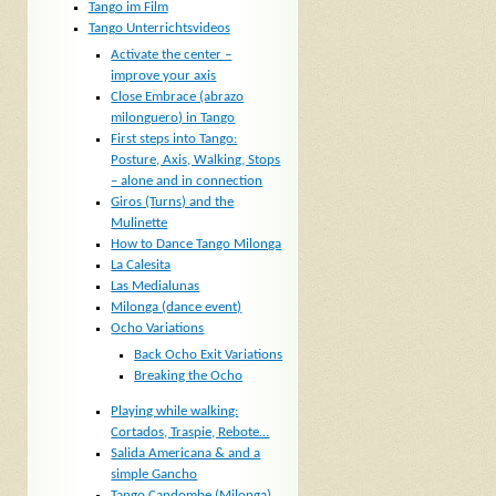
Tango im Film
Tango Unterrichtsvideos
Activate the center –
improve your axis
Close Embrace (abrazo
milonguero) in Tango
First steps into Tango:
Posture, Axis, Walking, Stops
– alone and in connection
Giros (Turns) and the
Mulinette
How to Dance Tango Milonga
La Calesita
Las Medialunas
Milonga (dance event)
Ocho Variations
Back Ocho Exit Variations
Breaking the Ocho
Playing while walking:
Cortados, Traspie, Rebote…
Salida Americana & and a
simple Gancho
Tango Candombe (Milonga)