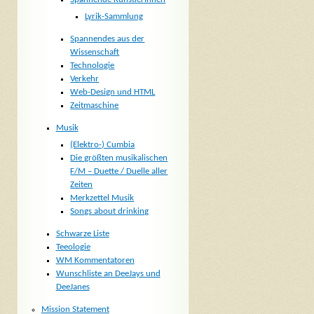
Lyrik-Sammlung
Spannendes aus der
Wissenschaft
Technologie
Verkehr
Web-Design und HTML
Zeitmaschine
Musik
(Elektro-) Cumbia
Die größten musikalischen
F/M – Duette / Duelle aller
Zeiten
Merkzettel Musik
Songs about drinking
Schwarze Liste
Teeologie
WM Kommentatoren
Wunschliste an DeeJays und
DeeJanes
Mission Statement