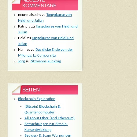
KOMMENTARE
neunmalsechs
zu
Tangokurse von
Heidi und Julian
Patricia
zu
Tangokurse von Heidi und
Julian
Heidi
zu
Tangokurse von Heidi und
Julian
Hannes
zu
Das dicke Ende von der
Milonga: La Cumparsita
Jörg
zu
Zitzmanns Rückzug
SEITEN
Blockchain Exploration
(Bitcoin) Blockchain &
Quantencomputer
All about Ether (and Ethereum)
Betrachtungen zur Bitcoin-
Kursentwicklung
Betrugs- & Scam Warnungen