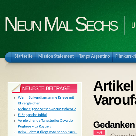
Neun Mal Sechs
U
Startseite
Mission Statement
Tango Argentino
Filmkurzkr
Artikel
NEUESTE BEITRÄGE
Varouf
Wenn Balkendiagramme Kriege mit
KI vergleichen
Meine eigene Verschwörungstheorie
El Enganche Initial
Vergleichende Tanzstudie: Osvaldo
Gedanken 
Pugliese – La Rayuela
Beim Elchtest fliegt Voto schon raus…
MAI