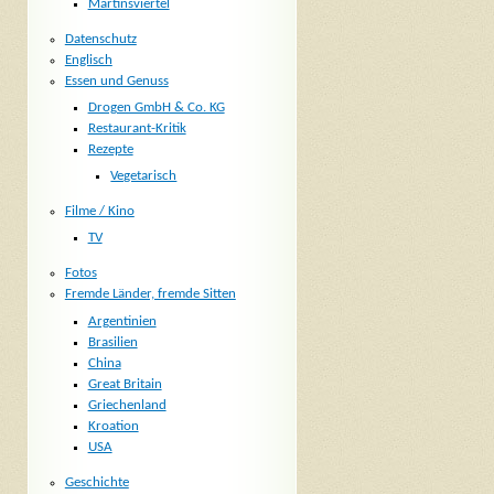
Martinsviertel
Datenschutz
Englisch
Essen und Genuss
Drogen GmbH & Co. KG
Restaurant-Kritik
Rezepte
Vegetarisch
Filme / Kino
TV
Fotos
Fremde Länder, fremde Sitten
Argentinien
Brasilien
China
Great Britain
Griechenland
Kroation
USA
Geschichte