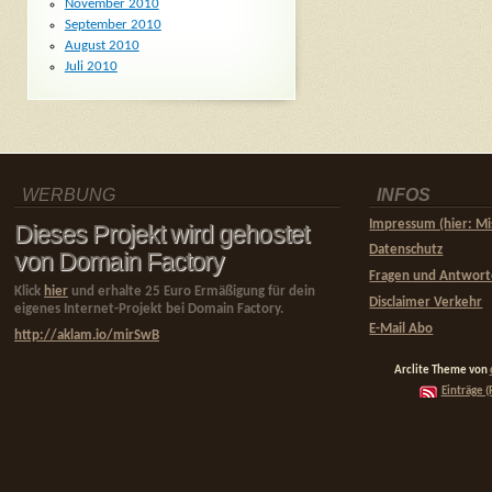
November 2010
September 2010
August 2010
Juli 2010
WERBUNG
INFOS
Impressum (hier: Mi
Dieses Projekt wird gehostet
Datenschutz
von Domain Factory
Fragen und Antwor
Klick
hier
und erhalte 25 Euro Ermäßigung für dein
Disclaimer Verkehr
eigenes Internet-Projekt bei Domain Factory.
E-Mail Abo
http://aklam.io/mirSwB
Arclite Theme von
Einträge (