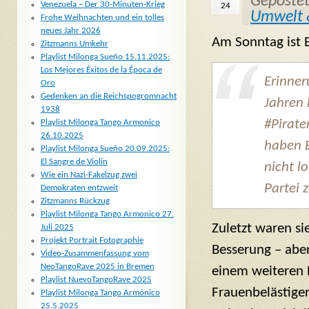
Geposte
Venezuela – Der 30-Minuten-Krieg
24
Umwelt 
Frohe Weihnachten und ein tolles
neues Jahr 2026
Am Sonntag ist 
Zitzmanns Umkehr
Playlist Milonga Sueño 15.11.2025:
Los Mejores Éxitos de la Época de
Erinner
Oro
Gedenken an die Reichspogromnacht
Jahren 
1938
#Pirate
Playlist Milonga Tango Armonico
26.10.2025
haben 
Playlist Milonga Sueño 20.09.2025:
El Sangre de Violin
nicht l
Wie ein Nazi-Fakelzug zwei
Partei z
Demokraten entzweit
Zitzmanns Rückzug
Playlist Milonga Tango Armonico 27.
Zuletzt waren s
Juli 2025
Projekt Portrait Fotographie
Besserung – abe
Video-Zusammenfassung vom
NeoTangoRave 2025 in Bremen
einem weiteren
Playlist NuevoTangoRave 2025
Frauenbelästiger
Playlist Milonga Tango Armónico
25.5.2025