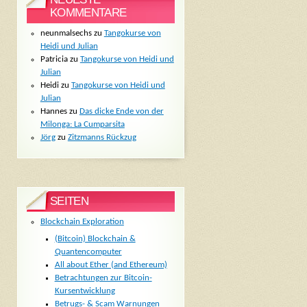
KOMMENTARE
neunmalsechs
zu
Tangokurse von
Heidi und Julian
Patricia
zu
Tangokurse von Heidi und
Julian
Heidi
zu
Tangokurse von Heidi und
Julian
Hannes
zu
Das dicke Ende von der
Milonga: La Cumparsita
Jörg
zu
Zitzmanns Rückzug
SEITEN
Blockchain Exploration
(Bitcoin) Blockchain &
Quantencomputer
All about Ether (and Ethereum)
Betrachtungen zur Bitcoin-
Kursentwicklung
Betrugs- & Scam Warnungen