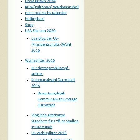
Great Britain 2014
Krimi(nalroman) Waidmannsheil
Neun mal Sechs-Kalender
Nottingham
Shop
USA Election 2020
Live Blog der US-
(Präsidentschafts-)Wahl
2016
Wahlsplitter 2016
Bundestagswahlkampf-
Splitter
Kommunalwahl Darmstadt
2016
Bewertungslogik
Kommunalwahlumfrage
Darmstadt
Mögliche alternative
Standorte fürs 98-er Stadion
in Darmstadt
US Wahlsplitter 2016