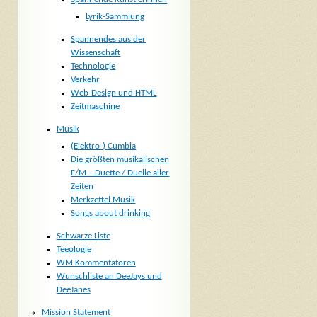
Lyrik-Sammlung
Spannendes aus der
Wissenschaft
Technologie
Verkehr
Web-Design und HTML
Zeitmaschine
Musik
(Elektro-) Cumbia
Die größten musikalischen
F/M – Duette / Duelle aller
Zeiten
Merkzettel Musik
Songs about drinking
Schwarze Liste
Teeologie
WM Kommentatoren
Wunschliste an DeeJays und
DeeJanes
Mission Statement