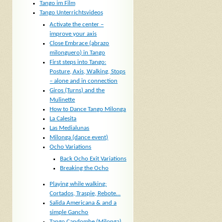
Tango im Film
Tango Unterrichtsvideos
Activate the center –
improve your axis
Close Embrace (abrazo
milonguero) in Tango
First steps into Tango:
Posture, Axis, Walking, Stops
– alone and in connection
Giros (Turns) and the
Mulinette
How to Dance Tango Milonga
La Calesita
Las Medialunas
Milonga (dance event)
Ocho Variations
Back Ocho Exit Variations
Breaking the Ocho
Playing while walking:
Cortados, Traspie, Rebote…
Salida Americana & and a
simple Gancho
Tango Candombe (Milonga)