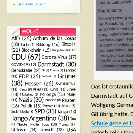
Quo vadis Tango?
WOLKE
AfD
(26)
Arthuro de las Cosas
Bitcoin
(18)
Bildung
(16)
Berlin
(9)
(21)
Blockchain
(15)
Bürgerhaushalt
(7)
CDU
(67)
Corona Virus
(17)
Darmstadt
(30)
COVID-19
(12)
Demokratie
(14)
Fahrrad
EU
(7)
Europa
(7)
Grüne
FDP
(26)
(11)
Fußball
(7)
(38)
Hessen
(26)
Journalismus
Das ist erstaunli
(11)
Krieg
(11)
Kunst
(11)
Linke
Klima
(9)
Milonga
(15)
(14)
Musik
Marketing
(8)
Darmstadt auf G8
Nazis
(30)
Piraten
(11)
Parteien
(8)
Wolfgang Germann
Politik
(15)
(16)
Presse
(11)
Schule
(8)
SPD
(31)
Tango
(13)
Social Media
(8)
G8 übrig hatte.
Tango Argentino
(38)
Tanz
Schule gehe es i
Trump
(9)
(8)
Theater Moller Haus
(10)
USA
Umwelt
(13)
Uffbasse
(14)
jedoch sein Ohr