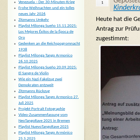
Geposte
Venezuela – Der 30-Minuten-Krieg
1
Kinderk
Frohe Weihnachten und ein tolles
neues Jahr 2026
Heute hat die Ge
Zitzmanns Umkehr
Playlist Milonga Sueño 15.11.2025:
Antrag zur Prüf
Los Mejores Éxitos de la Época de
zugestimmt:
Oro
Gedenken an die Reichspogromnacht
1938
Playlist Milonga Tango Armonico
26.10.2025
Playlist Milonga Sueño 20.09.2025:
El Sangre de Violin
Wie ein Nazi-Fakelzug zwei
Demokraten entzweit
Zitzmanns Rückzug
Playlist Milonga Tango Armonico 27.
Juli 2025
Projekt Portrait Fotographie
Video-Zusammenfassung vom
NeoTangoRave 2025 in Bremen
Playlist NuevoTangoRave 2025
Playlist Milonga Tango Armónico
25.5.2025