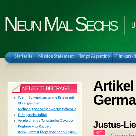
Neun Mal Sechs
U
Startseite
Mission Statement
Tango Argentino
Filmkurzkr
Artike
NEUESTE BEITRÄGE
Germa
Wenn Balkendiagramme Kriege mit
KI vergleichen
Meine eigene Verschwörungstheorie
El Enganche Initial
Vergleichende Tanzstudie: Osvaldo
Justus-Lie
Pugliese – La Rayuela
Beim Elchtest fliegt Voto schon raus…
OKT.