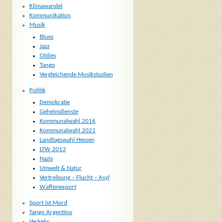
Klimawandel
Kommunikation
Musik
Blues
Jazz
Oldies
Tango
Vergleichende Musikstudien
Politik
Demokratie
Geheimdienste
Kommunalwahl 2016
Kommunalwahl 2021
Landtagswahl Hessen
LTW 2013
Nazis
Umwelt & Natur
Vertreibung – Flucht – Asyl
Waffenexport
Sport ist Mord
Tango Argentino
Verkehr