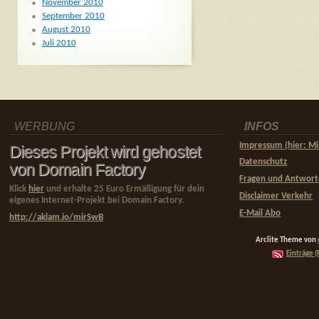
November 2010
September 2010
August 2010
Juli 2010
WERBUNG
INFOS
Impressum (hier: Mi
Dieses Projekt wird gehostet
Datenschutz
von Domain Factory
Fragen und Antwor
Klick
hier
und erhalte 25 Euro Ermäßigung für dein
Disclaimer Verkehr
eigenes Internet-Projekt bei Domain Factory.
E-Mail Abo
http://aklam.io/mirSwB
Arclite Theme von
Einträge (