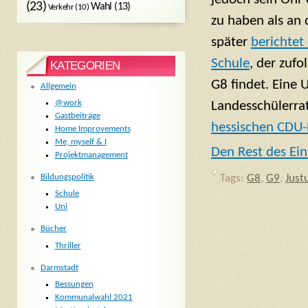
(23)
Wahl
(13)
Verkehr
(10)
zu haben als an
später
berichtet
Schule
, der zufo
KATEGORIEN
G8 findet. Eine 
Allgemein
@work
Landesschülerra
Gastbeiträge
hessischen CDU-
Home Improvements
Me, myself & I
Den Rest des Ein
Projektmanagement
Bildungspolitik
Tags:
G8
,
G9
,
Just
Schule
Uni
Bücher
Thriller
Darmstadt
Bessungen
Kommunalwahl 2021