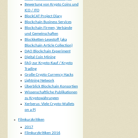
Bewertung von Krypto Coins und
ICO / ITO
BlockCAT Project Diary
Blockchain Business Services
Blockchain Firmen, Verbände
und Gemeinschaften
Blockketten-Lesestoff (aka
Blockchain Article Collection)
DAO Blockchain Experiment
Digital Coin Mining
FAQ zur Krypto-Kauf / Krypto
Trading
Große Crypto Currency Hacks
Lightning Network
Überblick Blockchain Konsortien
Wissenschaftliche Publikationen
zu Kryptowährungen
Xerberus: Viele Crypto-Wallets
on a Pi
Filmkurzkritiken
2017
Filmkurzkritiken 2016