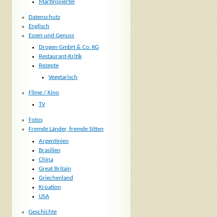
Martinsviertel
Datenschutz
Englisch
Essen und Genuss
Drogen GmbH & Co. KG
Restaurant-Kritik
Rezepte
Vegetarisch
Filme / Kino
TV
Fotos
Fremde Länder, fremde Sitten
Argentinien
Brasilien
China
Great Britain
Griechenland
Kroation
USA
Geschichte