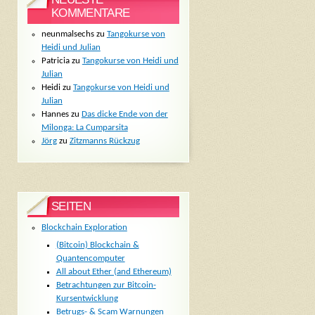
KOMMENTARE
neunmalsechs
zu
Tangokurse von
Heidi und Julian
Patricia
zu
Tangokurse von Heidi und
Julian
Heidi
zu
Tangokurse von Heidi und
Julian
Hannes
zu
Das dicke Ende von der
Milonga: La Cumparsita
Jörg
zu
Zitzmanns Rückzug
SEITEN
Blockchain Exploration
(Bitcoin) Blockchain &
Quantencomputer
All about Ether (and Ethereum)
Betrachtungen zur Bitcoin-
Kursentwicklung
Betrugs- & Scam Warnungen