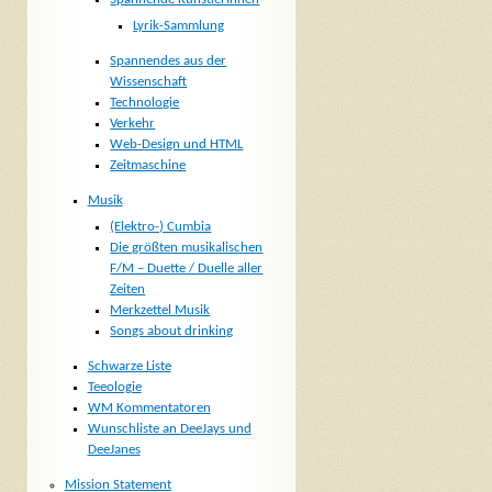
Lyrik-Sammlung
Spannendes aus der
Wissenschaft
Technologie
Verkehr
Web-Design und HTML
Zeitmaschine
Musik
(Elektro-) Cumbia
Die größten musikalischen
F/M – Duette / Duelle aller
Zeiten
Merkzettel Musik
Songs about drinking
Schwarze Liste
Teeologie
WM Kommentatoren
Wunschliste an DeeJays und
DeeJanes
Mission Statement