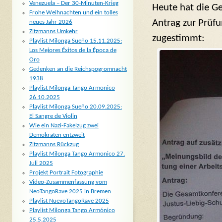
Venezuela – Der 30-Minuten-Krieg
Heute hat die Ge
Frohe Weihnachten und ein tolles
Antrag zur Prüf
neues Jahr 2026
Zitzmanns Umkehr
zugestimmt:
Playlist Milonga Sueño 15.11.2025:
Los Mejores Éxitos de la Época de
Oro
Gedenken an die Reichspogromnacht
1938
Playlist Milonga Tango Armonico
26.10.2025
Playlist Milonga Sueño 20.09.2025:
El Sangre de Violin
Wie ein Nazi-Fakelzug zwei
Demokraten entzweit
Zitzmanns Rückzug
Playlist Milonga Tango Armonico 27.
Juli 2025
Projekt Portrait Fotographie
Video-Zusammenfassung vom
NeoTangoRave 2025 in Bremen
Playlist NuevoTangoRave 2025
Playlist Milonga Tango Armónico
25.5.2025