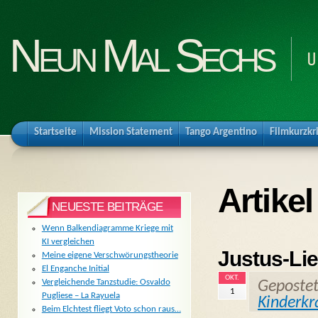
Neun Mal Sechs
U
Startseite
Mission Statement
Tango Argentino
Filmkurzkr
Artikel
NEUESTE BEITRÄGE
Wenn Balkendiagramme Kriege mit
KI vergleichen
Justus-Lie
Meine eigene Verschwörungstheorie
El Enganche Initial
OKT.
Vergleichende Tanzstudie: Osvaldo
Geposte
1
Pugliese – La Rayuela
Kinderk
Beim Elchtest fliegt Voto schon raus…