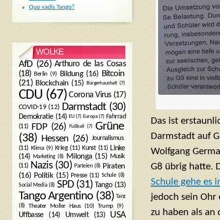
Quo vadis Tango?
WOLKE
AfD
(26)
Arthuro de las Cosas
Bitcoin
(18)
Bildung
(16)
Berlin
(9)
(21)
Blockchain
(15)
Bürgerhaushalt
(7)
CDU
(67)
Corona Virus
(17)
Darmstadt
(30)
COVID-19
(12)
Demokratie
(14)
Fahrrad
EU
(7)
Europa
(7)
Das ist erstaunli
Grüne
FDP
(26)
(11)
Fußball
(7)
Darmstadt auf G8
(38)
Hessen
(26)
Journalismus
(11)
Krieg
(11)
Kunst
(11)
Linke
Klima
(9)
Wolfgang Germann
Milonga
(15)
(14)
Musik
Marketing
(8)
Nazis
(30)
G8 übrig hatte.
Piraten
(11)
Parteien
(8)
Politik
(15)
(16)
Presse
(11)
Schule
(8)
Schule gehe es i
SPD
(31)
Tango
(13)
Social Media
(8)
Tango Argentino
(38)
jedoch sein Ohr
Tanz
Trump
(9)
(8)
Theater Moller Haus
(10)
zu haben als an
USA
Umwelt
(13)
Uffbasse
(14)