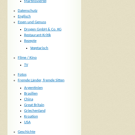
Martinsviertel
Datenschutz
Englisch
Essen und Genuss
Drogen GmbH & Co. KG
Restaurant-Kritik
Rezepte
Vegetarisch
Filme / Kino
TV
Fotos
Fremde Länder, fremde Sitten
Argentinien
Brasilien
China
Great Britain
Griechenland
Kroation
USA
Geschichte