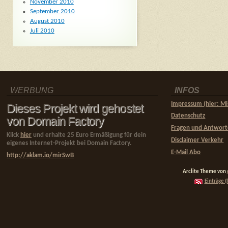
November 2010
September 2010
August 2010
Juli 2010
WERBUNG
INFOS
Impressum (hier: Mi
Dieses Projekt wird gehostet
Datenschutz
von Domain Factory
Fragen und Antwor
Klick
hier
und erhalte 25 Euro Ermäßigung für dein
Disclaimer Verkehr
eigenes Internet-Projekt bei Domain Factory.
E-Mail Abo
http://aklam.io/mirSwB
Arclite Theme von
Einträge (