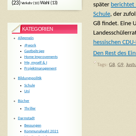
(23)
Wahl
(13)
Verkehr
(10)
später
berichtet
Schule
, der zufo
G8 findet. Eine 
KATEGORIEN
Landesschülerra
Allgemein
hessischen CDU-
@work
Gastbeiträge
Den Rest des Ein
Home Improvements
Me, myself & I
Tags:
G8
,
G9
,
Just
Projektmanagement
Bildungspolitik
Schule
Uni
Bücher
Thriller
Darmstadt
Bessungen
Kommunalwahl 2021