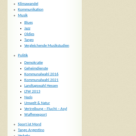
Klimawandel
Kommunikation
Musik
Blues
Jazz
Oldies
Tango
Vergleichende Musikstudien
Politik
Demokratie
Geheimdienste
Kommunalwahl 2016
Kommunalwahl 2021
Landtagswahl Hessen
LTW 2013
Nazis
Umwelt & Natur
Vertreibung – Flucht – Asyl
Waffenexport
Sport ist Mord
Tango Argentino
Verkehr