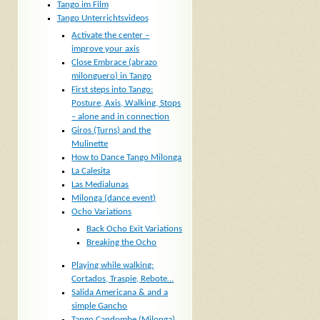
Tango im Film
Tango Unterrichtsvideos
Activate the center –
improve your axis
Close Embrace (abrazo
milonguero) in Tango
First steps into Tango:
Posture, Axis, Walking, Stops
– alone and in connection
Giros (Turns) and the
Mulinette
How to Dance Tango Milonga
La Calesita
Las Medialunas
Milonga (dance event)
Ocho Variations
Back Ocho Exit Variations
Breaking the Ocho
Playing while walking:
Cortados, Traspie, Rebote…
Salida Americana & and a
simple Gancho
Tango Candombe (Milonga)