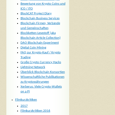
Bewertung von Krypto Coins und
ICO / ITO
BlockCAT Project Diary
Blockchain Business Services
Blockchain Firmen, Verbände
und Gemeinschaften
Blockketten-Lesestoff (aka
Blockchain Article Collection)
DAO Blockchain Experiment
Digital Coin Mining
FAQ zur Krypto-Kauf / Krypto
Trading
Große Crypto Currency Hacks
Lightning Network
Überblick Blockchain Konsortien
Wissenschaftliche Publikationen
zu Kryptowährungen
Xerberus: Viele Crypto-Wallets
on a Pi
Filmkurzkritiken
2017
Filmkurzkritiken 2016