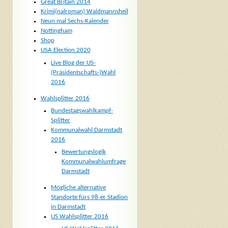
Great Britain 2014
Krimi(nalroman) Waidmannsheil
Neun mal Sechs-Kalender
Nottingham
Shop
USA Election 2020
Live Blog der US-
(Präsidentschafts-)Wahl
2016
Wahlsplitter 2016
Bundestagswahlkampf-
Splitter
Kommunalwahl Darmstadt
2016
Bewertungslogik
Kommunalwahlumfrage
Darmstadt
Mögliche alternative
Standorte fürs 98-er Stadion
in Darmstadt
US Wahlsplitter 2016