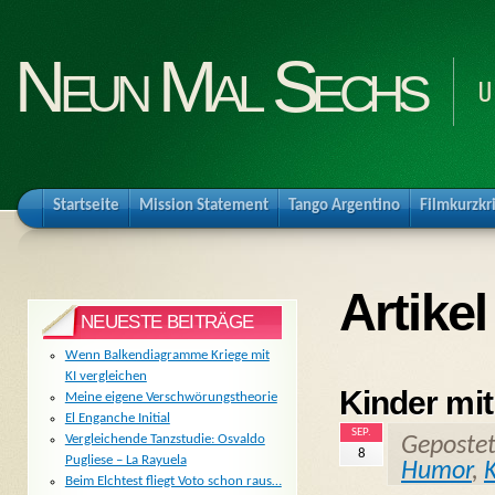
Neun Mal Sechs
U
Startseite
Mission Statement
Tango Argentino
Filmkurzkr
Artikel
NEUESTE BEITRÄGE
Wenn Balkendiagramme Kriege mit
KI vergleichen
Kinder mit
Meine eigene Verschwörungstheorie
El Enganche Initial
SEP.
Vergleichende Tanzstudie: Osvaldo
Geposte
8
Pugliese – La Rayuela
Humor
,
Beim Elchtest fliegt Voto schon raus…