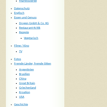
Martinsviertel
Datenschutz
Englisch
Essen und Genuss
Drogen GmbH & Co. KG
Restaurant-Kritik
Rezepte
Vegetarisch
Filme / Kino
TV
Fotos
Fremde Länder, fremde Sitten
Argentinien
Brasilien
China
Great Britain
Griechenland
Kroation
USA
Geschichte