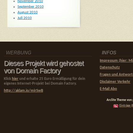
November 2010
September 2010
August 2010
Juli 2010
WERBUNG
INFOS
Impressum (hier: Mi
Dieses Projekt wird gehostet
Datenschutz
von Domain Factory
Fragen und Antwor
Klick
hier
und erhalte 25 Euro Ermäßigung für dein
Disclaimer Verkehr
eigenes Internet-Projekt bei Domain Factory.
E-Mail Abo
http://aklam.io/mirSwB
Arclite Theme von
Einträge (