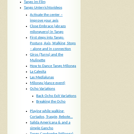
Tango im Film
Tango Unterrichtsvideos
Activate the center –
improve your axis
Close Embrace (abrazo
milonguero) in Tango
First steps into Tango:
Posture, Axis, Walking, Stops
– alone and in connection
Giros (Turns) and the
Mulinette
How to Dance Tango Milonga
La Calesita
Las Medialunas
Milonga (dance event)
Ocho Variations
Back Ocho Exit Variations
Breaking the Ocho
Playing while walking:
Cortados, Traspie, Rebote…
Salida Americana & and a
simple Gancho
Tango Candombe (Milonga)