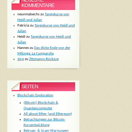
KOMMENTARE
neunmalsechs
zu
Tangokurse von
Heidi und Julian
Patricia
zu
Tangokurse von Heidi und
Julian
Heidi
zu
Tangokurse von Heidi und
Julian
Hannes
zu
Das dicke Ende von der
Milonga: La Cumparsita
Jörg
zu
Zitzmanns Rückzug
SEITEN
Blockchain Exploration
(Bitcoin) Blockchain &
Quantencomputer
All about Ether (and Ethereum)
Betrachtungen zur Bitcoin-
Kursentwicklung
Betrugs- & Scam Warnungen