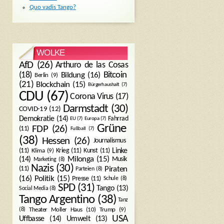
Quo vadis Tango?
WOLKE
AfD
(26)
Arthuro de las Cosas
Bitcoin
(18)
Bildung
(16)
Berlin
(9)
(21)
Blockchain
(15)
Bürgerhaushalt
(7)
CDU
(67)
Corona Virus
(17)
Darmstadt
(30)
COVID-19
(12)
Demokratie
(14)
Fahrrad
EU
(7)
Europa
(7)
Grüne
FDP
(26)
(11)
Fußball
(7)
(38)
Hessen
(26)
Journalismus
(11)
Krieg
(11)
Kunst
(11)
Linke
Klima
(9)
Milonga
(15)
(14)
Musik
Marketing
(8)
Nazis
(30)
Piraten
(11)
Parteien
(8)
Politik
(15)
(16)
Presse
(11)
Schule
(8)
SPD
(31)
Tango
(13)
Social Media
(8)
Tango Argentino
(38)
Tanz
Trump
(9)
(8)
Theater Moller Haus
(10)
USA
Umwelt
(13)
Uffbasse
(14)