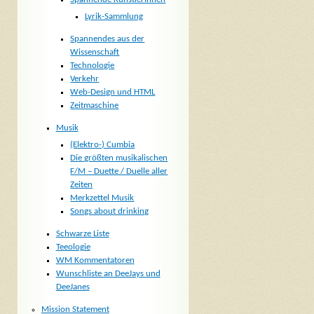
Lyrik-Sammlung
Spannendes aus der
Wissenschaft
Technologie
Verkehr
Web-Design und HTML
Zeitmaschine
Musik
(Elektro-) Cumbia
Die größten musikalischen
F/M – Duette / Duelle aller
Zeiten
Merkzettel Musik
Songs about drinking
Schwarze Liste
Teeologie
WM Kommentatoren
Wunschliste an DeeJays und
DeeJanes
Mission Statement