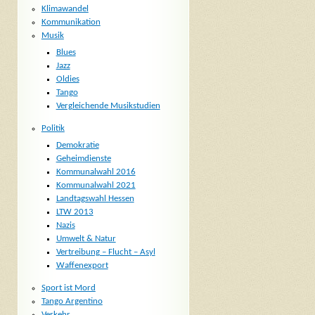
Klimawandel
Kommunikation
Musik
Blues
Jazz
Oldies
Tango
Vergleichende Musikstudien
Politik
Demokratie
Geheimdienste
Kommunalwahl 2016
Kommunalwahl 2021
Landtagswahl Hessen
LTW 2013
Nazis
Umwelt & Natur
Vertreibung – Flucht – Asyl
Waffenexport
Sport ist Mord
Tango Argentino
Verkehr