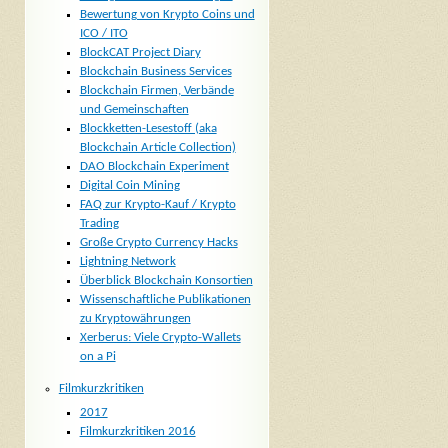
Bewertung von Krypto Coins und
ICO / ITO
BlockCAT Project Diary
Blockchain Business Services
Blockchain Firmen, Verbände
und Gemeinschaften
Blockketten-Lesestoff (aka
Blockchain Article Collection)
DAO Blockchain Experiment
Digital Coin Mining
FAQ zur Krypto-Kauf / Krypto
Trading
Große Crypto Currency Hacks
Lightning Network
Überblick Blockchain Konsortien
Wissenschaftliche Publikationen
zu Kryptowährungen
Xerberus: Viele Crypto-Wallets
on a Pi
Filmkurzkritiken
2017
Filmkurzkritiken 2016