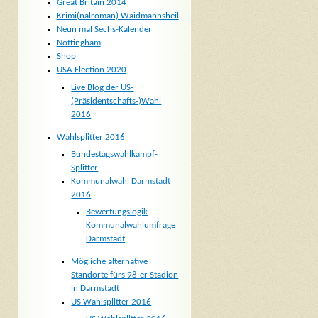
Great Britain 2014
Krimi(nalroman) Waidmannsheil
Neun mal Sechs-Kalender
Nottingham
Shop
USA Election 2020
Live Blog der US-
(Präsidentschafts-)Wahl
2016
Wahlsplitter 2016
Bundestagswahlkampf-
Splitter
Kommunalwahl Darmstadt
2016
Bewertungslogik
Kommunalwahlumfrage
Darmstadt
Mögliche alternative
Standorte fürs 98-er Stadion
in Darmstadt
US Wahlsplitter 2016