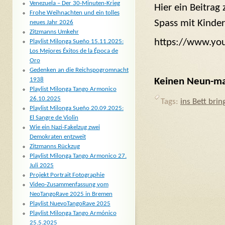
Venezuela – Der 30-Minuten-Krieg
Hier ein Beitra
Frohe Weihnachten und ein tolles
Spass mit Kinder
neues Jahr 2026
Zitzmanns Umkehr
https://www.yo
Playlist Milonga Sueño 15.11.2025:
Los Mejores Éxitos de la Época de
Oro
Gedenken an die Reichspogromnacht
Keinen Neun-mal
1938
Playlist Milonga Tango Armonico
26.10.2025
Tags:
ins Bett brin
Playlist Milonga Sueño 20.09.2025:
El Sangre de Violin
Wie ein Nazi-Fakelzug zwei
Demokraten entzweit
Zitzmanns Rückzug
Playlist Milonga Tango Armonico 27.
Juli 2025
Projekt Portrait Fotographie
Video-Zusammenfassung vom
NeoTangoRave 2025 in Bremen
Playlist NuevoTangoRave 2025
Playlist Milonga Tango Armónico
25.5.2025