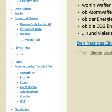
Martinsviertel
wohin Waffen
Datenschutz
ob Atomwaffe
Englisch
Essen und Genuss
ob der Energi
Drogen GmbH & Co. KG
ob die CO2 Em
Restaurant-Kritik
… (und vieles
Rezepte
Vegetarisch
Den Rest des Ein
Filme / Kino
Tags:
Clinton
,
elec
TV
Fotos
Fremde Länder, fremde Sitten
Argentinien
Brasilien
China
Great Britain
Griechenland
Kroation
USA
Geschichte