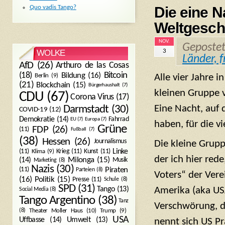
Die eine N
Quo vadis Tango?
Weltgesch
NOV.
Geposte
3
WOLKE
Länder, 
AfD
(26)
Arthuro de las Cosas
Bitcoin
(18)
Bildung
(16)
Alle vier Jahre 
Berlin
(9)
(21)
Blockchain
(15)
Bürgerhaushalt
(7)
kleinen Gruppe 
CDU
(67)
Corona Virus
(17)
Eine Nacht, auf 
Darmstadt
(30)
COVID-19
(12)
Demokratie
(14)
Fahrrad
EU
(7)
Europa
(7)
haben, für die vi
Grüne
FDP
(26)
(11)
Fußball
(7)
(38)
Hessen
(26)
Journalismus
Die kleine Grup
(11)
Krieg
(11)
Kunst
(11)
Linke
Klima
(9)
der ich hier rede
Milonga
(15)
(14)
Musik
Marketing
(8)
Nazis
(30)
Piraten
(11)
Parteien
(8)
Voters“ der Vere
Politik
(15)
(16)
Presse
(11)
Schule
(8)
SPD
(31)
Tango
(13)
Amerika (aka US
Social Media
(8)
Tango Argentino
(38)
Tanz
Verschwörung, di
Trump
(9)
(8)
Theater Moller Haus
(10)
USA
Umwelt
(13)
Uffbasse
(14)
nennt sich US P