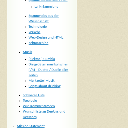
Lyrik-Sammlung
Spannendes aus der
Wissenschaft
Technologie
Verkehr
Web-Design und HTML
Zeitmaschine
Musik
(Elektro-) Cumbia
Die größten musikalischen
F/M – Duette / Duelle aller
Zeiten
Merkzettel Musik
Songs about drinking
Schwarze Liste
Teeologie
WM Kommentatoren
Wunschliste an DeeJays und
DeeJanes
Mission Statement