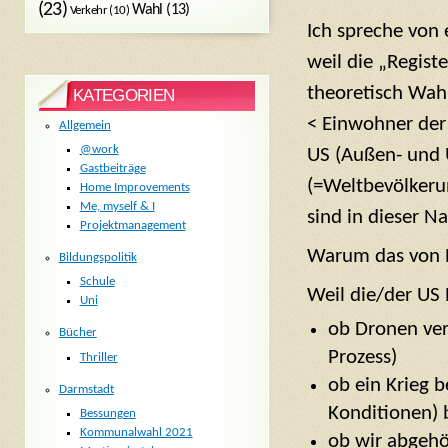
(23)
Wahl
(13)
Verkehr
(10)
Ich spreche von 
weil die „Regist
theoretisch Wah
KATEGORIEN
< Einwohner der
Allgemein
@work
US (Außen- und 
Gastbeiträge
(=Weltbevölkerun
Home Improvements
Me, myself & I
sind in dieser 
Projektmanagement
Warum das von 
Bildungspolitik
Schule
Weil die/der US 
Uni
ob Dronen ver
Bücher
Prozess)
Thriller
ob ein Krieg b
Darmstadt
Konditionen) b
Bessungen
Kommunalwahl 2021
ob wir abgeh