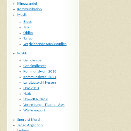
Klimawandel
Kommunikation
Musik
Blues
Jazz
Oldies
Tango
Vergleichende Musikstudien
Politik
Demokratie
Geheimdienste
Kommunalwahl 2016
Kommunalwahl 2021
Landtagswahl Hessen
LTW 2013
Nazis
Umwelt & Natur
Vertreibung – Flucht – Asyl
Waffenexport
Sport ist Mord
Tango Argentino
Verkehr