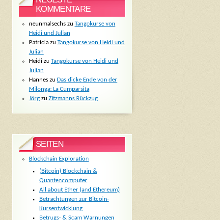
KOMMENTARE
neunmalsechs
zu
Tangokurse von
Heidi und Julian
Patricia
zu
Tangokurse von Heidi und
Julian
Heidi
zu
Tangokurse von Heidi und
Julian
Hannes
zu
Das dicke Ende von der
Milonga: La Cumparsita
Jörg
zu
Zitzmanns Rückzug
SEITEN
Blockchain Exploration
(Bitcoin) Blockchain &
Quantencomputer
All about Ether (and Ethereum)
Betrachtungen zur Bitcoin-
Kursentwicklung
Betrugs- & Scam Warnungen