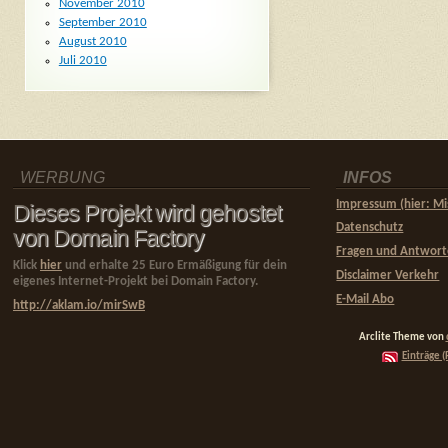
November 2010
September 2010
August 2010
Juli 2010
WERBUNG
INFOS
Impressum (hier: Mi
Dieses Projekt wird gehostet
Datenschutz
von Domain Factory
Fragen und Antwor
Klick
hier
und erhalte 25 Euro Ermäßigung für dein
Disclaimer Verkehr
eigenes Internet-Projekt bei Domain Factory.
E-Mail Abo
http://aklam.io/mirSwB
Arclite Theme von
Einträge (