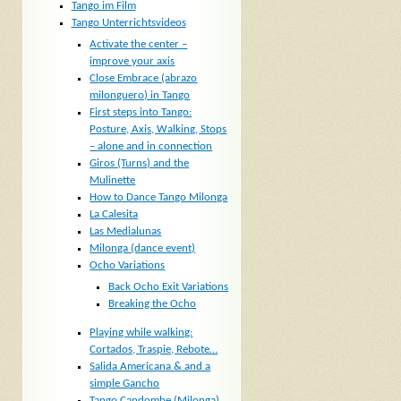
Tango im Film
Tango Unterrichtsvideos
Activate the center –
improve your axis
Close Embrace (abrazo
milonguero) in Tango
First steps into Tango:
Posture, Axis, Walking, Stops
– alone and in connection
Giros (Turns) and the
Mulinette
How to Dance Tango Milonga
La Calesita
Las Medialunas
Milonga (dance event)
Ocho Variations
Back Ocho Exit Variations
Breaking the Ocho
Playing while walking:
Cortados, Traspie, Rebote…
Salida Americana & and a
simple Gancho
Tango Candombe (Milonga)