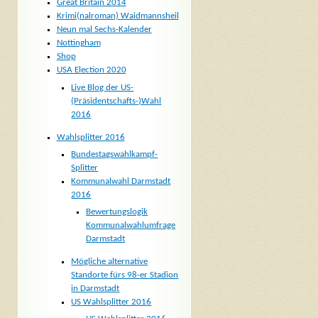
Great Britain 2014
Krimi(nalroman) Waidmannsheil
Neun mal Sechs-Kalender
Nottingham
Shop
USA Election 2020
Live Blog der US-
(Präsidentschafts-)Wahl
2016
Wahlsplitter 2016
Bundestagswahlkampf-
Splitter
Kommunalwahl Darmstadt
2016
Bewertungslogik
Kommunalwahlumfrage
Darmstadt
Mögliche alternative
Standorte fürs 98-er Stadion
in Darmstadt
US Wahlsplitter 2016