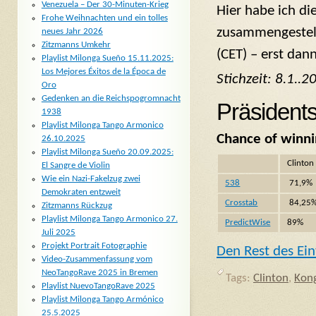
Venezuela – Der 30-Minuten-Krieg
Hier habe ich di
Frohe Weihnachten und ein tolles
zusammengestellt
neues Jahr 2026
Zitzmanns Umkehr
(CET) – erst dan
Playlist Milonga Sueño 15.11.2025:
Los Mejores Éxitos de la Época de
Stichzeit: 8.1..
Oro
Gedenken an die Reichspogromnacht
Präsident
1938
Playlist Milonga Tango Armonico
Chance of winni
26.10.2025
Playlist Milonga Sueño 20.09.2025:
Clinton
El Sangre de Violin
Wie ein Nazi-Fakelzug zwei
538
71,9%
Demokraten entzweit
Crosstab
84,25
Zitzmanns Rückzug
Playlist Milonga Tango Armonico 27.
PredictWise
89%
Juli 2025
Projekt Portrait Fotographie
Den Rest des Ein
Video-Zusammenfassung vom
NeoTangoRave 2025 in Bremen
Tags:
Clinton
,
Kon
Playlist NuevoTangoRave 2025
Playlist Milonga Tango Armónico
25.5.2025