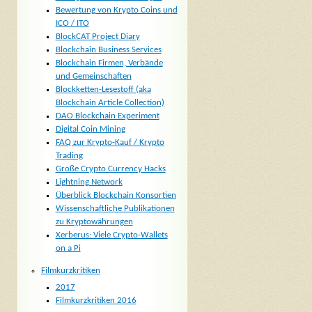
Bewertung von Krypto Coins und
ICO / ITO
BlockCAT Project Diary
Blockchain Business Services
Blockchain Firmen, Verbände
und Gemeinschaften
Blockketten-Lesestoff (aka
Blockchain Article Collection)
DAO Blockchain Experiment
Digital Coin Mining
FAQ zur Krypto-Kauf / Krypto
Trading
Große Crypto Currency Hacks
Lightning Network
Überblick Blockchain Konsortien
Wissenschaftliche Publikationen
zu Kryptowährungen
Xerberus: Viele Crypto-Wallets
on a Pi
Filmkurzkritiken
2017
Filmkurzkritiken 2016