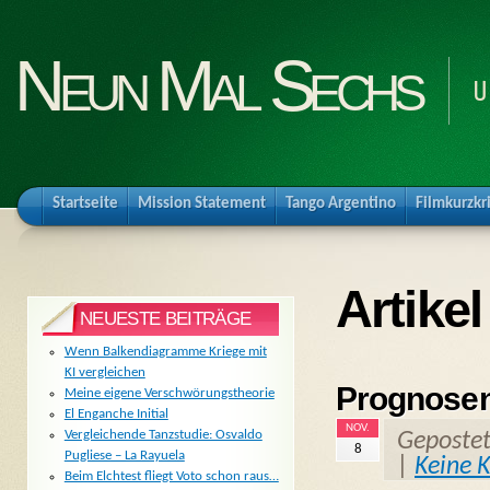
Neun Mal Sechs
U
Startseite
Mission Statement
Tango Argentino
Filmkurzkr
Artike
NEUESTE BEITRÄGE
Wenn Balkendiagramme Kriege mit
KI vergleichen
Prognosen
Meine eigene Verschwörungstheorie
El Enganche Initial
NOV.
Vergleichende Tanzstudie: Osvaldo
Geposte
8
Pugliese – La Rayuela
|
Keine 
Beim Elchtest fliegt Voto schon raus…