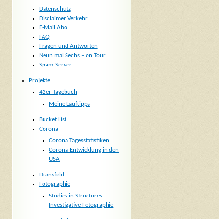
Datenschutz
Disclaimer Verkehr
E-Mail Abo
FAQ
Fragen und Antworten
Neun mal Sechs – on Tour
Spam-Server
Projekte
42er Tagebuch
Meine Lauftipps
Bucket List
Corona
Corona Tagesstatistiken
Corona-Entwicklung in den
USA
Dransfeld
Fotographie
Studies in Structures –
Investigative Fotographie