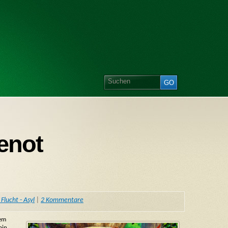
eenot
Flucht - Asyl
|
2 Kommentare
nem
bin