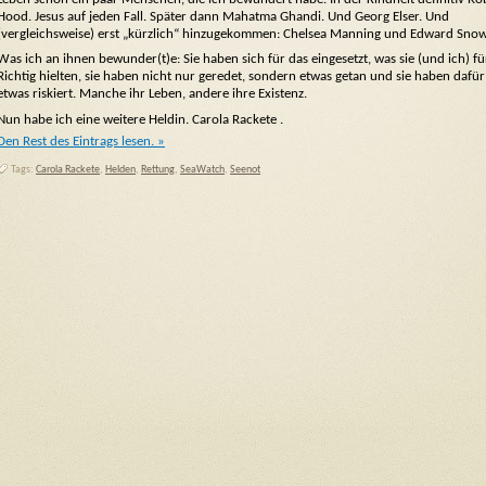
Hood. Jesus auf jeden Fall. Später dann Mahatma Ghandi. Und Georg Elser. Und
(vergleichsweise) erst „kürzlich“ hinzugekommen: Chelsea Manning und Edward Sno
Was ich an ihnen bewunder(t)e: Sie haben sich für das eingesetzt, was sie (und ich) fü
Richtig hielten, sie haben nicht nur geredet, sondern etwas getan und sie haben dafür
etwas riskiert. Manche ihr Leben, andere ihre Existenz.
Nun habe ich eine weitere Heldin. Carola Rackete .
Den Rest des Eintrags lesen. »
Tags:
Carola Rackete
,
Helden
,
Rettung
,
SeaWatch
,
Seenot