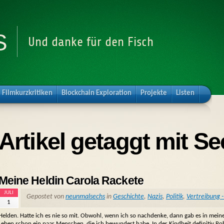
s
Und danke für den Fisch
Filmkurzkritiken
Blockchain Exploration
Projekte
Listen
Artikel getaggt mit S
Meine Heldin Carola Rackete
JULI
Gepostet von
neunmalsechs
in
Geschichte
,
Nazis
,
Politik
,
Vertreibung - 
1
Helden. Hatte ich es nie so mit. Obwohl, wenn ich so nachdenke, dann gab es in mei
Leben schon ein paar Menschen, die ich bewundert habe. In der Kindheit definitiv Ro