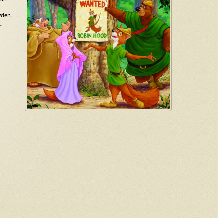
wden.
r