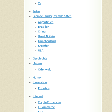
TV
Fotos
Fremde Länder, fremde Sitten
Argentinien
Brasilien
China
Great Britain
Griechenland
Kroation
USA
Geschichte
Hessen
Odenwald
Humor
Innovation
Robotics
Internet
CryptoCurrencies
E-Commerce
KI-AI