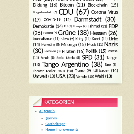
Bitcoin
(21)
Blockchain
(15)
Bildung
(16)
CDU
(67)
Corona Virus
Bürgerhaushalt
(7)
Darmstadt
(30)
(17)
COVID-19
(12)
FDP
Demokratie
(14)
Fahrrad
(11)
EU
(7)
Europa
(7)
Grüne
(38)
(26)
Hessen
(26)
Fußball
(7)
Journalismus
(11)
Krieg
(11)
Kunst
(11)
Linke
Klima
(9)
Nazis
Milonga
(15)
(14)
Musik
(11)
Marketing
(8)
(30)
Politik
(15)
Piraten
(16)
Presse
Parteien
(8)
SPD
(31)
Tango
(11)
Schule
(8)
Social Media
(8)
Tango Argentino
(38)
(13)
Tanz
(8)
Uffbasse
(14)
Trump
(9)
Theater Moller Haus
(10)
USA
(23)
Umwelt
(13)
Wahl
(13)
Verkehr
(10)
KATEGORIEN
Allgemein
@work
Gastbeiträge
Home Improvements