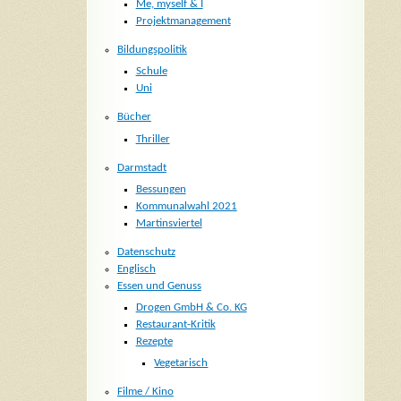
Me, myself & I
Projektmanagement
Bildungspolitik
Schule
Uni
Bücher
Thriller
Darmstadt
Bessungen
Kommunalwahl 2021
Martinsviertel
Datenschutz
Englisch
Essen und Genuss
Drogen GmbH & Co. KG
Restaurant-Kritik
Rezepte
Vegetarisch
Filme / Kino