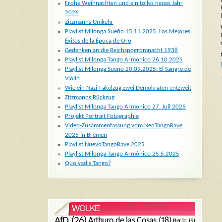
Frohe Weihnachten und ein tolles neues Jahr
2026
Zitzmanns Umkehr
Playlist Milonga Sueño 15.11.2025: Los Mejores
Éxitos de la Época de Oro
Gedenken an die Reichspogromnacht 1938
Playlist Milonga Tango Armonico 26.10.2025
Playlist Milonga Sueño 20.09.2025: El Sangre de
Violin
Wie ein Nazi-Fakelzug zwei Demokraten entzweit
Zitzmanns Rückzug
Playlist Milonga Tango Armonico 27. Juli 2025
Projekt Portrait Fotographie
Video-Zusammenfassung vom NeoTangoRave
2025 in Bremen
Playlist NuevoTangoRave 2025
Playlist Milonga Tango Armónico 25.5.2025
Quo vadis Tango?
WOLKE
AfD
(26)
Arthuro de las Cosas
(18)
Berlin
(9)