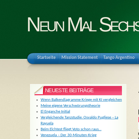
Neun Mal Sech
Startseite
Mission Statement
Tango Argentino
NEUESTE BEITRÄGE
Wenn Balkendiagramme Kriege mit KI vergleichen
Meine eigene Verschwörungstheorie
El Enganche Initial
Vergleichende Tanzstudie: Osvaldo Pugliese – La
Rayuela
Beim Elchtest fliegt Voto schon raus…
Venezuela – Der 30-Minuten-Krieg