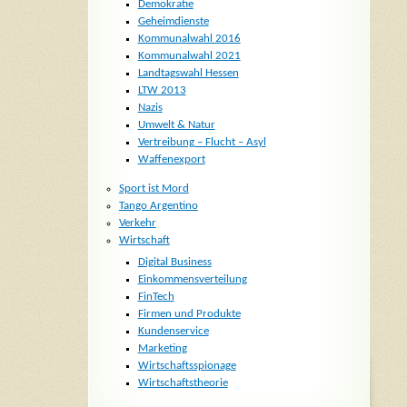
Demokratie
Geheimdienste
Kommunalwahl 2016
Kommunalwahl 2021
Landtagswahl Hessen
LTW 2013
Nazis
Umwelt & Natur
Vertreibung – Flucht – Asyl
Waffenexport
Sport ist Mord
Tango Argentino
Verkehr
Wirtschaft
Digital Business
Einkommensverteilung
FinTech
Firmen und Produkte
Kundenservice
Marketing
Wirtschaftsspionage
Wirtschaftstheorie