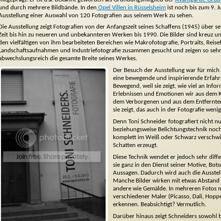
und durch mehrere Bildbände. In den
Opel Villen in Rüsselsheim
ist noch bis zum 9. J
Ausstellung einer Auswahl von 120 Fotografien aus seinem Werk zu sehen.
Die Ausstellung zeigt Fotografien von der Anfangszeit seines Schaffens (1945) über s
Zeit bis hin zu neueren und unbekannteren Werken bis 1990. Die Bilder sind kreuz u
den vielfältigen von ihm bearbeiteten Bereichen wie Makrofotografie, Portraits, Reisef
Landschaftsaufnahmen und Industriefotografie zusammen gesucht und zeigen so seh
abwechslungsreich die gesamte Breite seines Werkes.
Der Besuch der Ausstellung war für mich 
eine bewegende und inspirierende Erfahr
Bewegend, weil sie zeigt, wie viel an Info
Erlebnissen und Emotionen wir aus dem K
dem Verborgenen und aus dem Entfernten 
sie zeigt, das auch in der Fotografie wenig
Denn Toni Schneider fotografiert nicht 
beziehungsweise Belichtungstechnik noch e
komplett im Weiß oder Schwarz verschwin
Schatten erzeugt.
Diese Technik wendet er jedoch sehr differ
sie ganz in den Dienst seiner Motive, Bot
Aussagen. Dadurch wird auch die Ausstell
Manche Bilder wirken mit etwas Abstand
andere wie Gemälde. In mehreren Fotos me
verschiedener Maler (Picasso, Dali, Hopp
erkennen. Beabsichtigt? Vermutlich.
Darüber hinaus zeigt Schneiders sowohl 