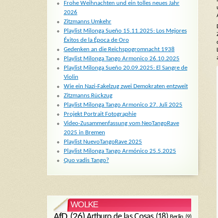
Frohe Weihnachten und ein tolles neues Jahr
2026
Zitzmanns Umkehr
Playlist Milonga Sueño 15.11.2025: Los Mejores
Éxitos de la Época de Oro
Gedenken an die Reichspogromnacht 1938
Playlist Milonga Tango Armonico 26.10.2025
Playlist Milonga Sueño 20.09.2025: El Sangre de
Violin
Wie ein Nazi-Fakelzug zwei Demokraten entzweit
Zitzmanns Rückzug
Playlist Milonga Tango Armonico 27. Juli 2025
Projekt Portrait Fotographie
Video-Zusammenfassung vom NeoTangoRave
2025 in Bremen
Playlist NuevoTangoRave 2025
Playlist Milonga Tango Armónico 25.5.2025
Quo vadis Tango?
WOLKE
AfD
(26)
Arthuro de las Cosas
(18)
Berlin
(9)