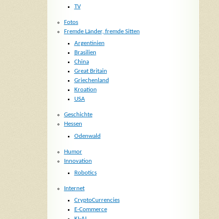
TV
Fotos
Fremde Länder, fremde Sitten
Argentinien
Brasilien
China
Great Britain
Griechenland
Kroation
USA
Geschichte
Hessen
Odenwald
Humor
Innovation
Robotics
Internet
CryptoCurrencies
E-Commerce
KI-AI