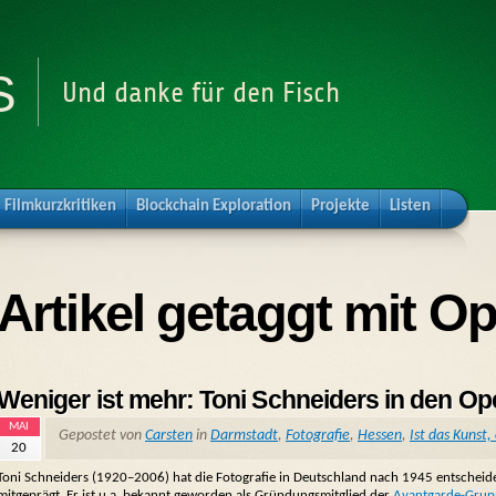
s
Und danke für den Fisch
Filmkurzkritiken
Blockchain Exploration
Projekte
Listen
Artikel getaggt mit Op
Weniger ist mehr: Toni Schneiders in den Ope
MAI
Gepostet von
Carsten
in
Darmstadt
,
Fotografie
,
Hessen
,
Ist das Kunst
20
Toni Schneiders (1920–2006) hat die Fotografie in Deutschland nach 1945 entschei
mitgeprägt. Er ist u.a. bekannt geworden als Gründungsmitglied der
Avantgarde-Grup