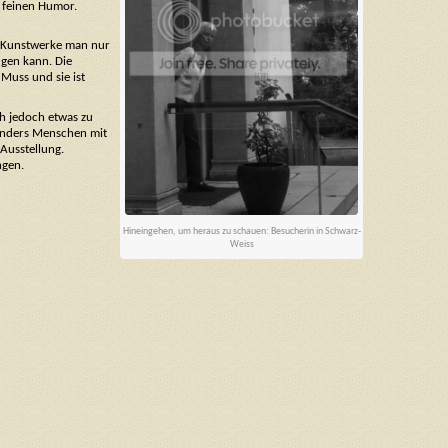
r feinen Humor.
e Kunstwerke man nur
ugen kann. Die
 Muss und sie ist
ch jedoch etwas zu
sonders Menschen mit
 Ausstellung.
ngen.
Hineingehen, um heraus zu schauen: Besucherin in Schwarz-
Weiss