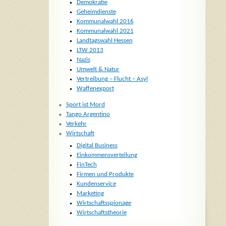
Demokratie
Geheimdienste
Kommunalwahl 2016
Kommunalwahl 2021
Landtagswahl Hessen
LTW 2013
Nazis
Umwelt & Natur
Vertreibung – Flucht – Asyl
Waffenexport
Sport ist Mord
Tango Argentino
Verkehr
Wirtschaft
Digital Business
Einkommensverteilung
FinTech
Firmen und Produkte
Kundenservice
Marketing
Wirtschaftsspionage
Wirtschaftstheorie