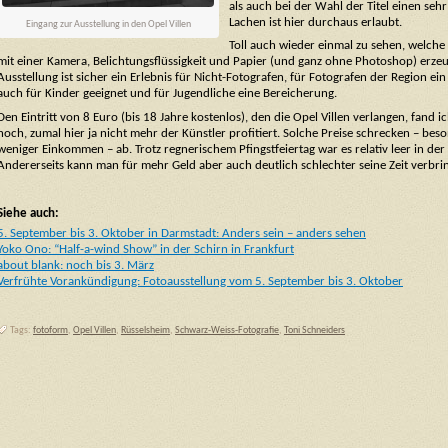
als auch bei der Wahl der Titel einen seh
Lachen ist hier durchaus erlaubt.
Eingang zur Ausstellung in den Opel Villen
Toll auch wieder einmal zu sehen, welch
mit einer Kamera, Belichtungsflüssigkeit und Papier (und ganz ohne Photoshop) erze
Ausstellung ist sicher ein Erlebnis für Nicht-Fotografen, für Fotografen der Region ein
auch für Kinder geeignet und für Jugendliche eine Bereicherung.
Den Eintritt von 8 Euro (bis 18 Jahre kostenlos), den die Opel Villen verlangen, fand i
hoch, zumal hier ja nicht mehr der Künstler profitiert. Solche Preise schrecken – be
weniger Einkommen – ab. Trotz regnerischem Pfingstfeiertag war es relativ leer in der
Andererseits kann man für mehr Geld aber auch deutlich schlechter seine Zeit verbri
Siehe auch:
5. September bis 3. Oktober in Darmstadt: Anders sein – anders sehen
Yoko Ono: “Half-a-wind Show” in der Schirn in Frankfurt
about blank: noch bis 3. März
Verfrühte Vorankündigung: Fotoausstellung vom 5. September bis 3. Oktober
Tags:
fotoform
,
Opel Villen
,
Rüsselsheim
,
Schwarz-Weiss-Fotografie
,
Toni Schneiders