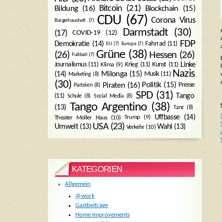
Bitcoin
(21)
Blockchain
(15)
Bildung
(16)
CDU
(67)
Corona Virus
Bürgerhaushalt
(7)
Darmstadt
(30)
(17)
COVID-19
(12)
FDP
Demokratie
(14)
Fahrrad
(11)
EU
(7)
Europa
(7)
Grüne
(38)
(26)
Hessen
(26)
Fußball
(7)
Journalismus
(11)
Krieg
(11)
Kunst
(11)
Linke
Klima
(9)
Nazis
Milonga
(15)
(14)
Musik
(11)
Marketing
(8)
(30)
Politik
(15)
Piraten
(16)
Presse
Parteien
(8)
SPD
(31)
Tango
(11)
Schule
(8)
Social Media
(8)
Tango Argentino
(38)
(13)
Tanz
(8)
Uffbasse
(14)
Trump
(9)
Theater Moller Haus
(10)
USA
(23)
Umwelt
(13)
Wahl
(13)
Verkehr
(10)
KATEGORIEN
Allgemein
@work
Gastbeiträge
Home Improvements