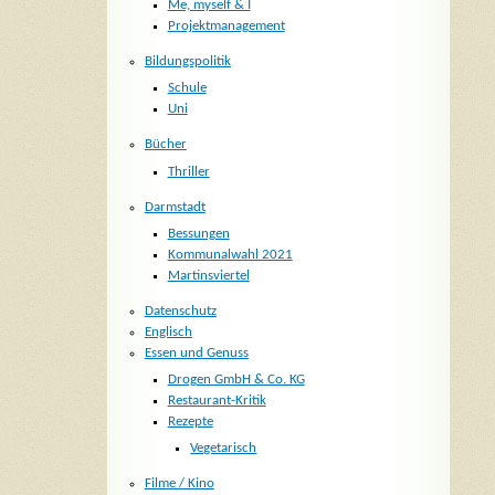
Me, myself & I
Projektmanagement
Bildungspolitik
Schule
Uni
Bücher
Thriller
Darmstadt
Bessungen
Kommunalwahl 2021
Martinsviertel
Datenschutz
Englisch
Essen und Genuss
Drogen GmbH & Co. KG
Restaurant-Kritik
Rezepte
Vegetarisch
Filme / Kino