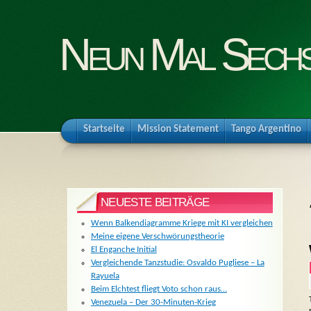
Neun Mal Sech
Startseite
Mission Statement
Tango Argentino
NEUESTE BEITRÄGE
Wenn Balkendiagramme Kriege mit KI vergleichen
Meine eigene Verschwörungstheorie
El Enganche Initial
Vergleichende Tanzstudie: Osvaldo Pugliese – La
Rayuela
Beim Elchtest fliegt Voto schon raus…
Venezuela – Der 30-Minuten-Krieg