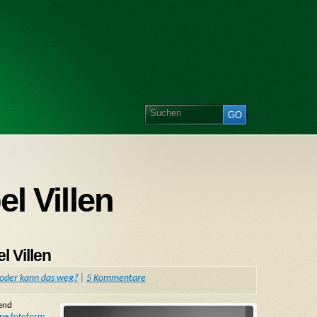
el Villen
l Villen
, oder kann das weg?
|
5 Kommentare
dend
pe fotoform