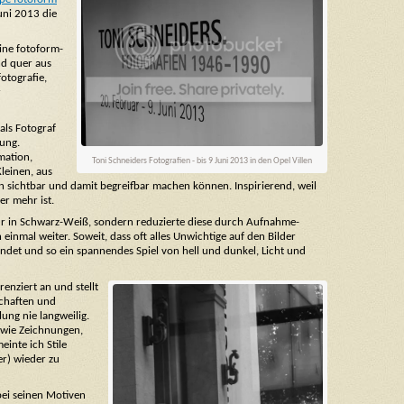
uni 2013 die
eine fotoform-
nd quer aus
otografie,
r
als Fotograf
ung.
rmation,
Toni Schneiders Fotografien - bis 9 Juni 2013 in den Opel Villen
leinen, aus
sichtbar und damit begreifbar machen können. Inspirierend, weil
er mehr ist.
nur in Schwarz-Weiß, sondern reduzierte diese durch Aufnahme-
inmal weiter. Soweit, dass oft alles Unwichtige auf den Bilder
det und so ein spannendes Spiel von hell und dunkel, Licht und
enziert an und stellt
schaften und
ung nie langweilig.
 wie Zeichnungen,
inte ich Stile
er) wieder zu
bei seinen Motiven