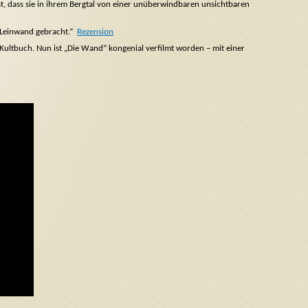
st, dass sie in ihrem Bergtal von einer unüberwindbaren unsichtbaren
e Leinwand gebracht.“
Rezension
s Kultbuch. Nun ist „Die Wand“ kongenial verfilmt worden – mit einer