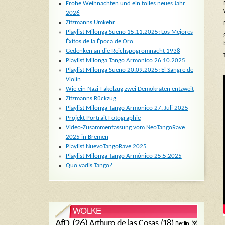
Frohe Weihnachten und ein tolles neues Jahr
2026
Zitzmanns Umkehr
Playlist Milonga Sueño 15.11.2025: Los Mejores
Éxitos de la Época de Oro
Gedenken an die Reichspogromnacht 1938
Playlist Milonga Tango Armonico 26.10.2025
Playlist Milonga Sueño 20.09.2025: El Sangre de
Violin
Wie ein Nazi-Fakelzug zwei Demokraten entzweit
Zitzmanns Rückzug
Playlist Milonga Tango Armonico 27. Juli 2025
Projekt Portrait Fotographie
Video-Zusammenfassung vom NeoTangoRave
2025 in Bremen
Playlist NuevoTangoRave 2025
Playlist Milonga Tango Armónico 25.5.2025
Quo vadis Tango?
WOLKE
AfD
(26)
Arthuro de las Cosas
(18)
Berlin
(9)