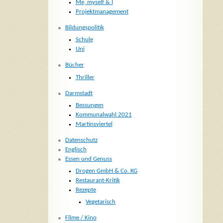
Me, myself & I
Projektmanagement
Bildungspolitik
Schule
Uni
Bücher
Thriller
Darmstadt
Bessungen
Kommunalwahl 2021
Martinsviertel
Datenschutz
Englisch
Essen und Genuss
Drogen GmbH & Co. KG
Restaurant-Kritik
Rezepte
Vegetarisch
Filme / Kino