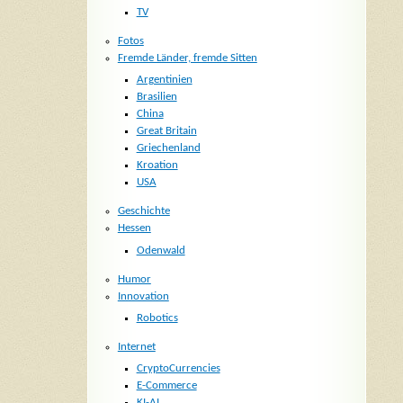
TV
Fotos
Fremde Länder, fremde Sitten
Argentinien
Brasilien
China
Great Britain
Griechenland
Kroation
USA
Geschichte
Hessen
Odenwald
Humor
Innovation
Robotics
Internet
CryptoCurrencies
E-Commerce
KI-AI