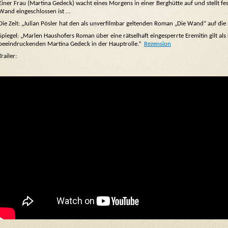
Einer Frau (Martina Gedeck) wacht eines Morgens in einer Berghütte auf und stellt fe
Wand eingeschlossen ist …
Die Zeit: „Julian Pösler hat den als unverfilmbar geltenden Roman „Die Wand“ auf di
Spiegel: „Marlen Haushofers Roman über eine rätselhaft eingesperrte Eremitin gilt al
beeindruckenden Martina Gedeck in der Hauptrolle.“
Rezension
Trailer: