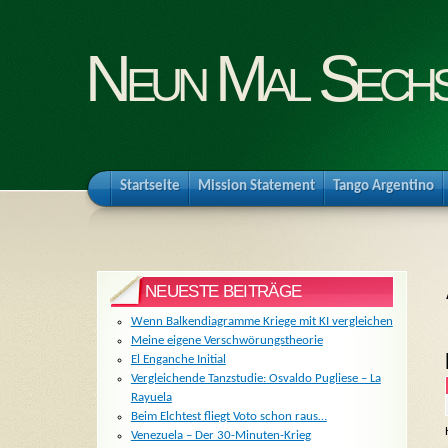
Neun Mal Sech
Startseite
Mission Statement
Tango Argentino
NEUESTE BEITRÄGE
Wenn Balkendiagramme Kriege mit KI vergleichen
Meine eigene Verschwörungstheorie
El Enganche Initial
Vergleichende Tanzstudie: Osvaldo Pugliese – La
Rayuela
Beim Elchtest fliegt Voto schon raus…
Venezuela – Der 30-Minuten-Krieg