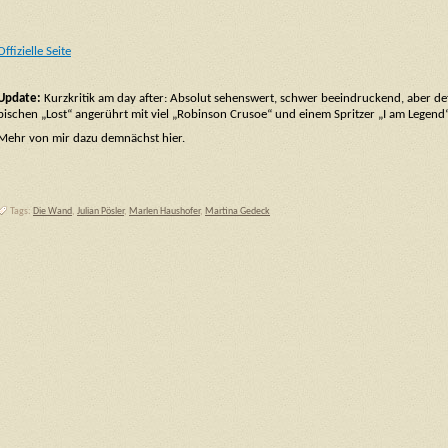
Offizielle Seite
Update:
Kurzkritik am day after: Absolut sehenswert, schwer beeindruckend, aber defin
bischen „Lost“ angerührt mit viel „Robinson Crusoe“ und einem Spritzer „I am Legend“
Mehr von mir dazu demnächst hier.
Tags:
Die Wand
,
Julian Pösler
,
Marlen Haushofer
,
Martina Gedeck