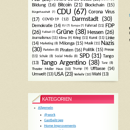
Bitcoin
(21)
Blockchain
(15)
Bildung
(16)
CDU
(67)
Corona Virus
Bürgerhaushalt
(7)
Darmstadt
(30)
(17)
COVID-19
(12)
FDP
Demokratie
(14)
Fahrrad
(11)
EU
(7)
Europa
(7)
Grüne
(38)
(26)
Hessen
(26)
Fußball
(7)
Journalismus
(11)
Krieg
(11)
Kunst
(11)
Linke
Klima
(9)
Nazis
Milonga
(15)
(14)
Musik
(11)
Marketing
(8)
(30)
Politik
(15)
Piraten
(16)
Presse
Parteien
(8)
SPD
(31)
Tango
(11)
Schule
(8)
Social Media
(8)
Tango Argentino
(38)
(13)
Tanz
(8)
Uffbasse
(14)
Trump
(9)
Theater Moller Haus
(10)
USA
(23)
Umwelt
(13)
Wahl
(13)
Verkehr
(10)
KATEGORIEN
Allgemein
@work
Gastbeiträge
Home Improvements