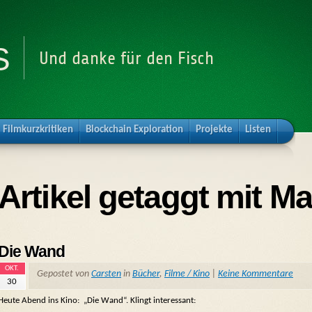
s
Und danke für den Fisch
Filmkurzkritiken
Blockchain Exploration
Projekte
Listen
Artikel getaggt mit M
Die Wand
OKT.
Gepostet von
Carsten
in
Bücher
,
Filme / Kino
|
Keine Kommentare
30
Heute Abend ins Kino: „Die Wand“. Klingt interessant: