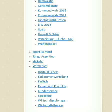
Demokratie
Geheimdienste
Kommunalwahl 2016
Kommunalwahl 2021
Landtagswahl Hessen
LTW 2013
Nazis
Umwelt & Natur
Vertreibung – Flucht – Asyl
Waffenexport
Sport ist Mord
Tango Argentino
Verkehr
Wirtschaft
Digital Business
Einkommensverteilung
FinTech
Firmen und Produkte
Kundenservice
Marketing
Wirtschaftsspionage
Wirtschaftstheorie