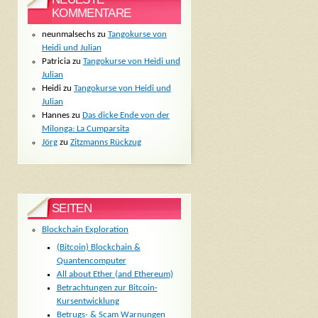
KOMMENTARE
neunmalsechs
zu
Tangokurse von
Heidi und Julian
Patricia
zu
Tangokurse von Heidi und
Julian
Heidi
zu
Tangokurse von Heidi und
Julian
Hannes
zu
Das dicke Ende von der
Milonga: La Cumparsita
Jörg
zu
Zitzmanns Rückzug
SEITEN
Blockchain Exploration
(Bitcoin) Blockchain &
Quantencomputer
All about Ether (and Ethereum)
Betrachtungen zur Bitcoin-
Kursentwicklung
Betrugs- & Scam Warnungen