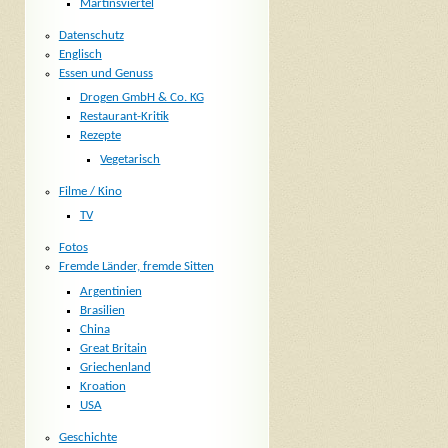
Martinsviertel
Datenschutz
Englisch
Essen und Genuss
Drogen GmbH & Co. KG
Restaurant-Kritik
Rezepte
Vegetarisch
Filme / Kino
TV
Fotos
Fremde Länder, fremde Sitten
Argentinien
Brasilien
China
Great Britain
Griechenland
Kroation
USA
Geschichte