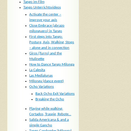
Tango im Film
Tango Unterrichtsvideos
Activate the center –
improve your axis
Close Embrace (abrazo
milonguero) in Tango
First steps into Tango:
Posture, Axis, Walking, Stops
– alone and in connection
Giros (Turns) and the
Mulinette
How to Dance Tango Milonga
La Calesita
Las Medialunas
Milonga (dance event)
Ocho Variations
Back Ocho Exit Variations
Breaking the Ocho
Playing while walking:
Cortados, Traspie, Rebote…
Salida Americana & and a
simple Gancho
Tango Candombe (Milonga)