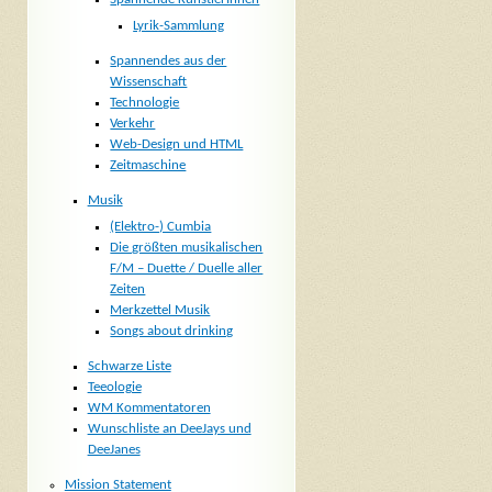
Lyrik-Sammlung
Spannendes aus der
Wissenschaft
Technologie
Verkehr
Web-Design und HTML
Zeitmaschine
Musik
(Elektro-) Cumbia
Die größten musikalischen
F/M – Duette / Duelle aller
Zeiten
Merkzettel Musik
Songs about drinking
Schwarze Liste
Teeologie
WM Kommentatoren
Wunschliste an DeeJays und
DeeJanes
Mission Statement