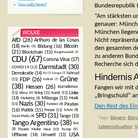
Bundesrepublik D
Quo vadis Tango?
“Am stärksten u
genauer: Münche
München liegend
WOLKE
Nicht repräsenta
AfD
(26)
Arthuro de las Cosas
Bitcoin
(18)
Bildung
(16)
Berlin
(9)
den gesamten de
(21)
Blockchain
(15)
Bürgerhaushalt
(7)
zu anderen Bund
CDU
(67)
Corona Virus
(17)
Recherche sich d
Darmstadt
(30)
COVID-19
(12)
Demokratie
(14)
Fahrrad
EU
(7)
Europa
(7)
Hindernis
Grüne
FDP
(26)
(11)
Fußball
(7)
(38)
Hessen
(26)
Fangen wir mit d
Journalismus
(11)
Krieg
(11)
Kunst
(11)
Linke
Klima
(9)
„Bringschuld“ an
Milonga
(15)
(14)
Musik
Marketing
(8)
Nazis
(30)
Piraten
(11)
Parteien
(8)
Den Rest des Ein
Politik
(15)
(16)
Presse
(11)
Schule
(8)
SPD
(31)
Tango
(13)
Social Media
(8)
Tags:
Bayern
,
Büro
Tango Argentino
(38)
Tanz
Lebenssituation
,
V
Trump
(9)
(8)
Theater Moller Haus
(10)
USA
Umwelt
(13)
Uffbasse
(14)