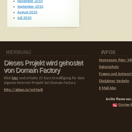
November 2010
September 2010
August 2010
Juli 2010
WERBUNG
INFOS
Impressum (hier: Mi
Dieses Projekt wird gehostet
Datenschutz
von Domain Factory
Fragen und Antwor
Klick
hier
und erhalte 25 Euro Ermäßigung für dein
Disclaimer Verkehr
eigenes Internet-Projekt bei Domain Factory.
E-Mail Abo
http://aklam.io/mirSwB
Arclite Theme von
Einträge (