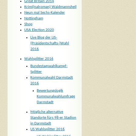
Great Britain 2014
Krimi(nalroman) Waidmannsheil
Neun mal Sechs-Kalender
Nottingham
Shop
USA Election 2020
Live Blog der US-
(Präsidentschafts-)Wahl
2016
Wahlsplitter 2016
Bundestagswahlkampf-
Splitter
Kommunalwahl Darmstadt
2016
Bewertungslogik
Kommunalwahlumfrage
Darmstadt
Mögliche alternative
Standorte fürs 98-er Stadion
in Darmstadt
US Wahlsplitter 2016