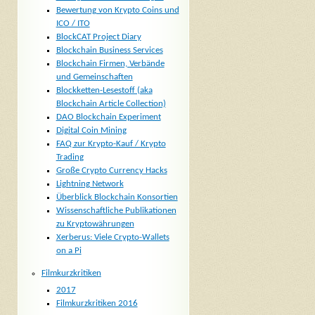
Bewertung von Krypto Coins und
ICO / ITO
BlockCAT Project Diary
Blockchain Business Services
Blockchain Firmen, Verbände
und Gemeinschaften
Blockketten-Lesestoff (aka
Blockchain Article Collection)
DAO Blockchain Experiment
Digital Coin Mining
FAQ zur Krypto-Kauf / Krypto
Trading
Große Crypto Currency Hacks
Lightning Network
Überblick Blockchain Konsortien
Wissenschaftliche Publikationen
zu Kryptowährungen
Xerberus: Viele Crypto-Wallets
on a Pi
Filmkurzkritiken
2017
Filmkurzkritiken 2016