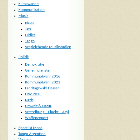
Klimawandel
Kommunikation
Musik
Blues
Jazz
Oldies
Tango
Vergleichende Musikstudien
Politik
Demokratie
Geheimdienste
Kommunalwahl 2016
Kommunalwahl 2021
Landtagswahl Hessen
LTW 2013
Nazis
Umwelt & Natur
Vertreibung – Flucht – Asyl
Waffenexport
Sport ist Mord
Tango Argentino
Verkehr