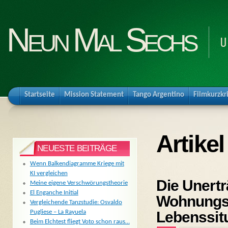
Neun Mal Sechs
U
Startseite
Mission Statement
Tango Argentino
Filmkurzkr
Artike
NEUESTE BEITRÄGE
Wenn Balkendiagramme Kriege mit
KI vergleichen
Die Unertr
Meine eigene Verschwörungstheorie
El Enganche Initial
Wohnungss
Vergleichende Tanzstudie: Osvaldo
Lebenssit
Pugliese – La Rayuela
Beim Elchtest fliegt Voto schon raus…