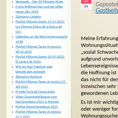
AUG.
Venezuela – Der 30-Minuten-Krieg
Geposte
24
Frohe Weihnachten und ein tolles
Gastbeit
neues Jahr 2026
Zitzmanns Umkehr
Playlist Milonga Sueño 15.11.2025:
Los Mejores Éxitos de la Época de
Oro
Gedenken an die Reichspogromnacht
Meine Erfahrung
1938
Wohnungssituati
Playlist Milonga Tango Armonico
„sozial Schwache
26.10.2025
Playlist Milonga Sueño 20.09.2025:
aufgrund unvorh
El Sangre de Violin
Lebensereignisse
Wie ein Nazi-Fakelzug zwei
die Hoffnung ist
Demokraten entzweit
Zitzmanns Rückzug
das nicht für de
Playlist Milonga Tango Armonico 27.
inzwischen sehr
Juli 2025
Projekt Portrait Fotographie
gewordenen Leb
Video-Zusammenfassung vom
Es ist mir wicht
NeoTangoRave 2025 in Bremen
Playlist NuevoTangoRave 2025
oder weniger for
Playlist Milonga Tango Armónico
Wohnungssuche 
25.5.2025