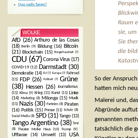
Perspe
Quo vadis Tango?
Blickwi
Raum e
sie, um
WOLKE
AfD
(26)
Arthuro de las Cosas
Sie the
Bitcoin
(18)
Bildung
(16)
Berlin
(9)
die bil
(21)
Blockchain
(15)
Bürgerhaushalt
(7)
CDU
(67)
Corona Virus
(17)
Katastr
Darmstadt
(30)
COVID-19
(12)
Demokratie
(14)
Fahrrad
EU
(7)
Europa
(7)
So der Anspruch
Grüne
FDP
(26)
(11)
Fußball
(7)
(38)
Hessen
(26)
Journalismus
hatten mich neu
(11)
Krieg
(11)
Kunst
(11)
Linke
Klima
(9)
Milonga
(15)
(14)
Musik
Marketing
(8)
Malerei und, da
Nazis
(30)
Piraten
(11)
Parteien
(8)
Abgründe auftut,
Politik
(15)
(16)
Presse
(11)
Schule
(8)
SPD
(31)
Tango
(13)
Social Media
(8)
genannten metho
Tango Argentino
(38)
Tanz
tatsächlich die g
Trump
(9)
(8)
Theater Moller Haus
(10)
USA
Umwelt
(13)
Uffbasse
(14)