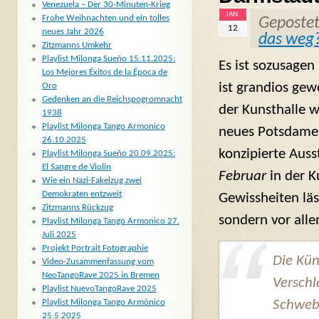
Venezuela – Der 30-Minuten-Krieg
JAN.
Frohe Weihnachten und ein tolles
Geposte
12
neues Jahr 2026
das weg
Zitzmanns Umkehr
Playlist Milonga Sueño 15.11.2025:
Es ist sozusagen
Los Mejores Éxitos de la Época de
ist grandios gew
Oro
Gedenken an die Reichspogromnacht
der Kunsthalle 
1938
Playlist Milonga Tango Armonico
neues Potsdamer
26.10.2025
konzipierte Auss
Playlist Milonga Sueño 20.09.2025:
El Sangre de Violin
Februar
in der K
Wie ein Nazi-Fakelzug zwei
Demokraten entzweit
Gewissheiten läs
Zitzmanns Rückzug
sondern vor all
Playlist Milonga Tango Armonico 27.
Juli 2025
Projekt Portrait Fotographie
Die Kün
Video-Zusammenfassung vom
NeoTangoRave 2025 in Bremen
Verschl
Playlist NuevoTangoRave 2025
Schwebe
Playlist Milonga Tango Armónico
25.5.2025