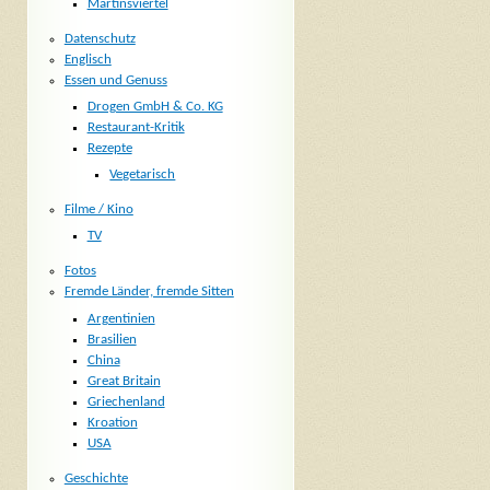
Martinsviertel
Datenschutz
Englisch
Essen und Genuss
Drogen GmbH & Co. KG
Restaurant-Kritik
Rezepte
Vegetarisch
Filme / Kino
TV
Fotos
Fremde Länder, fremde Sitten
Argentinien
Brasilien
China
Great Britain
Griechenland
Kroation
USA
Geschichte