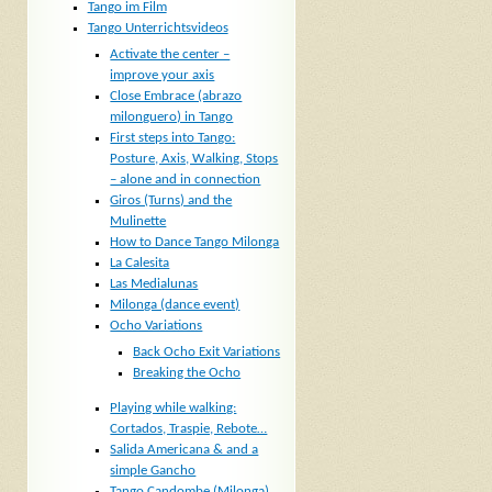
Tango im Film
Tango Unterrichtsvideos
Activate the center –
improve your axis
Close Embrace (abrazo
milonguero) in Tango
First steps into Tango:
Posture, Axis, Walking, Stops
– alone and in connection
Giros (Turns) and the
Mulinette
How to Dance Tango Milonga
La Calesita
Las Medialunas
Milonga (dance event)
Ocho Variations
Back Ocho Exit Variations
Breaking the Ocho
Playing while walking:
Cortados, Traspie, Rebote…
Salida Americana & and a
simple Gancho
Tango Candombe (Milonga)