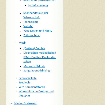
Lyrik-Sammlung
Spannendes aus der
Wissenschaft
Technologie
Verkehr
Web-Design und HTML
Zeitmaschine
Musik
(Elektro-) Cumbia
Die größten musikalischen
F/M – Duette / Duelle aller
Zeiten
Merkzettel Musik
Songs about drinking
Schwarze Liste
Teeologie
WM Kommentatoren
Wunschliste an DeeJays und
DeeJanes
Mission Statement