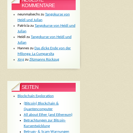
KOMMENTARE
neunmalsechs
zu
Tangokurse von
Heidi und Julian
Patricia
zu
Tangokurse von Heidi und
Julian
Heidi
zu
Tangokurse von Heidi und
Julian
Hannes
zu
Das dicke Ende von der
Milonga: La Cumparsita
Jörg
zu
Zitzmanns Rückzug
SEITEN
Blockchain Exploration
(Bitcoin) Blockchain &
Quantencomputer
All about Ether (and Ethereum)
Betrachtungen zur Bitcoin-
Kursentwicklung
Betrugs- & Scam Warnungen