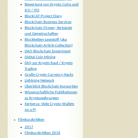
Bewertung von Krypto Coins und
ICO / ITO
BlockCAT Project Diary
Blockchain Business Services
Blockchain Firmen, Verbände
und Gemeinschaften
Blockketten-Lesestoff (aka
Blockchain Article Collection)
DAO Blockchain Experiment
Digital Coin Mining
FAQ zur Krypto-Kauf / Krypto
Trading
Große Crypto Currency Hacks
Lightning Network
Überblick Blockchain Konsortien
Wissenschaftliche Publikationen
zu Kryptowährungen
Xerberus: Viele Crypto-Wallets
on a Pi
Filmkurzkritiken
2017
Filmkurzkritiken 2016