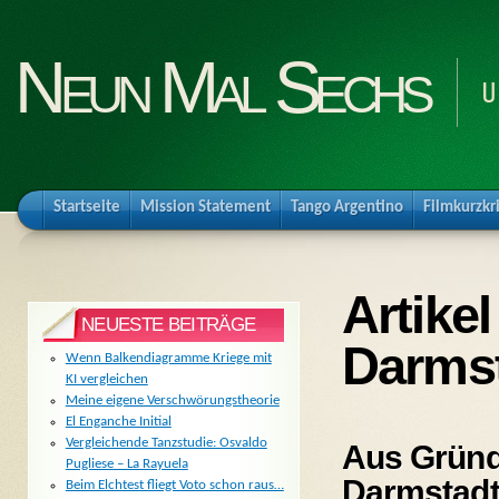
Neun Mal Sechs
U
Startseite
Mission Statement
Tango Argentino
Filmkurzkr
Artike
NEUESTE BEITRÄGE
Darms
Wenn Balkendiagramme Kriege mit
KI vergleichen
Meine eigene Verschwörungstheorie
El Enganche Initial
Vergleichende Tanzstudie: Osvaldo
Aus Gründe
Pugliese – La Rayuela
Darmstad
Beim Elchtest fliegt Voto schon raus…