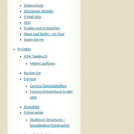
Datenschutz
Disclaimer Verkehr
E-Mail Abo
FAQ
Fragen und Antworten
Neun mal Sechs – on Tour
Spam-Server
Projekte
42er Tagebuch
Meine Lauftipps
Bucket List
Corona
Corona Tagesstatistiken
Corona-Entwicklung in den
USA
Dransfeld
Fotographie
Studies in Structures –
Investigative Fotographie