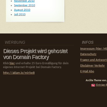
November 2010
September 2010
August 2010
Juli 2010
WERBUNG
INFOS
Impressum (hier: Mi
Dieses Projekt wird gehostet
Datenschutz
von Domain Factory
Fragen und Antwor
Klick
hier
und erhalte 25 Euro Ermäßigung für dein
Disclaimer Verkehr
eigenes Internet-Projekt bei Domain Factory.
E-Mail Abo
http://aklam.io/mirSwB
Arclite Theme von
Einträge (