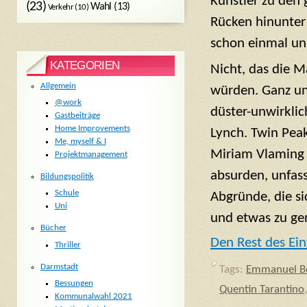
Künstler zu den 
(23)
Wahl
(13)
Verkehr
(10)
Rücken hinunter 
schon einmal una
KATEGORIEN
Nicht, das die M
Allgemein
würden. Ganz und
@work
düster-unwirklic
Gastbeiträge
Home Improvements
Lynch. Twin Peak
Me, myself & I
Miriam Vlaming e
Projektmanagement
absurden, unfass
Bildungspolitik
Schule
Abgründe, die si
Uni
und etwas zu ge
Bücher
Den Rest des Ein
Thriller
Darmstadt
Tags:
Emmanuel Bo
Bessungen
Quentin Tarantino
Kommunalwahl 2021