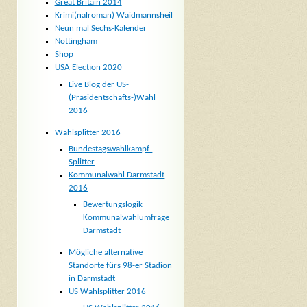
Great Britain 2014
Krimi(nalroman) Waidmannsheil
Neun mal Sechs-Kalender
Nottingham
Shop
USA Election 2020
Live Blog der US-
(Präsidentschafts-)Wahl
2016
Wahlsplitter 2016
Bundestagswahlkampf-
Splitter
Kommunalwahl Darmstadt
2016
Bewertungslogik
Kommunalwahlumfrage
Darmstadt
Mögliche alternative
Standorte fürs 98-er Stadion
in Darmstadt
US Wahlsplitter 2016