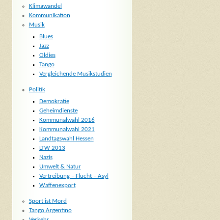
Klimawandel
Kommunikation
Musik
Blues
Jazz
Oldies
Tango
Vergleichende Musikstudien
Politik
Demokratie
Geheimdienste
Kommunalwahl 2016
Kommunalwahl 2021
Landtagswahl Hessen
LTW 2013
Nazis
Umwelt & Natur
Vertreibung – Flucht – Asyl
Waffenexport
Sport ist Mord
Tango Argentino
Verkehr