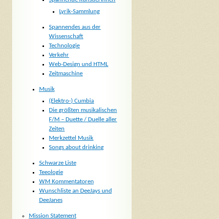
Lyrik-Sammlung
Spannendes aus der
Wissenschaft
Technologie
Verkehr
Web-Design und HTML
Zeitmaschine
Musik
(Elektro-) Cumbia
Die größten musikalischen
F/M – Duette / Duelle aller
Zeiten
Merkzettel Musik
Songs about drinking
Schwarze Liste
Teeologie
WM Kommentatoren
Wunschliste an DeeJays und
DeeJanes
Mission Statement