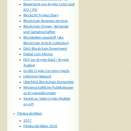
Bewertung von Krypto Coins und
ICO / ITO
BlockCAT Project Diary
Blockchain Business Services
Blockchain Firmen, Verbände
und Gemeinschaften
Blockketten-Lesestoff (aka
Blockchain Article Collection)
DAO Blockchain Experiment
Digital Coin Mining
FAQ zur Krypto-Kauf / Krypto
Trading
Große Crypto Currency Hacks
Lightning Network
Überblick Blockchain Konsortien
Wissenschaftliche Publikationen
zu Kryptowährungen
Xerberus: Viele Crypto-Wallets
on a Pi
Filmkurzkritiken
2017
Filmkurzkritiken 2016