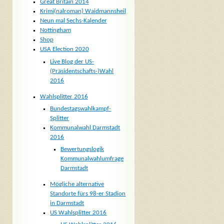
Great Britain 2014
Krimi(nalroman) Waidmannsheil
Neun mal Sechs-Kalender
Nottingham
Shop
USA Election 2020
Live Blog der US-
(Präsidentschafts-)Wahl
2016
Wahlsplitter 2016
Bundestagswahlkampf-
Splitter
Kommunalwahl Darmstadt
2016
Bewertungslogik
Kommunalwahlumfrage
Darmstadt
Mögliche alternative
Standorte fürs 98-er Stadion
in Darmstadt
US Wahlsplitter 2016