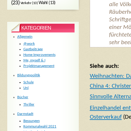
(23)
Wahl
(13)
Verkehr
(10)
alle Völ
Räuberhö
Schriftg
einer Mö
KATEGORIEN
fürchtete
Allgemein
sehr bee
@work
Gastbeiträge
Home Improvements
Me, myself & I
Siehe auch:
Projektmanagement
Weihnachten: Da
Bildungspolitik
Schule
China 4: Christen
Uni
Sinnvolle Alter
Bücher
Thriller
Einzelhandel ent
Darmstadt
Osterverkauf
(De
Bessungen
Kommunalwahl 2021