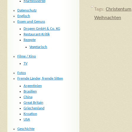
Martinsviertel
Tags:
Christentum
Datenschutz
Englisch
Weihnachten
Essen und Genuss
Drogen GmbH & Co. KG
Restaurant-Kritik
Rezepte
Vegetarisch
Filme / Kino
TV
Fotos
Fremde Länder, fremde Sitten
Argentinien
Brasilien
China
Great Britain
Griechenland
Kroation
USA
Geschichte