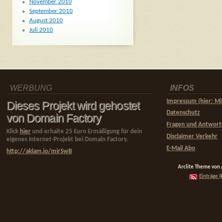
November 2010
September 2010
August 2010
Juli 2010
WERBUNG
INFOS
Impressum (hier: Mi
Dieses Projekt wird gehostet
Datenschutz
von Domain Factory
Fragen und Antwor
Klick
hier
und erhalte 25 Euro Ermäßigung für dein
Disclaimer Verkehr
eigenes Internet-Projekt bei Domain Factory.
E-Mail Abo
http://aklam.io/mirSwB
Arclite Theme von
Einträge (