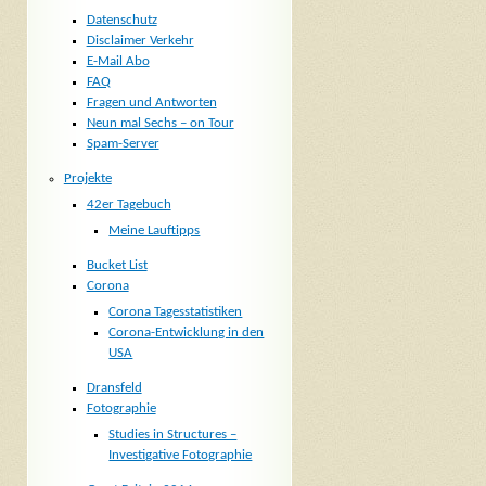
Datenschutz
Disclaimer Verkehr
E-Mail Abo
FAQ
Fragen und Antworten
Neun mal Sechs – on Tour
Spam-Server
Projekte
42er Tagebuch
Meine Lauftipps
Bucket List
Corona
Corona Tagesstatistiken
Corona-Entwicklung in den
USA
Dransfeld
Fotographie
Studies in Structures –
Investigative Fotographie