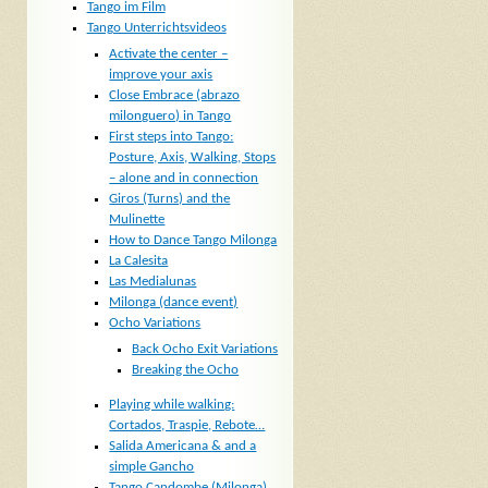
Tango im Film
Tango Unterrichtsvideos
Activate the center –
improve your axis
Close Embrace (abrazo
milonguero) in Tango
First steps into Tango:
Posture, Axis, Walking, Stops
– alone and in connection
Giros (Turns) and the
Mulinette
How to Dance Tango Milonga
La Calesita
Las Medialunas
Milonga (dance event)
Ocho Variations
Back Ocho Exit Variations
Breaking the Ocho
Playing while walking:
Cortados, Traspie, Rebote…
Salida Americana & and a
simple Gancho
Tango Candombe (Milonga)