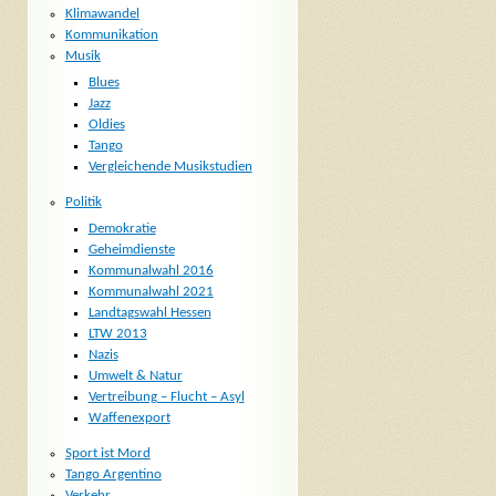
Klimawandel
Kommunikation
Musik
Blues
Jazz
Oldies
Tango
Vergleichende Musikstudien
Politik
Demokratie
Geheimdienste
Kommunalwahl 2016
Kommunalwahl 2021
Landtagswahl Hessen
LTW 2013
Nazis
Umwelt & Natur
Vertreibung – Flucht – Asyl
Waffenexport
Sport ist Mord
Tango Argentino
Verkehr