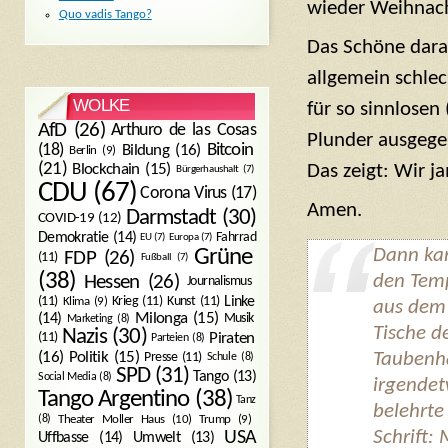
wieder Weihnach
Quo vadis Tango?
Das Schöne daran
allgemein schlec
WOLKE
für so sinnlosen
AfD
(26)
Arthuro de las Cosas
Plunder ausgegeb
Bitcoin
(18)
Bildung
(16)
Berlin
(9)
(21)
Blockchain
(15)
Das zeigt: Wir 
Bürgerhaushalt
(7)
CDU
(67)
Corona Virus
(17)
Amen.
Darmstadt
(30)
COVID-19
(12)
Demokratie
(14)
Fahrrad
EU
(7)
Europa
(7)
Dann kam
Grüne
FDP
(26)
(11)
Fußball
(7)
(38)
den Temp
Hessen
(26)
Journalismus
(11)
Krieg
(11)
Kunst
(11)
Linke
Klima
(9)
aus dem 
Milonga
(15)
(14)
Musik
Marketing
(8)
Tische d
Nazis
(30)
Piraten
(11)
Parteien
(8)
Politik
(15)
Taubenh
(16)
Presse
(11)
Schule
(8)
SPD
(31)
Tango
(13)
Social Media
(8)
irgendet
Tango Argentino
(38)
Tanz
belehrte 
Trump
(9)
(8)
Theater Moller Haus
(10)
Schrift:
USA
Umwelt
(13)
Uffbasse
(14)