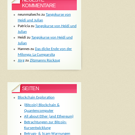
KOMMENTARE
neunmalsechs
zu
Tangokurse von
Heidi und Julian
Patricia
zu
Tangokurse von Heidi und
Julian
Heidi
zu
Tangokurse von Heidi und
Julian
Hannes
zu
Das dicke Ende von der
Milonga: La Cumparsita
Jörg
zu
Zitzmanns Rückzug
SEITEN
Blockchain Exploration
(Bitcoin) Blockchain &
Quantencomputer
All about Ether (and Ethereum)
Betrachtungen zur Bitcoin-
Kursentwicklung
Betrugs- & Scam Warnungen