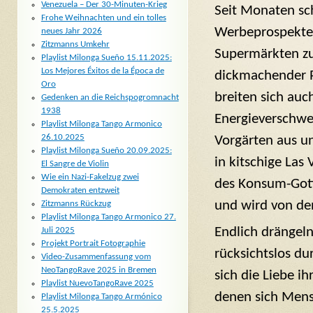
Venezuela – Der 30-Minuten-Krieg
Seit Monaten sc
Frohe Weihnachten und ein tolles
Werbeprospekten
neues Jahr 2026
Zitzmanns Umkehr
Supermärkten zu
Playlist Milonga Sueño 15.11.2025:
Los Mejores Éxitos de la Época de
dickmachender P
Oro
breiten sich auc
Gedenken an die Reichspogromnacht
1938
Energieverschwe
Playlist Milonga Tango Armonico
26.10.2025
Vorgärten aus un
Playlist Milonga Sueño 20.09.2025:
in kitschige Las
El Sangre de Violin
Wie ein Nazi-Fakelzug zwei
des Konsum-Gott
Demokraten entzweit
und wird von den
Zitzmanns Rückzug
Playlist Milonga Tango Armonico 27.
Endlich drängel
Juli 2025
Projekt Portrait Fotographie
rücksichtslos d
Video-Zusammenfassung vom
NeoTangoRave 2025 in Bremen
sich die Liebe i
Playlist NuevoTangoRave 2025
denen sich Mens
Playlist Milonga Tango Armónico
25.5.2025