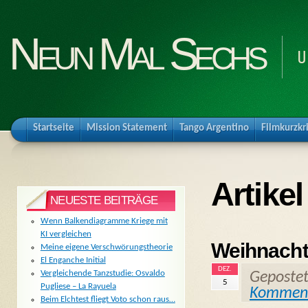
Neun Mal Sechs
U
Startseite
Mission Statement
Tango Argentino
Filmkurzkr
Artike
NEUESTE BEITRÄGE
Wenn Balkendiagramme Kriege mit
KI vergleichen
Weihnachts
Meine eigene Verschwörungstheorie
El Enganche Initial
DEZ.
Vergleichende Tanzstudie: Osvaldo
Geposte
5
Pugliese – La Rayuela
Kommen
Beim Elchtest fliegt Voto schon raus…