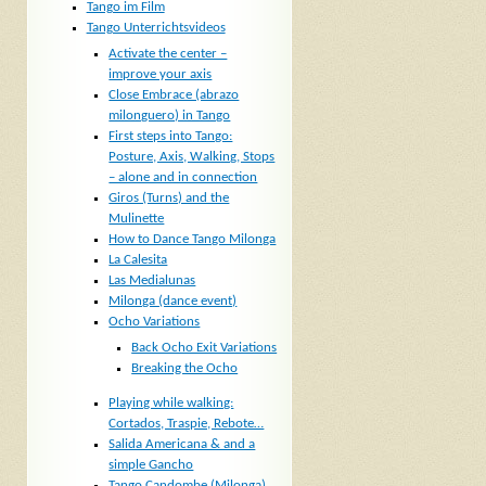
Tango im Film
Tango Unterrichtsvideos
Activate the center –
improve your axis
Close Embrace (abrazo
milonguero) in Tango
First steps into Tango:
Posture, Axis, Walking, Stops
– alone and in connection
Giros (Turns) and the
Mulinette
How to Dance Tango Milonga
La Calesita
Las Medialunas
Milonga (dance event)
Ocho Variations
Back Ocho Exit Variations
Breaking the Ocho
Playing while walking:
Cortados, Traspie, Rebote…
Salida Americana & and a
simple Gancho
Tango Candombe (Milonga)