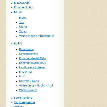
Klimawandel
Kommunikation
Musik
Blues
Jazz
Oldies
Tango
Vergleichende Musikstudien
Politik
Demokratie
Geheimdienste
Kommunalwahl 2016
Kommunalwahl 2021
Landtagswahl Hessen
LTW 2013
Nazis
Umwelt & Natur
Vertreibung – Flucht – Asyl
Waffenexport
Sport ist Mord
Tango Argentino
Verkehr