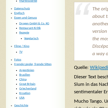
Martinsviertel
The orig
Datenschutz
Englisch
about t
Essen und Genuss
another
Drogen GmbH & Co. KG
Restaurant-Kritik
version
Rezepte
the mos
Vegetarisch
Discépo
Filme / Kino
TV
a way of
Fotos
Fremde Länder, fremde Sitten
Quelle:
Wikiped
Argentinien
Brasilien
Dieser Text besc
China
Slum in das Nach
Great Britain
Griechenland
sentimentaler E
Kroation
USA
Mucho Tango. Und
Geschichte