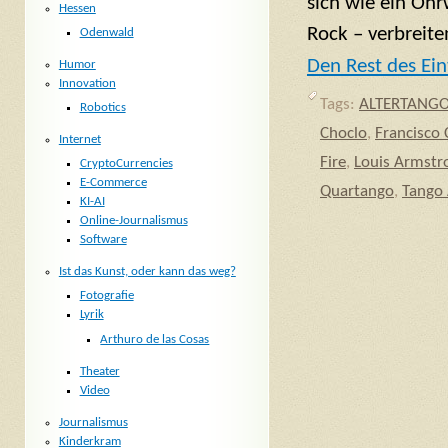
sich wie ein Oh
Hessen
Rock – verbreite
Odenwald
Den Rest des Ein
Humor
Innovation
Tags:
ALTERTANG
Robotics
Choclo
,
Francisco
Internet
Fire
,
Louis Armstr
CryptoCurrencies
E-Commerce
Quartango
,
Tango 
KI-AI
Online-Journalismus
Software
Ist das Kunst, oder kann das weg?
Fotografie
Lyrik
Arthuro de las Cosas
Theater
Video
Journalismus
Kinderkram