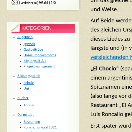
um das gleiche L
(23)
Wahl
(13)
Verkehr
(10)
und Weise.
Auf Beide werde
KATEGORIEN
des gleichen Urs
Allgemein
dieses Liedes zu
@work
längste und (in 
Gastbeiträge
Home Improvements
vergleichenden 
Me, myself & I
Projektmanagement
„El Choclo“
(span
Bildungspolitik
einem argentinis
Schule
Spitznamen eine
Uni
(also lange vor 
Bücher
Restaurant „El 
Thriller
Luis Roncallo ge
Darmstadt
Bessungen
Erst später wurd
Kommunalwahl 2021