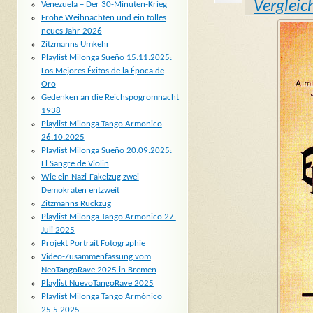
Vergleic
Venezuela – Der 30-Minuten-Krieg
Frohe Weihnachten und ein tolles
neues Jahr 2026
Zitzmanns Umkehr
Playlist Milonga Sueño 15.11.2025:
Los Mejores Éxitos de la Época de
Oro
Gedenken an die Reichspogromnacht
1938
Playlist Milonga Tango Armonico
26.10.2025
Playlist Milonga Sueño 20.09.2025:
El Sangre de Violin
Wie ein Nazi-Fakelzug zwei
Demokraten entzweit
Zitzmanns Rückzug
Playlist Milonga Tango Armonico 27.
Juli 2025
Projekt Portrait Fotographie
Video-Zusammenfassung vom
NeoTangoRave 2025 in Bremen
Playlist NuevoTangoRave 2025
Playlist Milonga Tango Armónico
25.5.2025