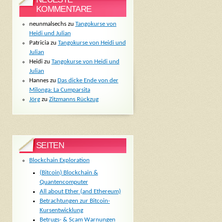
KOMMENTARE
neunmalsechs
zu
Tangokurse von
Heidi und Julian
Patricia
zu
Tangokurse von Heidi und
Julian
Heidi
zu
Tangokurse von Heidi und
Julian
Hannes
zu
Das dicke Ende von der
Milonga: La Cumparsita
Jörg
zu
Zitzmanns Rückzug
SEITEN
Blockchain Exploration
(Bitcoin) Blockchain &
Quantencomputer
All about Ether (and Ethereum)
Betrachtungen zur Bitcoin-
Kursentwicklung
Betrugs- & Scam Warnungen