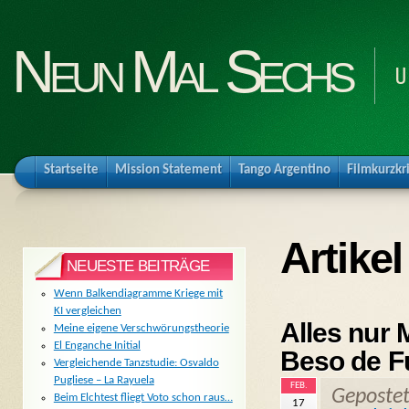
Neun Mal Sechs
U
Startseite
Mission Statement
Tango Argentino
Filmkurzkr
Artikel
NEUESTE BEITRÄGE
Wenn Balkendiagramme Kriege mit
KI vergleichen
Alles nur M
Meine eigene Verschwörungstheorie
El Enganche Initial
Beso de F
Vergleichende Tanzstudie: Osvaldo
Pugliese – La Rayuela
FEB.
Geposte
Beim Elchtest fliegt Voto schon raus…
17