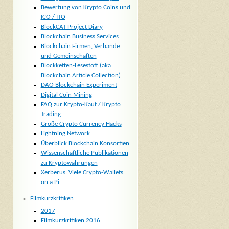
Bewertung von Krypto Coins und
ICO / ITO
BlockCAT Project Diary
Blockchain Business Services
Blockchain Firmen, Verbände
und Gemeinschaften
Blockketten-Lesestoff (aka
Blockchain Article Collection)
DAO Blockchain Experiment
Digital Coin Mining
FAQ zur Krypto-Kauf / Krypto
Trading
Große Crypto Currency Hacks
Lightning Network
Überblick Blockchain Konsortien
Wissenschaftliche Publikationen
zu Kryptowährungen
Xerberus: Viele Crypto-Wallets
on a Pi
Filmkurzkritiken
2017
Filmkurzkritiken 2016