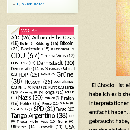
Quo vadis Tango?
WOLKE
AfD
(26)
Arthuro de las Cosas
Bitcoin
(18)
Bildung
(16)
Berlin
(9)
(21)
Blockchain
(15)
Bürgerhaushalt
(7)
CDU
(67)
Corona Virus
(17)
Darmstadt
(30)
COVID-19
(12)
Demokratie
(14)
Fahrrad
EU
(7)
Europa
(7)
Grüne
FDP
(26)
(11)
Fußball
(7)
(38)
Hessen
(26)
Journalismus
„El Choclo“ ist 
(11)
Krieg
(11)
Kunst
(11)
Linke
Klima
(9)
Milonga
(15)
(14)
Musik
Marketing
(8)
habe ich es bish
Nazis
(30)
Piraten
(11)
Parteien
(8)
Interpretationen
Politik
(15)
(16)
Presse
(11)
Schule
(8)
SPD
(31)
Tango
(13)
Social Media
(8)
entfacht haben. 
Tango Argentino
(38)
Tanz
gebraucht habe, 
Trump
(9)
(8)
Theater Moller Haus
(10)
USA
Umwelt
(13)
Uffbasse
(14)