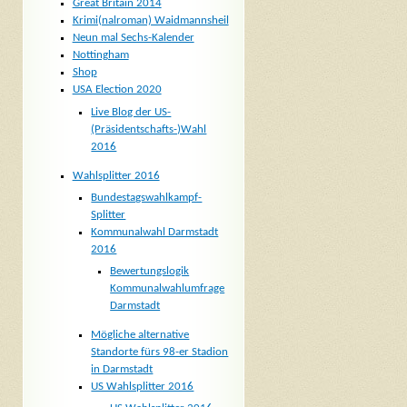
Great Britain 2014
Krimi(nalroman) Waidmannsheil
Neun mal Sechs-Kalender
Nottingham
Shop
USA Election 2020
Live Blog der US-
(Präsidentschafts-)Wahl
2016
Wahlsplitter 2016
Bundestagswahlkampf-
Splitter
Kommunalwahl Darmstadt
2016
Bewertungslogik
Kommunalwahlumfrage
Darmstadt
Mögliche alternative
Standorte fürs 98-er Stadion
in Darmstadt
US Wahlsplitter 2016