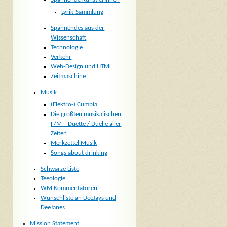
Lyrik-Sammlung
Spannendes aus der
Wissenschaft
Technologie
Verkehr
Web-Design und HTML
Zeitmaschine
Musik
(Elektro-) Cumbia
Die größten musikalischen
F/M – Duette / Duelle aller
Zeiten
Merkzettel Musik
Songs about drinking
Schwarze Liste
Teeologie
WM Kommentatoren
Wunschliste an DeeJays und
DeeJanes
Mission Statement