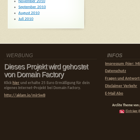
November 2010
September 2010
August 2010
Juli 2010
WERBUNG
INFOS
Impressum (hier: Mi
Dieses Projekt wird gehostet
Datenschutz
von Domain Factory
Fragen und Antwor
Klick
hier
und erhalte 25 Euro Ermäßigung für dein
Disclaimer Verkehr
eigenes Internet-Projekt bei Domain Factory.
E-Mail Abo
http://aklam.io/mirSwB
Arclite Theme von
Einträge (