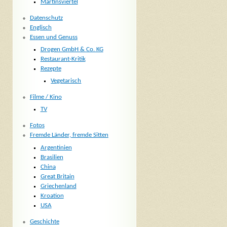
Martinsviertel
Datenschutz
Englisch
Essen und Genuss
Drogen GmbH & Co. KG
Restaurant-Kritik
Rezepte
Vegetarisch
Filme / Kino
TV
Fotos
Fremde Länder, fremde Sitten
Argentinien
Brasilien
China
Great Britain
Griechenland
Kroation
USA
Geschichte