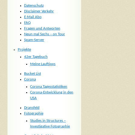
Datenschutz
Disclaimer Verkehr
E-Mail Abo
FAQ
Fragen und Antworten
Neun mal Sechs – on Tour
Spam-Server
Projekte
42er Tagebuch
Meine Lauftipps
Bucket List
Corona
Corona Tagesstatistiken
Corona-Entwicklung in den
USA
Dransfeld
Fotographie
Studies in Structures –
Investigative Fotographie