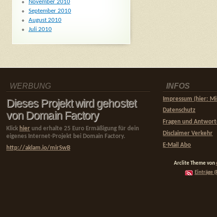
November 2010
September 2010
August 2010
Juli 2010
WERBUNG
INFOS
Impressum (hier: Mi
Dieses Projekt wird gehostet
Datenschutz
von Domain Factory
Fragen und Antwor
Klick
hier
und erhalte 25 Euro Ermäßigung für dein
Disclaimer Verkehr
eigenes Internet-Projekt bei Domain Factory.
E-Mail Abo
http://aklam.io/mirSwB
Arclite Theme von
Einträge (