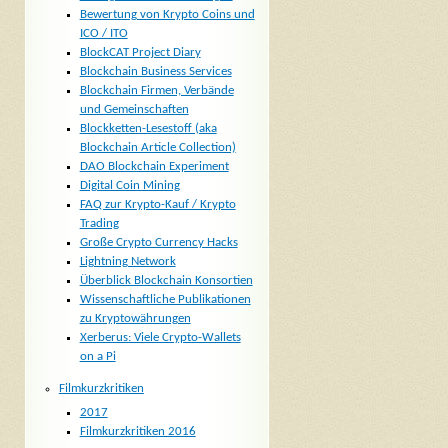
Bewertung von Krypto Coins und
ICO / ITO
BlockCAT Project Diary
Blockchain Business Services
Blockchain Firmen, Verbände
und Gemeinschaften
Blockketten-Lesestoff (aka
Blockchain Article Collection)
DAO Blockchain Experiment
Digital Coin Mining
FAQ zur Krypto-Kauf / Krypto
Trading
Große Crypto Currency Hacks
Lightning Network
Überblick Blockchain Konsortien
Wissenschaftliche Publikationen
zu Kryptowährungen
Xerberus: Viele Crypto-Wallets
on a Pi
Filmkurzkritiken
2017
Filmkurzkritiken 2016