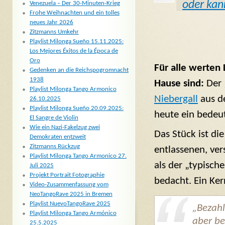
oder kan
Venezuela – Der 30-Minuten-Krieg
Frohe Weihnachten und ein tolles
neues Jahr 2026
Zitzmanns Umkehr
Playlist Milonga Sueño 15.11.2025:
Los Mejores Éxitos de la Época de
Oro
Für alle werten
Gedenken an die Reichspogromnacht
1938
Hause sind:
Der 
Playlist Milonga Tango Armonico
Niebergall
aus de
26.10.2025
Playlist Milonga Sueño 20.09.2025:
heute ein bedeut
El Sangre de Violin
Wie ein Nazi-Fakelzug zwei
Das Stück ist di
Demokraten entzweit
Zitzmanns Rückzug
entlassenen, ver
Playlist Milonga Tango Armonico 27.
als der „typisch
Juli 2025
Projekt Portrait Fotographie
bedacht. Ein Ker
Video-Zusammenfassung vom
NeoTangoRave 2025 in Bremen
Playlist NuevoTangoRave 2025
„Bezahl
Playlist Milonga Tango Armónico
aber be
25.5.2025