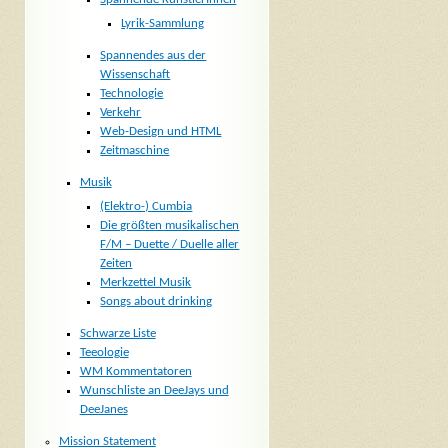
Lyrik-Sammlung
Spannendes aus der
Wissenschaft
Technologie
Verkehr
Web-Design und HTML
Zeitmaschine
Musik
(Elektro-) Cumbia
Die größten musikalischen
F/M – Duette / Duelle aller
Zeiten
Merkzettel Musik
Songs about drinking
Schwarze Liste
Teeologie
WM Kommentatoren
Wunschliste an DeeJays und
DeeJanes
Mission Statement