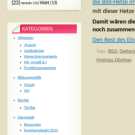
die Bild-Hetze i
(23)
Wahl
(13)
Verkehr
(10)
mit dieser Hetze
Damit wären die
KATEGORIEN
noch zusammen 
Allgemein
Den Rest des Ein
@work
Gastbeiträge
Tags:
BILD
,
Datteri
Home Improvements
Mathias Döpfner
Me, myself & I
Projektmanagement
Bildungspolitik
Schule
Uni
Bücher
Thriller
Darmstadt
Bessungen
Kommunalwahl 2021