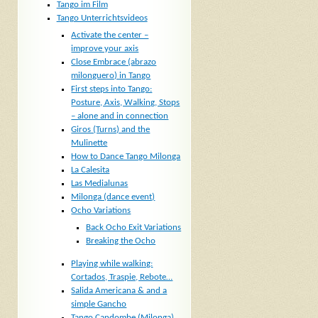
Tango im Film
Tango Unterrichtsvideos
Activate the center –
improve your axis
Close Embrace (abrazo
milonguero) in Tango
First steps into Tango:
Posture, Axis, Walking, Stops
– alone and in connection
Giros (Turns) and the
Mulinette
How to Dance Tango Milonga
La Calesita
Las Medialunas
Milonga (dance event)
Ocho Variations
Back Ocho Exit Variations
Breaking the Ocho
Playing while walking:
Cortados, Traspie, Rebote…
Salida Americana & and a
simple Gancho
Tango Candombe (Milonga)