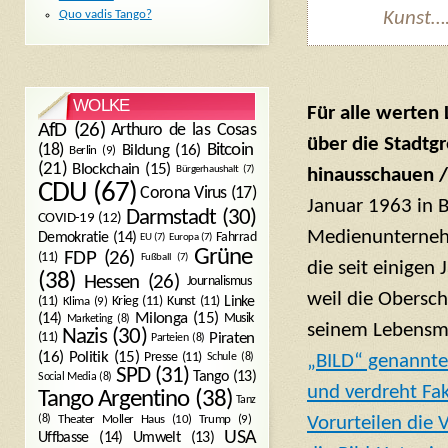
Kunst….
Quo vadis Tango?
WOLKE
Für alle werten
AfD
(26)
Arthuro de las Cosas
über die Stadtg
Bitcoin
(18)
Bildung
(16)
Berlin
(9)
(21)
Blockchain
(15)
Bürgerhaushalt
(7)
hinausschauen /
CDU
(67)
Corona Virus
(17)
Januar 1963 in B
Darmstadt
(30)
COVID-19
(12)
Medienunternehm
Demokratie
(14)
Fahrrad
EU
(7)
Europa
(7)
Grüne
FDP
(26)
(11)
Fußball
(7)
die seit einigen
(38)
Hessen
(26)
Journalismus
weil die Obersch
(11)
Krieg
(11)
Kunst
(11)
Linke
Klima
(9)
Milonga
(15)
(14)
Musik
Marketing
(8)
seinem Lebensmo
Nazis
(30)
Piraten
(11)
Parteien
(8)
Politik
(15)
(16)
Presse
(11)
„BILD“ genannte
Schule
(8)
SPD
(31)
Tango
(13)
Social Media
(8)
und verdreht Fa
Tango Argentino
(38)
Tanz
Vorurteilen die 
Trump
(9)
(8)
Theater Moller Haus
(10)
USA
Umwelt
(13)
Uffbasse
(14)