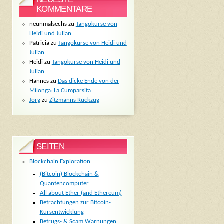
KOMMENTARE
neunmalsechs
zu
Tangokurse von
Heidi und Julian
Patricia
zu
Tangokurse von Heidi und
Julian
Heidi
zu
Tangokurse von Heidi und
Julian
Hannes
zu
Das dicke Ende von der
Milonga: La Cumparsita
Jörg
zu
Zitzmanns Rückzug
SEITEN
Blockchain Exploration
(Bitcoin) Blockchain &
Quantencomputer
All about Ether (and Ethereum)
Betrachtungen zur Bitcoin-
Kursentwicklung
Betrugs- & Scam Warnungen