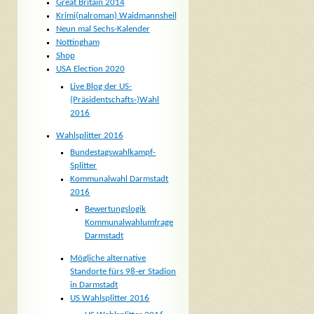
Great Britain 2014
Krimi(nalroman) Waidmannsheil
Neun mal Sechs-Kalender
Nottingham
Shop
USA Election 2020
Live Blog der US-
(Präsidentschafts-)Wahl
2016
Wahlsplitter 2016
Bundestagswahlkampf-
Splitter
Kommunalwahl Darmstadt
2016
Bewertungslogik
Kommunalwahlumfrage
Darmstadt
Mögliche alternative
Standorte fürs 98-er Stadion
in Darmstadt
US Wahlsplitter 2016