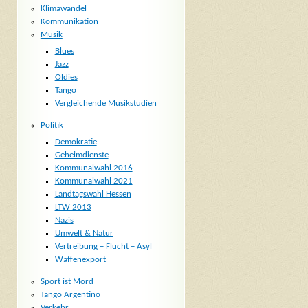
Klimawandel
Kommunikation
Musik
Blues
Jazz
Oldies
Tango
Vergleichende Musikstudien
Politik
Demokratie
Geheimdienste
Kommunalwahl 2016
Kommunalwahl 2021
Landtagswahl Hessen
LTW 2013
Nazis
Umwelt & Natur
Vertreibung – Flucht – Asyl
Waffenexport
Sport ist Mord
Tango Argentino
Verkehr