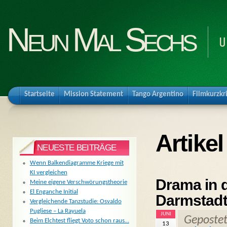
Neun Mal Sechs
U
Startseite
Mission Statement
Tango Argentino
Filmkurzkr
Artike
NEUESTE BEITRÄGE
Wenn Balkendiagramme Kriege mit
KI vergleichen
Drama in d
Meine eigene Verschwörungstheorie
El Enganche Initial
Darmstadt
Vergleichende Tanzstudie: Osvaldo
Pugliese – La Rayuela
JUNI
Geposte
Beim Elchtest fliegt Voto schon raus…
13