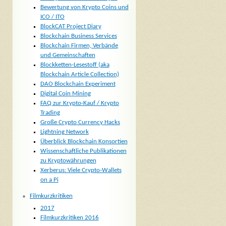
Bewertung von Krypto Coins und
ICO / ITO
BlockCAT Project Diary
Blockchain Business Services
Blockchain Firmen, Verbände
und Gemeinschaften
Blockketten-Lesestoff (aka
Blockchain Article Collection)
DAO Blockchain Experiment
Digital Coin Mining
FAQ zur Krypto-Kauf / Krypto
Trading
Große Crypto Currency Hacks
Lightning Network
Überblick Blockchain Konsortien
Wissenschaftliche Publikationen
zu Kryptowährungen
Xerberus: Viele Crypto-Wallets
on a Pi
Filmkurzkritiken
2017
Filmkurzkritiken 2016