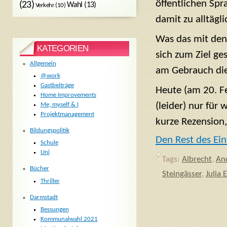
öffentlichen Sp
(23)
Wahl
(13)
Verkehr
(10)
damit zu alltägl
Was das mit den
KATEGORIEN
sich zum Ziel ges
Allgemein
am Gebrauch die
@work
Gastbeiträge
Heute (am 20. Fe
Home Improvements
(leider) nur für 
Me, myself & I
Projektmanagement
kurze Rezension
Bildungspolitik
Den Rest des Ein
Schule
Uni
Tags:
Albrecht
,
An
Bücher
Steingässer
,
Julia E
Thriller
Darmstadt
Bessungen
Kommunalwahl 2021