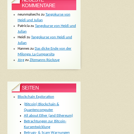
KOMMENTARE
neunmalsechs
zu
Tangokurse von
Heidi und Julian
Patricia
zu
Tangokurse von Heidi und
Julian
Heidi
zu
Tangokurse von Heidi und
Julian
Hannes
zu
Das dicke Ende von der
Milonga: La Cumparsita
Jörg
zu
Zitzmanns Rückzug
SEITEN
Blockchain Exploration
(Bitcoin) Blockchain &
Quantencomputer
All about Ether (and Ethereum)
Betrachtungen zur Bitcoin-
Kursentwicklung
Betrugs- & Scam Warnungen