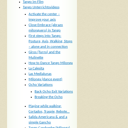
Tango im Film
Tango Unterrichtsvideos
Activate the center –
improve your axis
Close Embrace (abrazo
milonguero) in Tango
First steps into Tango:
Posture, Axis, Walking, Stops
– alone and in connection
Giros (Turns) and the
Mulinette
How to Dance Tango Milonga
La Calesita
Las Medialunas
Milonga (dance event)
Ocho Variations
Back Ocho Exit Variations
Breaking the Ocho
Playing while walking:
Cortados, Traspie, Rebote…
Salida Americana & and a
simple Gancho
Tango Candombe (Milonga)