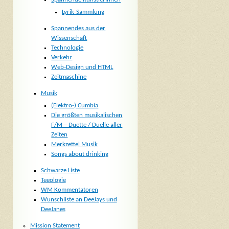
Lyrik-Sammlung
Spannendes aus der
Wissenschaft
Technologie
Verkehr
Web-Design und HTML
Zeitmaschine
Musik
(Elektro-) Cumbia
Die größten musikalischen
F/M – Duette / Duelle aller
Zeiten
Merkzettel Musik
Songs about drinking
Schwarze Liste
Teeologie
WM Kommentatoren
Wunschliste an DeeJays und
DeeJanes
Mission Statement