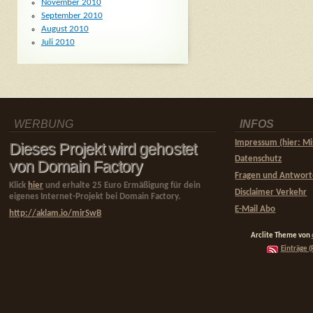
November 2010
September 2010
August 2010
Juli 2010
WERBUNG
INFOS
Impressum (hier: Mi
Dieses Projekt wird gehostet
Datenschutz
von Domain Factory
Fragen und Antwor
Klick
hier
und erhalte 25 Euro Ermäßigung für dein
Disclaimer Verkehr
eigenes Internet-Projekt bei Domain Factory.
E-Mail Abo
http://aklam.io/mirSwB
Arclite Theme von
Einträge (