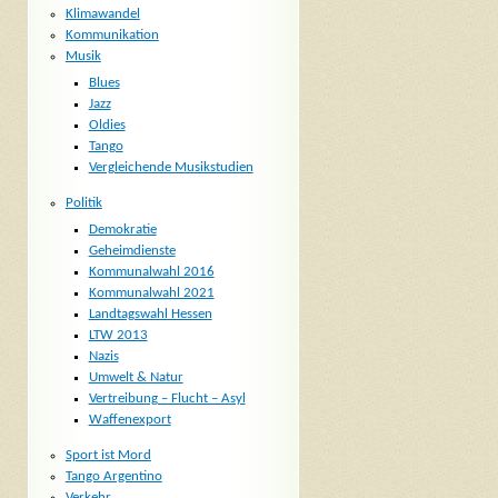
Klimawandel
Kommunikation
Musik
Blues
Jazz
Oldies
Tango
Vergleichende Musikstudien
Politik
Demokratie
Geheimdienste
Kommunalwahl 2016
Kommunalwahl 2021
Landtagswahl Hessen
LTW 2013
Nazis
Umwelt & Natur
Vertreibung – Flucht – Asyl
Waffenexport
Sport ist Mord
Tango Argentino
Verkehr