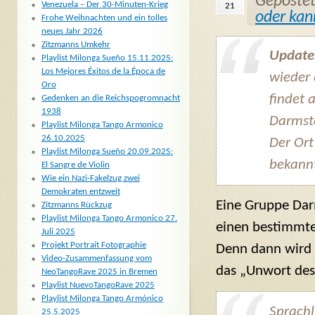
Geposte
Venezuela – Der 30-Minuten-Krieg
21
oder kan
Frohe Weihnachten und ein tolles
neues Jahr 2026
Zitzmanns Umkehr
Update
Playlist Milonga Sueño 15.11.2025:
Los Mejores Éxitos de la Época de
wieder 
Oro
findet 
Gedenken an die Reichspogromnacht
1938
Darmsta
Playlist Milonga Tango Armonico
26.10.2025
Der Ort
Playlist Milonga Sueño 20.09.2025:
bekann
El Sangre de Violin
Wie ein Nazi-Fakelzug zwei
Demokraten entzweit
Eine Gruppe Dar
Zitzmanns Rückzug
Playlist Milonga Tango Armonico 27.
einen bestimmte
Juli 2025
Projekt Portrait Fotographie
Denn dann wird v
Video-Zusammenfassung vom
das „Unwort des
NeoTangoRave 2025 in Bremen
Playlist NuevoTangoRave 2025
Playlist Milonga Tango Armónico
Sprachl
25.5.2025