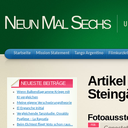
Neun Mal Sechs
U
Startseite
Mission Statement
Tango Argentino
Filmkurzkr
Artike
NEUESTE BEITRÄGE
Steing
Wenn Balkendiagramme Kriege mit
KI vergleichen
Meine eigene Verschwörungstheorie
El Enganche Initial
Vergleichende Tanzstudie: Osvaldo
Fotoausst
Pugliese – La Rayuela
Beim Elchtest fliegt Voto schon raus…
FEB.