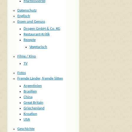
Martinsviertel
Datenschutz
Englisch
Essen und Genuss
Drogen GmbH & Co. KG
Restaurant-Kritik
Rezepte
Vegetarisch
Filme / Kino
TV
Fotos
Fremde Länder, fremde Sitten
Argentinien
Brasilien
China
Great Britain
Griechenland
Kroation
USA
Geschichte