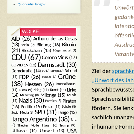
Quo vadis Tango?
Unwörte
gedanke
Intenti
WOLKE
öffentli
AfD
(26)
Arthuro de las Cosas
Ausdru
Bitcoin
(18)
Bildung
(16)
Berlin
(9)
(21)
Blockchain
(15)
Bürgerhaushalt
(7)
Verantw
CDU
(67)
Corona Virus
(17)
Darmstadt
(30)
COVID-19
(12)
Ziel der
sprachkr
Demokratie
(14)
Fahrrad
EU
(7)
Europa
(7)
Grüne
FDP
(26)
(11)
Fußball
(7)
„Unwort des Jah
(38)
Hessen
(26)
Journalismus
Sprachbewusstse
(11)
Krieg
(11)
Kunst
(11)
Linke
Klima
(9)
Milonga
(15)
(14)
Musik
Marketing
(8)
Sprachsensibilit
Nazis
(30)
Piraten
(11)
Parteien
(8)
Politik
(15)
(16)
Presse
(11)
Schule
(8)
fördern. Sie lenk
SPD
(31)
Tango
(13)
Social Media
(8)
sachlich unang
Tango Argentino
(38)
Tanz
Trump
(9)
(8)
Theater Moller Haus
(10)
inhumane Formu
USA
Umwelt
(13)
Uffbasse
(14)