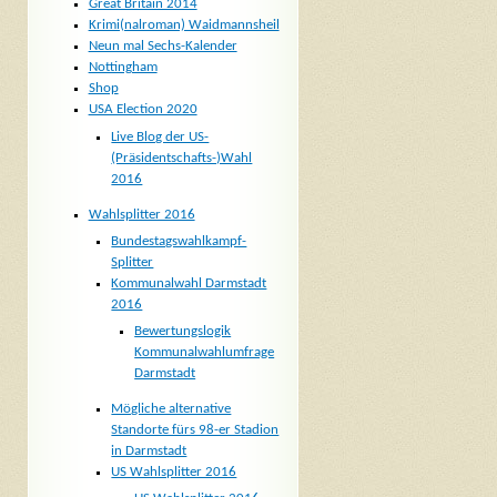
Great Britain 2014
Krimi(nalroman) Waidmannsheil
Neun mal Sechs-Kalender
Nottingham
Shop
USA Election 2020
Live Blog der US-
(Präsidentschafts-)Wahl
2016
Wahlsplitter 2016
Bundestagswahlkampf-
Splitter
Kommunalwahl Darmstadt
2016
Bewertungslogik
Kommunalwahlumfrage
Darmstadt
Mögliche alternative
Standorte fürs 98-er Stadion
in Darmstadt
US Wahlsplitter 2016