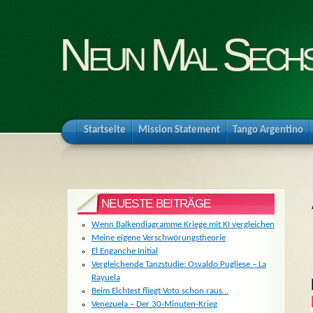
Neun Mal Sech
Startseite
Mission Statement
Tango Argentino
NEUESTE BEITRÄGE
Wenn Balkendiagramme Kriege mit KI vergleichen
Meine eigene Verschwörungstheorie
El Enganche Initial
Vergleichende Tanzstudie: Osvaldo Pugliese – La
Rayuela
Beim Elchtest fliegt Voto schon raus…
Venezuela – Der 30-Minuten-Krieg