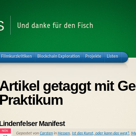
s
Und danke für den Fisch
Filmkurzkritiken
Blockchain Exploration
Projekte
Listen
Artikel getaggt mit G
Praktikum
Lindenfelser Manifest
NOV.
Gepostet von
Carsten
in
Hessen
,
Ist das Kunst, oder kann das weg?
,
Me