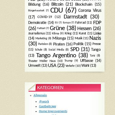
Bitcoin
(21)
Blockchain
(15)
Bildung
(16)
CDU
(67)
Corona Virus
Bürgerhaushalt
(7)
Darmstadt
(30)
(17)
COVID-19
(12)
FDP
Demokratie
(14)
Fahrrad
(11)
EU
(7)
Europa
(7)
Grüne
(38)
(26)
Hessen
(26)
Fußball
(7)
Journalismus
(11)
Krieg
(11)
Kunst
(11)
Linke
Klima
(9)
Nazis
Milonga
(15)
(14)
Musik
(11)
Marketing
(8)
(30)
Politik
(15)
Piraten
(16)
Presse
Parteien
(8)
SPD
(31)
Tango
(11)
Schule
(8)
Social Media
(8)
Tango Argentino
(38)
(13)
Tanz
(8)
Uffbasse
(14)
Trump
(9)
Theater Moller Haus
(10)
USA
(23)
Umwelt
(13)
Wahl
(13)
Verkehr
(10)
KATEGORIEN
Allgemein
@work
Gastbeiträge
Home Improvements