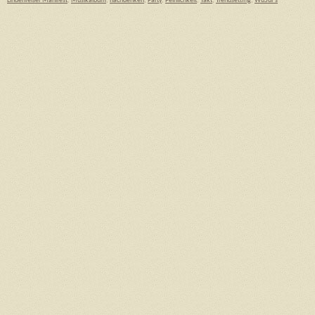
Lindenfelser Manifest
,
Musikalbum
,
nachdenken
,
Party
,
Peinlichkeit
,
Takt
,
Trendsetting
,
WüSuFs