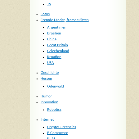
TV
Fotos
Fremde Länder, fremde Sitten
Argentinien
Brasilien
China
Great Britain
Griechenland
Kroation
USA
Geschichte
Hessen
Odenwald
Humor
Innovation
Robotics
Internet
CryptoCurrencies
E-Commerce
KI-AI