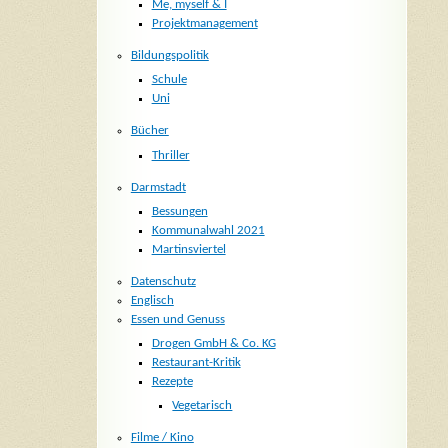
Me, myself & I
Projektmanagement
Bildungspolitik
Schule
Uni
Bücher
Thriller
Darmstadt
Bessungen
Kommunalwahl 2021
Martinsviertel
Datenschutz
Englisch
Essen und Genuss
Drogen GmbH & Co. KG
Restaurant-Kritik
Rezepte
Vegetarisch
Filme / Kino