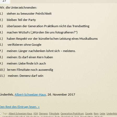
27
Wir, die Unterzeichnenden:
1.) stehen zu bewusster Peinlichkeit
2.) bleiben Teil der Party
3.) überlassen der Generation Praktikum nicht das Trendsetting
4.) machen WüSuFs („Würden Sie uns fotografieren?“)
5.) haben Respekt vor der künstlerischen Leistung eines Musikalbums
6.) verifizieren ohne Google
7.) meinen: Länger nachdenken lohnt sich – meistens.
8.) meinen: Es darf einen Kern haben
9.) meinen: Liebe finde ich auch
10.) lernen Filmzitate noch auswendig
11.) meinen: Demenz darf sein
Lindenfels,
Albert-Schweizer-Haus
, 26. November 2017
Den Rest des Eintrags lesen. »
Tags:
Albert-Schweizer-Haus
,
ASH
,
Demenz
,
Filmzitate
,
Generation Praktikum
,
Google
,
Kern
,
Liebe
,
Lindenfels