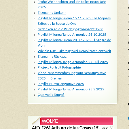
Frohe Weihnachten und ein tolles neues Jahr
2026
Zitzmanns Umkehr
Playlist Milonga Sueño 15.11.2025: Los Mejores
Éxitos de la Época de Oro
Gedenken an die Reichspogromnacht 1938
Playlist Milonga Tango Armonico 26.10.2025
Playlist Milonga Sueño 20.09.2025: El Sangre de
Violin
Wie ein Nazi-Fakelzug zwei Demokraten entzweit
Zitzmanns Rückzug
Playlist Milonga Tango Armonico 27. Juli 2025
Projekt Portrait Fotographie
Video-Zusammenfassung vom NeoTangoRave
2025 in Bremen
Playlist NuevoTangoRave 2025
Playlist Milonga Tango Armónico 25.5.2025
Quo vadis Tango?
WOLKE
AfD
(26)
Arthuro de las Cosas
(18)
Berlin
(9)