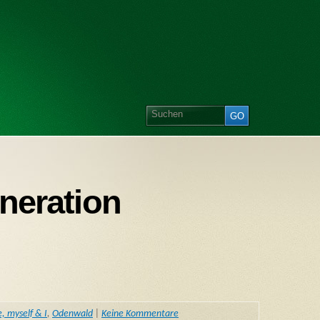
eneration
, myself & I
,
Odenwald
|
Keine Kommentare