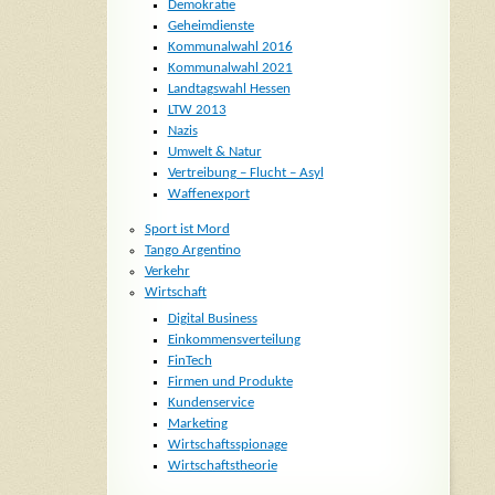
Demokratie
Geheimdienste
Kommunalwahl 2016
Kommunalwahl 2021
Landtagswahl Hessen
LTW 2013
Nazis
Umwelt & Natur
Vertreibung – Flucht – Asyl
Waffenexport
Sport ist Mord
Tango Argentino
Verkehr
Wirtschaft
Digital Business
Einkommensverteilung
FinTech
Firmen und Produkte
Kundenservice
Marketing
Wirtschaftsspionage
Wirtschaftstheorie