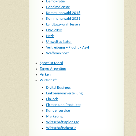
Demokratie
Geheimdienste
Kommunalwahl 2016
Kommunalwahl 2021
Landtagswahl Hessen
LTW 2013
Nazis
Umwelt & Natur
Vertreibung – Flucht – Asyl
Waffenexport
Sport ist Mord
Tango Argentino
Verkehr
Wirtschaft
Digital Business
Einkommensverteilung
FinTech
Firmen und Produkte
Kundenservice
Marketing
Wirtschaftsspionage
Wirtschaftstheorie