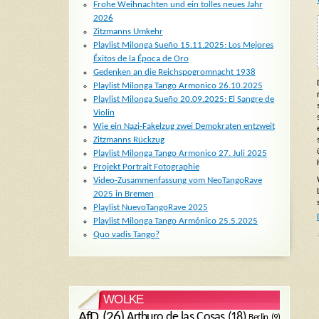
Frohe Weihnachten und ein tolles neues Jahr
2026
Zitzmanns Umkehr
Playlist Milonga Sueño 15.11.2025: Los Mejores
Éxitos de la Época de Oro
Gedenken an die Reichspogromnacht 1938
Playlist Milonga Tango Armonico 26.10.2025
Playlist Milonga Sueño 20.09.2025: El Sangre de
Violin
Wie ein Nazi-Fakelzug zwei Demokraten entzweit
Zitzmanns Rückzug
Playlist Milonga Tango Armonico 27. Juli 2025
Projekt Portrait Fotographie
Video-Zusammenfassung vom NeoTangoRave
2025 in Bremen
Playlist NuevoTangoRave 2025
Playlist Milonga Tango Armónico 25.5.2025
Quo vadis Tango?
WOLKE
AfD
(26)
Arthuro de las Cosas
(18)
Berlin
(9)