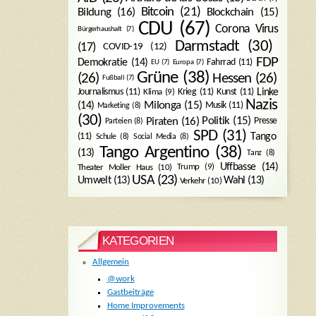
Bitcoin
(21)
Blockchain
(15)
Bildung
(16)
CDU
(67)
Corona Virus
Bürgerhaushalt
(7)
Darmstadt
(30)
(17)
COVID-19
(12)
FDP
Demokratie
(14)
Fahrrad
(11)
EU
(7)
Europa
(7)
Grüne
(38)
(26)
Hessen
(26)
Fußball
(7)
Journalismus
(11)
Krieg
(11)
Kunst
(11)
Linke
Klima
(9)
Nazis
Milonga
(15)
(14)
Musik
(11)
Marketing
(8)
(30)
Politik
(15)
Piraten
(16)
Presse
Parteien
(8)
SPD
(31)
Tango
(11)
Schule
(8)
Social Media
(8)
Tango Argentino
(38)
(13)
Tanz
(8)
Uffbasse
(14)
Trump
(9)
Theater Moller Haus
(10)
USA
(23)
Umwelt
(13)
Wahl
(13)
Verkehr
(10)
KATEGORIEN
Allgemein
@work
Gastbeiträge
Home Improvements