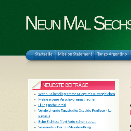
Neun Mal Sech
Startseite
Mission Statement
Tango Argentino
NEUESTE BEITRÄGE
Wenn Balkendiagramme Kriege mit KI vergleichen
Meine eigene Verschwörungstheorie
El Enganche Initial
Vergleichende Tanzstudie: Osvaldo Pugliese – La
Rayuela
Beim Elchtest fliegt Voto schon raus…
Venezuela – Der 30-Minuten-Krieg