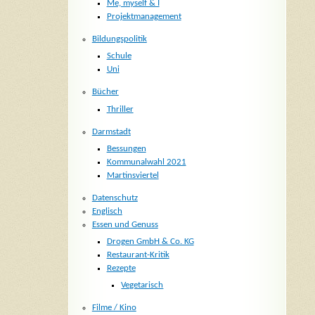
Me, myself & I
Projektmanagement
Bildungspolitik
Schule
Uni
Bücher
Thriller
Darmstadt
Bessungen
Kommunalwahl 2021
Martinsviertel
Datenschutz
Englisch
Essen und Genuss
Drogen GmbH & Co. KG
Restaurant-Kritik
Rezepte
Vegetarisch
Filme / Kino