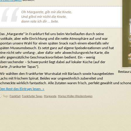
Oh Margarete, gib mir die Knete.
Und gibst mir nicht die Knete,
dann rate ich dir … bete.
Das „Margarete“ in Frankfurt fiel uns beim Vorbeilaufen durch seine
rustikale, aber edle Einrichtung und die nette Atmosphäre auf und war
spontan unsere Wahl für einen späten Snack nach einem ebenfalls sehr
späten Museumsbesuch. Es setzt ganz auf eigene Speisekreationen und hat
eine nicht sehr umfang-, aber dafür sehr abwechslungsreiche Karte, die
sehr gegensätzliche Geschmacksvorlieben bedient. Ein – wenig
überraschender – Schwerpunkt liegt dabei auf lokaler Küche (auf der
Karte „Frankurter Tapas“).
Restaur
Wir wählten den Frankfurter Wurstsalat mit Bärlauch sowie hausgebeizten
Lachs mit frischem Spinat. Beides war ungewöhnlich zubereitet und
schmeckte wirklich fantastisch. Alle Zutaten waren frisch, perfekt gewählt und schon
Den Rest des Eintrags lesen. »
Tags:
Frankfurt
,
Frankfurter Tapas
,
Margarete
,
Marius Müller-Westernhagen