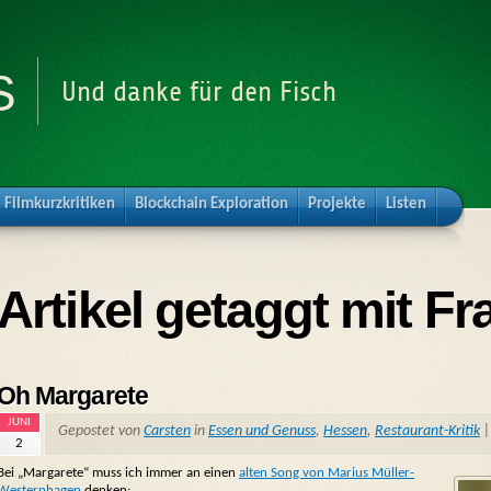
s
Und danke für den Fisch
Filmkurzkritiken
Blockchain Exploration
Projekte
Listen
Artikel getaggt mit Fr
Oh Margarete
JUNI
Gepostet von
Carsten
in
Essen und Genuss
,
Hessen
,
Restaurant-Kritik
2
Bei „Margarete“ muss ich immer an einen
alten Song von Marius Müller-
Westernhagen
denken: