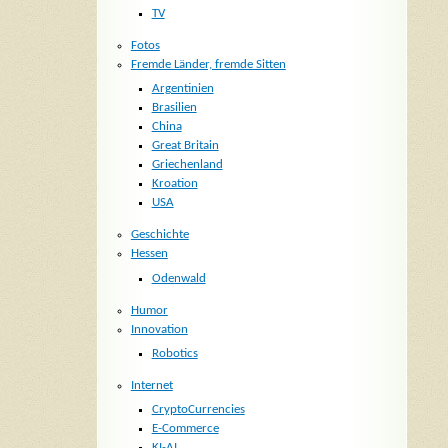
TV
Fotos
Fremde Länder, fremde Sitten
Argentinien
Brasilien
China
Great Britain
Griechenland
Kroation
USA
Geschichte
Hessen
Odenwald
Humor
Innovation
Robotics
Internet
CryptoCurrencies
E-Commerce
KI-AI