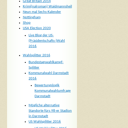
Great Britain 2014
Krimi(nalroman) Waidmannsheil
Neun mal Sechs-Kalender
Nottingham
Shop
USA Election 2020
Live Blog der US-
(Präsidentschafts-)Wahl
2016
Wahlsplitter 2016
Bundestagswahlkampf-
Splitter
Kommunalwahl Darmstadt
2016
Bewertungslogik
Kommunalwahlumfrage
Darmstadt
Mögliche alternative
Standorte fürs 98-er Stadion
in Darmstadt
US Wahlsplitter 2016