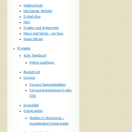
Datenschutz
Disclaimer Verkehr
E-Mail Abo
FAQ
Fragen und Antworten
Neun mal Sechs – on Tour
Spam-Server
Projekte
42er Tagebuch
Meine Lauftipps
Bucket List
Corona
Corona Tagesstatistiken
Corona-Entwicklung in den
USA
Dransfeld
Fotographie
Studies in Structures –
Investigative Fotographie