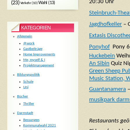
20:30 Uhr
(23)
Wahl
(13)
Verkehr
(10)
Steinbruch-Thea
Jagdhofkeller
– G
KATEGORIEN
Extasis Discoth
Allgemein
@work
Ponyhof
Pony 6 
Gastbeiträge
Home Improvements
Huckebein
Weihn
Me, myself & I
An Sibin
Quiz Ni
Projektmanagement
Green Sheep Pu
Bildungspolitik
Music Station, W
Schule
Uni
Guantanamera
–
Bücher
musikpark darm
Thriller
Darmstadt
Restaurants geö
Bessungen
Kommunalwahl 2021