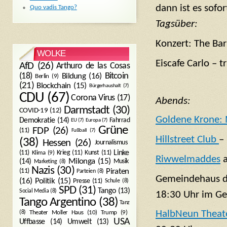
dann ist es sofor
Quo vadis Tango?
Tagsüber:
Konzert: The Bar
WOLKE
Eiscafe Carlo – t
AfD
(26)
Arthuro de las Cosas
Bitcoin
(18)
Bildung
(16)
Berlin
(9)
(21)
Blockchain
(15)
Bürgerhaushalt
(7)
CDU
(67)
Corona Virus
(17)
Abends:
Darmstadt
(30)
COVID-19
(12)
Goldene Krone: 
Demokratie
(14)
Fahrrad
EU
(7)
Europa
(7)
Grüne
FDP
(26)
(11)
Fußball
(7)
Hillstreet Club
–
(38)
Hessen
(26)
Journalismus
(11)
Krieg
(11)
Kunst
(11)
Linke
Klima
(9)
Riwwelmaddes
a
Milonga
(15)
(14)
Musik
Marketing
(8)
Nazis
(30)
Piraten
(11)
Parteien
(8)
Gemeindehaus de
Politik
(15)
(16)
Presse
(11)
Schule
(8)
SPD
(31)
Tango
(13)
Social Media
(8)
18:30 Uhr im G
Tango Argentino
(38)
Tanz
HalbNeun Theat
Trump
(9)
(8)
Theater Moller Haus
(10)
USA
Umwelt
(13)
Uffbasse
(14)