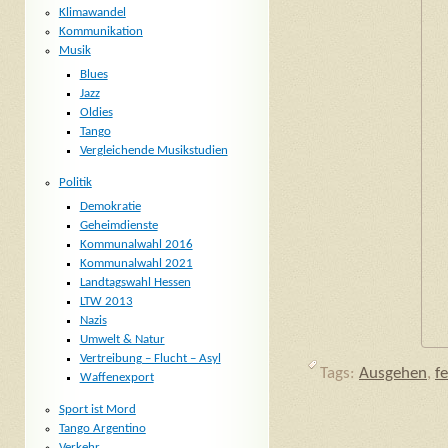
Klimawandel
Kommunikation
Musik
Blues
Jazz
Oldies
Tango
Vergleichende Musikstudien
Politik
Demokratie
Geheimdienste
Kommunalwahl 2016
Kommunalwahl 2021
Landtagswahl Hessen
LTW 2013
Nazis
Umwelt & Natur
Vertreibung – Flucht – Asyl
Tags:
Ausgehen
,
f
Waffenexport
Sport ist Mord
Tango Argentino
Verkehr