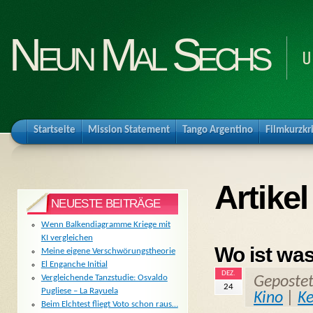
Neun Mal Sechs
U
Startseite
Mission Statement
Tango Argentino
Filmkurzkr
Artikel
NEUESTE BEITRÄGE
Wenn Balkendiagramme Kriege mit
KI vergleichen
Wo ist was
Meine eigene Verschwörungstheorie
El Enganche Initial
DEZ.
Vergleichende Tanzstudie: Osvaldo
Geposte
24
Pugliese – La Rayuela
Kino
|
K
Beim Elchtest fliegt Voto schon raus…