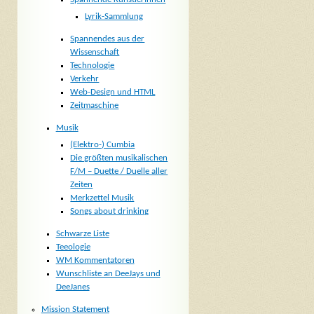
Lyrik-Sammlung
Spannendes aus der
Wissenschaft
Technologie
Verkehr
Web-Design und HTML
Zeitmaschine
Musik
(Elektro-) Cumbia
Die größten musikalischen
F/M – Duette / Duelle aller
Zeiten
Merkzettel Musik
Songs about drinking
Schwarze Liste
Teeologie
WM Kommentatoren
Wunschliste an DeeJays und
DeeJanes
Mission Statement