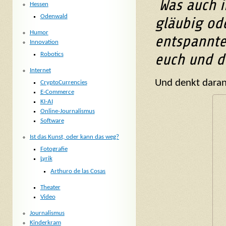
Was auch i
Hessen
Odenwald
gläubig od
Humor
entspannte
Innovation
euch und d
Robotics
Internet
Und denkt daran:
CryptoCurrencies
E-Commerce
KI-AI
Online-Journalismus
Software
Ist das Kunst, oder kann das weg?
Fotografie
Lyrik
Arthuro de las Cosas
Theater
Video
Journalismus
Kinderkram