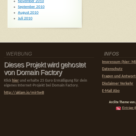
November 2010
September 2010
August 2010
Juli 2010
WERBUNG
INFOS
Impressum (hier: Mi
Dieses Projekt wird gehostet
Datenschutz
von Domain Factory
Fragen und Antwor
Klick
hier
und erhalte 25 Euro Ermäßigung für dein
Disclaimer Verkehr
eigenes Internet-Projekt bei Domain Factory.
E-Mail Abo
http://aklam.io/mirSwB
Arclite Theme von
Einträge (