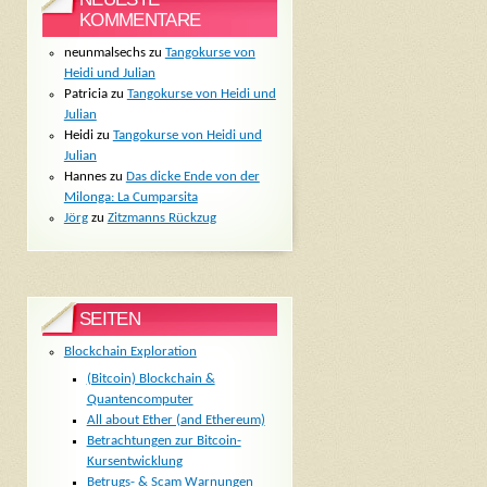
KOMMENTARE
neunmalsechs
zu
Tangokurse von
Heidi und Julian
Patricia
zu
Tangokurse von Heidi und
Julian
Heidi
zu
Tangokurse von Heidi und
Julian
Hannes
zu
Das dicke Ende von der
Milonga: La Cumparsita
Jörg
zu
Zitzmanns Rückzug
SEITEN
Blockchain Exploration
(Bitcoin) Blockchain &
Quantencomputer
All about Ether (and Ethereum)
Betrachtungen zur Bitcoin-
Kursentwicklung
Betrugs- & Scam Warnungen