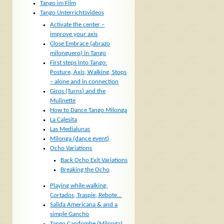
Tango im Film
Tango Unterrichtsvideos
Activate the center –
improve your axis
Close Embrace (abrazo
milonguero) in Tango
First steps into Tango:
Posture, Axis, Walking, Stops
– alone and in connection
Giros (Turns) and the
Mulinette
How to Dance Tango Milonga
La Calesita
Las Medialunas
Milonga (dance event)
Ocho Variations
Back Ocho Exit Variations
Breaking the Ocho
Playing while walking:
Cortados, Traspie, Rebote…
Salida Americana & and a
simple Gancho
Tango Candombe (Milonga)