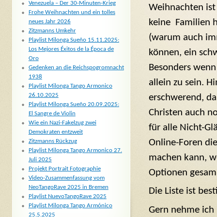
Venezuela – Der 30-Minuten-Krieg
Weihnachten ist 
Frohe Weihnachten und ein tolles
keine Familien 
neues Jahr 2026
Zitzmanns Umkehr
(warum auch imm
Playlist Milonga Sueño 15.11.2025:
Los Mejores Éxitos de la Época de
können, ein schw
Oro
Besonders wenn e
Gedenken an die Reichspogromnacht
1938
allein zu sein. 
Playlist Milonga Tango Armonico
26.10.2025
erschwerend, da
Playlist Milonga Sueño 20.09.2025:
Christen auch no
El Sangre de Violin
Wie ein Nazi-Fakelzug zwei
für alle Nicht-G
Demokraten entzweit
Online-Foren di
Zitzmanns Rückzug
Playlist Milonga Tango Armonico 27.
machen kann, wen
Juli 2025
Projekt Portrait Fotographie
Optionen gesamm
Video-Zusammenfassung vom
NeoTangoRave 2025 in Bremen
Die Liste ist bes
Playlist NuevoTangoRave 2025
Playlist Milonga Tango Armónico
Gern nehme ich 
25.5.2025