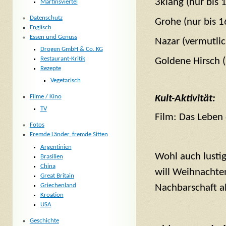
3klang (nur bis 
Martinsviertel
Datenschutz
Grohe (nur bis 1
Englisch
Essen und Genuss
Nazar (vermutlic
Drogen GmbH & Co. KG
Restaurant-Kritik
Goldene Hirsch (
Rezepte
Vegetarisch
Filme / Kino
Kult-Aktivität:
TV
Film: Das Leben 
Fotos
Fremde Länder, fremde Sitten
Argentinien
Wohl auch lustig
Brasilien
China
will Weihnachten
Great Britain
Griechenland
Nachbarschaft ab
Kroation
USA
Geschichte