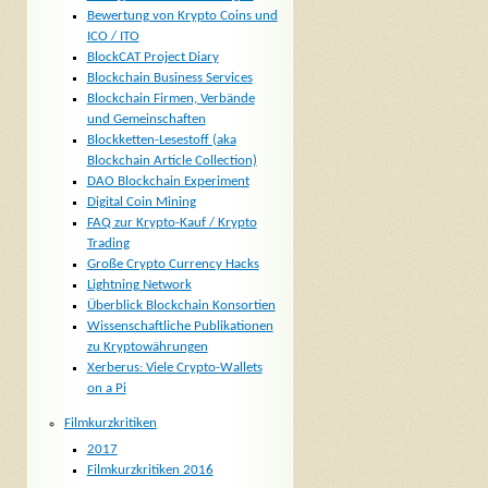
Bewertung von Krypto Coins und
ICO / ITO
BlockCAT Project Diary
Blockchain Business Services
Blockchain Firmen, Verbände
und Gemeinschaften
Blockketten-Lesestoff (aka
Blockchain Article Collection)
DAO Blockchain Experiment
Digital Coin Mining
FAQ zur Krypto-Kauf / Krypto
Trading
Große Crypto Currency Hacks
Lightning Network
Überblick Blockchain Konsortien
Wissenschaftliche Publikationen
zu Kryptowährungen
Xerberus: Viele Crypto-Wallets
on a Pi
Filmkurzkritiken
2017
Filmkurzkritiken 2016