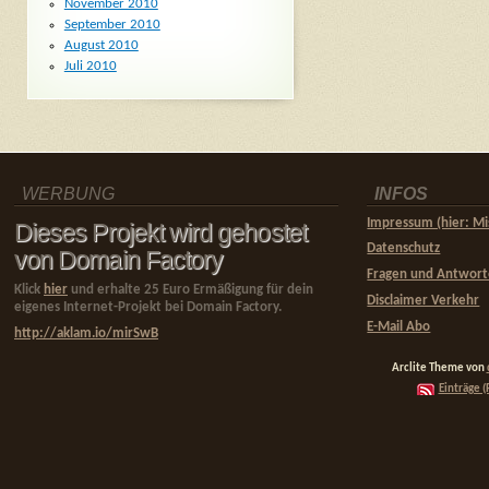
November 2010
September 2010
August 2010
Juli 2010
WERBUNG
INFOS
Impressum (hier: Mi
Dieses Projekt wird gehostet
Datenschutz
von Domain Factory
Fragen und Antwor
Klick
hier
und erhalte 25 Euro Ermäßigung für dein
Disclaimer Verkehr
eigenes Internet-Projekt bei Domain Factory.
E-Mail Abo
http://aklam.io/mirSwB
Arclite Theme von
Einträge (