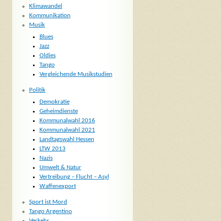
Klimawandel
Kommunikation
Musik
Blues
Jazz
Oldies
Tango
Vergleichende Musikstudien
Politik
Demokratie
Geheimdienste
Kommunalwahl 2016
Kommunalwahl 2021
Landtagswahl Hessen
LTW 2013
Nazis
Umwelt & Natur
Vertreibung – Flucht – Asyl
Waffenexport
Sport ist Mord
Tango Argentino
Verkehr