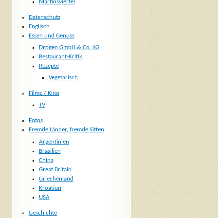
Martinsviertel
Datenschutz
Englisch
Essen und Genuss
Drogen GmbH & Co. KG
Restaurant-Kritik
Rezepte
Vegetarisch
Filme / Kino
TV
Fotos
Fremde Länder, fremde Sitten
Argentinien
Brasilien
China
Great Britain
Griechenland
Kroation
USA
Geschichte