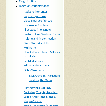
Tango im Film
Tango Unterrichtsvideos
Activate the center –
improve your axis
Close Embrace (abrazo
milonguero) in Tango
First steps into Tango:
Posture, Axis, Walking, Stops
– alone and in connection
Giros (Turns) and the
Mulinette
How to Dance Tango Milonga
La Calesita
Las Medialunas
Milonga (dance event)
Ocho Variations
Back Ocho Exit Variations
Breaking the Ocho
Playing while walking:
Cortados, Traspie, Rebote…
Salida Americana & and a
simple Gancho
Tango Candombe (Milonga)