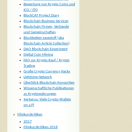
Bewertung von Krypto Coins und
ICO / ITO
BlockCAT Project Diary
Blockchain Business Services
Blockchain Firmen, Verbände
und Gemeinschaften
Blockketten-Lesestoff (aka
Blockchain Article Collection)
DAO Blockchain Experiment
Digital Coin Mining
FAQ zur Krypto-Kauf / Krypto
Trading
Große Crypto Currency Hacks
Lightning Network
Überblick Blockchain Konsortien
Wissenschaftliche Publikationen
zu Kryptowährungen
Xerberus: Viele Crypto-Wallets
on a Pi
Filmkurzkritiken
2017
Filmkurzkritiken 2016