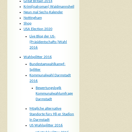
Great Britain 2014
Krimi(nalroman) Waidmannsheil
Neun mal Sechs-Kalender
Nottingham
Shop
USA Election 2020
Live Blog der US-
(Präsidentschafts-)Wahl
2016
Wahlsplitter 2016
Bundestagswahlkampf-
Splitter
Kommunalwahl Darmstadt
2016
Bewertungslogik
Kommunalwahlumfrage
Darmstadt
Mögliche alternative
Standorte fürs 98-er Stadion
in Darmstadt
US Wahlsplitter 2016