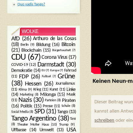
Quo vadis Tango?
WOLKE
AfD
(26)
Arthuro de las Cosas
Bitcoin
(18)
Bildung
(16)
Berlin
(9)
(21)
Blockchain
(15)
Bürgerhaushalt
(7)
CDU
(67)
Corona Virus
(17)
Darmstadt
(30)
COVID-19
(12)
Demokratie
(14)
Fahrrad
EU
(7)
Europa
(7)
Grüne
FDP
(26)
(11)
Fußball
(7)
Keinen Neun-ma
(38)
Hessen
(26)
Journalismus
(11)
Krieg
(11)
Kunst
(11)
Linke
Klima
(9)
Milonga
(15)
(14)
Musik
Marketing
(8)
Nazis
(30)
Piraten
(11)
Parteien
(8)
Dieser Beitrag wu
Politik
(15)
(16)
Presse
(11)
Schule
(8)
SPD
(31)
kannst allen Antw
Tango
(13)
Social Media
(8)
Tango Argentino
(38)
Tanz
schreiben
oder ei
Trump
(9)
(8)
Theater Moller Haus
(10)
USA
Umwelt
(13)
Uffbasse
(14)