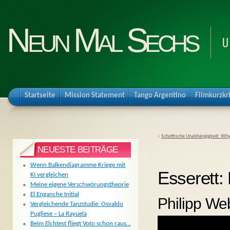
Neun Mal Sechs
U
Startseite
Mission Statement
Tango Argentino
Filmkurzkr
«
Schottische Unabhängigkeit: Why
NEUESTE BEITRÄGE
Wenn Balkendiagramme Kriege mit
Esserett:
KI vergleichen
Meine eigene Verschwörungstheorie
El Enganche Initial
Philipp Web
Vergleichende Tanzstudie: Osvaldo
Pugliese – La Rayuela
Beim Elchtest fliegt Voto schon raus…