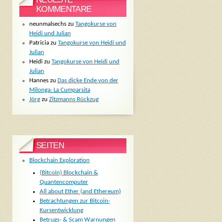
KOMMENTARE
neunmalsechs
zu
Tangokurse von
Heidi und Julian
Patricia
zu
Tangokurse von Heidi und
Julian
Heidi
zu
Tangokurse von Heidi und
Julian
Hannes
zu
Das dicke Ende von der
Milonga: La Cumparsita
Jörg
zu
Zitzmanns Rückzug
SEITEN
Blockchain Exploration
(Bitcoin) Blockchain &
Quantencomputer
All about Ether (and Ethereum)
Betrachtungen zur Bitcoin-
Kursentwicklung
Betrugs- & Scam Warnungen