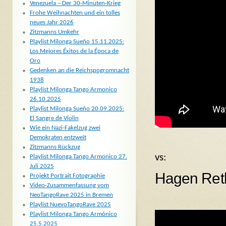
Venezuela – Der 30-Minuten-Krieg
Frohe Weihnachten und ein tolles
neues Jahr 2026
Zitzmanns Umkehr
Playlist Milonga Sueño 15.11.2025:
Los Mejores Éxitos de la Época de
Oro
Gedenken an die Reichspogromnacht
1938
Playlist Milonga Tango Armonico
26.10.2025
Playlist Milonga Sueño 20.09.2025:
El Sangre de Violin
Wie ein Nazi-Fakelzug zwei
Demokraten entzweit
Zitzmanns Rückzug
vs:
Playlist Milonga Tango Armonico 27.
Juli 2025
Hagen Reth
Projekt Portrait Fotographie
Video-Zusammenfassung vom
NeoTangoRave 2025 in Bremen
Playlist NuevoTangoRave 2025
Playlist Milonga Tango Armónico
25.5.2025