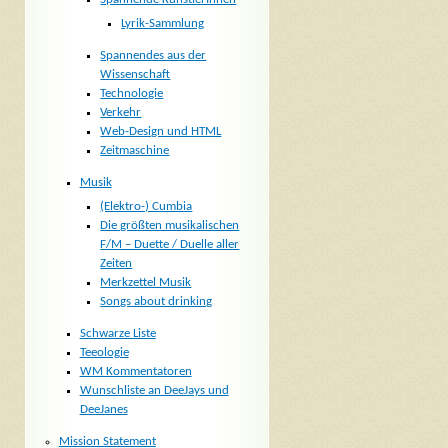
Lyrik-Sammlung
Spannendes aus der
Wissenschaft
Technologie
Verkehr
Web-Design und HTML
Zeitmaschine
Musik
(Elektro-) Cumbia
Die größten musikalischen
F/M – Duette / Duelle aller
Zeiten
Merkzettel Musik
Songs about drinking
Schwarze Liste
Teeologie
WM Kommentatoren
Wunschliste an DeeJays und
DeeJanes
Mission Statement