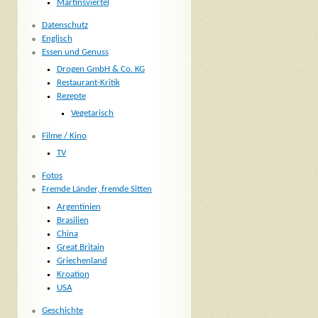
Martinsviertel
Datenschutz
Englisch
Essen und Genuss
Drogen GmbH & Co. KG
Restaurant-Kritik
Rezepte
Vegetarisch
Filme / Kino
TV
Fotos
Fremde Länder, fremde Sitten
Argentinien
Brasilien
China
Great Britain
Griechenland
Kroation
USA
Geschichte