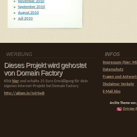
November 2010
September 2010
August 2010
Juli 2010
WERBUNG
INFOS
Impressum (hier: Mi
Dieses Projekt wird gehostet
Datenschutz
von Domain Factory
Fragen und Antwor
Klick
hier
und erhalte 25 Euro Ermäßigung für dein
Disclaimer Verkehr
eigenes Internet-Projekt bei Domain Factory.
E-Mail Abo
http://aklam.io/mirSwB
Arclite Theme von
Einträge (