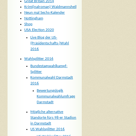
Great Britain 2014
Krimi(nalroman) Waidmannsheil
Neun mal Sechs-Kalender
Nottingham
Shop
USA Election 2020
Live Blog der US-
(Präsidentschafts-)Wahl
2016
Wahlsplitter 2016
Bundestagswahlkampf-
Splitter
Kommunalwahl Darmstadt
2016
Bewertungslogik
Kommunalwahlumfrage
Darmstadt
Mögliche alternative
Standorte fürs 98-er Stadion
in Darmstadt
US Wahlsplitter 2016