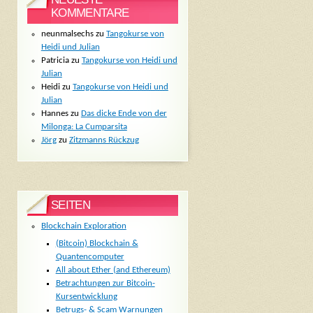
KOMMENTARE
neunmalsechs
zu
Tangokurse von
Heidi und Julian
Patricia
zu
Tangokurse von Heidi und
Julian
Heidi
zu
Tangokurse von Heidi und
Julian
Hannes
zu
Das dicke Ende von der
Milonga: La Cumparsita
Jörg
zu
Zitzmanns Rückzug
SEITEN
Blockchain Exploration
(Bitcoin) Blockchain &
Quantencomputer
All about Ether (and Ethereum)
Betrachtungen zur Bitcoin-
Kursentwicklung
Betrugs- & Scam Warnungen