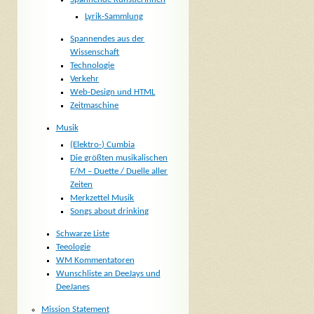
Lyrik-Sammlung
Spannendes aus der
Wissenschaft
Technologie
Verkehr
Web-Design und HTML
Zeitmaschine
Musik
(Elektro-) Cumbia
Die größten musikalischen
F/M – Duette / Duelle aller
Zeiten
Merkzettel Musik
Songs about drinking
Schwarze Liste
Teeologie
WM Kommentatoren
Wunschliste an DeeJays und
DeeJanes
Mission Statement