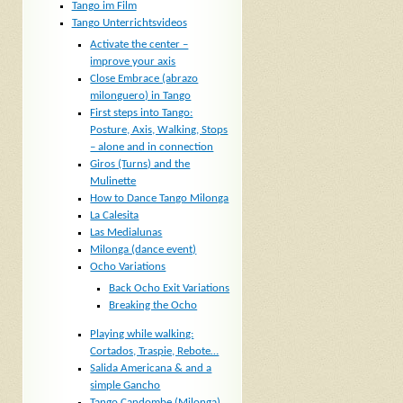
Tango im Film
Tango Unterrichtsvideos
Activate the center –
improve your axis
Close Embrace (abrazo
milonguero) in Tango
First steps into Tango:
Posture, Axis, Walking, Stops
– alone and in connection
Giros (Turns) and the
Mulinette
How to Dance Tango Milonga
La Calesita
Las Medialunas
Milonga (dance event)
Ocho Variations
Back Ocho Exit Variations
Breaking the Ocho
Playing while walking:
Cortados, Traspie, Rebote…
Salida Americana & and a
simple Gancho
Tango Candombe (Milonga)