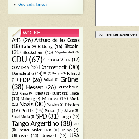
Quo vadis Tango?
WOLKE
AfD
(26)
Arthuro de las Cosas
Bitcoin
(18)
Bildung
(16)
Berlin
(9)
(21)
Blockchain
(15)
Bürgerhaushalt
(7)
CDU
(67)
Corona Virus
(17)
Darmstadt
(30)
COVID-19
(12)
Demokratie
(14)
Fahrrad
EU
(7)
Europa
(7)
Grüne
FDP
(26)
(11)
Fußball
(7)
(38)
Hessen
(26)
Journalismus
(11)
Krieg
(11)
Kunst
(11)
Linke
Klima
(9)
Milonga
(15)
(14)
Musik
Marketing
(8)
Nazis
(30)
Piraten
(11)
Parteien
(8)
Politik
(15)
(16)
Presse
(11)
Schule
(8)
SPD
(31)
Tango
(13)
Social Media
(8)
Tango Argentino
(38)
Tanz
Trump
(9)
(8)
Theater Moller Haus
(10)
USA
Umwelt
(13)
Uffbasse
(14)