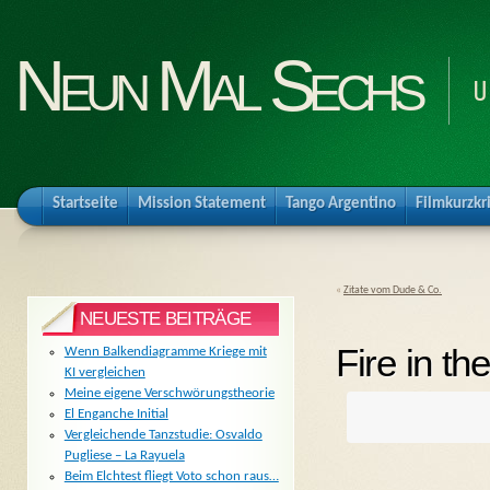
Neun Mal Sechs
U
Startseite
Mission Statement
Tango Argentino
Filmkurzkr
«
Zitate vom Dude & Co.
NEUESTE BEITRÄGE
Fire in th
Wenn Balkendiagramme Kriege mit
KI vergleichen
Meine eigene Verschwörungstheorie
El Enganche Initial
Vergleichende Tanzstudie: Osvaldo
Pugliese – La Rayuela
Beim Elchtest fliegt Voto schon raus…