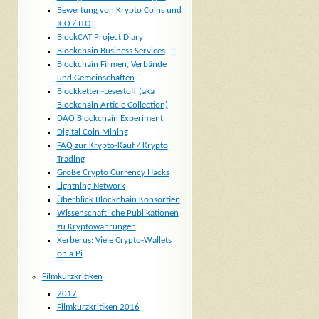
Bewertung von Krypto Coins und
ICO / ITO
BlockCAT Project Diary
Blockchain Business Services
Blockchain Firmen, Verbände
und Gemeinschaften
Blockketten-Lesestoff (aka
Blockchain Article Collection)
DAO Blockchain Experiment
Digital Coin Mining
FAQ zur Krypto-Kauf / Krypto
Trading
Große Crypto Currency Hacks
Lightning Network
Überblick Blockchain Konsortien
Wissenschaftliche Publikationen
zu Kryptowährungen
Xerberus: Viele Crypto-Wallets
on a Pi
Filmkurzkritiken
2017
Filmkurzkritiken 2016