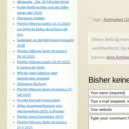
Venezuela – Der 30-Minuten-Krieg
Frohe Weihnachten und ein tolles
neues Jahr 2026
Zitzmanns Umkehr
Tags:
Animated Gi
Playlist Milonga Sueño 15.11.2025:
Los Mejores Éxitos de la Época de
Oro
Dieser Beitrag wu
Gedenken an die Reichspogromnacht
1938
veröffentlicht. Du
Playlist Milonga Tango Armonico
26.10.2025
kannst
eine Antwo
Playlist Milonga Sueño 20.09.2025:
El Sangre de Violin
Wie ein Nazi-Fakelzug zwei
Bisher kei
Demokraten entzweit
Zitzmanns Rückzug
Playlist Milonga Tango Armonico 27.
Juli 2025
Projekt Portrait Fotographie
Video-Zusammenfassung vom
NeoTangoRave 2025 in Bremen
Playlist NuevoTangoRave 2025
Playlist Milonga Tango Armónico
25.5.2025