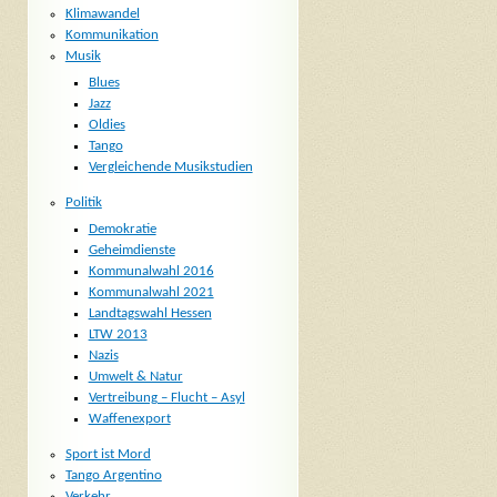
Klimawandel
Kommunikation
Musik
Blues
Jazz
Oldies
Tango
Vergleichende Musikstudien
Politik
Demokratie
Geheimdienste
Kommunalwahl 2016
Kommunalwahl 2021
Landtagswahl Hessen
LTW 2013
Nazis
Umwelt & Natur
Vertreibung – Flucht – Asyl
Waffenexport
Sport ist Mord
Tango Argentino
Verkehr