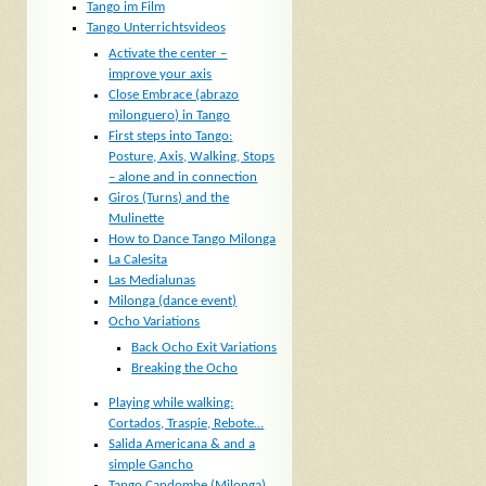
Tango im Film
Tango Unterrichtsvideos
Activate the center –
improve your axis
Close Embrace (abrazo
milonguero) in Tango
First steps into Tango:
Posture, Axis, Walking, Stops
– alone and in connection
Giros (Turns) and the
Mulinette
How to Dance Tango Milonga
La Calesita
Las Medialunas
Milonga (dance event)
Ocho Variations
Back Ocho Exit Variations
Breaking the Ocho
Playing while walking:
Cortados, Traspie, Rebote…
Salida Americana & and a
simple Gancho
Tango Candombe (Milonga)