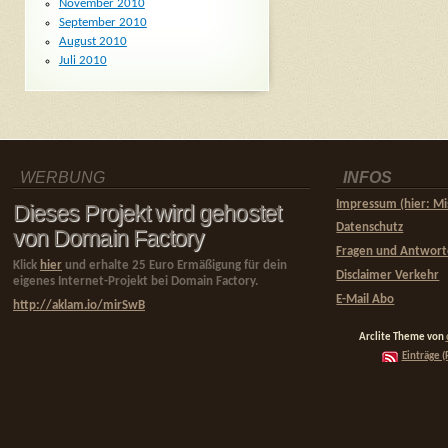
November 2010
September 2010
August 2010
Juli 2010
WERBUNG
INFOS
Impressum (hier: Mi
Dieses Projekt wird gehostet
Datenschutz
von Domain Factory
Fragen und Antwor
Klick
hier
und erhalte 25 Euro Ermäßigung für dein
Disclaimer Verkehr
eigenes Internet-Projekt bei Domain Factory.
E-Mail Abo
http://aklam.io/mirSwB
Arclite Theme von
Einträge (