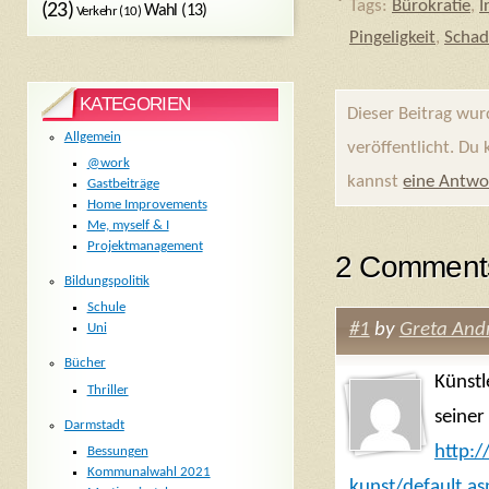
Tags:
Bürokratie
,
I
(23)
Wahl
(13)
Verkehr
(10)
Pingeligkeit
,
Schad
KATEGORIEN
Dieser Beitrag wu
Allgemein
veröffentlicht. Du
@work
kannst
eine Antwo
Gastbeiträge
Home Improvements
Me, myself & I
Projektmanagement
2 Comment
Bildungspolitik
Schule
#1
by
Greta And
Uni
Bücher
Künstl
Thriller
seiner
Darmstadt
http:
Bessungen
Kommunalwahl 2021
kunst/default.a