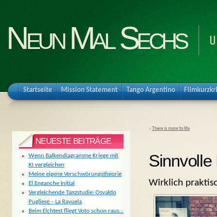
Neun Mal Sechs
U
Startseite
Mission Statement
Tango Argentino
Filmkurzkr
«
There is more to life
NEUESTE BEITRÄGE
Sinnvolle
Wenn Balkendiagramme Kriege mit
KI vergleichen
Meine eigene Verschwörungstheorie
Wirklich praktis
El Enganche Initial
Vergleichende Tanzstudie: Osvaldo
Pugliese – La Rayuela
Beim Elchtest fliegt Voto schon raus…