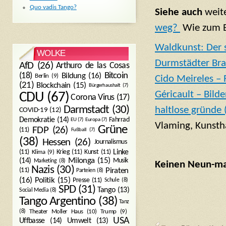
Quo vadis Tango?
Siehe auch
weit
weg?
Wie zum B
Waldkunst: Der
WOLKE
Durmstädter B
AfD
(26)
Arthuro de las Cosas
Bitcoin
(18)
Bildung
(16)
Berlin
(9)
Cido Meireles – 
(21)
Blockchain
(15)
Bürgerhaushalt
(7)
Géricault – Bild
CDU
(67)
Corona Virus
(17)
Darmstadt
(30)
haltlose gründe 
COVID-19
(12)
Demokratie
(14)
Fahrrad
EU
(7)
Europa
(7)
Vlaming, Kunsth
Grüne
FDP
(26)
(11)
Fußball
(7)
(38)
Hessen
(26)
Journalismus
(11)
Krieg
(11)
Kunst
(11)
Linke
Klima
(9)
Milonga
(15)
(14)
Musik
Marketing
(8)
Keinen Neun-mal
Nazis
(30)
Piraten
(11)
Parteien
(8)
Politik
(15)
(16)
Presse
(11)
Schule
(8)
SPD
(31)
Tango
(13)
Social Media
(8)
Tango Argentino
(38)
Tanz
Trump
(9)
(8)
Theater Moller Haus
(10)
USA
Umwelt
(13)
Uffbasse
(14)