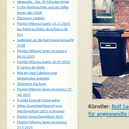
Venezuela – Der 30-Minuten-Krieg
Frohe Weihnachten und ein tolles
neues Jahr 2026
Zitzmanns Umkehr
Playlist Milonga Sueño 15.11.2025:
Los Mejores Éxitos de la Época de
Oro
Gedenken an die Reichspogromnacht
1938
Playlist Milonga Tango Armonico
26.10.2025
Playlist Milonga Sueño 20.09.2025:
El Sangre de Violin
Wie ein Nazi-Fakelzug zwei
Demokraten entzweit
Zitzmanns Rückzug
Playlist Milonga Tango Armonico 27.
Juli 2025
Projekt Portrait Fotographie
Künstler:
Rolf S
Video-Zusammenfassung vom
NeoTangoRave 2025 in Bremen
für angewandte 
Playlist NuevoTangoRave 2025
Playlist Milonga Tango Armónico
25.5.2025