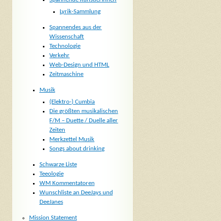
Lyrik-Sammlung
Spannendes aus der
Wissenschaft
Technologie
Verkehr
Web-Design und HTML
Zeitmaschine
Musik
(Elektro-) Cumbia
Die größten musikalischen
F/M – Duette / Duelle aller
Zeiten
Merkzettel Musik
Songs about drinking
Schwarze Liste
Teeologie
WM Kommentatoren
Wunschliste an DeeJays und
DeeJanes
Mission Statement