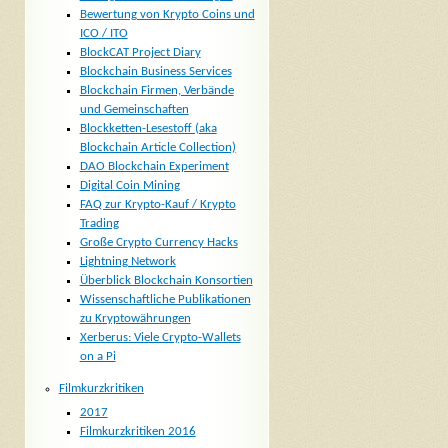
Bewertung von Krypto Coins und
ICO / ITO
BlockCAT Project Diary
Blockchain Business Services
Blockchain Firmen, Verbände
und Gemeinschaften
Blockketten-Lesestoff (aka
Blockchain Article Collection)
DAO Blockchain Experiment
Digital Coin Mining
FAQ zur Krypto-Kauf / Krypto
Trading
Große Crypto Currency Hacks
Lightning Network
Überblick Blockchain Konsortien
Wissenschaftliche Publikationen
zu Kryptowährungen
Xerberus: Viele Crypto-Wallets
on a Pi
Filmkurzkritiken
2017
Filmkurzkritiken 2016