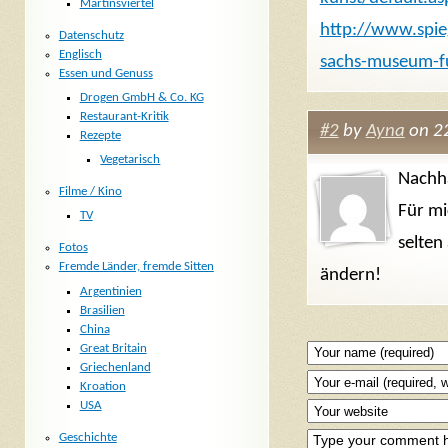
Martinsviertel
http://www.spieg
Datenschutz
Englisch
sachs-museum-f
Essen und Genuss
Drogen GmbH & Co. KG
Restaurant-Kritik
#2
by
Ayna
on 22
Rezepte
Vegetarisch
Nachha
Filme / Kino
Für mi
TV
selten
Fotos
Fremde Länder, fremde Sitten
ändern!
Argentinien
Brasilien
China
Great Britain
Griechenland
Kroation
USA
Geschichte