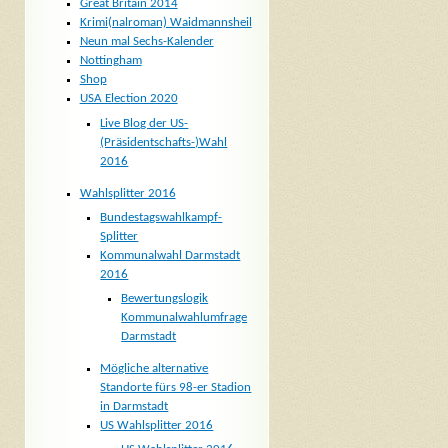
Great Britain 2014
Krimi(nalroman) Waidmannsheil
Neun mal Sechs-Kalender
Nottingham
Shop
USA Election 2020
Live Blog der US-
(Präsidentschafts-)Wahl
2016
Wahlsplitter 2016
Bundestagswahlkampf-
Splitter
Kommunalwahl Darmstadt
2016
Bewertungslogik
Kommunalwahlumfrage
Darmstadt
Mögliche alternative
Standorte fürs 98-er Stadion
in Darmstadt
US Wahlsplitter 2016