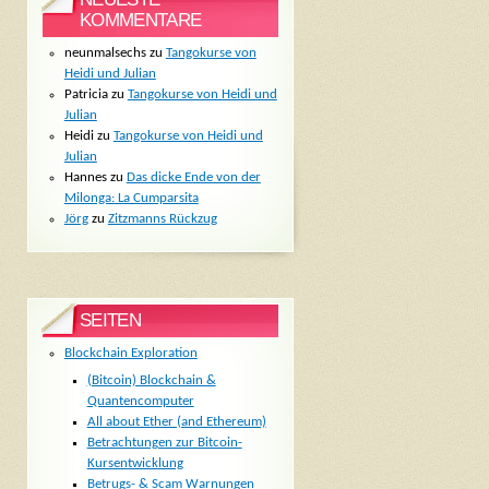
KOMMENTARE
neunmalsechs
zu
Tangokurse von
Heidi und Julian
Patricia
zu
Tangokurse von Heidi und
Julian
Heidi
zu
Tangokurse von Heidi und
Julian
Hannes
zu
Das dicke Ende von der
Milonga: La Cumparsita
Jörg
zu
Zitzmanns Rückzug
SEITEN
Blockchain Exploration
(Bitcoin) Blockchain &
Quantencomputer
All about Ether (and Ethereum)
Betrachtungen zur Bitcoin-
Kursentwicklung
Betrugs- & Scam Warnungen