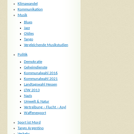
Klimawandel
Kommunikation
Musik
Blues
Jazz
Oldies
Tango
Vergleichende Musikstudien
Politik
Demokratie
Geheimdienste
Kommunalwahl 2016
Kommunalwahl 2021
Landtagswahl Hessen
LTW 2013
Nazis
Umwelt & Natur
Vertreibung – Flucht – Asyl
Waffenexport
Sport ist Mord
Tango Argentino
Verkehr