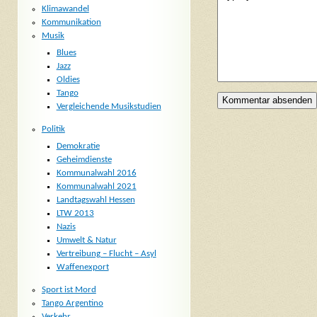
Klimawandel
Kommunikation
Musik
Blues
Jazz
Oldies
Tango
Vergleichende Musikstudien
Politik
Demokratie
Geheimdienste
Kommunalwahl 2016
Kommunalwahl 2021
Landtagswahl Hessen
LTW 2013
Nazis
Umwelt & Natur
Vertreibung – Flucht – Asyl
Waffenexport
Sport ist Mord
Tango Argentino
Verkehr