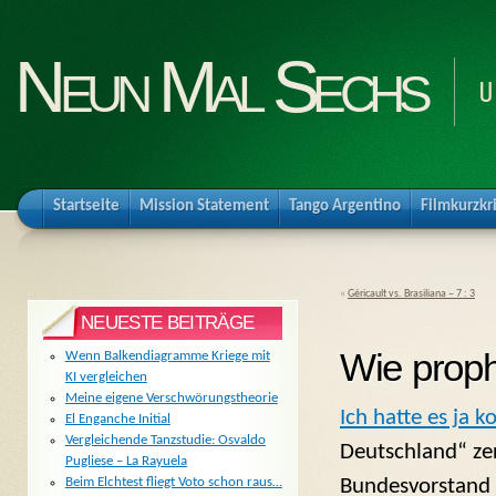
Neun Mal Sechs
U
Startseite
Mission Statement
Tango Argentino
Filmkurzkr
«
Géricault vs. Brasiliana – 7 : 3
NEUESTE BEITRÄGE
Wie prophe
Wenn Balkendiagramme Kriege mit
KI vergleichen
Meine eigene Verschwörungstheorie
Ich hatte es ja
El Enganche Initial
Vergleichende Tanzstudie: Osvaldo
Deutschland“ ze
Pugliese – La Rayuela
Bundesvorstand a
Beim Elchtest fliegt Voto schon raus…