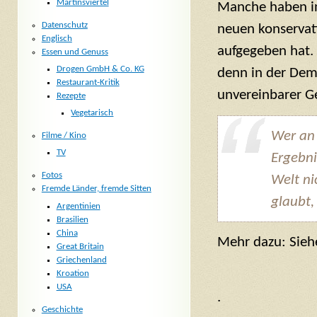
Martinsviertel
Manche haben in 
Datenschutz
neuen konservati
Englisch
aufgegeben hat. 
Essen und Genuss
Drogen GmbH & Co. KG
denn in der Dem
Restaurant-Kritik
unvereinbarer Ge
Rezepte
Vegetarisch
Wer an 
Filme / Kino
TV
Ergebni
Fotos
Welt ni
Fremde Länder, fremde Sitten
glaubt,
Argentinien
Brasilien
China
Mehr dazu: Sie
Great Britain
Griechenland
Kroation
USA
.
Geschichte