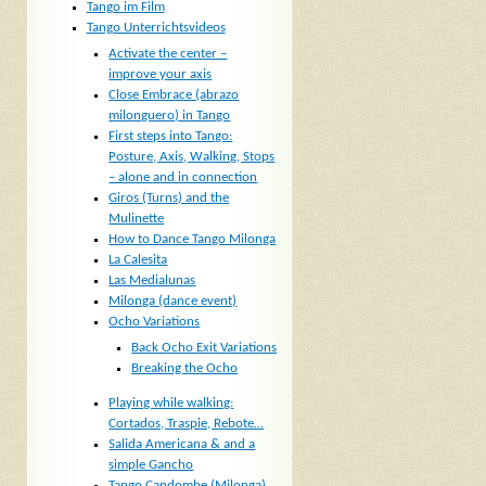
Tango im Film
Tango Unterrichtsvideos
Activate the center –
improve your axis
Close Embrace (abrazo
milonguero) in Tango
First steps into Tango:
Posture, Axis, Walking, Stops
– alone and in connection
Giros (Turns) and the
Mulinette
How to Dance Tango Milonga
La Calesita
Las Medialunas
Milonga (dance event)
Ocho Variations
Back Ocho Exit Variations
Breaking the Ocho
Playing while walking:
Cortados, Traspie, Rebote…
Salida Americana & and a
simple Gancho
Tango Candombe (Milonga)