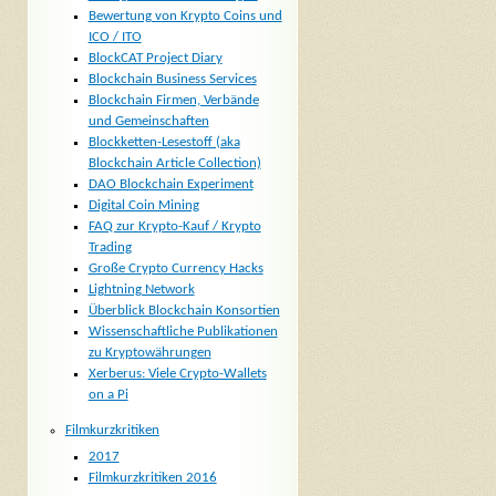
Bewertung von Krypto Coins und
ICO / ITO
BlockCAT Project Diary
Blockchain Business Services
Blockchain Firmen, Verbände
und Gemeinschaften
Blockketten-Lesestoff (aka
Blockchain Article Collection)
DAO Blockchain Experiment
Digital Coin Mining
FAQ zur Krypto-Kauf / Krypto
Trading
Große Crypto Currency Hacks
Lightning Network
Überblick Blockchain Konsortien
Wissenschaftliche Publikationen
zu Kryptowährungen
Xerberus: Viele Crypto-Wallets
on a Pi
Filmkurzkritiken
2017
Filmkurzkritiken 2016