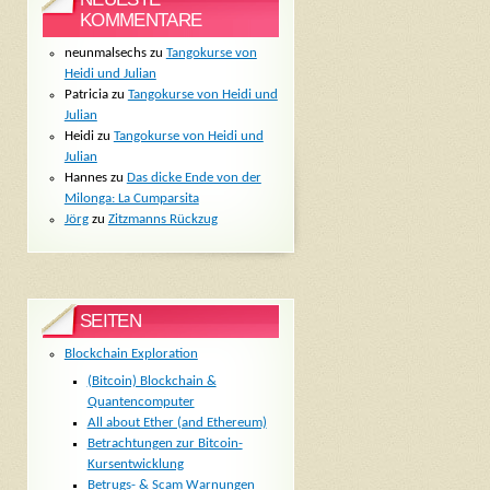
KOMMENTARE
neunmalsechs
zu
Tangokurse von
Heidi und Julian
Patricia
zu
Tangokurse von Heidi und
Julian
Heidi
zu
Tangokurse von Heidi und
Julian
Hannes
zu
Das dicke Ende von der
Milonga: La Cumparsita
Jörg
zu
Zitzmanns Rückzug
SEITEN
Blockchain Exploration
(Bitcoin) Blockchain &
Quantencomputer
All about Ether (and Ethereum)
Betrachtungen zur Bitcoin-
Kursentwicklung
Betrugs- & Scam Warnungen