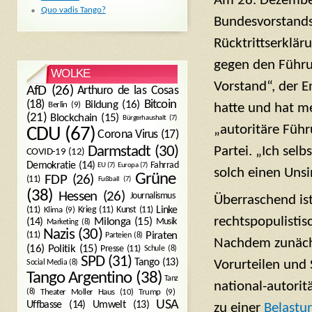
Am 28. Dezember 
Quo vadis Tango?
Bundesvorstands,
Rücktrittserklä
gegen den Führu
WOLKE
Vorstand“, der E
AfD
(26)
Arthuro de las Cosas
Bitcoin
(18)
Bildung
(16)
Berlin
(9)
hatte und hat me
(21)
Blockchain
(15)
Bürgerhaushalt
(7)
„autoritäre Führ
CDU
(67)
Corona Virus
(17)
Partei. „Ich sel
Darmstadt
(30)
COVID-19
(12)
Demokratie
(14)
Fahrrad
EU
(7)
Europa
(7)
solch einen Unsin
Grüne
FDP
(26)
(11)
Fußball
(7)
(38)
Hessen
(26)
Journalismus
Überraschend ist
(11)
Krieg
(11)
Kunst
(11)
Linke
Klima
(9)
rechtspopulisti
Milonga
(15)
(14)
Musik
Marketing
(8)
Nazis
(30)
Piraten
(11)
Parteien
(8)
Nachdem zunächs
Politik
(15)
(16)
Presse
(11)
Schule
(8)
SPD
(31)
Tango
(13)
Vorurteilen und
Social Media
(8)
Tango Argentino
(38)
Tanz
national-autori
Trump
(9)
(8)
Theater Moller Haus
(10)
USA
Umwelt
(13)
Uffbasse
(14)
zu einer
Belastu