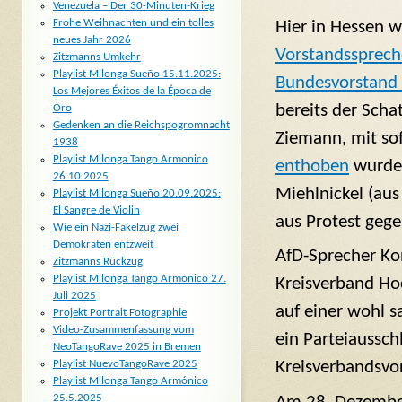
Venezuela – Der 30-Minuten-Krieg
Frohe Weihnachten und ein tolles
Hier in Hessen 
neues Jahr 2026
Vorstandsspreche
Zitzmanns Umkehr
Playlist Milonga Sueño 15.11.2025:
Bundesvorstand
Los Mejores Éxitos de la Época de
bereits der Scha
Oro
Gedenken an die Reichspogromnacht
Ziemann, mit so
1938
Playlist Milonga Tango Armonico
enthoben
wurde.
26.10.2025
Miehlnickel (aus
Playlist Milonga Sueño 20.09.2025:
El Sangre de Violin
aus Protest gege
Wie ein Nazi-Fakelzug zwei
Demokraten entzweit
AfD-Sprecher Ko
Zitzmanns Rückzug
Playlist Milonga Tango Armonico 27.
Kreisverband Ho
Juli 2025
auf einer wohl 
Projekt Portrait Fotographie
Video-Zusammenfassung vom
ein Parteiaussch
NeoTangoRave 2025 in Bremen
Playlist NuevoTangoRave 2025
Kreisverbandsvo
Playlist Milonga Tango Armónico
25.5.2025