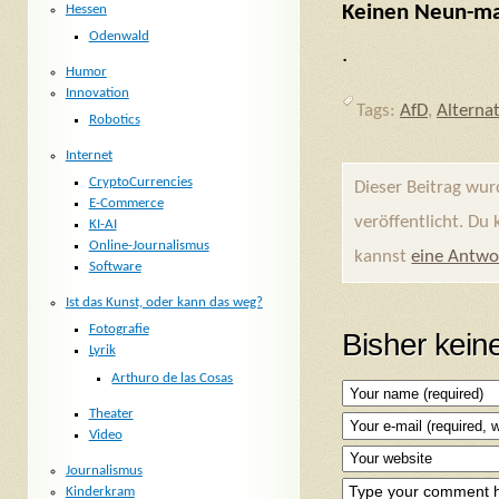
Keinen Neun-mal
Hessen
Odenwald
.
Humor
Innovation
Tags:
AfD
,
Alterna
Robotics
Internet
CryptoCurrencies
Dieser Beitrag wu
E-Commerce
veröffentlicht. Du
KI-AI
Online-Journalismus
kannst
eine Antwo
Software
Ist das Kunst, oder kann das weg?
Fotografie
Bisher kei
Lyrik
Arthuro de las Cosas
Theater
Video
Journalismus
Kinderkram