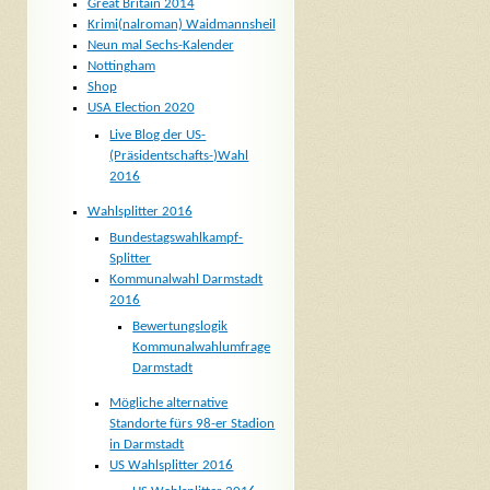
Great Britain 2014
Krimi(nalroman) Waidmannsheil
Neun mal Sechs-Kalender
Nottingham
Shop
USA Election 2020
Live Blog der US-
(Präsidentschafts-)Wahl
2016
Wahlsplitter 2016
Bundestagswahlkampf-
Splitter
Kommunalwahl Darmstadt
2016
Bewertungslogik
Kommunalwahlumfrage
Darmstadt
Mögliche alternative
Standorte fürs 98-er Stadion
in Darmstadt
US Wahlsplitter 2016