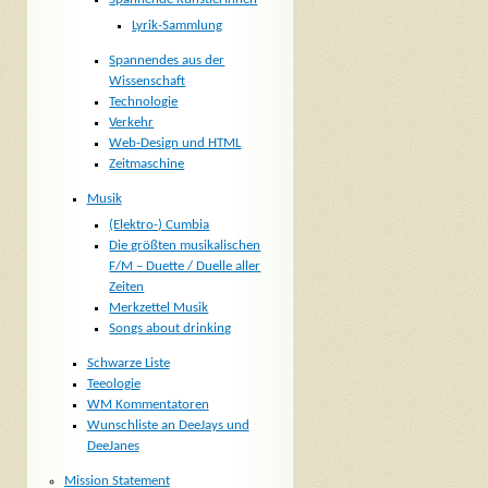
Lyrik-Sammlung
Spannendes aus der
Wissenschaft
Technologie
Verkehr
Web-Design und HTML
Zeitmaschine
Musik
(Elektro-) Cumbia
Die größten musikalischen
F/M – Duette / Duelle aller
Zeiten
Merkzettel Musik
Songs about drinking
Schwarze Liste
Teeologie
WM Kommentatoren
Wunschliste an DeeJays und
DeeJanes
Mission Statement