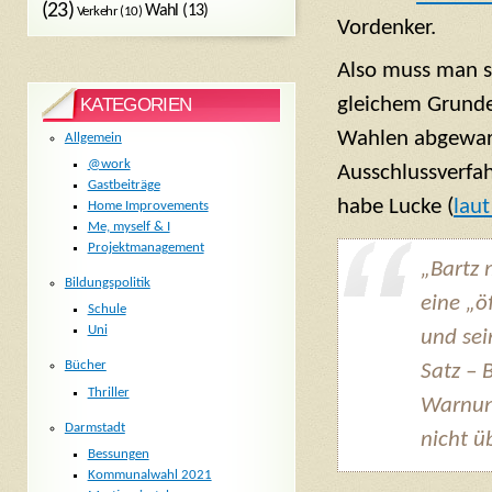
(23)
Wahl
(13)
Verkehr
(10)
Vordenker.
Also muss man s
gleichem Grunde)
KATEGORIEN
Wahlen abgewar
Allgemein
@work
Ausschlussverfa
Gastbeiträge
habe Lucke (
laut
Home Improvements
Me, myself & I
Projektmanagement
„Bartz
Bildungspolitik
eine „ö
Schule
Uni
und sei
Bücher
Satz – 
Thriller
Warnun
Darmstadt
nicht ü
Bessungen
Kommunalwahl 2021