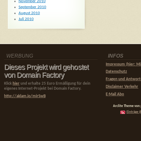
November 2010
September 2010
August 2010
Juli 2010
WERBUNG
INFOS
Impressum (hier: Mi
Dieses Projekt wird gehostet
Datenschutz
von Domain Factory
Fragen und Antwor
Klick
hier
und erhalte 25 Euro Ermäßigung für dein
Disclaimer Verkehr
eigenes Internet-Projekt bei Domain Factory.
E-Mail Abo
http://aklam.io/mirSwB
Arclite Theme von
Einträge (