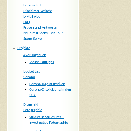
Datenschutz
Disclaimer Verkehr
E-Mail Abo
FAQ
Fragen und Antworten
Neun mal Sechs – on Tour
Spam-Server
Projekte
42er Tagebuch
Meine Lauftipps
Bucket List
Corona
Corona Tagesstatistiken
Corona-Entwicklung in den
USA
Dransfeld
Fotographie
Studies in Structures –
Investigative Fotographie