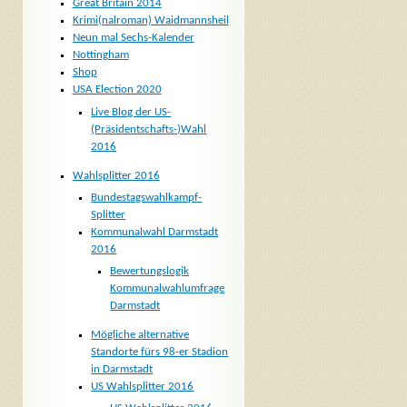
Great Britain 2014
Krimi(nalroman) Waidmannsheil
Neun mal Sechs-Kalender
Nottingham
Shop
USA Election 2020
Live Blog der US-
(Präsidentschafts-)Wahl
2016
Wahlsplitter 2016
Bundestagswahlkampf-
Splitter
Kommunalwahl Darmstadt
2016
Bewertungslogik
Kommunalwahlumfrage
Darmstadt
Mögliche alternative
Standorte fürs 98-er Stadion
in Darmstadt
US Wahlsplitter 2016