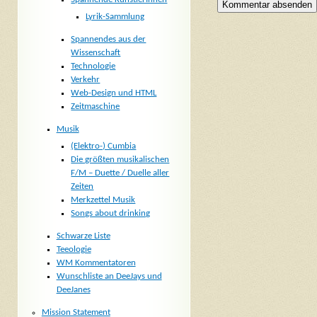
Lyrik-Sammlung
Spannendes aus der
Wissenschaft
Technologie
Verkehr
Web-Design und HTML
Zeitmaschine
Musik
(Elektro-) Cumbia
Die größten musikalischen
F/M – Duette / Duelle aller
Zeiten
Merkzettel Musik
Songs about drinking
Schwarze Liste
Teeologie
WM Kommentatoren
Wunschliste an DeeJays und
DeeJanes
Mission Statement