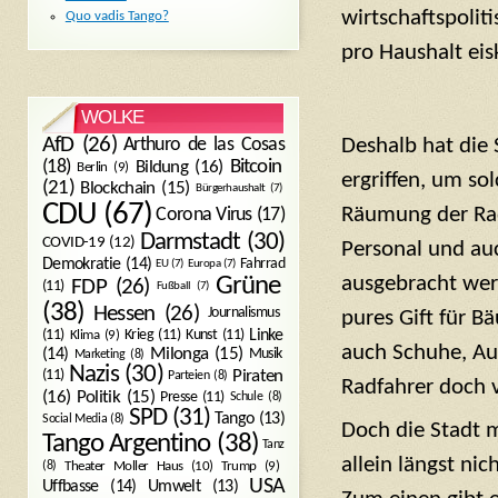
wirtschaftspolit
Quo vadis Tango?
pro Haushalt ei
WOLKE
AfD
(26)
Arthuro de las Cosas
Deshalb hat die
Bitcoin
(18)
Bildung
(16)
Berlin
(9)
ergriffen, um so
(21)
Blockchain
(15)
Bürgerhaushalt
(7)
CDU
(67)
Räumung der Radw
Corona Virus
(17)
Darmstadt
(30)
COVID-19
(12)
Personal und au
Demokratie
(14)
Fahrrad
EU
(7)
Europa
(7)
ausgebracht werd
Grüne
FDP
(26)
(11)
Fußball
(7)
(38)
Hessen
(26)
Journalismus
pures Gift für B
(11)
Krieg
(11)
Kunst
(11)
Linke
Klima
(9)
auch Schuhe, Au
Milonga
(15)
(14)
Musik
Marketing
(8)
Nazis
(30)
Piraten
(11)
Parteien
(8)
Radfahrer doch 
Politik
(15)
(16)
Presse
(11)
Schule
(8)
SPD
(31)
Tango
(13)
Social Media
(8)
Doch die Stadt 
Tango Argentino
(38)
Tanz
allein längst ni
Trump
(9)
(8)
Theater Moller Haus
(10)
USA
Umwelt
(13)
Uffbasse
(14)