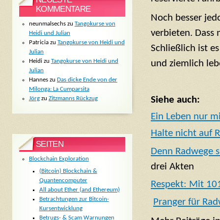
KOMMENTARE
Noch besser jed
neunmalsechs
zu
Tangokurse von
verbieten. Dass
Heidi und Julian
Patricia
zu
Tangokurse von Heidi und
Schließlich ist 
Julian
Heidi
zu
Tangokurse von Heidi und
und ziemlich leb
Julian
Hannes
zu
Das dicke Ende von der
Milonga: La Cumparsita
Siehe auch:
Jörg
zu
Zitzmanns Rückzug
Ein Leben nur m
Halte nicht auf
SEITEN
Denn Radwege s
Blockchain Exploration
drei Akten
(Bitcoin) Blockchain &
Quantencomputer
Respekt: Mit 101
All about Ether (and Ethereum)
Betrachtungen zur Bitcoin-
Pranger für Ra
Kursentwicklung
Betrugs- & Scam Warnungen