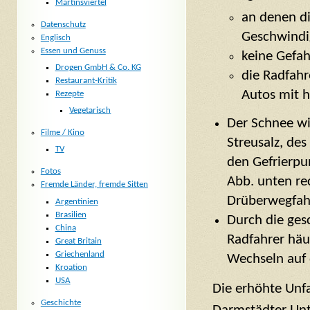
Martinsviertel
an denen di
Datenschutz
Geschwindi
Englisch
Essen und Genuss
keine Gefa
Drogen GmbH & Co. KG
die Radfahr
Restaurant-Kritik
Autos mit 
Rezepte
Vegetarisch
Der Schnee wi
Filme / Kino
Streusalz, de
TV
den Gefrierpu
Fotos
Abb. unten re
Fremde Länder, fremde Sitten
Drüberwegfah
Argentinien
Brasilien
Durch die ges
China
Radfahrer häu
Great Britain
Griechenland
Wechseln auf
Kroation
USA
Die erhöhte Unfa
Geschichte