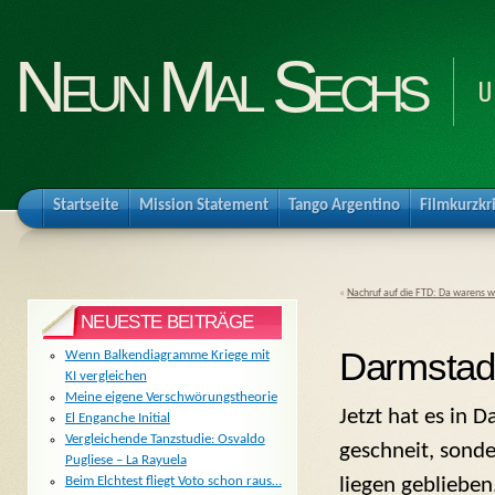
Neun Mal Sechs
U
Startseite
Mission Statement
Tango Argentino
Filmkurzkr
«
Nachruf auf die FTD: Da warens 
NEUESTE BEITRÄGE
Darmstadt
Wenn Balkendiagramme Kriege mit
KI vergleichen
Meine eigene Verschwörungstheorie
Jetzt hat es in 
El Enganche Initial
Vergleichende Tanzstudie: Osvaldo
geschneit, sonde
Pugliese – La Rayuela
liegen geblieben.
Beim Elchtest fliegt Voto schon raus…