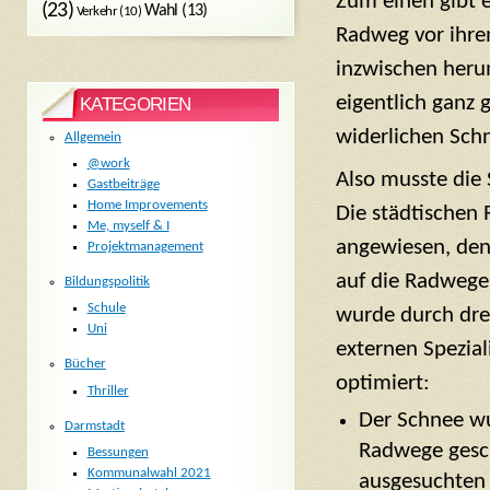
Zum einen gibt 
(23)
Wahl
(13)
Verkehr
(10)
Radweg vor ihre
inzwischen heru
eigentlich ganz 
KATEGORIEN
widerlichen Schn
Allgemein
@work
Also musste die 
Gastbeiträge
Home Improvements
Die städtischen
Me, myself & I
angewiesen, den
Projektmanagement
auf die Radwege
Bildungspolitik
Schule
wurde durch drei
Uni
externen Spezia
Bücher
optimiert:
Thriller
Der Schnee wu
Darmstadt
Radwege gesch
Bessungen
Kommunalwahl 2021
ausgesuchten 