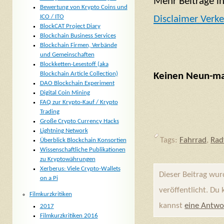
Mehr Beiträge in
Bewertung von Krypto Coins und
ICO / ITO
Disclaimer Verk
BlockCAT Project Diary
Blockchain Business Services
Blockchain Firmen, Verbände
und Gemeinschaften
Blockketten-Lesestoff (aka
Blockchain Article Collection)
Keinen Neun-mal
DAO Blockchain Experiment
Digital Coin Mining
FAQ zur Krypto-Kauf / Krypto
Trading
Große Crypto Currency Hacks
Lightning Network
Tags:
Fahrrad
,
Rad
Überblick Blockchain Konsortien
Wissenschaftliche Publikationen
zu Kryptowährungen
Xerberus: Viele Crypto-Wallets
Dieser Beitrag wu
on a Pi
veröffentlicht. Du
Filmkurzkritiken
kannst
eine Antwo
2017
Filmkurzkritiken 2016