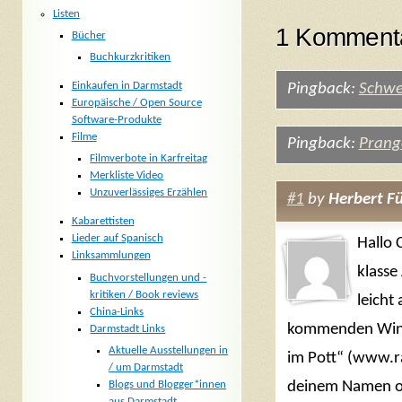
Listen
1 Kommenta
Bücher
Buchkurzkritiken
Einkaufen in Darmstadt
Pingback:
Schwe
Europäische / Open Source
Software-Produkte
Filme
Pingback:
Prang
Filmverbote in Karfreitag
Merkliste Video
Unzuverlässiges Erzählen
#1
by
Herbert F
Kabarettisten
Lieder auf Spanisch
Hallo 
Linksammlungen
klasse
Buchvorstellungen und -
kritiken / Book reviews
leicht
China-Links
kommenden Wint
Darmstadt Links
Aktuelle Ausstellungen in
im Pott“ (www.r
/ um Darmstadt
Blogs und Blogger*innen
deinem Namen o
aus Darmstadt