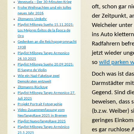
Venezuela – Der 30-Minuten-Krieg
oft, schon gar ni
Frohe Weihnachten und ein tolles
neues Jahr 2026
der Zeitpunkt, a
Zitzmanns Umkehr
Weicheier unter
Playlist Milonga Sueño 15.11.2025:
Los Mejores Éxitos de la Época de
ins Auto klettern
Oro
Gedenken an die Reichspogromnacht
Radfahrern befr
1938
jetzt wieder un
Playlist Milonga Tango Armonico
26.10.2025
so
wild parken wi
Playlist Milonga Sueño 20.09.2025:
El Sangre de Violin
Doch was ist da
Wie ein Nazi-Fakelzug zwei
Demokraten entzweit
Darmstädter mit
Zitzmanns Rückzug
Gegend. Sind di
Playlist Milonga Tango Armonico 27.
Juli 2025
beweisen, dass s
Projekt Portrait Fotographie
(b.z.w. Weiber) 
Video-Zusammenfassung vom
NeoTangoRave 2025 in Bremen
geringes Einkom
Playlist NuevoTangoRave 2025
Playlist Milonga Tango Armónico
es gar ruchlose 
25.5.2025