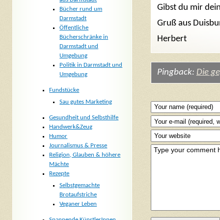
Gibst du mir dei
Bücher rund um
Darmstadt
Gruß aus Duisbu
Öffentliche
Bücherschränke in
Herbert
Darmstadt und
Umgebung
Politik in Darmstadt und
Pingback:
Die ge
Umgebung
Fundstücke
Sau gutes Marketing
Gesundheit und Selbsthilfe
Handwerk&Zeug
Humor
Journalismus & Presse
Religion, Glauben & höhere
Mächte
Rezepte
Selbstgemachte
Brotaufstriche
Veganer Leben
Spannende KünstlerInnen