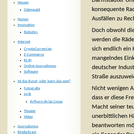
Darmstädter Unt
Hessen
konsequente Radf
Odenwald
Ausfällen zu Re
Humor
Innovation
Doch obwohl die
Robotics
werden die Rädel
Internet
sich endlich ein
CryptoCurrencies
E-Commerce
mangelndes Eink
KI-AI
Online-Journalismus
deutscher Indust
Software
Straße auszuwei
Ist das Kunst, oder kann das weg?
Nicht wenigen A
Fotografie
Lyrik
dass er diese Fr
Arthuro de las Cosas
Macht seiner te
Theater
unerbittlichen 
Video
beantworten möc
Journalismus
Kinderkram