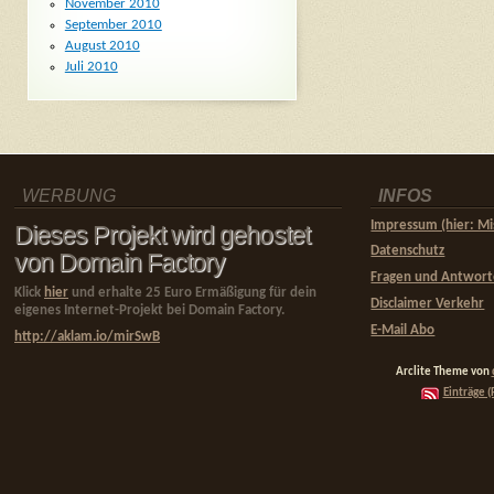
November 2010
September 2010
August 2010
Juli 2010
WERBUNG
INFOS
Impressum (hier: Mi
Dieses Projekt wird gehostet
Datenschutz
von Domain Factory
Fragen und Antwor
Klick
hier
und erhalte 25 Euro Ermäßigung für dein
Disclaimer Verkehr
eigenes Internet-Projekt bei Domain Factory.
E-Mail Abo
http://aklam.io/mirSwB
Arclite Theme von
Einträge (