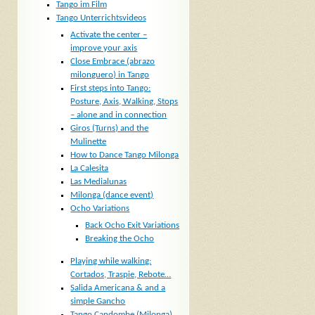
Tango im Film
Tango Unterrichtsvideos
Activate the center –
improve your axis
Close Embrace (abrazo
milonguero) in Tango
First steps into Tango:
Posture, Axis, Walking, Stops
– alone and in connection
Giros (Turns) and the
Mulinette
How to Dance Tango Milonga
La Calesita
Las Medialunas
Milonga (dance event)
Ocho Variations
Back Ocho Exit Variations
Breaking the Ocho
Playing while walking:
Cortados, Traspie, Rebote…
Salida Americana & and a
simple Gancho
Tango Candombe (Milonga)