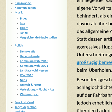
ein liegender Ra
Klimawandel
eigene Vorwärts
Kommunikation
Musik
behindert, als ei
Blues
davon ab, ihre 
Jazz
Oldies
das allgemeine A
Tango
Vergleichende Musikstudien
Statt dessen arti
Politik
aggressives Hupe
Demokratie
Unterschreitung
Geheimdienste
Kommunalwahl 2016
großzügig beme
Kommunalwahl 2021
beim Überholen
Landtagswahl Hessen
LTW 2013
Besonders gesch
Nazis
Umwelt & Natur
Schlaglochdicht
Vertreibung – Flucht – Asyl
Waffenexport
auf der Fahrbahn
jedoch erheblich
Sport ist Mord
Tango Argentino
über den Lack de
Verkehr