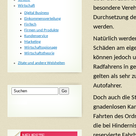
Wirtschaft
besondere Verehr
Digital Business
Durchsetzung des
Einkommensverteilung
FinTech
werden.
Firmen und Produkte
Kundenservice
Natürlich werden
Marketing
Schäden am eige
Wirtschaftsspionage
Wirtschaftstheorie
können jedoch u
Zitate und andere Weisheiten
Radfahrens in ge
gelten als sehr 
Autofahrer.
Doch auch die S
gnadenlosen Kamp
Fahrten des Ord
die bei Hindern
reservierte Fahr
NEUESTE