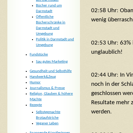
Bücher rund um
02:58 Uhr: Obam
Darmstadt
Öffentliche
wenig überrasch
Bücherschränke in
Darmstadt und
Umgebung
Politik in Darmstadt und
02:53 Uhr: 63% 
Umgebung
unglaublich!
Fundstücke
Sau gutes Marketing
Gesundheit und Selbsthilfe
02:44 Uhr: In Vi
Handwerk&Zeug
Humor
noch in der Schl
Journalismus & Presse
geschlossen wer
Religion, Glauben & höhere
Mächte
Resultate mehr z
Rezepte
werden.
Selbstgemachte
Brotaufstriche
Veganer Leben
Spannende KünstlerInnen