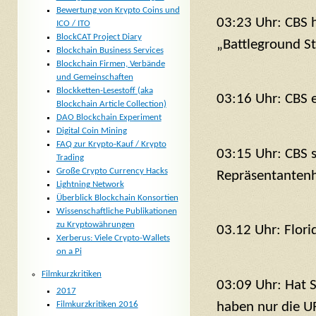
Bewertung von Krypto Coins und
03:23 Uhr: CBS 
ICO / ITO
BlockCAT Project Diary
„Battleground St
Blockchain Business Services
Blockchain Firmen, Verbände
und Gemeinschaften
Blockketten-Lesestoff (aka
03:16 Uhr: CBS 
Blockchain Article Collection)
DAO Blockchain Experiment
Digital Coin Mining
FAQ zur Krypto-Kauf / Krypto
03:15 Uhr: CBS s
Trading
Große Crypto Currency Hacks
Repräsentantenh
Lightning Network
Überblick Blockchain Konsortien
Wissenschaftliche Publikationen
zu Kryptowährungen
03.12 Uhr: Flor
Xerberus: Viele Crypto-Wallets
on a Pi
Filmkurzkritiken
03:09 Uhr: Hat S
2017
Filmkurzkritiken 2016
haben nur die U