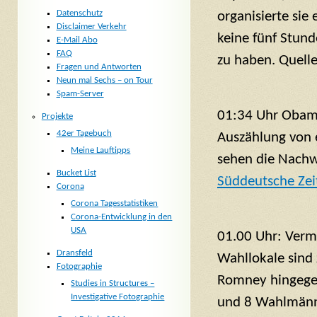
Datenschutz
organisierte sie
Disclaimer Verkehr
keine fünf Stun
E-Mail Abo
FAQ
zu haben. Quell
Fragen und Antworten
Neun mal Sechs – on Tour
Spam-Server
01:34 Uhr Obama 
Projekte
42er Tagebuch
Auszählung von e
Meine Lauftipps
sehen die Nachwa
Bucket List
Süddeutsche Zei
Corona
Corona Tagesstatistiken
Corona-Entwicklung in den
USA
01.00 Uhr: Verm
Dransfeld
Wahllokale sind
Fotographie
Romney hingege
Studies in Structures –
Investigative Fotographie
und 8 Wahlmänne