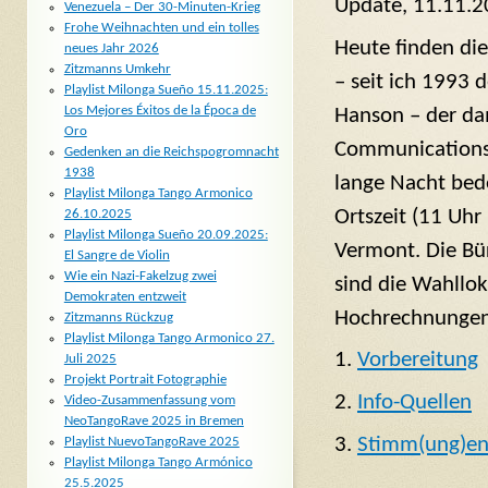
Update, 11.11.
Venezuela – Der 30-Minuten-Krieg
Frohe Weihnachten und ein tolles
Heute finden die
neues Jahr 2026
Zitzmanns Umkehr
– seit ich 1993 
Playlist Milonga Sueño 15.11.2025:
Los Mejores Éxitos de la Época de
Hanson – der da
Oro
Communications s
Gedenken an die Reichspogromnacht
1938
lange Nacht bede
Playlist Milonga Tango Armonico
Ortszeit (11 Uh
26.10.2025
Playlist Milonga Sueño 20.09.2025:
Vermont. Die Bür
El Sangre de Violin
Wie ein Nazi-Fakelzug zwei
sind die Wahllok
Demokraten entzweit
Hochrechnungen 
Zitzmanns Rückzug
Playlist Milonga Tango Armonico 27.
1.
Vorbereitung
Juli 2025
Projekt Portrait Fotographie
2.
Info-Quellen
Video-Zusammenfassung vom
NeoTangoRave 2025 in Bremen
3.
Stimm(ung)en
Playlist NuevoTangoRave 2025
Playlist Milonga Tango Armónico
25.5.2025