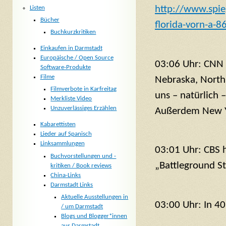
http://www.spieg
Listen
Bücher
florida-vorn-a-
Buchkurzkritiken
Einkaufen in Darmstadt
Europäische / Open Source
03:06 Uhr: CNN
Software-Produkte
Filme
Nebraska, North
Filmverbote in Karfreitag
uns – natürlich 
Merkliste Video
Unzuverlässiges Erzählen
Außerdem New Y
Kabarettisten
Lieder auf Spanisch
Linksammlungen
03:01 Uhr: CBS 
Buchvorstellungen und -
„Battleground St
kritiken / Book reviews
China-Links
Darmstadt Links
Aktuelle Ausstellungen in
03:00 Uhr: In 40
/ um Darmstadt
Blogs und Blogger*innen
aus Darmstadt