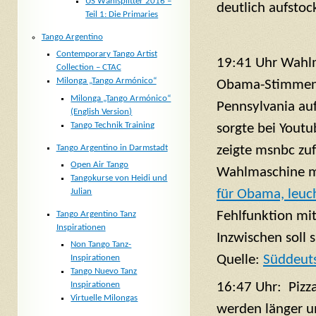
US Wahlsplitter 2016 –
deutlich aufsto
Teil 1: Die Primaries
Tango Argentino
Contemporary Tango Artist
19:41 Uhr Wahlm
Collection – CTAC
Milonga „Tango Armónico“
Obama-Stimmen 
Milonga „Tango Armónico“
Pennsylvania a
(English Version)
Tango Technik Training
sorgte bei Youtu
Tango Argentino in Darmstadt
zeigte msnbc zuf
Open Air Tango
Wahlmaschine mi
Tangokurse von Heidi und
Julian
für Obama, leuc
Fehlfunktion mit
Tango Argentino Tanz
Inspirationen
Inzwischen soll 
Non Tango Tanz-
Quelle:
Süddeuts
Inspirationen
Tango Nuevo Tanz
16:47 Uhr: Pizz
Inspirationen
Virtuelle Milongas
werden länger u