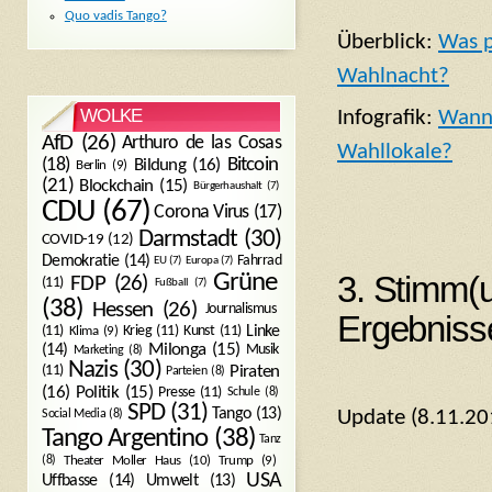
Quo vadis Tango?
Überblick:
Was p
Wahlnacht?
WOLKE
Infografik:
Wann 
AfD
(26)
Arthuro de las Cosas
Wahllokale?
Bitcoin
(18)
Bildung
(16)
Berlin
(9)
(21)
Blockchain
(15)
Bürgerhaushalt
(7)
CDU
(67)
Corona Virus
(17)
Darmstadt
(30)
COVID-19
(12)
Demokratie
(14)
Fahrrad
EU
(7)
Europa
(7)
3. Stimm(
Grüne
FDP
(26)
(11)
Fußball
(7)
(38)
Hessen
(26)
Journalismus
Ergebniss
(11)
Krieg
(11)
Kunst
(11)
Linke
Klima
(9)
Milonga
(15)
(14)
Musik
Marketing
(8)
Nazis
(30)
Piraten
(11)
Parteien
(8)
Politik
(15)
(16)
Presse
(11)
Schule
(8)
SPD
(31)
Tango
(13)
Update (8.11.20
Social Media
(8)
Tango Argentino
(38)
Tanz
Trump
(9)
(8)
Theater Moller Haus
(10)
USA
Umwelt
(13)
Uffbasse
(14)