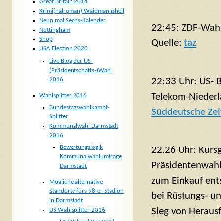
Great Britain 2014
Krimi(nalroman) Waidmannsheil
Neun mal Sechs-Kalender
22:45: ZDF-Wahlp
Nottingham
Shop
Quelle:
taz
USA Election 2020
Live Blog der US-
(Präsidentschafts-)Wahl
2016
22:33 Uhr: US- 
Telekom-Niederla
Wahlsplitter 2016
Bundestagswahlkampf-
Süddeutsche Zei
Splitter
Kommunalwahl Darmstadt
2016
Bewertungslogik
22.26 Uhr: Kurs
Kommunalwahlumfrage
Präsidentenwahl
Darmstadt
zum Einkauf ent
Mögliche alternative
Standorte fürs 98-er Stadion
bei Rüstungs- un
in Darmstadt
Sieg von Heraus
US Wahlsplitter 2016