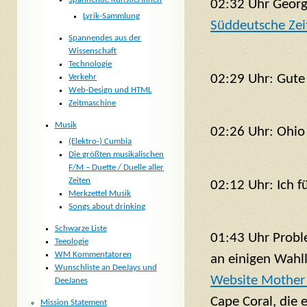
02:32 Uhr Georg
Lyrik-Sammlung
Süddeutsche Zei
Spannendes aus der
Wissenschaft
Technologie
02:29 Uhr: Gute
Verkehr
Web-Design und HTML
Zeitmaschine
Musik
02:26 Uhr: Ohio
(Elektro-) Cumbia
Die größten musikalischen
F/M – Duette / Duelle aller
Zeiten
02:12 Uhr: Ich 
Merkzettel Musik
Songs about drinking
Schwarze Liste
01:43 Uhr Probl
Teeologie
WM Kommentatoren
an einigen Wahll
Wunschliste an DeeJays und
Website Mother
DeeJanes
Cape Coral, die 
Mission Statement