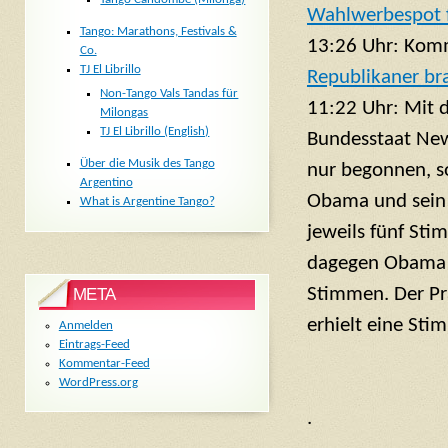
Wahlwerbespot f
Tango: Marathons, Festivals &
13:26 Uhr: Komm
Co.
TJ El Librillo
Republikaner br
Non-Tango Vals Tandas für
11:22 Uhr: Mit 
Milongas
TJ El Librillo (English)
Bundesstaat New
Über die Musik des Tango
nur begonnen, s
Argentino
Obama und sein 
What is Argentine Tango?
jeweils fünf Sti
dagegen Obama 
Stimmen. Der Prä
META
erhielt eine St
Anmelden
Eintrags-Feed
Kommentar-Feed
WordPress.org
.