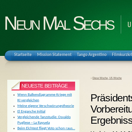
Neun Mal Sechs
U
Startseite
Mission Statement
Tango Argentino
Filmkurzkr
«
Diese Woche, US-Woche
NEUESTE BEITRÄGE
Präsident
Wenn Balkendiagramme Kriege mit
KI vergleichen
Vorbereit
Meine eigene Verschwörungstheorie
El Enganche Initial
Ergebnis
Vergleichende Tanzstudie: Osvaldo
Pugliese – La Rayuela
Beim Elchtest fliegt Voto schon raus…