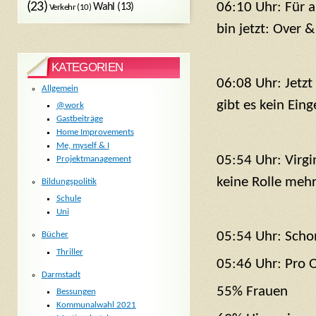
06:10 Uhr: Für a
(23)
Wahl
(13)
Verkehr
(10)
bin jetzt: Over &
KATEGORIEN
06:08 Uhr: Jetz
Allgemein
gibt es kein Ein
@work
Gastbeiträge
Home Improvements
Me, myself & I
05:54 Uhr: Virgi
Projektmanagement
keine Rolle mehr
Bildungspolitik
Schule
Uni
05:54 Uhr: Scho
Bücher
Thriller
05:46 Uhr: Pro
Darmstadt
55% Frauen
Bessungen
Kommunalwahl 2021