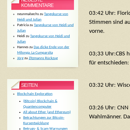
KOMMENTARE
03:42 Uhr: Flori
neunmalsechs
zu
Tangokurse von
Heidi und Julian
Stimmen sind au
Patricia
zu
Tangokurse von Heidi und
vorne.
Julian
Heidi
zu
Tangokurse von Heidi und
Julian
Hannes
zu
Das dicke Ende von der
03;33 Uhr:CBS h
Milonga: La Cumparsita
Jörg
zu
Zitzmanns Rückzug
für entschieden
03:32 Uhr: Wis
SEITEN
Blockchain Exploration
(Bitcoin) Blockchain &
Quantencomputer
03:26 Uhr: CNN 
All about Ether (and Ethereum)
Wahlmänner. Das
Betrachtungen zur Bitcoin-
Kursentwicklung
Betrugs- & Scam Warnungen