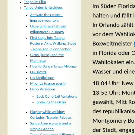
Tango im Film
im Süden Florida
Tango Unterrichtsvideos
halten und fällt
Activate the center –
improve your axis
In Orlando zähl
Close Embrace (abrazo
milonguero) in Tango
vor dem Wahllo
First steps into Tango:
Boxweltmeister
Posture, Axis, Walking, Stops
– alone and in connection
in Florida oder 
Giros (Turns) and the
Mulinette
Wahllokalen ein.
How to Dance Tango Milonga
Wasser und eine
La Calesita
Las Medialunas
18:04 Uhr: New 
Milonga (dance event)
Ocho Variations
13:53 Uhr: Mont
Back Ocho Exit Variations
gewählt, Mitt Ro
Breaking the Ocho
des republikanis
Playing while walking:
Cortados, Traspie, Rebote…
Montgomery Burn
Salida Americana & and a
der Stadt, engagi
simple Gancho
Tango Candombe (Milonga)