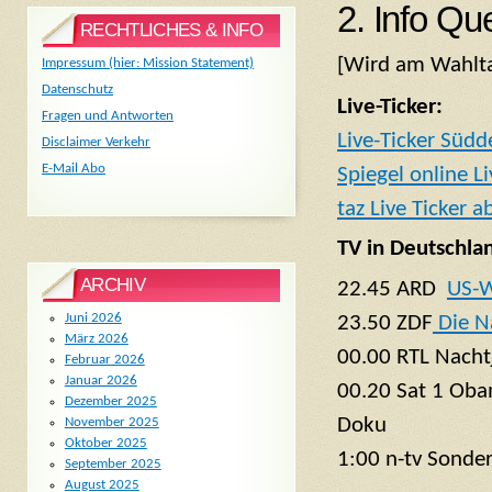
2. Info Qu
RECHTLICHES & INFO
[Wird am Wahlta
Impressum (hier: Mission Statement)
Datenschutz
Live-Ticker:
Fragen und Antworten
Live-Ticker Süd
Disclaimer Verkehr
E-Mail Abo
Spiegel online Li
taz Live Ticker 
TV in Deutschla
ARCHIV
22.45 ARD
US-W
Juni 2026
23.50 ZDF
Die N
März 2026
00.00 RTL Nacht
Februar 2026
Januar 2026
00.20 Sat 1 Oba
Dezember 2025
Doku
November 2025
Oktober 2025
1:00 n-tv Sond
September 2025
August 2025