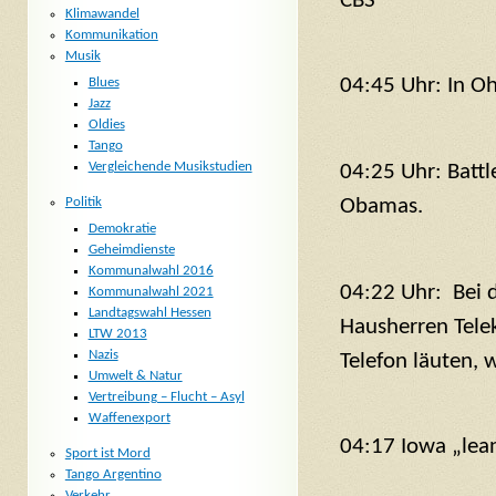
CBS
Klimawandel
Kommunikation
Musik
04:45 Uhr: In O
Blues
Jazz
Oldies
Tango
Vergleichende Musikstudien
04:25 Uhr: Battl
Politik
Obamas.
Demokratie
Geheimdienste
Kommunalwahl 2016
04:22 Uhr: Bei d
Kommunalwahl 2021
Landtagswahl Hessen
Hausherren Tele
LTW 2013
Nazis
Telefon läuten, w
Umwelt & Natur
Vertreibung – Flucht – Asyl
Waffenexport
04:17 Iowa „lea
Sport ist Mord
Tango Argentino
Verkehr