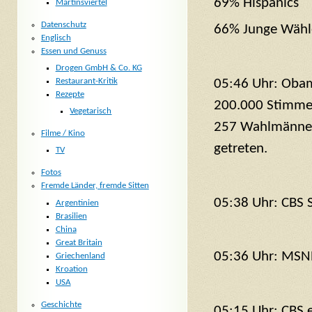
69% Hispanics
Martinsviertel
Datenschutz
66% Junge Wähl
Englisch
Essen und Genuss
Drogen GmbH & Co. KG
Restaurant-Kritik
05:46 Uhr: Obam
Rezepte
200.000 Stimmen
Vegetarisch
257 Wahlmänner-
Filme / Kino
getreten.
TV
Fotos
Fremde Länder, fremde Sitten
05:38 Uhr: CBS 
Argentinien
Brasilien
China
Great Britain
05:36 Uhr: MSN
Griechenland
Kroation
USA
Geschichte
05:15 Uhr: CBS 