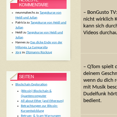
KOMMENTARE
– BonGusto TV:
neunmalsechs
zu
Tangokurse von
Heidi und Julian
nicht wirklich
Patricia
zu
Tangokurse von Heidi und
kann sich durc
Julian
Videos durcha
Heidi
zu
Tangokurse von Heidi und
Julian
Hannes
zu
Das dicke Ende von der
Milonga: La Cumparsita
Jörg
zu
Zitzmanns Rückzug
– QTom spielt 
deinem Geschm
SEITEN
wenn du dich re
Blockchain Exploration
mit Musik besc
(Bitcoin) Blockchain &
Dudelfunk hört
Quantencomputer
bedient.
All about Ether (and Ethereum)
Betrachtungen zur Bitcoin-
Kursentwicklung
Betrugs- & Scam Warnungen