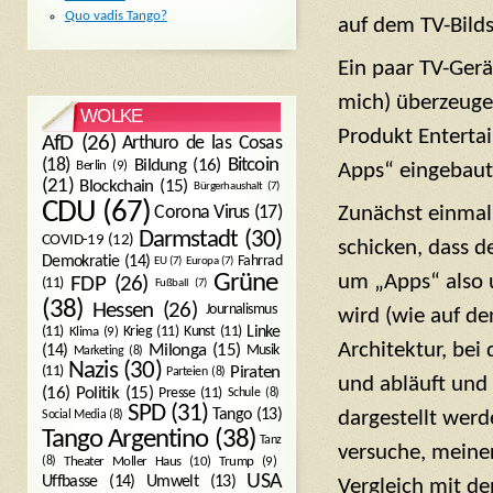
Quo vadis Tango?
auf dem TV-Bild
Ein paar TV-Gerä
mich) überzeuge
WOLKE
Produkt Entertai
AfD
(26)
Arthuro de las Cosas
Bitcoin
(18)
Bildung
(16)
Berlin
(9)
Apps“ eingebaut,
(21)
Blockchain
(15)
Bürgerhaushalt
(7)
CDU
(67)
Zunächst einmal
Corona Virus
(17)
Darmstadt
(30)
COVID-19
(12)
schicken, dass d
Demokratie
(14)
Fahrrad
EU
(7)
Europa
(7)
um „Apps“ also u
Grüne
FDP
(26)
(11)
Fußball
(7)
(38)
Hessen
(26)
Journalismus
wird (wie auf de
(11)
Krieg
(11)
Kunst
(11)
Linke
Klima
(9)
Architektur, bei
Milonga
(15)
(14)
Musik
Marketing
(8)
Nazis
(30)
Piraten
(11)
Parteien
(8)
und abläuft und
Politik
(15)
(16)
Presse
(11)
Schule
(8)
SPD
(31)
Tango
(13)
dargestellt werd
Social Media
(8)
Tango Argentino
(38)
Tanz
versuche, meiner
Trump
(9)
(8)
Theater Moller Haus
(10)
USA
Umwelt
(13)
Uffbasse
(14)
Vergleich mit de