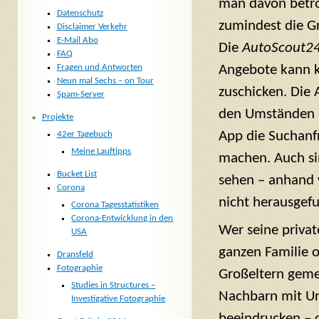
man davon betrof
Datenschutz
zumindest die G
Disclaimer Verkehr
E-Mail Abo
Die
AutoScout2
FAQ
Fragen und Antworten
Angebote kann k
Neun mal Sechs – on Tour
zuschicken. Die 
Spam-Server
den Umständen e
Projekte
App die Suchanfr
42er Tagebuch
Meine Lauftipps
machen. Auch si
Bucket List
sehen – anhand 
Corona
nicht herausgef
Corona Tagesstatistiken
Corona-Entwicklung in den
Wer seine privat
USA
ganzen Familie 
Dransfeld
Fotographie
Großeltern geme
Studies in Structures –
Nachbarn mit Ur
Investigative Fotographie
beeindrucken – o