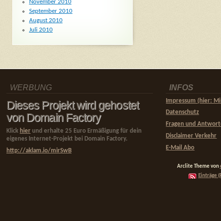
November 2010
September 2010
August 2010
Juli 2010
WERBUNG
INFOS
Impressum (hier: Mi
Dieses Projekt wird gehostet
Datenschutz
von Domain Factory
Fragen und Antwor
Klick
hier
und erhalte 25 Euro Ermäßigung für dein
Disclaimer Verkehr
eigenes Internet-Projekt bei Domain Factory.
E-Mail Abo
http://aklam.io/mirSwB
Arclite Theme von
Einträge (