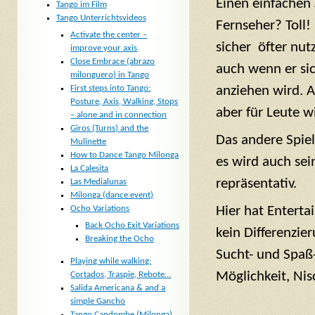
Einen einfachen
Tango im Film
Tango Unterrichtsvideos
Fernseher? Toll!
Activate the center –
sicher öfter nutz
improve your axis
Close Embrace (abrazo
auch wenn er si
milonguero) in Tango
anziehen wird. A
First steps into Tango:
Posture, Axis, Walking, Stops
aber für Leute w
– alone and in connection
Giros (Turns) and the
Das andere Spie
Mulinette
How to Dance Tango Milonga
es wird auch sei
La Calesita
repräsentativ.
Las Medialunas
Milonga (dance event)
Hier hat Enterta
Ocho Variations
Back Ocho Exit Variations
kein Differenzier
Breaking the Ocho
Sucht- und Spaß-
Playing while walking:
Möglichkeit, Ni
Cortados, Traspie, Rebote…
Salida Americana & and a
simple Gancho
Tango Candombe (Milonga)