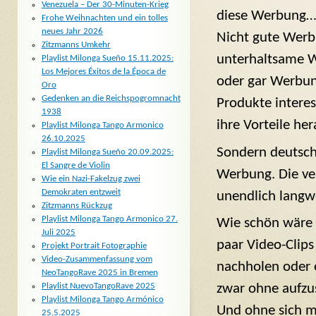
Venezuela – Der 30-Minuten-Krieg
diese Werbung…
Frohe Weihnachten und ein tolles
neues Jahr 2026
Nicht gute Werb
Zitzmanns Umkehr
unterhaltsame 
Playlist Milonga Sueño 15.11.2025:
Los Mejores Éxitos de la Época de
oder gar Werbung
Oro
Gedenken an die Reichspogromnacht
Produkte interes
1938
ihre Vorteile her
Playlist Milonga Tango Armonico
26.10.2025
Sondern deutsch
Playlist Milonga Sueño 20.09.2025:
El Sangre de Violin
Werbung. Die ver
Wie ein Nazi-Fakelzug zwei
Demokraten entzweit
unendlich langwe
Zitzmanns Rückzug
Playlist Milonga Tango Armonico 27.
Wie schön wäre e
Juli 2025
paar Video-Clips
Projekt Portrait Fotographie
Video-Zusammenfassung vom
nachholen oder 
NeoTangoRave 2025 in Bremen
Playlist NuevoTangoRave 2025
zwar ohne aufzu
Playlist Milonga Tango Armónico
Und ohne sich mi
25.5.2025