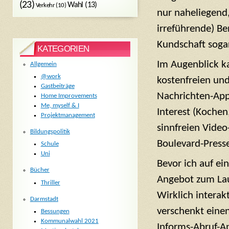
(23)
Wahl
(13)
Verkehr
(10)
nur naheliegend, 
irreführende) B
Kundschaft soga
KATEGORIEN
Im Augenblick ka
Allgemein
@work
kostenfreien und
Gastbeiträge
Nachrichten-Apps
Home Improvements
Me, myself & I
Interest (Kochen
Projektmanagement
sinnfreien Video
Bildungspolitik
Boulevard-Press
Schule
Uni
Bevor ich auf ei
Bücher
Angebot zum Laun
Thriller
Wirklich interak
Darmstadt
verschenkt einen
Bessungen
Kommunalwahl 2021
Informs-Abruf-Ap