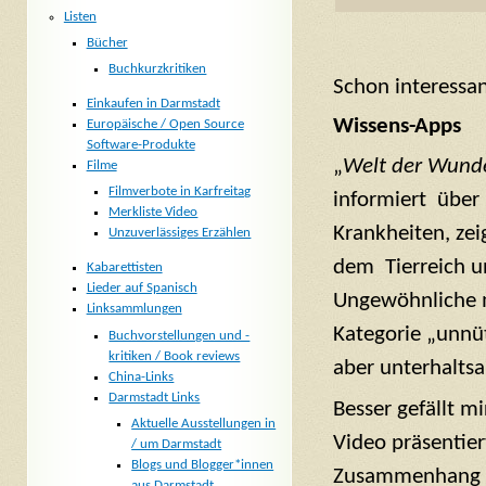
Listen
Bücher
Buchkurzkritiken
Schon interessan
Einkaufen in Darmstadt
Wissens-Apps
Europäische / Open Source
Software-Produkte
„
Welt der Wund
Filme
Filmverbote in Karfreitag
informiert über 
Merkliste Video
Krankheiten, ze
Unzuverlässiges Erzählen
dem Tierreich un
Kabarettisten
Lieder auf Spanisch
Ungewöhnliche m
Linksammlungen
Kategorie „unnüt
Buchvorstellungen und -
kritiken / Book reviews
aber unterhalts
China-Links
Darmstadt Links
Besser gefällt m
Aktuelle Ausstellungen in
Video präsentiert
/ um Darmstadt
Blogs und Blogger*innen
Zusammenhang mi
aus Darmstadt