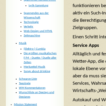
funktionieren be
Lyrik-Sammlung
aktiv ein Such-
Spannendes aus der
Wissenschaft
die Berechtigung
Technologie
Verkehr
Zielgruppen.
Web-Design und HTML
Zeitmaschine
Einen Schritt int
Musik
Service Apps
(Elektro-) Cumbia
Alltäglich und fe
Die größten musikalischen
F/M – Duette / Duelle aller
Wetter-App, die 
Zeiten
Merkzettel Musik
lokale Ebene vor
Songs about drinking
aber da muss sie
Schwarze Liste
Services, Wahrs
Teeologie
WM Kommentatoren
Wirtschafts-„Wei
Wunschliste an DeeJays und
DeeJanes
Autokauf und Wo
Mission Statement