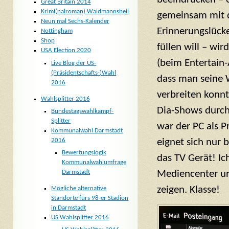
Great Britain 2014
Krimi(nalroman) Waidmannsheil
gemeinsam mit 
Neun mal Sechs-Kalender
Erinnerungslücke
Nottingham
Shop
füllen will – wi
USA Election 2020
(beim Entertain-
Live Blog der US-
(Präsidentschafts-)Wahl
dass man seine W
2016
verbreiten konnt
Wahlsplitter 2016
Dia-Shows durch 
Bundestagswahlkampf-
Splitter
war der PC als 
Kommunalwahl Darmstadt
2016
eignet sich nur 
Bewertungslogik
das TV Gerät! Ic
Kommunalwahlumfrage
Darmstadt
Mediencenter un
zeigen. Klasse!
Mögliche alternative
Standorte fürs 98-er Stadion
in Darmstadt
US Wahlsplitter 2016