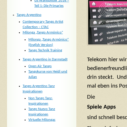
US Wahlsplitter 2016 –
Teil 1: Die Primaries
Tango Argentino
Contemporary Tango Artist
Collection – CTAC
Milonga „Tango Armónico“
Milonga „Tango Armónico“
(English Version)
Tango Technik Training
Telekom hier wir
Tango Argentino in Darmstadt
Open Air Tango
bedienerfreundli
Tangokurse von Heidi und
drin steckt. Und
Julian
mal eben ins Po
Tango Argentino Tanz
Inspirationen
Die
Non Tango Tanz-
Inspirationen
Spiele Apps
Tango Nuevo Tanz
Inspirationen
sind schnell bes
Virtuelle Milongas