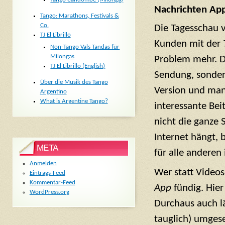
Nachrichten Ap
Tango: Marathons, Festivals &
Co.
Die Tagesschau v
TJ El Librillo
Kunden mit der
Non-Tango Vals Tandas für
Milongas
Problem mehr. Di
TJ El Librillo (English)
Sendung, sonder
Über die Musik des Tango
Version und man 
Argentino
What is Argentine Tango?
interessante Bei
nicht die ganze 
Internet hängt,
META
für alle anderen 
Anmelden
Wer statt Videos
Eintrags-Feed
Kommentar-Feed
App
fündig. Hier
WordPress.org
Durchaus auch lä
tauglich) umgese