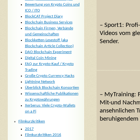
Bewertung von Krypto Coins und
ICO / ITO
BlockCAT Project Diary
Blockchain Business Services
– Sport1: Profi
Blockchain Firmen, Verbände
Videos vom gl
und Gemeinschaften
Blockketten-Lesestoff (aka
Sender.
Blockchain Article Collection)
DAO Blockchain Experiment
Digital Coin Mining
FAQ zur Krypto-Kauf / Krypto
Trading
Große Crypto Currency Hacks
Lightning Network
Überblick Blockchain Konsortien
– MyTraining: 
Wissenschaftliche Publikationen
zu Kryptowährungen
Mit-und Nachm
Xerberus: Viele Crypto-Wallets
ansehnlichen T
on a Pi
beruhigendem B
Filmkurzkritiken
2017
Filmkurzkritiken 2016