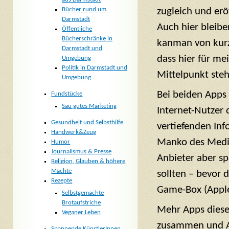
Bücher rund um
zugleich und er
Darmstadt
Auch hier bleibe
Öffentliche
Bücherschränke in
kanman von kurze
Darmstadt und
dass hier für me
Umgebung
Politik in Darmstadt und
Mittelpunkt steh
Umgebung
Be
i beiden Apps 
Fundstücke
Sau gutes Marketing
Internet-Nutzer
Gesundheit und Selbsthilfe
vertiefenden Inf
Handwerk&Zeug
Manko des Medi
Humor
Journalismus & Presse
Anbieter aber sp
Religion, Glauben & höhere
Mächte
sollten – bevor 
Rezepte
Game-Box (Apple
Selbstgemachte
Brotaufstriche
Mehr Apps dieser
Veganer Leben
zusammen und App
Spannende KünstlerInnen