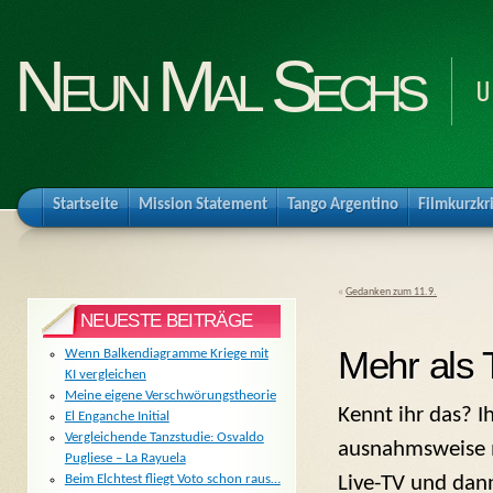
Neun Mal Sechs
U
Startseite
Mission Statement
Tango Argentino
Filmkurzkr
«
Gedanken zum 11.9.
NEUESTE BEITRÄGE
Mehr als 
Wenn Balkendiagramme Kriege mit
KI vergleichen
Meine eigene Verschwörungstheorie
Kennt ihr das? I
El Enganche Initial
Vergleichende Tanzstudie: Osvaldo
ausnahmsweise 
Pugliese – La Rayuela
Live-TV und da
Beim Elchtest fliegt Voto schon raus…