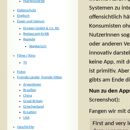
Martinsviertel
Systemen zu int
Datenschutz
offensichtlich h
Englisch
Essen und Genuss
Konsumisten ohne
Drogen GmbH & Co. KG
NutzerInnen soga
Restaurant-Kritik
Rezepte
oder anderen Ver
Vegetarisch
innovativ darst
Filme / Kino
keine App, mit 
TV
ist primitiv. Ab
Fotos
Fremde Länder, fremde Sitten
gibts am Ende di
Argentinien
Nun zu den App
Brasilien
China
Screenshot)
:
Great Britain
Griechenland
Fangen wir mit d
Kroation
USA
First and very 
Geschichte