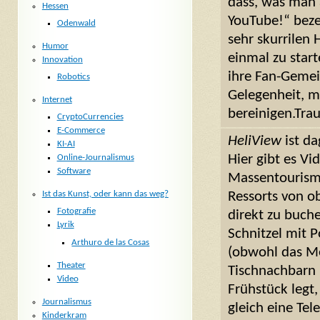
dass, was man 
Hessen
YouTube!“ beze
Odenwald
sehr skurrilen
Humor
einmal zu start
Innovation
ihre Fan-Gemei
Robotics
Gelegenheit, m
Internet
bereinigen.Tra
CryptoCurrencies
E-Commerce
HeliView
ist da
KI-AI
Hier gibt es V
Online-Journalismus
Software
Massentourismu
Ressorts von ob
Ist das Kunst, oder kann das weg?
Fotografie
direkt zu buch
Lyrik
Schnitzel mit 
Arthuro de las Cosas
(obwohl das Me
Theater
Tischnachbarn
Video
Frühstück legt
Journalismus
gleich eine Te
Kinderkram