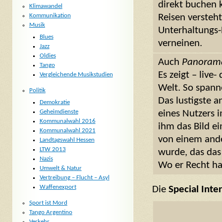
direkt buchen k
Klimawandel
Kommunikation
Reisen versteht
Musik
Unterhaltungs-
Blues
verneinen.
Jazz
Oldies
Auch
Panoram
Tango
Es zeigt – live
Vergleichende Musikstudien
Welt. So spann
Politik
Das lustigste 
Demokratie
eines Nutzers 
Geheimdienste
Kommunalwahl 2016
ihm das Bild ei
Kommunalwahl 2021
von einem and
Landtagswahl Hessen
LTW 2013
wurde, das das
Nazis
Wo er Recht hat
Umwelt & Natur
Vertreibung – Flucht – Asyl
Waffenexport
Die
Special Inte
Sport ist Mord
Tango Argentino
Verkehr