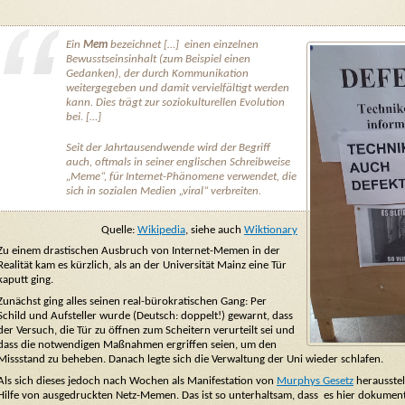
Ein
Mem
bezeichnet […] einen einzelnen
Bewusstseinsinhalt
(zum Beispiel einen
Gedanken), der durch Kommunikation
weitergegeben und damit vervielfältigt werden
kann. Dies trägt zur soziokulturellen Evolution
bei. […]
Seit der Jahrtausendwende wird der Begriff
auch, oftmals in seiner englischen Schreibweise
„Meme“
, für Internet-Phänomene verwendet, die
sich in sozialen Medien „viral“ verbreiten.
Quelle:
Wikipedia
, siehe auch
Wiktionary
Zu einem drastischen Ausbruch von Internet-Memen in der
Realität kam es kürzlich, als an der Universität Mainz eine Tür
kaputt ging.
Zunächst ging alles seinen real-bürokratischen Gang: Per
Schild und Aufsteller wurde (Deutsch: doppelt!) gewarnt, dass
der Versuch, die Tür zu öffnen zum Scheitern verurteilt sei und
dass die notwendigen Maßnahmen ergriffen seien, um den
Missstand zu beheben. Danach legte sich die Verwaltung der Uni wieder schlafen.
Als sich dieses jedoch nach Wochen als Manifestation von
Murphys Gesetz
herausstel
Hilfe von ausgedruckten Netz-Memen. Das ist so unterhaltsam, dass es hier dokumenti