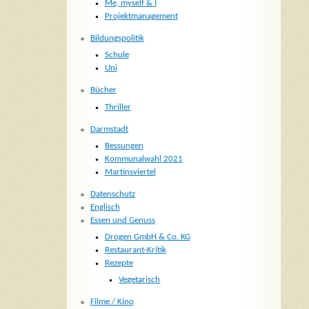
Me, myself & I
Projektmanagement
Bildungspolitik
Schule
Uni
Bücher
Thriller
Darmstadt
Bessungen
Kommunalwahl 2021
Martinsviertel
Datenschutz
Englisch
Essen und Genuss
Drogen GmbH & Co. KG
Restaurant-Kritik
Rezepte
Vegetarisch
Filme / Kino