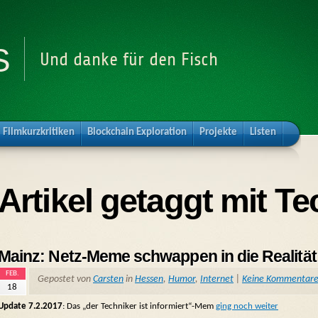
s
Und danke für den Fisch
Filmkurzkritiken
Blockchain Exploration
Projekte
Listen
Artikel getaggt mit Te
Mainz: Netz-Meme schwappen in die Realität
FEB.
Gepostet von
Carsten
in
Hessen
,
Humor
,
Internet
|
Keine Kommentar
18
Update 7.2.2017
: Das „der Techniker ist informiert“-Mem
ging noch weiter