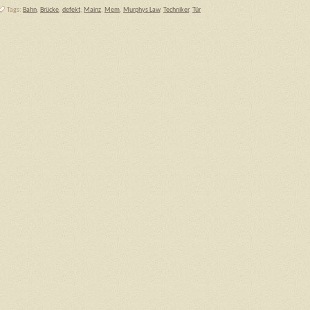
Tags:
Bahn
,
Brücke
,
defekt
,
Mainz
,
Mem
,
Murphys Law
,
Techniker
,
Tür