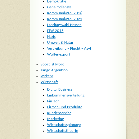
Demokratie
Geheimdienste
Kommunalwahl 2016
Kommunalwahl 2021
Landtagswahl Hessen
LTW 2013
Nazis
Umwelt & Natur
Vertreibung – Flucht – Asyl
Waffenexport
Sport ist Mord
Tango Argentino
Verkehr
Wirtschaft
Digital Business
Einkommensverteilung
FinTech
Firmen und Produkte
Kundenservice
Marketing
Wirtschaftsspionage
Wirtschaftstheorie