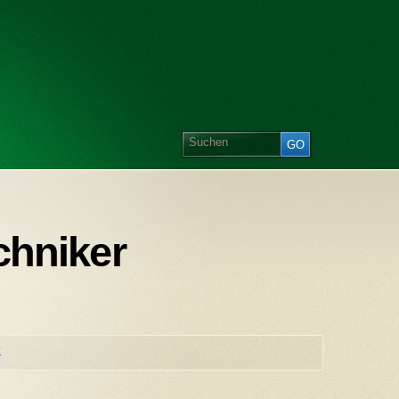
chniker
e