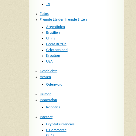
TV
Fotos
Fremde Länder, fremde Sitten
Argentinien
Brasilien
China
Great Britain
Griechenland
Kroation
USA
Geschichte
Hessen
Odenwald
Humor
Innovation
Robotics
Internet
CryptoCurrencies
E-Commerce
KI-AI