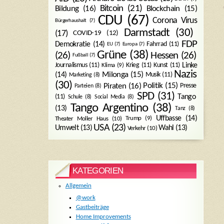
Bitcoin
(21)
Blockchain
(15)
Bildung
(16)
CDU
(67)
Corona Virus
Bürgerhaushalt
(7)
Darmstadt
(30)
(17)
COVID-19
(12)
FDP
Demokratie
(14)
Fahrrad
(11)
EU
(7)
Europa
(7)
Grüne
(38)
(26)
Hessen
(26)
Fußball
(7)
Journalismus
(11)
Krieg
(11)
Kunst
(11)
Linke
Klima
(9)
Nazis
Milonga
(15)
(14)
Musik
(11)
Marketing
(8)
(30)
Politik
(15)
Piraten
(16)
Presse
Parteien
(8)
SPD
(31)
Tango
(11)
Schule
(8)
Social Media
(8)
Tango Argentino
(38)
(13)
Tanz
(8)
Uffbasse
(14)
Trump
(9)
Theater Moller Haus
(10)
USA
(23)
Umwelt
(13)
Wahl
(13)
Verkehr
(10)
KATEGORIEN
Allgemein
@work
Gastbeiträge
Home Improvements