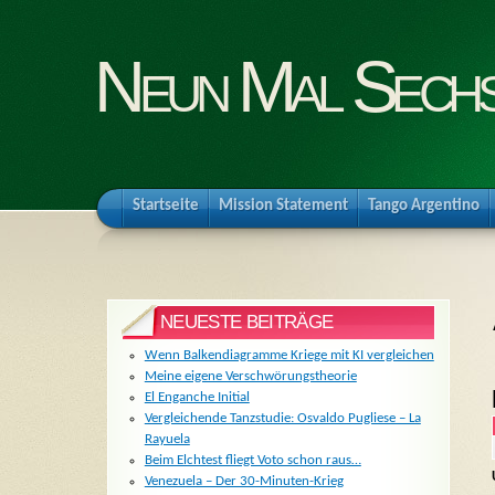
Neun Mal Sech
Startseite
Mission Statement
Tango Argentino
NEUESTE BEITRÄGE
Wenn Balkendiagramme Kriege mit KI vergleichen
Meine eigene Verschwörungstheorie
El Enganche Initial
Vergleichende Tanzstudie: Osvaldo Pugliese – La
Rayuela
Beim Elchtest fliegt Voto schon raus…
Venezuela – Der 30-Minuten-Krieg