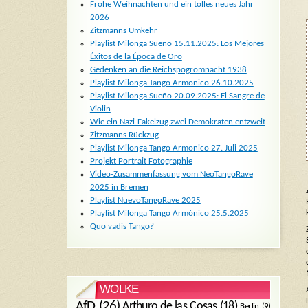
Frohe Weihnachten und ein tolles neues Jahr
2026
Zitzmanns Umkehr
Playlist Milonga Sueño 15.11.2025: Los Mejores
Éxitos de la Época de Oro
Gedenken an die Reichspogromnacht 1938
Playlist Milonga Tango Armonico 26.10.2025
Playlist Milonga Sueño 20.09.2025: El Sangre de
Violin
Wie ein Nazi-Fakelzug zwei Demokraten entzweit
Zitzmanns Rückzug
Playlist Milonga Tango Armonico 27. Juli 2025
Projekt Portrait Fotographie
Video-Zusammenfassung vom NeoTangoRave
2025 in Bremen
Playlist NuevoTangoRave 2025
Playlist Milonga Tango Armónico 25.5.2025
Quo vadis Tango?
WOLKE
AfD
(26)
Arthuro de las Cosas
(18)
Berlin
(9)