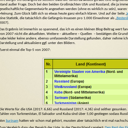
stand außer Frage. Doch bei den beiden Großmächten USA und Russland, die ja immer
gesellschaftliche Gegenentwürfe angesehen werden (ohne es wirklich zu sein), waren 
Meinung. Zum Glück läßt sich so etwas heute ganz einfach klären. Und auf der Seite „
eine Statistik, die tatsächlich die Gefängnis-Insassen pro 1.000 Einwohner als „
Bestenl
2007).
Das Ergebnis ist immerhin so spannend, das ich es einen kleinen Blog-Beitrag wert fan
von 2007 nicht die aktuellsten. Weitere – aktuellere – Quellen – bestätigen die Grun
habe leider keine andere, ebenso umfassende Darstellung gefunden, daher nehme ich si
Darstellung und aktualisiere ggf. unter den Bildern.
Zuerst einmal die Top-5 von 2007:
Die Werte für die USA (2017: 6,66) und Russland (2017: 4,36) sind seither gesunken. 
Zahlen von Turkmenistan, El Salvador und Kuba sind über 5,00 gestiegen sodass Russlan
Von
Surinam
hatten wir schon mal gehört, mussten aber tatsächlich erst mal nachsc
Zum Vergleich dazu der Bereich der Liste, in der Deutschland rangiert:
Den Rest des Ei