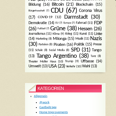
Bitcoin
(21)
Blockchain
(15)
Bildung
(16)
CDU
(67)
Corona Virus
Bürgerhaushalt
(7)
Darmstadt
(30)
(17)
COVID-19
(12)
FDP
Demokratie
(14)
Fahrrad
(11)
EU
(7)
Europa
(7)
Grüne
(38)
(26)
Hessen
(26)
Fußball
(7)
Journalismus
(11)
Krieg
(11)
Kunst
(11)
Linke
Klima
(9)
Nazis
Milonga
(15)
(14)
Musik
(11)
Marketing
(8)
(30)
Politik
(15)
Piraten
(16)
Presse
Parteien
(8)
SPD
(31)
Tango
(11)
Schule
(8)
Social Media
(8)
Tango Argentino
(38)
(13)
Tanz
(8)
Uffbasse
(14)
Trump
(9)
Theater Moller Haus
(10)
USA
(23)
Umwelt
(13)
Wahl
(13)
Verkehr
(10)
KATEGORIEN
Allgemein
@work
Gastbeiträge
Home Improvements