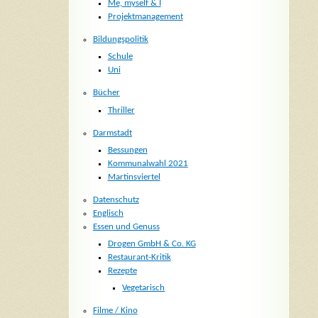
Me, myself & I
Projektmanagement
Bildungspolitik
Schule
Uni
Bücher
Thriller
Darmstadt
Bessungen
Kommunalwahl 2021
Martinsviertel
Datenschutz
Englisch
Essen und Genuss
Drogen GmbH & Co. KG
Restaurant-Kritik
Rezepte
Vegetarisch
Filme / Kino