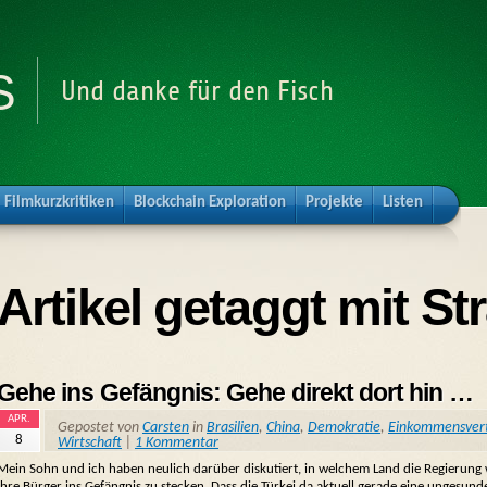
s
Und danke für den Fisch
Filmkurzkritiken
Blockchain Exploration
Projekte
Listen
Artikel getaggt mit St
Gehe ins Gefängnis: Gehe direkt dort hin …
APR.
Gepostet von
Carsten
in
Brasilien
,
China
,
Demokratie
,
Einkommensvert
8
Wirtschaft
|
1 Kommentar
Mein Sohn und ich haben neulich darüber diskutiert, in welchem Land die Regierung w
ihre Bürger ins Gefängnis zu stecken. Dass die Türkei da aktuell gerade eine ungesund