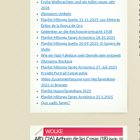
Frohe Weihnachten und ein tolles neues Jahr
2026
Zitzmanns Umkehr
Playlist Milonga Sueño 15.11.2025: Los Mejores
Éxitos de la Época de Oro
Gedenken an die Reichspogromnacht 1938
Playlist Milonga Tango Armonico 26.10.2025
Playlist Milonga Sueño 20.09.2025: El Sangre de
Violin
Wie ein Nazi-Fakelzug zwei Demokraten entzweit
Zitzmanns Rückzug
Playlist Milonga Tango Armonico 27. Juli 2025
Projekt Portrait Fotographie
Video-Zusammenfassung vom NeoTangoRave
2025 in Bremen
Playlist NuevoTangoRave 2025
Playlist Milonga Tango Armónico 25.5.2025
Quo vadis Tango?
WOLKE
AfD
(26)
Arthuro de las Cosas
(18)
Berlin
(9)