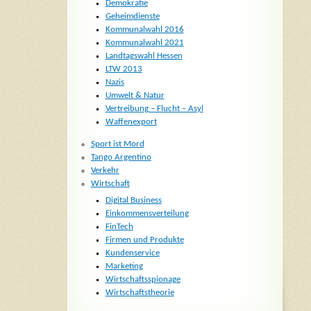
Demokratie
Geheimdienste
Kommunalwahl 2016
Kommunalwahl 2021
Landtagswahl Hessen
LTW 2013
Nazis
Umwelt & Natur
Vertreibung – Flucht – Asyl
Waffenexport
Sport ist Mord
Tango Argentino
Verkehr
Wirtschaft
Digital Business
Einkommensverteilung
FinTech
Firmen und Produkte
Kundenservice
Marketing
Wirtschaftsspionage
Wirtschaftstheorie