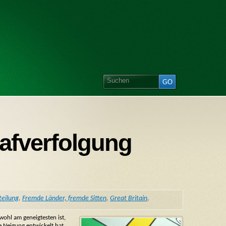
rafverfolgung
eilung
,
Fremde Länder, fremde Sitten
,
Great Britain
,
ohl am geneigtesten ist,
e Neigung entwickelt hat,