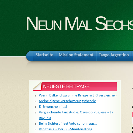
Neun Mal Sech
Startseite
Mission Statement
Tango Argentino
NEUESTE BEITRÄGE
Wenn Balkendiagramme Kriege mit KI vergleichen
Meine eigene Verschwörungstheorie
El Enganche Initial
Vergleichende Tanzstudie: Osvaldo Pugliese – La
Rayuela
Beim Elchtest fliegt Voto schon raus…
Venezuela – Der 30-Minuten-Krieg