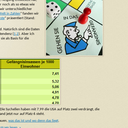
 noch als so etwas wie
wir unterschiedlicher
Welt in Zahlen
“ fanden wir
iste
“ präsentiert (Stand:
d. Natürlich sind die Daten
dtendenz (
1
,
2
). Aber ich
e als Basis für die
Die Sychellen haben mit 7,99 die USA auf Platz zwei verdrängt, die
d jetzt nur auf Platz 6 steht.
hauen,
was das ist und wo denn das liegt
.
ntrags lesen. »