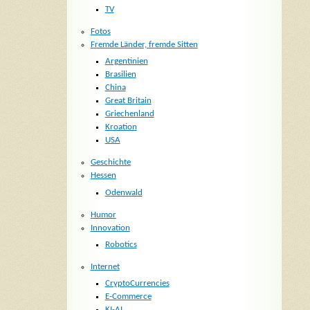
TV
Fotos
Fremde Länder, fremde Sitten
Argentinien
Brasilien
China
Great Britain
Griechenland
Kroation
USA
Geschichte
Hessen
Odenwald
Humor
Innovation
Robotics
Internet
CryptoCurrencies
E-Commerce
KI-AI