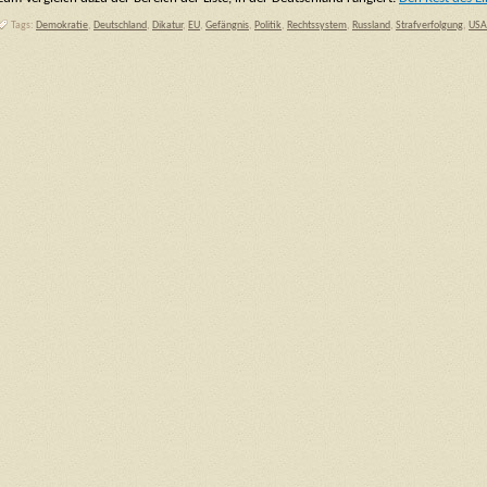
Tags:
Demokratie
,
Deutschland
,
Dikatur
,
EU
,
Gefängnis
,
Politik
,
Rechtssystem
,
Russland
,
Strafverfolgung
,
USA