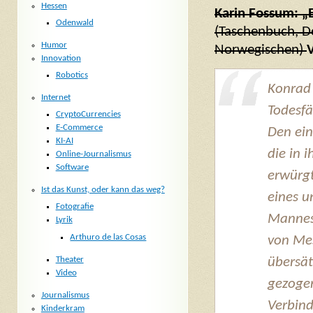
Hessen
Karin Fossum: „
Odenwald
(Taschenbuch, D
Humor
Norwegischen)
Innovation
Robotics
Konrad 
Internet
Todesfä
CryptoCurrencies
E-Commerce
Den ein
KI-AI
die in 
Online-Journalismus
Software
erwürg
Ist das Kunst, oder kann das weg?
eines u
Fotografie
Mannes
Lyrik
Arthuro de las Cosas
von Me
Theater
übersät
Video
gezogen
Journalismus
Verbind
Kinderkram