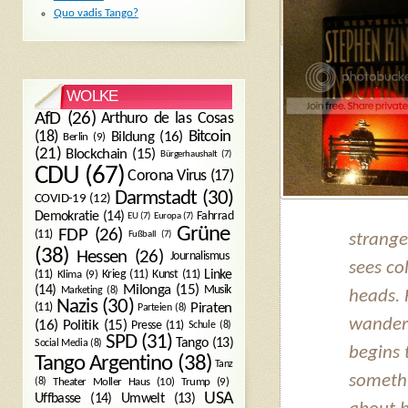
Quo vadis Tango?
WOLKE
AfD
(26)
Arthuro de las Cosas
Bitcoin
(18)
Bildung
(16)
Berlin
(9)
(21)
Blockchain
(15)
Bürgerhaushalt
(7)
CDU
(67)
Corona Virus
(17)
Darmstadt
(30)
COVID-19
(12)
Demokratie
(14)
Fahrrad
EU
(7)
Europa
(7)
Grüne
FDP
(26)
(11)
Fußball
(7)
strange
(38)
Hessen
(26)
Journalismus
sees co
(11)
Krieg
(11)
Kunst
(11)
Linke
Klima
(9)
Milonga
(15)
(14)
Musik
Marketing
(8)
heads. 
Nazis
(30)
Piraten
(11)
Parteien
(8)
wanderi
Politik
(15)
(16)
Presse
(11)
Schule
(8)
SPD
(31)
Tango
(13)
Social Media
(8)
begins 
Tango Argentino
(38)
Tanz
somethi
Trump
(9)
(8)
Theater Moller Haus
(10)
USA
Umwelt
(13)
Uffbasse
(14)