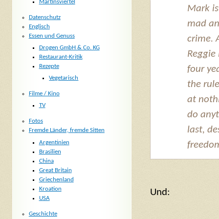
Martinsviertel
Mark is
Datenschutz
mad and
Englisch
Essen und Genuss
crime. 
Drogen GmbH & Co. KG
Reggie 
Restaurant-Kritik
Rezepte
four ye
Vegetarisch
the rul
Filme / Kino
at noth
TV
do anyt
Fotos
last, d
Fremde Länder, fremde Sitten
Argentinien
freedom
Brasilien
China
Great Britain
Griechenland
Kroation
Und:
USA
Geschichte