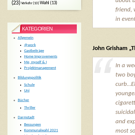
about b
(23)
Wahl
(13)
Verkehr
(10)
friend,
in even
KATEGORIEN
Allgemein
@work
John Grisham „T
Gastbeiträge
Home Improvements
Me, myself & I
In a we
Projektmanagement
two boy
Bildungspolitik
curb…El
Schule
Uni
younger
Bücher
cigaret
Thriller
suicida
Darmstadt
and exp
Bessungen
most so
Kommunalwahl 2021