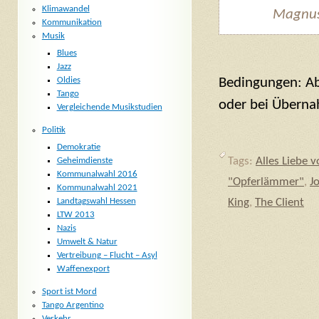
Klimawandel
Magnus
Kommunikation
Musik
Blues
Jazz
Oldies
Bedingungen: Ab
Tango
oder bei Überna
Vergleichende Musikstudien
Politik
Demokratie
Tags:
Alles Liebe 
Geheimdienste
Kommunalwahl 2016
"Opferlämmer"
,
J
Kommunalwahl 2021
Landtagswahl Hessen
King
,
The Client
LTW 2013
Nazis
Umwelt & Natur
Vertreibung – Flucht – Asyl
Waffenexport
Sport ist Mord
Tango Argentino
Verkehr