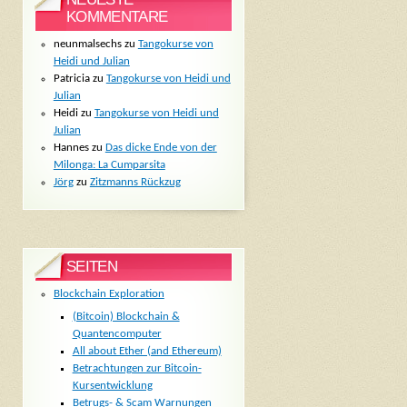
KOMMENTARE
neunmalsechs
zu
Tangokurse von
Heidi und Julian
Patricia
zu
Tangokurse von Heidi und
Julian
Heidi
zu
Tangokurse von Heidi und
Julian
Hannes
zu
Das dicke Ende von der
Milonga: La Cumparsita
Jörg
zu
Zitzmanns Rückzug
SEITEN
Blockchain Exploration
(Bitcoin) Blockchain &
Quantencomputer
All about Ether (and Ethereum)
Betrachtungen zur Bitcoin-
Kursentwicklung
Betrugs- & Scam Warnungen