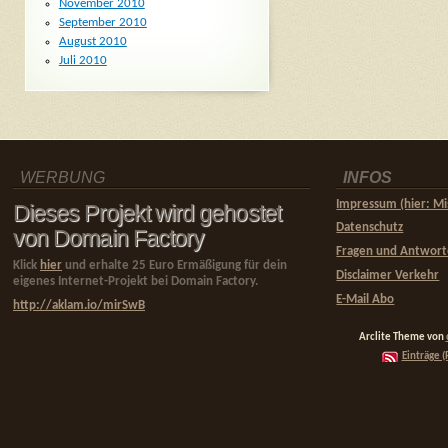
November 2010
September 2010
August 2010
Juli 2010
WERBUNG
INFOS
Impressum (hier: Mi
Dieses Projekt wird gehostet
Datenschutz
von Domain Factory
Fragen und Antwor
Klick
hier
und erhalte 25 Euro Ermäßigung für dein
Disclaimer Verkehr
eigenes Internet-Projekt bei Domain Factory.
E-Mail Abo
http://aklam.io/mirSwB
Arclite Theme von
Einträge (