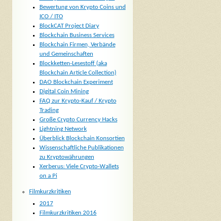
Bewertung von Krypto Coins und
ICO / ITO
BlockCAT Project Diary
Blockchain Business Services
Blockchain Firmen, Verbände
und Gemeinschaften
Blockketten-Lesestoff (aka
Blockchain Article Collection)
DAO Blockchain Experiment
Digital Coin Mining
FAQ zur Krypto-Kauf / Krypto
Trading
Große Crypto Currency Hacks
Lightning Network
Überblick Blockchain Konsortien
Wissenschaftliche Publikationen
zu Kryptowährungen
Xerberus: Viele Crypto-Wallets
on a Pi
Filmkurzkritiken
2017
Filmkurzkritiken 2016