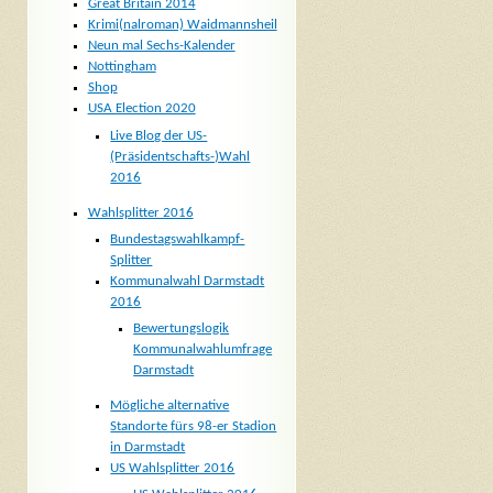
Great Britain 2014
Krimi(nalroman) Waidmannsheil
Neun mal Sechs-Kalender
Nottingham
Shop
USA Election 2020
Live Blog der US-
(Präsidentschafts-)Wahl
2016
Wahlsplitter 2016
Bundestagswahlkampf-
Splitter
Kommunalwahl Darmstadt
2016
Bewertungslogik
Kommunalwahlumfrage
Darmstadt
Mögliche alternative
Standorte fürs 98-er Stadion
in Darmstadt
US Wahlsplitter 2016