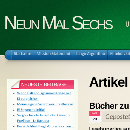
Neun Mal Sechs
U
Startseite
Mission Statement
Tango Argentino
Filmkurzkr
Artike
NEUESTE BEITRÄGE
Wenn Balkendiagramme Kriege mit
KI vergleichen
Bücher zu
Meine eigene Verschwörungstheorie
El Enganche Initial
JAN.
Vergleichende Tanzstudie: Osvaldo
Geposte
20
Pugliese – La Rayuela
Beim Elchtest fliegt Voto schon raus…
Lesehungrige aufg