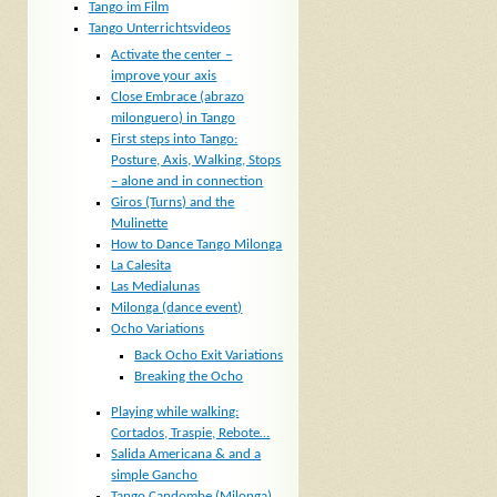
Tango im Film
Tango Unterrichtsvideos
Activate the center –
improve your axis
Close Embrace (abrazo
milonguero) in Tango
First steps into Tango:
Posture, Axis, Walking, Stops
– alone and in connection
Giros (Turns) and the
Mulinette
How to Dance Tango Milonga
La Calesita
Las Medialunas
Milonga (dance event)
Ocho Variations
Back Ocho Exit Variations
Breaking the Ocho
Playing while walking:
Cortados, Traspie, Rebote…
Salida Americana & and a
simple Gancho
Tango Candombe (Milonga)