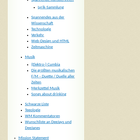
Lyrik-Sammlung
Spannendes aus der
Wissenschaft
Technologie
Verkehr
Web-Design und HTML
Zeitmaschine
Musik
(Elektro-) Cumbia
Die größten musikalischen
F/M – Duette / Duelle aller
Zeiten
Merkzettel Musik
Songs about drinking
Schwarze Liste
Teeologie
WM Kommentatoren
Wunschliste an DeeJays und
DeeJanes
Mission Statement