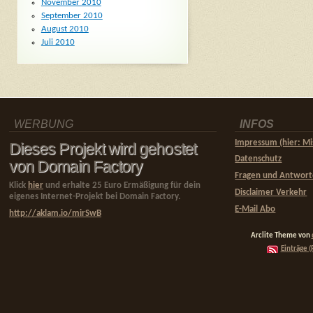
November 2010
September 2010
August 2010
Juli 2010
WERBUNG
INFOS
Impressum (hier: Mi
Dieses Projekt wird gehostet
Datenschutz
von Domain Factory
Fragen und Antwor
Klick
hier
und erhalte 25 Euro Ermäßigung für dein
Disclaimer Verkehr
eigenes Internet-Projekt bei Domain Factory.
E-Mail Abo
http://aklam.io/mirSwB
Arclite Theme von
Einträge (