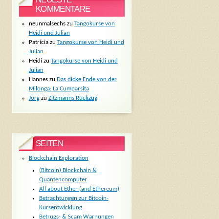
KOMMENTARE
neunmalsechs
zu
Tangokurse von
Heidi und Julian
Patricia
zu
Tangokurse von Heidi und
Julian
Heidi
zu
Tangokurse von Heidi und
Julian
Hannes
zu
Das dicke Ende von der
Milonga: La Cumparsita
Jörg
zu
Zitzmanns Rückzug
SEITEN
Blockchain Exploration
(Bitcoin) Blockchain &
Quantencomputer
All about Ether (and Ethereum)
Betrachtungen zur Bitcoin-
Kursentwicklung
Betrugs- & Scam Warnungen