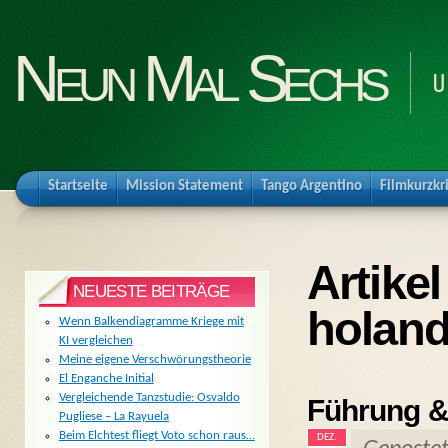
Neun Mal Sechs
U
Startseite
Mission Statement
Tango Argentino
Filmkurzkr
Artike
NEUESTE BEITRÄGE
holan
Wenn Balkendiagramme Kriege mit
KI vergleichen
Meine eigene Verschwörungstheorie
El Enganche Initial
Vergleichende Tanzstudie: Osvaldo
Führung &
Pugliese – La Rayuela
Beim Elchtest fliegt Voto schon raus…
DEZ.