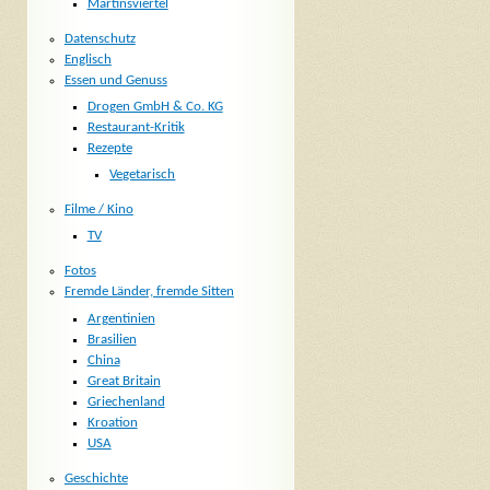
Martinsviertel
Datenschutz
Englisch
Essen und Genuss
Drogen GmbH & Co. KG
Restaurant-Kritik
Rezepte
Vegetarisch
Filme / Kino
TV
Fotos
Fremde Länder, fremde Sitten
Argentinien
Brasilien
China
Great Britain
Griechenland
Kroation
USA
Geschichte