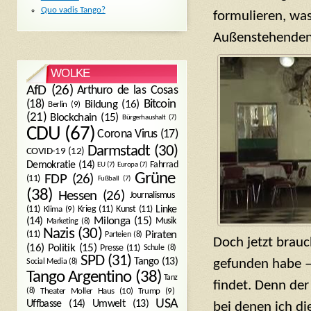
Quo vadis Tango?
formulieren, was
Außenstehenden.
WOLKE
AfD
(26)
Arthuro de las Cosas
Bitcoin
(18)
Bildung
(16)
Berlin
(9)
(21)
Blockchain
(15)
Bürgerhaushalt
(7)
CDU
(67)
Corona Virus
(17)
Darmstadt
(30)
COVID-19
(12)
Demokratie
(14)
Fahrrad
EU
(7)
Europa
(7)
Grüne
FDP
(26)
(11)
Fußball
(7)
(38)
Hessen
(26)
Journalismus
(11)
Krieg
(11)
Kunst
(11)
Linke
Klima
(9)
Milonga
(15)
(14)
Musik
Marketing
(8)
Nazis
(30)
Piraten
(11)
Parteien
(8)
Doch jetzt brauc
Politik
(15)
(16)
Presse
(11)
Schule
(8)
SPD
(31)
Tango
(13)
gefunden habe – 
Social Media
(8)
Tango Argentino
(38)
Tanz
findet. Denn der
Trump
(9)
(8)
Theater Moller Haus
(10)
USA
Umwelt
(13)
Uffbasse
(14)
bei denen ich di