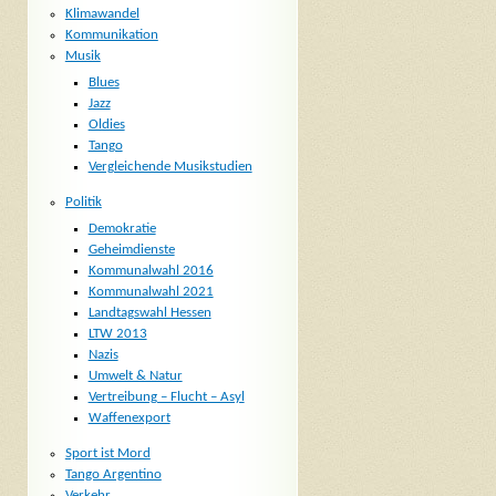
Klimawandel
Kommunikation
Musik
Blues
Jazz
Oldies
Tango
Vergleichende Musikstudien
Politik
Demokratie
Geheimdienste
Kommunalwahl 2016
Kommunalwahl 2021
Landtagswahl Hessen
LTW 2013
Nazis
Umwelt & Natur
Vertreibung – Flucht – Asyl
Waffenexport
Sport ist Mord
Tango Argentino
Verkehr