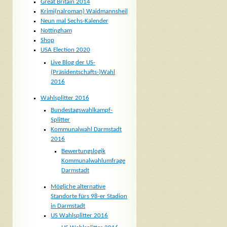
Great Britain 2014
Krimi(nalroman) Waidmannsheil
Neun mal Sechs-Kalender
Nottingham
Shop
USA Election 2020
Live Blog der US-
(Präsidentschafts-)Wahl
2016
Wahlsplitter 2016
Bundestagswahlkampf-
Splitter
Kommunalwahl Darmstadt
2016
Bewertungslogik
Kommunalwahlumfrage
Darmstadt
Mögliche alternative
Standorte fürs 98-er Stadion
in Darmstadt
US Wahlsplitter 2016