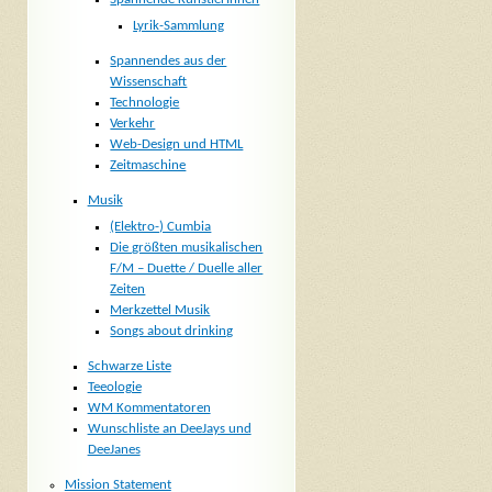
Lyrik-Sammlung
Spannendes aus der
Wissenschaft
Technologie
Verkehr
Web-Design und HTML
Zeitmaschine
Musik
(Elektro-) Cumbia
Die größten musikalischen
F/M – Duette / Duelle aller
Zeiten
Merkzettel Musik
Songs about drinking
Schwarze Liste
Teeologie
WM Kommentatoren
Wunschliste an DeeJays und
DeeJanes
Mission Statement