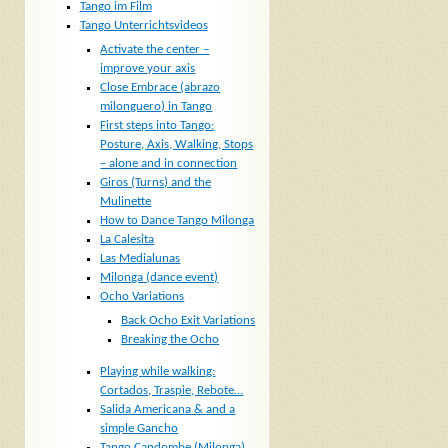
Tango im Film
Tango Unterrichtsvideos
Activate the center –
improve your axis
Close Embrace (abrazo
milonguero) in Tango
First steps into Tango:
Posture, Axis, Walking, Stops
– alone and in connection
Giros (Turns) and the
Mulinette
How to Dance Tango Milonga
La Calesita
Las Medialunas
Milonga (dance event)
Ocho Variations
Back Ocho Exit Variations
Breaking the Ocho
Playing while walking:
Cortados, Traspie, Rebote…
Salida Americana & and a
simple Gancho
Tango Candombe (Milonga)