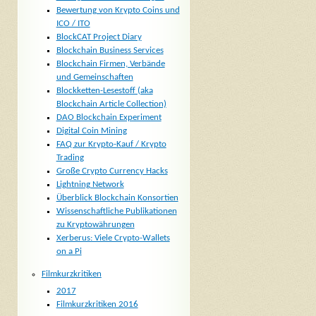
Bewertung von Krypto Coins und
ICO / ITO
BlockCAT Project Diary
Blockchain Business Services
Blockchain Firmen, Verbände
und Gemeinschaften
Blockketten-Lesestoff (aka
Blockchain Article Collection)
DAO Blockchain Experiment
Digital Coin Mining
FAQ zur Krypto-Kauf / Krypto
Trading
Große Crypto Currency Hacks
Lightning Network
Überblick Blockchain Konsortien
Wissenschaftliche Publikationen
zu Kryptowährungen
Xerberus: Viele Crypto-Wallets
on a Pi
Filmkurzkritiken
2017
Filmkurzkritiken 2016