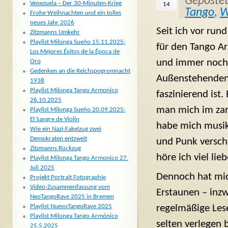
Geposte
Venezuela – Der 30-Minuten-Krieg
14
Tango
,
W
Frohe Weihnachten und ein tolles
neues Jahr 2026
Seit ich vor rund
Zitzmanns Umkehr
Playlist Milonga Sueño 15.11.2025:
für den Tango Ar
Los Mejores Éxitos de la Época de
und immer noch 
Oro
Gedenken an die Reichspogromnacht
Außenstehenden 
1938
Playlist Milonga Tango Armonico
faszinierend ist.
26.10.2025
man mich im zar
Playlist Milonga Sueño 20.09.2025:
El Sangre de Violin
habe mich musika
Wie ein Nazi-Fakelzug zwei
Demokraten entzweit
und Punk verschr
Zitzmanns Rückzug
höre ich viel li
Playlist Milonga Tango Armonico 27.
Juli 2025
Dennoch hat mic
Projekt Portrait Fotographie
Video-Zusammenfassung vom
Erstaunen – inzw
NeoTangoRave 2025 in Bremen
Playlist NuevoTangoRave 2025
regelmäßige Les
Playlist Milonga Tango Armónico
selten verlegen b
25.5.2025