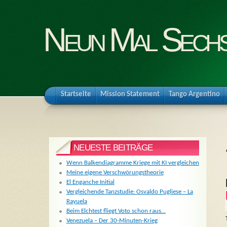
Neun Mal Sech
Startseite
Mission Statement
Tango Argentino
NEUESTE BEITRÄGE
Wenn Balkendiagramme Kriege mit KI vergleichen
Meine eigene Verschwörungstheorie
El Enganche Initial
Vergleichende Tanzstudie: Osvaldo Pugliese – La
Rayuela
Beim Elchtest fliegt Voto schon raus…
Venezuela – Der 30-Minuten-Krieg