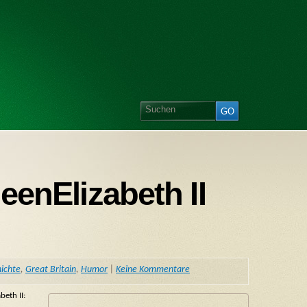
eenElizabeth II
ichte
,
Great Britain
,
Humor
|
Keine Kommentare
beth II: