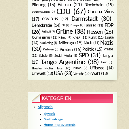
Bitcoin
(21)
Blockchain
(15)
Bildung
(16)
CDU
(67)
Corona Virus
Bürgerhaushalt
(7)
Darmstadt
(30)
(17)
COVID-19
(12)
FDP
Demokratie
(14)
Fahrrad
(11)
EU
(7)
Europa
(7)
Grüne
(38)
(26)
Hessen
(26)
Fußball
(7)
Journalismus
(11)
Krieg
(11)
Kunst
(11)
Linke
Klima
(9)
Nazis
Milonga
(15)
(14)
Musik
(11)
Marketing
(8)
(30)
Politik
(15)
Piraten
(16)
Presse
Parteien
(8)
SPD
(31)
Tango
(11)
Schule
(8)
Social Media
(8)
Tango Argentino
(38)
(13)
Tanz
(8)
Uffbasse
(14)
Trump
(9)
Theater Moller Haus
(10)
USA
(23)
Umwelt
(13)
Wahl
(13)
Verkehr
(10)
KATEGORIEN
Allgemein
@work
Gastbeiträge
Home Improvements