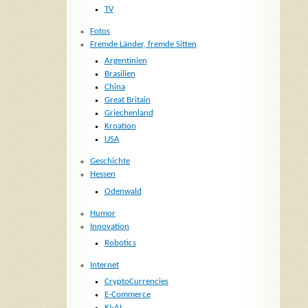
TV
Fotos
Fremde Länder, fremde Sitten
Argentinien
Brasilien
China
Great Britain
Griechenland
Kroation
USA
Geschichte
Hessen
Odenwald
Humor
Innovation
Robotics
Internet
CryptoCurrencies
E-Commerce
KI-AI