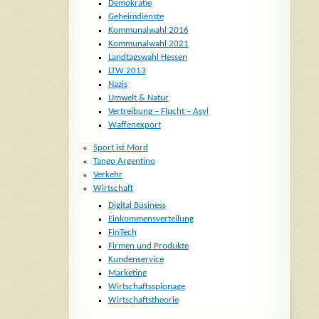
Demokratie
Geheimdienste
Kommunalwahl 2016
Kommunalwahl 2021
Landtagswahl Hessen
LTW 2013
Nazis
Umwelt & Natur
Vertreibung – Flucht – Asyl
Waffenexport
Sport ist Mord
Tango Argentino
Verkehr
Wirtschaft
Digital Business
Einkommensverteilung
FinTech
Firmen und Produkte
Kundenservice
Marketing
Wirtschaftsspionage
Wirtschaftstheorie