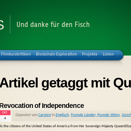
s
Und danke für den Fisch
Filmkurzkritiken
Blockchain Exploration
Projekte
Listen
Artikel getaggt mit Qu
Revocation of Independence
OKT.
Gepostet von
Carsten
in
Englisch
,
Fremde Länder, fremde Sitten
,
Gesch
4
To the citizens of the United States of America from Her Sovereign Majesty QueenEliza