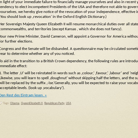
In light of your immediate failure to financially manage yourselves and also in recent
tendency to elect incompetent Presidents of the USA and therefore not able to gover
yourselves, we hereby give notice of the revocation of your independence, effective 
(You should look up ‚revocation‘ in the Oxford English Dictionary.)
Her Sovereign Majesty Queen Elizabeth II will resume monarchical duties over all state
commonwealths, and territories (except Kansas , which she does not fancy).
Your new Prime Minister, David Cameron, will appoint a Governor for America withou
for further elections.
Congress and the Senate will be disbanded. A questionnaire may be circulated somet
year to determine whether any of you noticed.
To aid in the transition to a British Crown dependency, the following rules are introd
immediate effect:
1. The letter ‚U‘ will be reinstated in words such as ‚colour,‘ ‚favour,‘ ‚labour‘ and ’nei
Likewise, you will learn to spell ‚doughnut‘ without skipping half the letters, and the suf
will be replaced by the suffix ‚-ise.’Generally, you will be expected to raise your vocab
acceptable levels. (look up ‚vocabulary‘).
Den Rest des Eintrags lesen. »
Tags:
Obama
,
QueenElizabeth II
,
Republican Party
,
USA