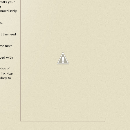
 years your
n
immediately.
s,
t the need
ime next
uced with
ghbour.‘
fix ‚-ize‘
ulary to