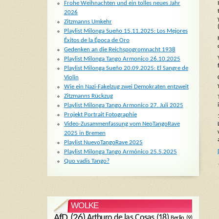
Frohe Weihnachten und ein tolles neues Jahr
2026
Zitzmanns Umkehr
Playlist Milonga Sueño 15.11.2025: Los Mejores
Éxitos de la Época de Oro
Gedenken an die Reichspogromnacht 1938
Playlist Milonga Tango Armonico 26.10.2025
Playlist Milonga Sueño 20.09.2025: El Sangre de
Violin
Wie ein Nazi-Fakelzug zwei Demokraten entzweit
Zitzmanns Rückzug
Playlist Milonga Tango Armonico 27. Juli 2025
Projekt Portrait Fotographie
Video-Zusammenfassung vom NeoTangoRave
2025 in Bremen
Playlist NuevoTangoRave 2025
Playlist Milonga Tango Armónico 25.5.2025
Quo vadis Tango?
WOLKE
AfD
(26)
Arthuro de las Cosas
(18)
Berlin
(9)