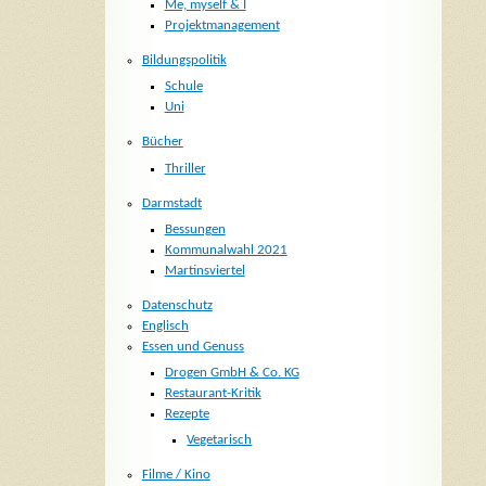
Me, myself & I
Projektmanagement
Bildungspolitik
Schule
Uni
Bücher
Thriller
Darmstadt
Bessungen
Kommunalwahl 2021
Martinsviertel
Datenschutz
Englisch
Essen und Genuss
Drogen GmbH & Co. KG
Restaurant-Kritik
Rezepte
Vegetarisch
Filme / Kino