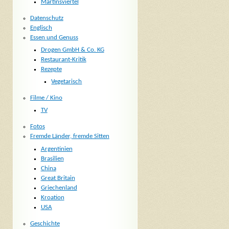
Martinsviertel
Datenschutz
Englisch
Essen und Genuss
Drogen GmbH & Co. KG
Restaurant-Kritik
Rezepte
Vegetarisch
Filme / Kino
TV
Fotos
Fremde Länder, fremde Sitten
Argentinien
Brasilien
China
Great Britain
Griechenland
Kroation
USA
Geschichte