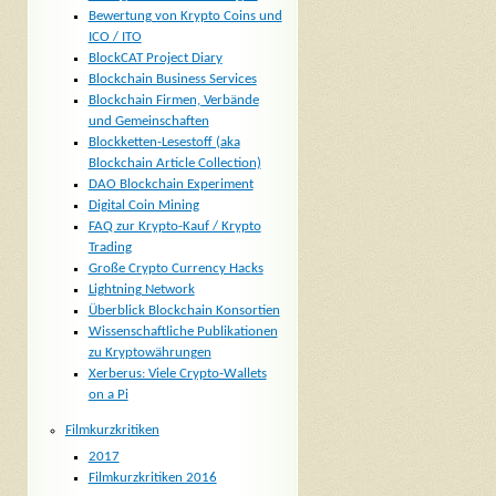
Bewertung von Krypto Coins und
ICO / ITO
BlockCAT Project Diary
Blockchain Business Services
Blockchain Firmen, Verbände
und Gemeinschaften
Blockketten-Lesestoff (aka
Blockchain Article Collection)
DAO Blockchain Experiment
Digital Coin Mining
FAQ zur Krypto-Kauf / Krypto
Trading
Große Crypto Currency Hacks
Lightning Network
Überblick Blockchain Konsortien
Wissenschaftliche Publikationen
zu Kryptowährungen
Xerberus: Viele Crypto-Wallets
on a Pi
Filmkurzkritiken
2017
Filmkurzkritiken 2016