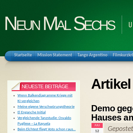
Neun Mal Sechs
U
Startseite
Mission Statement
Tango Argentino
Filmkurzkr
Artikel
NEUESTE BEITRÄGE
Wenn Balkendiagramme Kriege mit
KI vergleichen
Demo gege
Meine eigene Verschwörungstheorie
El Enganche Initial
Hauses am
Vergleichende Tanzstudie: Osvaldo
Pugliese – La Rayuela
JULI
Geposte
Beim Elchtest fliegt Voto schon raus…
12