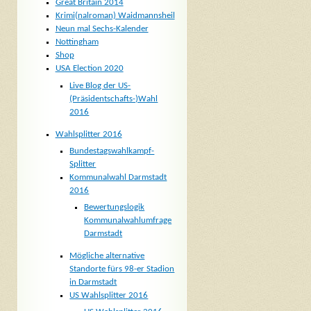
Great Britain 2014
Krimi(nalroman) Waidmannsheil
Neun mal Sechs-Kalender
Nottingham
Shop
USA Election 2020
Live Blog der US-
(Präsidentschafts-)Wahl
2016
Wahlsplitter 2016
Bundestagswahlkampf-
Splitter
Kommunalwahl Darmstadt
2016
Bewertungslogik
Kommunalwahlumfrage
Darmstadt
Mögliche alternative
Standorte fürs 98-er Stadion
in Darmstadt
US Wahlsplitter 2016