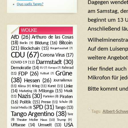
Dagegen wendet 
Quo vadis Tango?
am Samstag, den
beginnt um 13 U
Anschließend lä
WOLKE
AfD
(26)
Arthuro de las Cosas
Wilhelminenstraß
Bitcoin
(18)
Bildung
(16)
Berlin
(9)
(21)
Blockchain
(15)
Auf dem Luisenpl
Bürgerhaushalt
(7)
CDU
(67)
Corona Virus
(17)
weitere Angebot
Darmstadt
(30)
COVID-19
(12)
Demokratie
(14)
Fahrrad
Hier findet auch
EU
(7)
Europa
(7)
Grüne
FDP
(26)
(11)
Fußball
(7)
Mikrofon für je
(38)
Hessen
(26)
Journalismus
(11)
Krieg
(11)
Kunst
(11)
Linke
Klima
(9)
Bitte kommt und 
Milonga
(15)
(14)
Musik
Marketing
(8)
Nazis
(30)
Piraten
(11)
Parteien
(8)
Politik
(15)
(16)
Presse
(11)
Schule
(8)
SPD
(31)
Tango
(13)
Social Media
(8)
Tags:
Albert-Schwe
Tango Argentino
(38)
Tanz
Trump
(9)
(8)
Theater Moller Haus
(10)
USA
Umwelt
(13)
Uffbasse
(14)