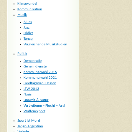
Klimawandel
Kommunikation
Musik
Blues
Jazz
Oldies
Tango
Vergleichende Musikstudien
Politik
Demokratie
Geheimdienste
Kommunalwahl 2016
Kommunalwahl 2021
Landtagswahl Hessen
LTW 2013
Nazis
Umwelt & Natur
Vertreibung – Flucht – Asyl
Waffenexport
Sport ist Mord
Tango Argentino
Verkehr