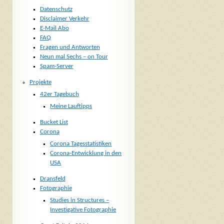
Datenschutz
Disclaimer Verkehr
E-Mail Abo
FAQ
Fragen und Antworten
Neun mal Sechs – on Tour
Spam-Server
Projekte
42er Tagebuch
Meine Lauftipps
Bucket List
Corona
Corona Tagesstatistiken
Corona-Entwicklung in den
USA
Dransfeld
Fotographie
Studies in Structures –
Investigative Fotographie