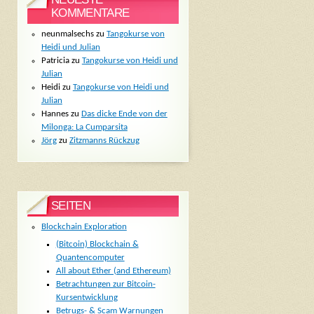
KOMMENTARE
neunmalsechs
zu
Tangokurse von
Heidi und Julian
Patricia
zu
Tangokurse von Heidi und
Julian
Heidi
zu
Tangokurse von Heidi und
Julian
Hannes
zu
Das dicke Ende von der
Milonga: La Cumparsita
Jörg
zu
Zitzmanns Rückzug
SEITEN
Blockchain Exploration
(Bitcoin) Blockchain &
Quantencomputer
All about Ether (and Ethereum)
Betrachtungen zur Bitcoin-
Kursentwicklung
Betrugs- & Scam Warnungen