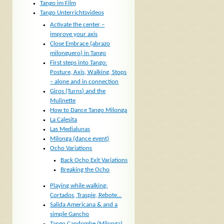
Tango im Film
Tango Unterrichtsvideos
Activate the center –
improve your axis
Close Embrace (abrazo
milonguero) in Tango
First steps into Tango:
Posture, Axis, Walking, Stops
– alone and in connection
Giros (Turns) and the
Mulinette
How to Dance Tango Milonga
La Calesita
Las Medialunas
Milonga (dance event)
Ocho Variations
Back Ocho Exit Variations
Breaking the Ocho
Playing while walking:
Cortados, Traspie, Rebote…
Salida Americana & and a
simple Gancho
Tango Candombe (Milonga)