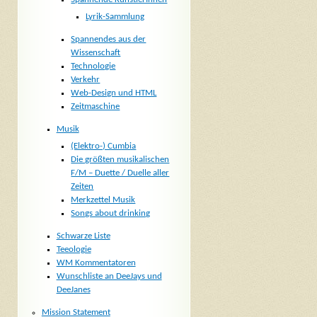
Lyrik-Sammlung
Spannendes aus der
Wissenschaft
Technologie
Verkehr
Web-Design und HTML
Zeitmaschine
Musik
(Elektro-) Cumbia
Die größten musikalischen
F/M – Duette / Duelle aller
Zeiten
Merkzettel Musik
Songs about drinking
Schwarze Liste
Teeologie
WM Kommentatoren
Wunschliste an DeeJays und
DeeJanes
Mission Statement