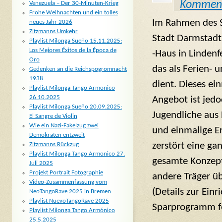
Kommen
Venezuela – Der 30-Minuten-Krieg
Frohe Weihnachten und ein tolles
Im Rahmen des 
neues Jahr 2026
Zitzmanns Umkehr
Stadt Darmstadt 
Playlist Milonga Sueño 15.11.2025:
Los Mejores Éxitos de la Época de
-Haus in Lindenf
Oro
das als Ferien- 
Gedenken an die Reichspogromnacht
1938
dient. Dieses ei
Playlist Milonga Tango Armonico
26.10.2025
Angebot ist jedo
Playlist Milonga Sueño 20.09.2025:
Jugendliche aus
El Sangre de Violin
Wie ein Nazi-Fakelzug zwei
und einmalige E
Demokraten entzweit
zerstört eine ga
Zitzmanns Rückzug
Playlist Milonga Tango Armonico 27.
gesamte Konzept,
Juli 2025
Projekt Portrait Fotographie
andere Träger ü
Video-Zusammenfassung vom
(Details zur Ein
NeoTangoRave 2025 in Bremen
Playlist NuevoTangoRave 2025
Sparprogramm fo
Playlist Milonga Tango Armónico
25.5.2025