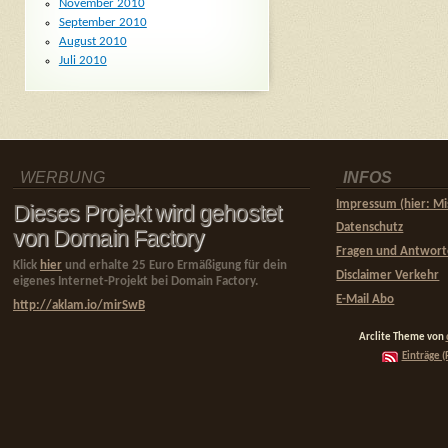
November 2010
September 2010
August 2010
Juli 2010
WERBUNG
INFOS
Impressum (hier: Mi
Dieses Projekt wird gehostet
Datenschutz
von Domain Factory
Fragen und Antwor
Klick
hier
und erhalte 25 Euro Ermäßigung für dein
Disclaimer Verkehr
eigenes Internet-Projekt bei Domain Factory.
E-Mail Abo
http://aklam.io/mirSwB
Arclite Theme von
Einträge (