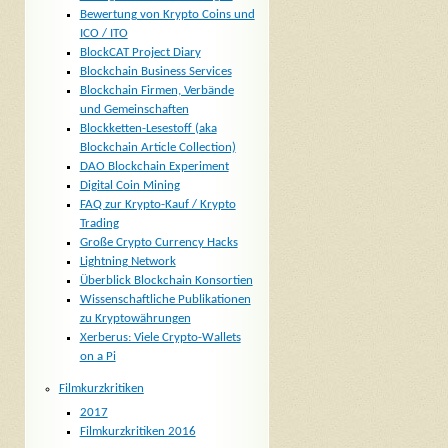
Bewertung von Krypto Coins und
ICO / ITO
BlockCAT Project Diary
Blockchain Business Services
Blockchain Firmen, Verbände
und Gemeinschaften
Blockketten-Lesestoff (aka
Blockchain Article Collection)
DAO Blockchain Experiment
Digital Coin Mining
FAQ zur Krypto-Kauf / Krypto
Trading
Große Crypto Currency Hacks
Lightning Network
Überblick Blockchain Konsortien
Wissenschaftliche Publikationen
zu Kryptowährungen
Xerberus: Viele Crypto-Wallets
on a Pi
Filmkurzkritiken
2017
Filmkurzkritiken 2016