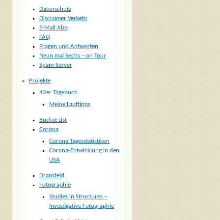
Datenschutz
Disclaimer Verkehr
E-Mail Abo
FAQ
Fragen und Antworten
Neun mal Sechs – on Tour
Spam-Server
Projekte
42er Tagebuch
Meine Lauftipps
Bucket List
Corona
Corona Tagesstatistiken
Corona-Entwicklung in den
USA
Dransfeld
Fotographie
Studies in Structures –
Investigative Fotographie