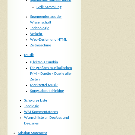
Lyrik-Sammlung
Spannendes aus der
Wissenschaft
Technologie
Verkehr
Web-Design und HTML
Zeitmaschine
Musik
(Elektro-) Cumbia
Die größten musikalischen
F/M – Duette / Duelle aller
Zeiten
Merkzettel Musik
Songs about drinking
Schwarze Liste
Teeologie
WM Kommentatoren
Wunschliste an DeeJays und
DeeJanes
Mission Statement