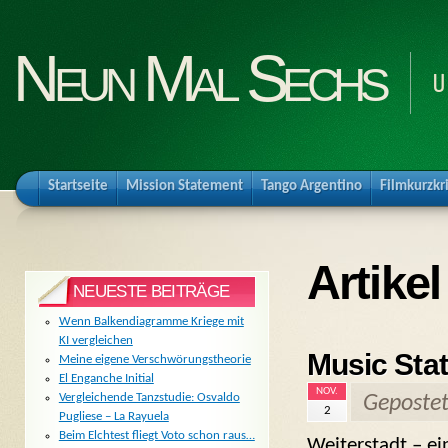
Neun Mal Sechs
U
Startseite
Mission Statement
Tango Argentino
Filmkurzkr
Artike
NEUESTE BEITRÄGE
Wenn Balkendiagramme Kriege mit
KI vergleichen
Music Stat
Meine eigene Verschwörungstheorie
El Enganche Initial
NOV.
Vergleichende Tanzstudie: Osvaldo
Geposte
2
Pugliese – La Rayuela
Beim Elchtest fliegt Voto schon raus…
Weiterstadt – ei