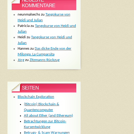
KOMMENTARE
neunmalsechs
zu
Tangokurse von
Heidi und Julian
Patricia
zu
Tangokurse von Heidi und
Julian
Heidi
zu
Tangokurse von Heidi und
Julian
Hannes
zu
Das dicke Ende von der
Milonga: La Cumparsita
Jörg
zu
Zitzmanns Rückzug
SEITEN
Blockchain Exploration
(Bitcoin) Blockchain &
Quantencomputer
All about Ether (and Ethereum)
Betrachtungen zur Bitcoin-
Kursentwicklung
Betrugs- & Scam Warnungen