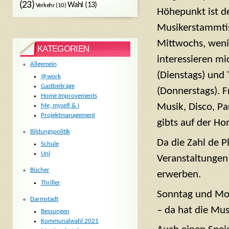
(23)
Wahl
(13)
Verkehr
(10)
Höhepunkt ist d
Musikerstammti
Mittwochs, weni
KATEGORIEN
interessieren mi
Allgemein
(Dienstags) und 
@work
Gastbeiträge
(Donnerstags). 
Home Improvements
Musik, Disco, P
Me, myself & I
Projektmanagement
gibts auf der 
Bildungspolitik
Da die Zahl de P
Schule
Uni
Veranstaltungen
Bücher
erwerben.
Thriller
Sonntag und Mon
Darmstadt
– da hat die Mus
Bessungen
Kommunalwahl 2021