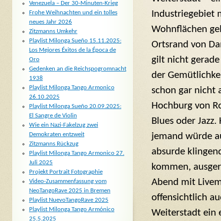
Venezuela – Der 30-Minuten-Krieg
Industriegebiet 
Frohe Weihnachten und ein tolles
neues Jahr 2026
Wohnflächen ge
Zitzmanns Umkehr
Playlist Milonga Sueño 15.11.2025:
Ortsrand von Da
Los Mejores Éxitos de la Época de
gilt nicht gerade
Oro
Gedenken an die Reichspogromnacht
der Gemütlichke
1938
Playlist Milonga Tango Armonico
schon gar nicht 
26.10.2025
Hochburg von R
Playlist Milonga Sueño 20.09.2025:
El Sangre de Violin
Blues oder Jazz
Wie ein Nazi-Fakelzug zwei
jemand würde au
Demokraten entzweit
Zitzmanns Rückzug
absurde klingen
Playlist Milonga Tango Armonico 27.
Juli 2025
kommen, ausgere
Projekt Portrait Fotographie
Abend mit Livemu
Video-Zusammenfassung vom
NeoTangoRave 2025 in Bremen
offensichtlich a
Playlist NuevoTangoRave 2025
Playlist Milonga Tango Armónico
Weiterstadt ein
25.5.2025