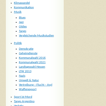
Klimawandel
Kommunikation
Musik
Blues
Jazz
Oldies
Tango
Vergleichende Musikstudien
Politik
Demokratie
Geheimdienste
Kommunalwahl 2016
Kommunalwahl 2021
Landtagswahl Hessen
LTW 2013
Nazis
Umwelt & Natur
Vertreibung – Flucht – Asyl
Waffenexport
Sport ist Mord
Tango Argentino
Verkehr