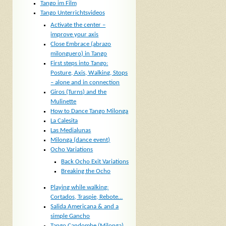
Tango im Film
Tango Unterrichtsvideos
Activate the center –
improve your axis
Close Embrace (abrazo
milonguero) in Tango
First steps into Tango:
Posture, Axis, Walking, Stops
– alone and in connection
Giros (Turns) and the
Mulinette
How to Dance Tango Milonga
La Calesita
Las Medialunas
Milonga (dance event)
Ocho Variations
Back Ocho Exit Variations
Breaking the Ocho
Playing while walking:
Cortados, Traspie, Rebote…
Salida Americana & and a
simple Gancho
Tango Candombe (Milonga)