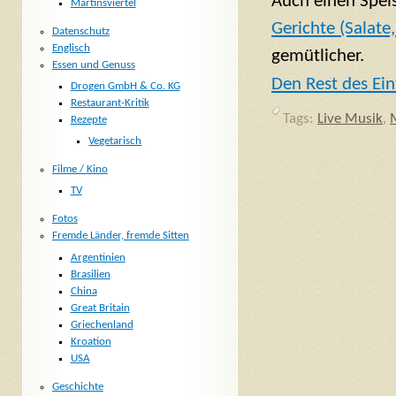
Auch einen Spei
Martinsviertel
Gerichte (Salate,
Datenschutz
Englisch
gemütlicher.
Essen und Genuss
Den Rest des Ein
Drogen GmbH & Co. KG
Restaurant-Kritik
Tags:
Live Musik
,
Rezepte
Vegetarisch
Filme / Kino
TV
Fotos
Fremde Länder, fremde Sitten
Argentinien
Brasilien
China
Great Britain
Griechenland
Kroation
USA
Geschichte