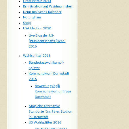
Great Britain 2014
Krimi(nalroman) Waidmannsheil
Neun mal Sechs-Kalender
Nottingham
Shop
USA Election 2020
Live Blog der US-
(Präsidentschafts-)Wahl
2016
Wahlsplitter 2016
Bundestagswahlkampf-
Splitter
Kommunalwahl Darmstadt
2016
Bewertungslogik
Kommunalwahlumfrage
Darmstadt
Mögliche alternative
Standorte fürs 98-er Stadion
in Darmstadt
US Wahlsplitter 2016