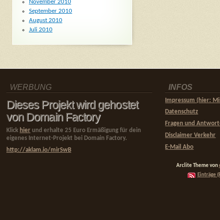
November 2010
September 2010
August 2010
Juli 2010
WERBUNG
INFOS
Impressum (hier: Mi
Dieses Projekt wird gehostet
Datenschutz
von Domain Factory
Fragen und Antwor
Klick
hier
und erhalte 25 Euro Ermäßigung für dein
Disclaimer Verkehr
eigenes Internet-Projekt bei Domain Factory.
E-Mail Abo
http://aklam.io/mirSwB
Arclite Theme von
Einträge (