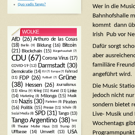
Quo vadis Tango?
Wer in die Music
Bahnhofshalle 
kommt dann über
WOLKE
Irish Pub vor Nei
AfD
(26)
Arthuro de las Cosas
Bitcoin
(18)
Bildung
(16)
Dafür sorgt sch
Berlin
(9)
(21)
Blockchain
(15)
Bürgerhaushalt
(7)
aber ausreichend
CDU
(67)
Corona Virus
(17)
familiäre Freund
Darmstadt
(30)
COVID-19
(12)
Demokratie
(14)
Fahrrad
EU
(7)
Europa
(7)
angeführt wird.
Grüne
FDP
(26)
(11)
Fußball
(7)
(38)
Hessen
(26)
Journalismus
Die Music Statio
(11)
Krieg
(11)
Kunst
(11)
Linke
Klima
(9)
jedoch nicht nur
Milonga
(15)
(14)
Musik
Marketing
(8)
Nazis
(30)
Piraten
(11)
Parteien
(8)
sondern bietet 
Politik
(15)
(16)
Presse
(11)
Schule
(8)
SPD
(31)
Live- Musik und 
Tango
(13)
Social Media
(8)
Tango Argentino
(38)
Tanz
Wochentags gibt 
Trump
(9)
(8)
Theater Moller Haus
(10)
USA
Umwelt
(13)
Uffbasse
(14)
Programmpunkt