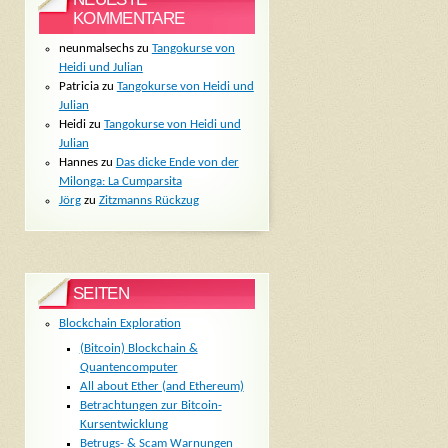
KOMMENTARE
neunmalsechs
zu
Tangokurse von
Heidi und Julian
Patricia
zu
Tangokurse von Heidi und
Julian
Heidi
zu
Tangokurse von Heidi und
Julian
Hannes
zu
Das dicke Ende von der
Milonga: La Cumparsita
Jörg
zu
Zitzmanns Rückzug
SEITEN
Blockchain Exploration
(Bitcoin) Blockchain &
Quantencomputer
All about Ether (and Ethereum)
Betrachtungen zur Bitcoin-
Kursentwicklung
Betrugs- & Scam Warnungen