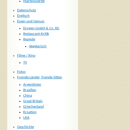
Martinsviertel
Datenschutz
Englisch
Essen und Genuss
Drogen GmbH & Co. KG
Restaurant-Kritik
Rezepte
Vegetarisch
Filme / Kino
TV
Fotos
Fremde Länder, fremde Sitten
Argentinien
Brasilien
China
Great Britain
Griechenland
Kroation
USA
Geschichte