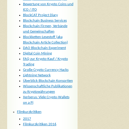
Bewertung von Krypto Coins und
ICO / ITO
BlockCAT Project Diary
Blockchain Business Services
Blockchain Firmen, Verbände
und Gemeinschaften
Blockketten-Lesestoff (aka
Blockchain Article Collection)
DAO Blockchain Experiment
Digital Coin Mining
FAQ zur Krypto-Kauf / Krypto
Trading
Große Crypto Currency Hacks
Lightning Network
Überblick Blockchain Konsortien
Wissenschaftliche Publikationen
zu Kryptowährungen
Xerberus: Viele Crypto-Wallets
on a Pi
Filmkurzkritiken
2017
Filmkurzkritiken 2016