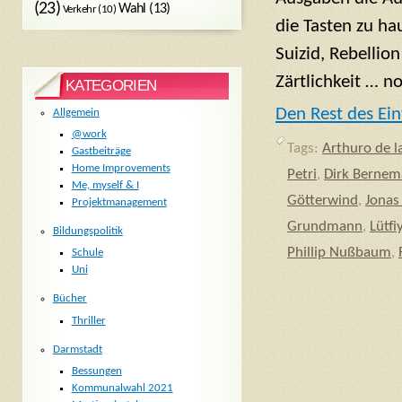
(23)
Wahl
(13)
Verkehr
(10)
die Tasten zu ha
Suizid, Rebellio
Zärtlichkeit … no
KATEGORIEN
Den Rest des Ein
Allgemein
@work
Tags:
Arthuro de l
Gastbeiträge
Home Improvements
Petri
,
Dirk Berne
Me, myself & I
Götterwind
,
Jonas
Projektmanagement
Grundmann
,
Lütfi
Bildungspolitik
Phillip Nußbaum
,
Schule
Uni
Bücher
Thriller
Darmstadt
Bessungen
Kommunalwahl 2021