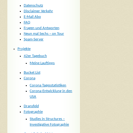
Datenschutz
Disclaimer Verkehr
E-Mail Abo
FAQ
Fragen und Antworten
Neun mal Sechs – on Tour
Spam-Server
Projekte
42er Tagebuch
Meine Lauftipps
Bucket List
Corona
Corona Tagesstatistiken
Corona-Entwicklung in den
USA
Dransfeld
Fotographie
Studies in Structures –
Investigative Fotographie