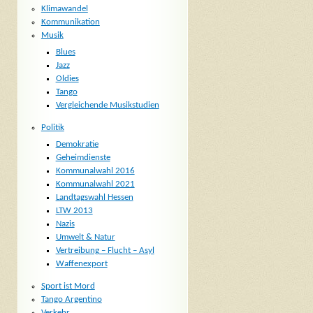
Klimawandel
Kommunikation
Musik
Blues
Jazz
Oldies
Tango
Vergleichende Musikstudien
Politik
Demokratie
Geheimdienste
Kommunalwahl 2016
Kommunalwahl 2021
Landtagswahl Hessen
LTW 2013
Nazis
Umwelt & Natur
Vertreibung – Flucht – Asyl
Waffenexport
Sport ist Mord
Tango Argentino
Verkehr