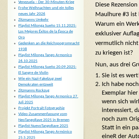
Venezuela – Der 30-Minuten-Krieg
Diese Rezension 
Frohe Weihnachten und ein tolles
Maulhure #3 ist l
neues Jahr 2026
Zitzmanns Umkehr
Warum ein Werk 
Playlist Milonga Sueño 15.11.2025:
Los Mejores Éxitos de la Época de
exklusiver Aufla
Oro
vermutlich nicht
Gedenken an die Reichspogromnacht
1938
zu kriegen ist?
Playlist Milonga Tango Armonico
26.10.2025
Nun, aus drei G
Playlist Milonga Sueño 20.09.2025:
El Sangre de Violin
Sie ist es wert
Wie ein Nazi-Fakelzug zwei
Ich habe noch 
Demokraten entzweit
Zitzmanns Rückzug
Exemplar hier
Playlist Milonga Tango Armonico 27.
wenn sich wir
Juli 2025
Projekt Portrait Fotographie
interessiert, 
Video-Zusammenfassung vom
noch zum Orig
NeoTangoRave 2025 in Bremen
Playlist NuevoTangoRave 2025
Statt in ein 
Playlist Milonga Tango Armónico
eineR der Aut
25.5.2025