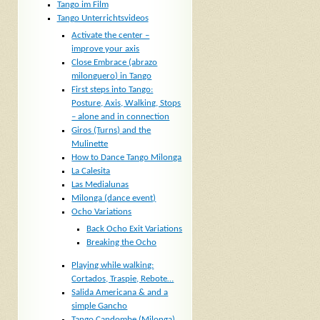
Tango im Film
Tango Unterrichtsvideos
Activate the center –
improve your axis
Close Embrace (abrazo
milonguero) in Tango
First steps into Tango:
Posture, Axis, Walking, Stops
– alone and in connection
Giros (Turns) and the
Mulinette
How to Dance Tango Milonga
La Calesita
Las Medialunas
Milonga (dance event)
Ocho Variations
Back Ocho Exit Variations
Breaking the Ocho
Playing while walking:
Cortados, Traspie, Rebote…
Salida Americana & and a
simple Gancho
Tango Candombe (Milonga)