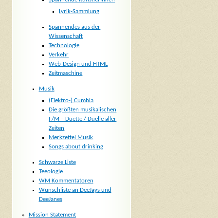
Lyrik-Sammlung
Spannendes aus der
Wissenschaft
Technologie
Verkehr
Web-Design und HTML
Zeitmaschine
Musik
(Elektro-) Cumbia
Die größten musikalischen
F/M – Duette / Duelle aller
Zeiten
Merkzettel Musik
Songs about drinking
Schwarze Liste
Teeologie
WM Kommentatoren
Wunschliste an DeeJays und
DeeJanes
Mission Statement