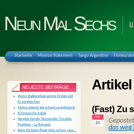
Neun Mal Sechs
U
Startseite
Mission Statement
Tango Argentino
Filmkurzkr
Artike
NEUESTE BEITRÄGE
Wenn Balkendiagramme Kriege mit
KI vergleichen
(Fast) Zu 
Meine eigene Verschwörungstheorie
El Enganche Initial
JAN.
Vergleichende Tanzstudie: Osvaldo
Geposte
21
Pugliese – La Rayuela
das weg
Beim Elchtest fliegt Voto schon raus…