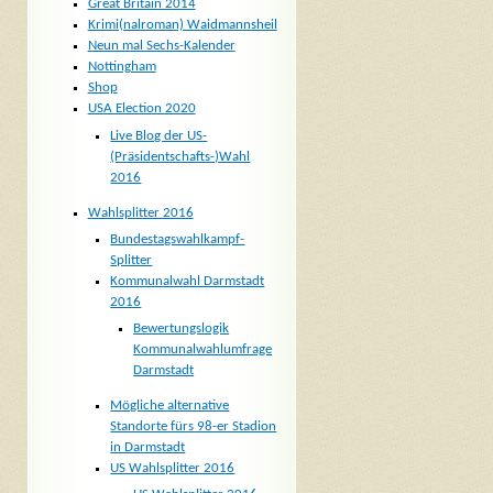
Great Britain 2014
Krimi(nalroman) Waidmannsheil
Neun mal Sechs-Kalender
Nottingham
Shop
USA Election 2020
Live Blog der US-
(Präsidentschafts-)Wahl
2016
Wahlsplitter 2016
Bundestagswahlkampf-
Splitter
Kommunalwahl Darmstadt
2016
Bewertungslogik
Kommunalwahlumfrage
Darmstadt
Mögliche alternative
Standorte fürs 98-er Stadion
in Darmstadt
US Wahlsplitter 2016