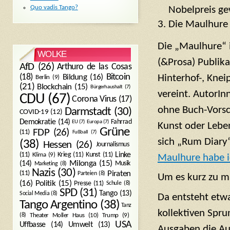
Quo vadis Tango?
Nobelpreis ge
Die Maulhure 
Die „Maulhure“ i
WOLKE
(&Prosa) Publika
AfD
(26)
Arthuro de las Cosas
Bitcoin
(18)
Hinterhof-, Kne
Bildung
(16)
Berlin
(9)
(21)
Blockchain
(15)
Bürgerhaushalt
(7)
vereint. AutorIn
CDU
(67)
Corona Virus
(17)
ohne Buch-Vorsc
Darmstadt
(30)
COVID-19
(12)
Demokratie
(14)
Fahrrad
EU
(7)
Europa
(7)
Kunst oder Leben
Grüne
FDP
(26)
(11)
Fußball
(7)
sich „Rum Diary
(38)
Hessen
(26)
Journalismus
(11)
Krieg
(11)
Kunst
(11)
Linke
Klima
(9)
Maulhure habe ic
Milonga
(15)
(14)
Musik
Marketing
(8)
Nazis
(30)
Piraten
(11)
Parteien
(8)
Um es kurz zu m
Politik
(15)
(16)
Presse
(11)
Schule
(8)
SPD
(31)
Tango
(13)
Social Media
(8)
Da entsteht etw
Tango Argentino
(38)
Tanz
kollektiven Spru
Trump
(9)
(8)
Theater Moller Haus
(10)
USA
Umwelt
(13)
Uffbasse
(14)
Ausgaben die Aut