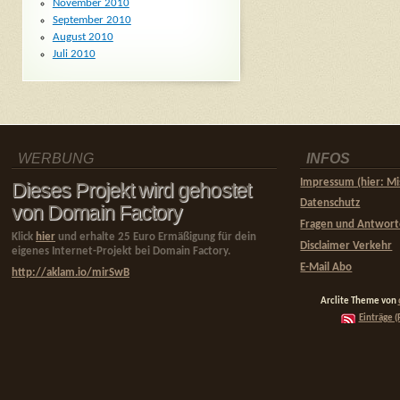
November 2010
September 2010
August 2010
Juli 2010
WERBUNG
INFOS
Impressum (hier: Mi
Dieses Projekt wird gehostet
Datenschutz
von Domain Factory
Fragen und Antwor
Klick
hier
und erhalte 25 Euro Ermäßigung für dein
Disclaimer Verkehr
eigenes Internet-Projekt bei Domain Factory.
E-Mail Abo
http://aklam.io/mirSwB
Arclite Theme von
Einträge (