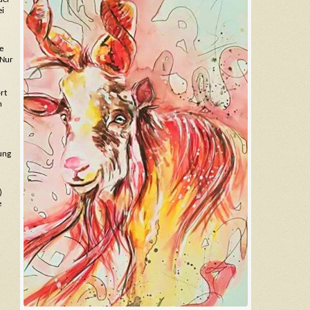
ei
e
 Nur
rt
n
ung
)
e