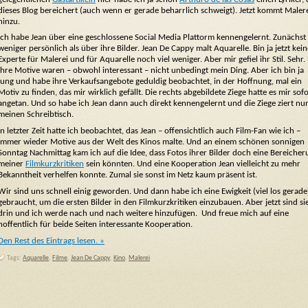
dieses Blog bereichert (auch wenn er gerade beharrlich schweigt). Jetzt kommt Maler
hinzu.
Ich habe Jean über eine geschlossene Social Media Plattorm kennengelernt. Zunächst
weniger persönlich als über ihre Bilder. Jean De Cappy malt Aquarelle. Bin ja jetzt kein
Experte für Malerei und für Aquarelle noch viel weniger. Aber mir gefiel ihr Stil. Sehr.
ihre Motive waren – obwohl interessant – nicht unbedingt mein Ding. Aber ich bin ja
jung und habe ihre Verkaufsangebote geduldig beobachtet, in der Hoffnung, mal ein
Motiv zu finden, das mir wirklich gefällt. Die rechts abgebildete Ziege hatte es mir sofo
angetan. Und so habe ich Jean dann auch direkt kennengelernt und die Ziege ziert nu
meinen Schreibtisch.
In letzter Zeit hatte ich beobachtet, das Jean – offensichtlich auch Film-Fan wie ich –
immer wieder Motive aus der Welt des Kinos malte. Und an einem schönen sonnigen
Sonntag Nachmittag kam ich auf die Idee, dass Fotos ihrer Bilder doch eine Bereicher
meiner
Filmkurzkritiken
sein könnten. Und eine Kooperation Jean vielleicht zu mehr
Bekanntheit verhelfen konnte. Zumal sie sonst im Netz kaum präsent ist.
Wir sind uns schnell einig geworden. Und dann habe ich eine Ewigkeit (viel los gerade
gebraucht, um die ersten Bilder in den Filmkurzkritiken einzubauen. Aber jetzt sind si
drin und ich werde nach und nach weitere hinzufügen. Und freue mich auf eine
hoffentlich für beide Seiten interessante Kooperation.
Den Rest des Eintrags lesen. »
Tags:
Aquarelle
,
Filme
,
Jean De Cappy
,
Kino
,
Malerei