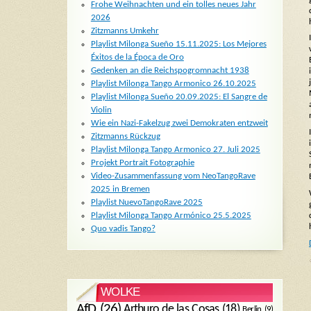
Frohe Weihnachten und ein tolles neues Jahr
2026
Zitzmanns Umkehr
Playlist Milonga Sueño 15.11.2025: Los Mejores
Éxitos de la Época de Oro
Gedenken an die Reichspogromnacht 1938
Playlist Milonga Tango Armonico 26.10.2025
Playlist Milonga Sueño 20.09.2025: El Sangre de
Violin
Wie ein Nazi-Fakelzug zwei Demokraten entzweit
Zitzmanns Rückzug
Playlist Milonga Tango Armonico 27. Juli 2025
Projekt Portrait Fotographie
Video-Zusammenfassung vom NeoTangoRave
2025 in Bremen
Playlist NuevoTangoRave 2025
Playlist Milonga Tango Armónico 25.5.2025
Quo vadis Tango?
WOLKE
AfD
(26)
Arthuro de las Cosas
(18)
Berlin
(9)