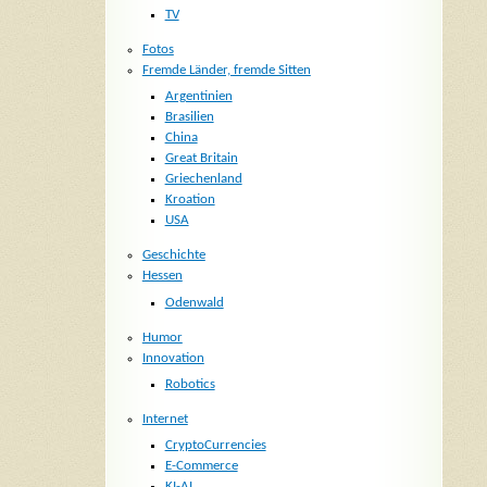
TV
Fotos
Fremde Länder, fremde Sitten
Argentinien
Brasilien
China
Great Britain
Griechenland
Kroation
USA
Geschichte
Hessen
Odenwald
Humor
Innovation
Robotics
Internet
CryptoCurrencies
E-Commerce
KI-AI