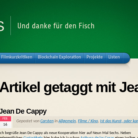
s
Und danke für den Fisch
Filmkurzkritiken
Blockchain Exploration
Projekte
Listen
Artikel getaggt mit J
Jean De Cappy
FEB.
Gepostet von
Carsten
in
Allgemein
,
Filme / Kino
,
Ist das Kunst, oder k
16
Ich begrüße Jean De Cappy als neue Kooperation hier auf Neun Mal Sechs. Neben
gelegentlichen
Gastartikeln
hier habe ich ja schon
Arthuro de las Cosas
einen Lyriker, 