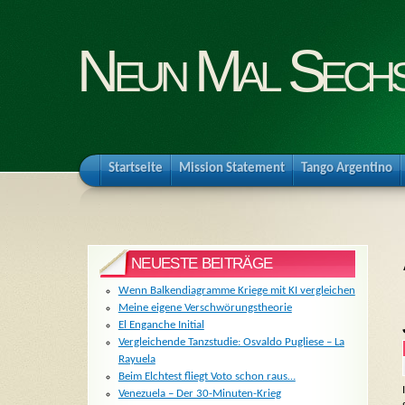
Neun Mal Sech
Startseite
Mission Statement
Tango Argentino
NEUESTE BEITRÄGE
Wenn Balkendiagramme Kriege mit KI vergleichen
Meine eigene Verschwörungstheorie
El Enganche Initial
Vergleichende Tanzstudie: Osvaldo Pugliese – La
Rayuela
Beim Elchtest fliegt Voto schon raus…
Venezuela – Der 30-Minuten-Krieg