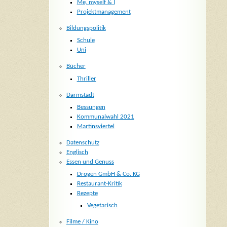
Me, myself & I
Projektmanagement
Bildungspolitik
Schule
Uni
Bücher
Thriller
Darmstadt
Bessungen
Kommunalwahl 2021
Martinsviertel
Datenschutz
Englisch
Essen und Genuss
Drogen GmbH & Co. KG
Restaurant-Kritik
Rezepte
Vegetarisch
Filme / Kino