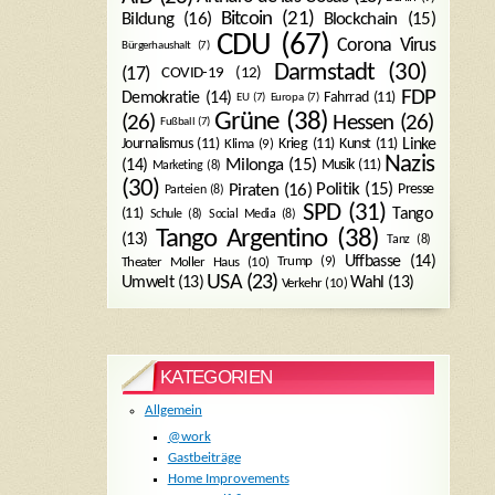
Bitcoin
(21)
Blockchain
(15)
Bildung
(16)
CDU
(67)
Corona Virus
Bürgerhaushalt
(7)
Darmstadt
(30)
(17)
COVID-19
(12)
FDP
Demokratie
(14)
Fahrrad
(11)
EU
(7)
Europa
(7)
Grüne
(38)
(26)
Hessen
(26)
Fußball
(7)
Journalismus
(11)
Krieg
(11)
Kunst
(11)
Linke
Klima
(9)
Nazis
Milonga
(15)
(14)
Musik
(11)
Marketing
(8)
(30)
Politik
(15)
Piraten
(16)
Presse
Parteien
(8)
SPD
(31)
Tango
(11)
Schule
(8)
Social Media
(8)
Tango Argentino
(38)
(13)
Tanz
(8)
Uffbasse
(14)
Trump
(9)
Theater Moller Haus
(10)
USA
(23)
Umwelt
(13)
Wahl
(13)
Verkehr
(10)
KATEGORIEN
Allgemein
@work
Gastbeiträge
Home Improvements