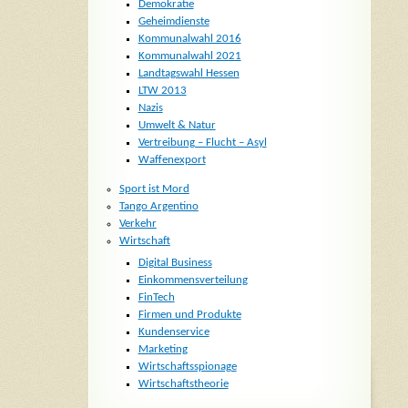
Demokratie
Geheimdienste
Kommunalwahl 2016
Kommunalwahl 2021
Landtagswahl Hessen
LTW 2013
Nazis
Umwelt & Natur
Vertreibung – Flucht – Asyl
Waffenexport
Sport ist Mord
Tango Argentino
Verkehr
Wirtschaft
Digital Business
Einkommensverteilung
FinTech
Firmen und Produkte
Kundenservice
Marketing
Wirtschaftsspionage
Wirtschaftstheorie