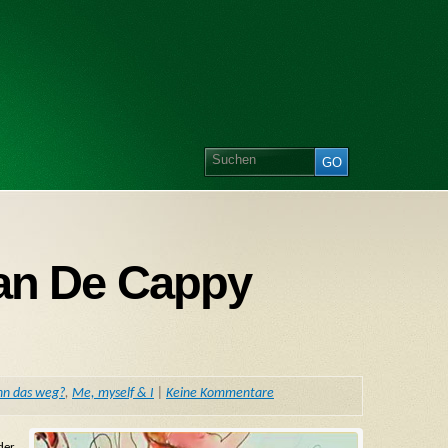
ean De Cappy
ann das weg?
,
Me, myself & I
|
Keine Kommentare
der