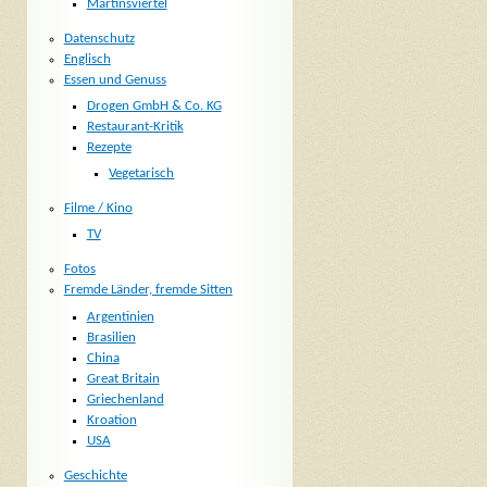
Martinsviertel
Datenschutz
Englisch
Essen und Genuss
Drogen GmbH & Co. KG
Restaurant-Kritik
Rezepte
Vegetarisch
Filme / Kino
TV
Fotos
Fremde Länder, fremde Sitten
Argentinien
Brasilien
China
Great Britain
Griechenland
Kroation
USA
Geschichte