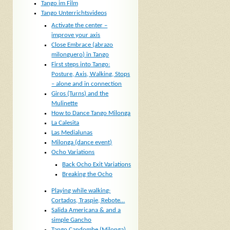
Tango im Film
Tango Unterrichtsvideos
Activate the center –
improve your axis
Close Embrace (abrazo
milonguero) in Tango
First steps into Tango:
Posture, Axis, Walking, Stops
– alone and in connection
Giros (Turns) and the
Mulinette
How to Dance Tango Milonga
La Calesita
Las Medialunas
Milonga (dance event)
Ocho Variations
Back Ocho Exit Variations
Breaking the Ocho
Playing while walking:
Cortados, Traspie, Rebote…
Salida Americana & and a
simple Gancho
Tango Candombe (Milonga)