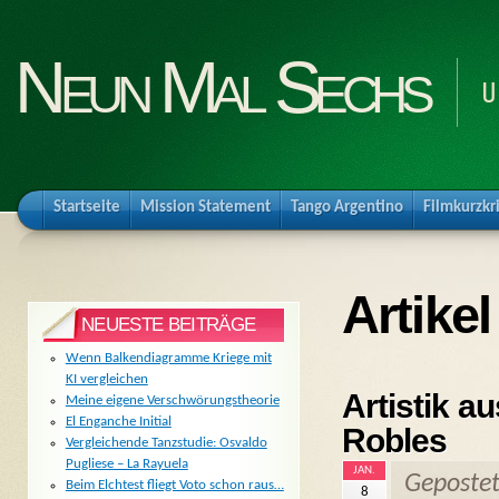
Neun Mal Sechs
U
Startseite
Mission Statement
Tango Argentino
Filmkurzkr
Artike
NEUESTE BEITRÄGE
Wenn Balkendiagramme Kriege mit
KI vergleichen
Artistik a
Meine eigene Verschwörungstheorie
El Enganche Initial
Robles
Vergleichende Tanzstudie: Osvaldo
Pugliese – La Rayuela
JAN.
Geposte
Beim Elchtest fliegt Voto schon raus…
8