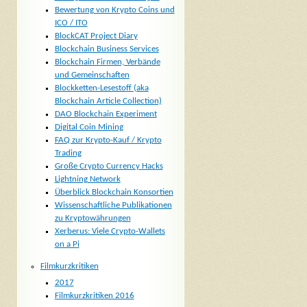
Bewertung von Krypto Coins und
ICO / ITO
BlockCAT Project Diary
Blockchain Business Services
Blockchain Firmen, Verbände
und Gemeinschaften
Blockketten-Lesestoff (aka
Blockchain Article Collection)
DAO Blockchain Experiment
Digital Coin Mining
FAQ zur Krypto-Kauf / Krypto
Trading
Große Crypto Currency Hacks
Lightning Network
Überblick Blockchain Konsortien
Wissenschaftliche Publikationen
zu Kryptowährungen
Xerberus: Viele Crypto-Wallets
on a Pi
Filmkurzkritiken
2017
Filmkurzkritiken 2016