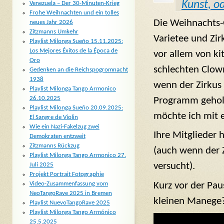
Kunst, o
Venezuela – Der 30-Minuten-Krieg
Frohe Weihnachten und ein tolles
Die Weihnachts
neues Jahr 2026
Zitzmanns Umkehr
Varietee und Zir
Playlist Milonga Sueño 15.11.2025:
Los Mejores Éxitos de la Época de
vor allem von k
Oro
schlechten Clow
Gedenken an die Reichspogromnacht
1938
wenn der Zirkus
Playlist Milonga Tango Armonico
26.10.2025
Programm geholt 
Playlist Milonga Sueño 20.09.2025:
möchte ich mit e
El Sangre de Violin
Wie ein Nazi-Fakelzug zwei
Ihre Mitglieder
Demokraten entzweit
Zitzmanns Rückzug
(auch wenn der 
Playlist Milonga Tango Armonico 27.
versucht).
Juli 2025
Projekt Portrait Fotographie
Kurz vor der Pa
Video-Zusammenfassung vom
NeoTangoRave 2025 in Bremen
kleinen Manege? 
Playlist NuevoTangoRave 2025
Playlist Milonga Tango Armónico
25.5.2025