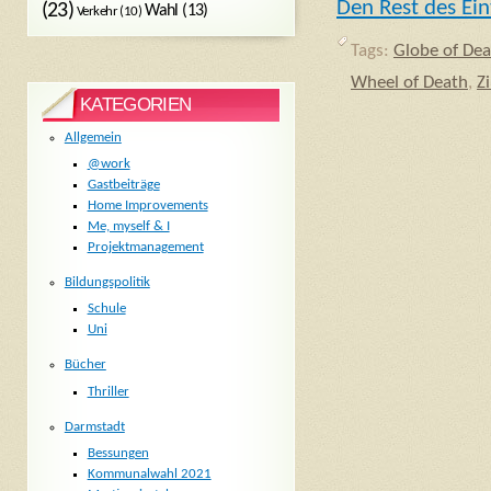
Den Rest des Ein
(23)
Wahl
(13)
Verkehr
(10)
Tags:
Globe of De
Wheel of Death
,
Z
KATEGORIEN
Allgemein
@work
Gastbeiträge
Home Improvements
Me, myself & I
Projektmanagement
Bildungspolitik
Schule
Uni
Bücher
Thriller
Darmstadt
Bessungen
Kommunalwahl 2021