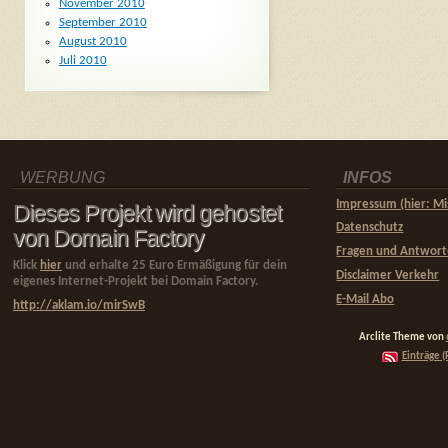
November 2010
September 2010
August 2010
Juli 2010
WERBUNG
INFOS
Impressum (hier: Mi
Dieses Projekt wird gehostet
Datenschutz
von Domain Factory
Fragen und Antwor
Klick
hier
und erhalte 25 Euro Ermäßigung für dein
Disclaimer Verkehr
eigenes Internet-Projekt bei Domain Factory.
E-Mail Abo
http://aklam.io/mirSwB
Arclite Theme von
Einträge (