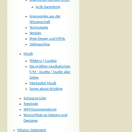
Lyrik-Sammlung
Spannendes aus der
Wissenschaft
Technologie
Verkehr
Web-Design und HTML
Zeitmaschine
Musik
(Elektro-) Cumbia
Die größten musikalischen
F/M – Duette / Duelle aller
Zeiten
Merkzettel Musik
Songs about drinking
Schwarze Liste
Teeologie
WM Kommentatoren
Wunschliste an DeeJays und
DeeJanes
Mission Statement