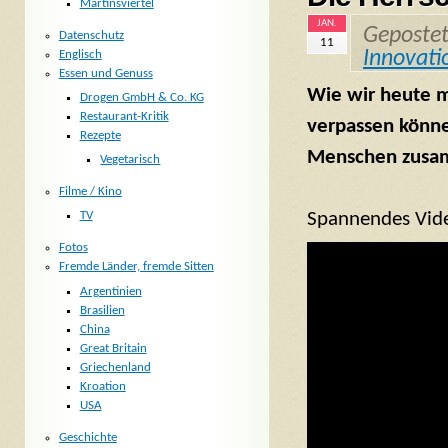
Martinsviertel
JAN.
Geposte
Datenschutz
11
Innovati
Englisch
Essen und Genuss
Wie wir heute 
Drogen GmbH & Co. KG
Restaurant-Kritik
verpassen könne
Rezepte
Menschen zusa
Vegetarisch
Filme / Kino
Spannendes Vide
TV
Fotos
Fremde Länder, fremde Sitten
Argentinien
Brasilien
China
Great Britain
Griechenland
Kroation
USA
Geschichte