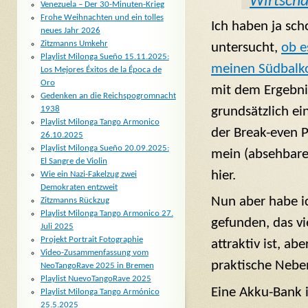
Wirtscha
Venezuela – Der 30-Minuten-Krieg
Frohe Weihnachten und ein tolles
Ich haben ja sch
neues Jahr 2026
Zitzmanns Umkehr
untersucht,
ob e
Playlist Milonga Sueño 15.11.2025:
meinen Südbalkon
Los Mejores Éxitos de la Época de
Oro
mit dem Ergebni
Gedenken an die Reichspogromnacht
grundsätzlich e
1938
Playlist Milonga Tango Armonico
der Break-even P
26.10.2025
Playlist Milonga Sueño 20.09.2025:
mein (absehbare
El Sangre de Violin
hier.
Wie ein Nazi-Fakelzug zwei
Demokraten entzweit
Nun aber habe i
Zitzmanns Rückzug
Playlist Milonga Tango Armonico 27.
gefunden, das vie
Juli 2025
Projekt Portrait Fotographie
attraktiv ist, a
Video-Zusammenfassung vom
praktische Neben
NeoTangoRave 2025 in Bremen
Playlist NuevoTangoRave 2025
Eine Akku-Bank i
Playlist Milonga Tango Armónico
25.5.2025