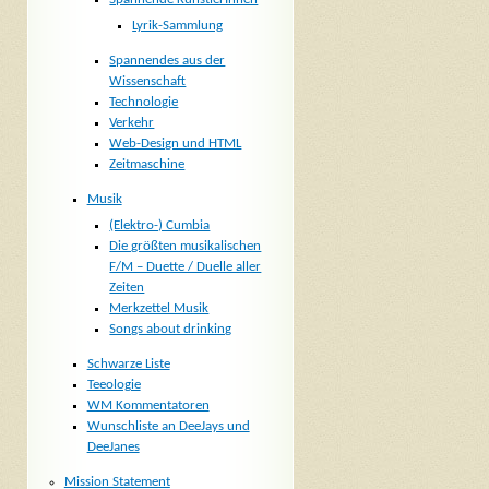
Lyrik-Sammlung
Spannendes aus der
Wissenschaft
Technologie
Verkehr
Web-Design und HTML
Zeitmaschine
Musik
(Elektro-) Cumbia
Die größten musikalischen
F/M – Duette / Duelle aller
Zeiten
Merkzettel Musik
Songs about drinking
Schwarze Liste
Teeologie
WM Kommentatoren
Wunschliste an DeeJays und
DeeJanes
Mission Statement