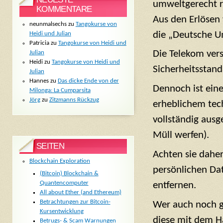
umweltgerecht r
KOMMENTARE
Aus den Erlösen
neunmalsechs
zu
Tangokurse von
die „Deutsche Um
Heidi und Julian
Patricia
zu
Tangokurse von Heidi und
Die Telekom ver
Julian
Heidi
zu
Tangokurse von Heidi und
Sicherheitsstand
Julian
Hannes
zu
Das dicke Ende von der
Dennoch ist eine
Milonga: La Cumparsita
Jörg
zu
Zitzmanns Rückzug
erheblichem tec
vollständig ausg
Müll werfen).
SEITEN
Achten sie daher
Blockchain Exploration
persönlichen Da
(Bitcoin) Blockchain &
Quantencomputer
entfernen.
All about Ether (and Ethereum)
Betrachtungen zur Bitcoin-
Wer auch noch g
Kursentwicklung
diese mit dem 
Betrugs- & Scam Warnungen