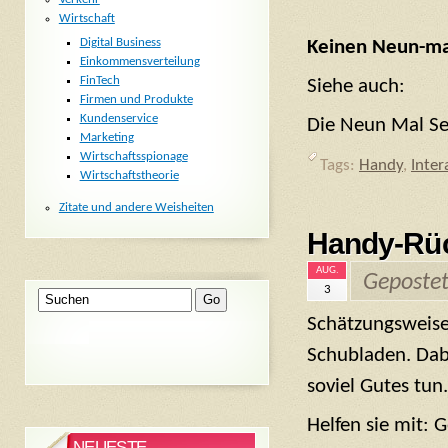
Wirtschaft
Digital Business
Keinen Neun-mal
Einkommensverteilung
FinTech
Siehe auch:
Firmen und Produkte
Kundenservice
Die Neun Mal S
Marketing
Wirtschaftsspionage
Tags:
Handy
,
Inter
Wirtschaftstheorie
Zitate und andere Weisheiten
Handy-Rüc
AUG.
Geposte
3
Schätzungsweise
Schubladen. Dabe
soviel Gutes tun.
Helfen sie mit: 
NEUESTE