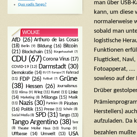
man über USB-Kab
Quo vadis Tango?
kann, um diese 
normalerweise we
sobald man unte
WOLKE
AfD
(26)
Arthuro de las Cosas
logistische Her
Bitcoin
(18)
Bildung
(16)
Berlin
(9)
Funktionen erfül
(21)
Blockchain
(15)
Bürgerhaushalt
(7)
CDU
(67)
Flugticket, Navi
Corona Virus
(17)
Darmstadt
(30)
COVID-19
(12)
Fotoapperat, ….
Demokratie
(14)
Fahrrad
EU
(7)
Europa
(7)
sowieso auf der 
Grüne
FDP
(26)
(11)
Fußball
(7)
(38)
Hessen
(26)
Journalismus
Drüber gestolper
(11)
Krieg
(11)
Kunst
(11)
Linke
Klima
(9)
Milonga
(15)
(14)
Musik
Marketing
(8)
Prämienprogra
Nazis
(30)
Piraten
(11)
Parteien
(8)
Politik
(15)
(16)
Presse
(11)
Schule
(8)
Herstellers) auch
SPD
(31)
Tango
(13)
Social Media
(8)
aufzuladen. Da k
Tango Argentino
(38)
Tanz
Trump
(9)
(8)
Theater Moller Haus
(10)
bezahlen mußt
USA
Umwelt
(13)
Uffbasse
(14)