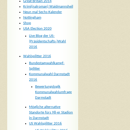
Great Britain 2014
Krimi(nalroman) Waidmannsheil
Neun mal Sechs-Kalender
Nottingham
Shop
USA Election 2020
Live Blog der US-
(Präsidentschafts-)Wahl
2016
Wahlsplitter 2016
Bundestagswahlkampf-
Splitter
Kommunalwahl Darmstadt
2016
Bewertungslogik
Kommunalwahlumfrage
Darmstadt
Mögliche alternative
Standorte fürs 98-er Stadion
in Darmstadt
US Wahlsplitter 2016