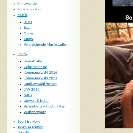
Klimawandel
Kommunikation
Musik
Blues
Jazz
Oldies
Tango
Vergleichende Musikstudien
Politik
Demokratie
Geheimdienste
Kommunalwahl 2016
Kommunalwahl 2021
Landtagswahl Hessen
LTW 2013
Nazis
Umwelt & Natur
Vertreibung – Flucht – Asyl
Waffenexport
Sport ist Mord
Tango Argentino
Verkehr