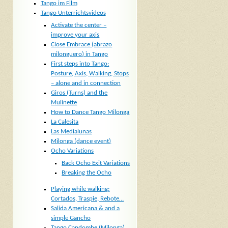
Tango im Film
Tango Unterrichtsvideos
Activate the center –
improve your axis
Close Embrace (abrazo
milonguero) in Tango
First steps into Tango:
Posture, Axis, Walking, Stops
– alone and in connection
Giros (Turns) and the
Mulinette
How to Dance Tango Milonga
La Calesita
Las Medialunas
Milonga (dance event)
Ocho Variations
Back Ocho Exit Variations
Breaking the Ocho
Playing while walking:
Cortados, Traspie, Rebote…
Salida Americana & and a
simple Gancho
Tango Candombe (Milonga)