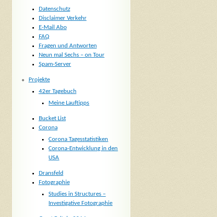
Datenschutz
Disclaimer Verkehr
E-Mail Abo
FAQ
Fragen und Antworten
Neun mal Sechs – on Tour
Spam-Server
Projekte
42er Tagebuch
Meine Lauftipps
Bucket List
Corona
Corona Tagesstatistiken
Corona-Entwicklung in den
USA
Dransfeld
Fotographie
Studies in Structures –
Investigative Fotographie