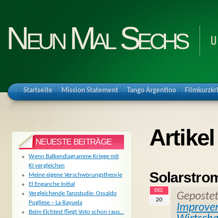
Neun Mal Sechs
U
Startseite
Mission Statement
Tango Argentino
Filmkurzkr
Artike
NEUESTE BEITRÄGE
Wenn Balkendiagramme Kriege mit
KI vergleichen
Solarstro
Meine eigene Verschwörungstheorie
El Enganche Initial
DEZ.
Vergleichende Tanzstudie: Osvaldo
Geposte
20
Pugliese – La Rayuela
Improve
Beim Elchtest fliegt Voto schon raus…