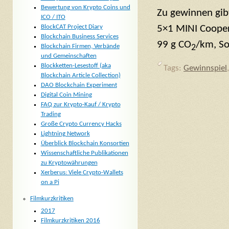
Bewertung von Krypto Coins und
Zu gewinnen gib
ICO / ITO
BlockCAT Project Diary
5×1 MINI Cooper 
Blockchain Business Services
99 g CO
/km, So
Blockchain Firmen, Verbände
2
und Gemeinschaften
Blockketten-Lesestoff (aka
Tags:
Gewinnspiel
Blockchain Article Collection)
DAO Blockchain Experiment
Digital Coin Mining
FAQ zur Krypto-Kauf / Krypto
Trading
Große Crypto Currency Hacks
Lightning Network
Überblick Blockchain Konsortien
Wissenschaftliche Publikationen
zu Kryptowährungen
Xerberus: Viele Crypto-Wallets
on a Pi
Filmkurzkritiken
2017
Filmkurzkritiken 2016