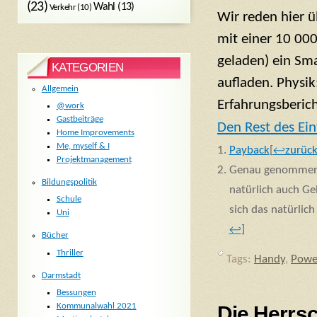
(23)
Wahl
(13)
Verkehr
(10)
Wir reden hier 
mit einer 10 00
geladen) ein Sm
KATEGORIEN
aufladen. Physi
Allgemein
Erfahrungsberich
@work
Gastbeiträge
Den Rest des Ein
Home Improvements
Me, myself & I
Payback
[
↩zurüc
Projektmanagement
Genau genommen si
Bildungspolitik
natürlich auch Ge
Schule
sich das natürlic
Uni
↩
]
Bücher
Thriller
Tags:
Handy
,
Powe
Darmstadt
Bessungen
Kommunalwahl 2021
Die Herrs