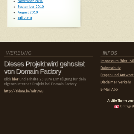
November 2010
September 2010
August 2010
Juli 2010
WERBUNG
INFOS
Impressum (hier: Mi
Dieses Projekt wird gehostet
Datenschutz
von Domain Factory
Fragen und Antwor
Klick
hier
und erhalte 25 Euro Ermäßigung für dein
Disclaimer Verkehr
eigenes Internet-Projekt bei Domain Factory.
E-Mail Abo
http://aklam.io/mirSwB
Arclite Theme von
Einträge (