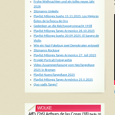
Frohe Weihnachten und ein tolles neues Jahr
2026
Zitzmanns Umkehr
Playlist Milonga Sueño 15.11.2025: Los Mejores
Éxitos de la Época de Oro
Gedenken an die Reichspogromnacht 1938
Playlist Milonga Tango Armonico 26.10.2025
Playlist Milonga Sueño 20.09.2025: El Sangre de
Violin
Wie ein Nazi-Fakelzug zwei Demokraten entzweit
Zitzmanns Rückzug
Playlist Milonga Tango Armonico 27. Juli 2025
Projekt Portrait Fotographie
Video-Zusammenfassung vom NeoTangoRave
2025 in Bremen
Playlist NuevoTangoRave 2025
Playlist Milonga Tango Armónico 25.5.2025
Quo vadis Tango?
WOLKE
AfD
(26)
Arthuro de las Cosas
(18)
Berlin
(9)