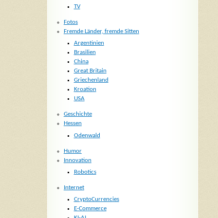
TV
Fotos
Fremde Länder, fremde Sitten
Argentinien
Brasilien
China
Great Britain
Griechenland
Kroation
USA
Geschichte
Hessen
Odenwald
Humor
Innovation
Robotics
Internet
CryptoCurrencies
E-Commerce
KI-AI