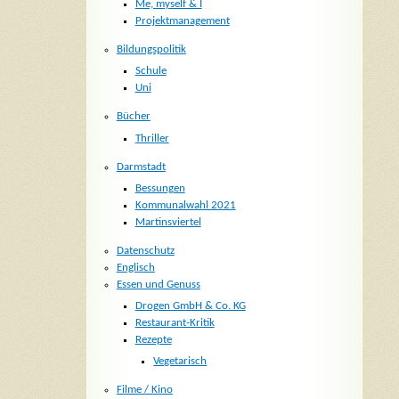
Me, myself & I
Projektmanagement
Bildungspolitik
Schule
Uni
Bücher
Thriller
Darmstadt
Bessungen
Kommunalwahl 2021
Martinsviertel
Datenschutz
Englisch
Essen und Genuss
Drogen GmbH & Co. KG
Restaurant-Kritik
Rezepte
Vegetarisch
Filme / Kino