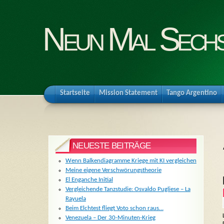
Neun Mal Sech
Startseite
Mission Statement
Tango Argentino
NEUESTE BEITRÄGE
Wenn Balkendiagramme Kriege mit KI vergleichen
Meine eigene Verschwörungstheorie
El Enganche Initial
Vergleichende Tanzstudie: Osvaldo Pugliese – La
Rayuela
Beim Elchtest fliegt Voto schon raus…
Venezuela – Der 30-Minuten-Krieg