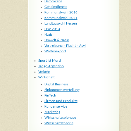
Demokratie
Geheimdienste
Kommunalwahl 2016
Kommunalwahl 2021
Landtagswahl Hessen
LTW 2013
Nazis
Umwelt & Natur
Vertreibung – Flucht – Asyl
Waffenexport
Sport ist Mord
Tango Argentino
Verkehr
Wirtschaft
Digital Business
Einkommensverteilung
FinTech
Firmen und Produkte
Kundenservice
Marketing
Wirtschaftsspionage
Wirtschaftstheorie