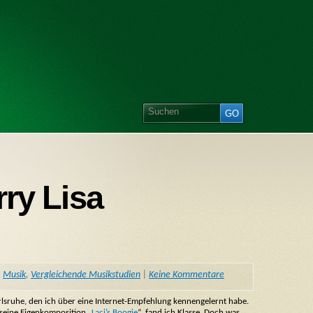
rry Lisa
,
Musik
,
Vergleichende Musikstudien
|
Keine Kommentare
arlsruhe, den ich über eine Internet-Empfehlung kennengelernt habe.
seine Eigenkomposition „
Laci’s Boogie
“ fand ich Klasse. Doch was