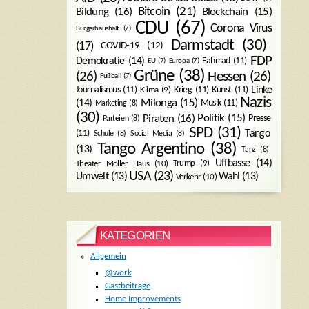
Bitcoin
(21)
Blockchain
(15)
Bildung
(16)
CDU
(67)
Corona Virus
Bürgerhaushalt
(7)
Darmstadt
(30)
(17)
COVID-19
(12)
FDP
Demokratie
(14)
Fahrrad
(11)
EU
(7)
Europa
(7)
Grüne
(38)
(26)
Hessen
(26)
Fußball
(7)
Journalismus
(11)
Krieg
(11)
Kunst
(11)
Linke
Klima
(9)
Nazis
Milonga
(15)
(14)
Musik
(11)
Marketing
(8)
(30)
Politik
(15)
Piraten
(16)
Presse
Parteien
(8)
SPD
(31)
Tango
(11)
Schule
(8)
Social Media
(8)
Tango Argentino
(38)
(13)
Tanz
(8)
Uffbasse
(14)
Trump
(9)
Theater Moller Haus
(10)
USA
(23)
Umwelt
(13)
Wahl
(13)
Verkehr
(10)
KATEGORIEN
Allgemein
@work
Gastbeiträge
Home Improvements