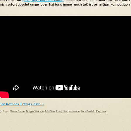
mich sofort absolut umgehauen hat (und immer noch tut) ist seine Eigenkomposition 
Den Rest des Eintrags lesen. »
Tags:
Blame Game
,
Boogie Woogie
,
Für Elise
,
Furry Lisa
,
Karlsruhe
,
Luca Sestak
,
Ragtime