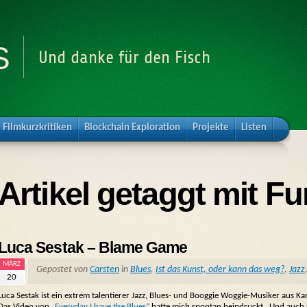
s
Und danke für den Fisch
Filmkurzkritiken
Blockchain Exploration
Projekte
Listen
Artikel getaggt mit Fu
Luca Sestak – Blame Game
MÄRZ
Gepostet von
Carsten
in
Blues
,
Ist das Kunst, oder kann das weg?
,
Jazz
20
Luca Sestak ist ein extrem talentierer Jazz, Blues- und Booggie Woggie-Musiker aus K
Das Video von
„Everyday I have the Blues“
hatte mich spontan beindruckt. Und auch 