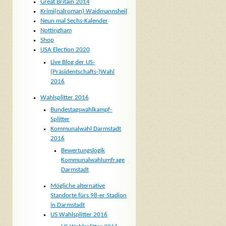
Great Britain 2014
Krimi(nalroman) Waidmannsheil
Neun mal Sechs-Kalender
Nottingham
Shop
USA Election 2020
Live Blog der US-
(Präsidentschafts-)Wahl
2016
Wahlsplitter 2016
Bundestagswahlkampf-
Splitter
Kommunalwahl Darmstadt
2016
Bewertungslogik
Kommunalwahlumfrage
Darmstadt
Mögliche alternative
Standorte fürs 98-er Stadion
in Darmstadt
US Wahlsplitter 2016