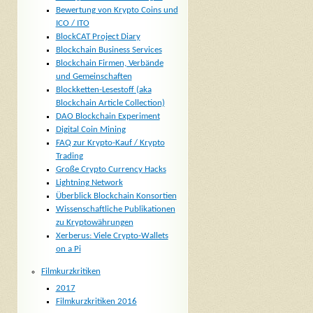
Bewertung von Krypto Coins und
ICO / ITO
BlockCAT Project Diary
Blockchain Business Services
Blockchain Firmen, Verbände
und Gemeinschaften
Blockketten-Lesestoff (aka
Blockchain Article Collection)
DAO Blockchain Experiment
Digital Coin Mining
FAQ zur Krypto-Kauf / Krypto
Trading
Große Crypto Currency Hacks
Lightning Network
Überblick Blockchain Konsortien
Wissenschaftliche Publikationen
zu Kryptowährungen
Xerberus: Viele Crypto-Wallets
on a Pi
Filmkurzkritiken
2017
Filmkurzkritiken 2016