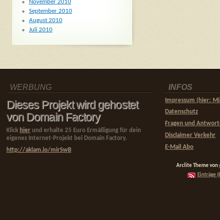
November 2010
September 2010
August 2010
Juli 2010
WERBUNG
INFOS
Impressum (hier: Mi
Dieses Projekt wird gehostet
Datenschutz
von Domain Factory
Fragen und Antwor
Klick
hier
und erhalte 25 Euro Ermäßigung für dein
Disclaimer Verkehr
eigenes Internet-Projekt bei Domain Factory.
E-Mail Abo
http://aklam.io/mirSwB
Arclite Theme von
Einträge (