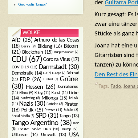
der
Guitarra Por
Quo vadis Tango?
Kurz gesagt: Es 
zwar eine tänze
WOLKE
Stücke als ganz 
AfD
(26)
Arthuro de las Cosas
Joana hat eine u
Bitcoin
(18)
Bildung
(16)
Berlin
(9)
(21)
Blockchain
(15)
Bürgerhaushalt
(7)
Gitarristen sind 
CDU
(67)
Corona Virus
(17)
tanzen) zu könn
Darmstadt
(30)
COVID-19
(12)
Demokratie
(14)
Fahrrad
Den Rest des Ein
EU
(7)
Europa
(7)
Grüne
FDP
(26)
(11)
Fußball
(7)
(38)
Hessen
(26)
Tags:
Fado
,
Joana 
Journalismus
(11)
Krieg
(11)
Kunst
(11)
Linke
Klima
(9)
Milonga
(15)
(14)
Musik
Marketing
(8)
Nazis
(30)
Piraten
(11)
Parteien
(8)
Politik
(15)
(16)
Presse
(11)
Schule
(8)
SPD
(31)
Tango
(13)
Social Media
(8)
Tango Argentino
(38)
Tanz
Trump
(9)
(8)
Theater Moller Haus
(10)
USA
Umwelt
(13)
Uffbasse
(14)