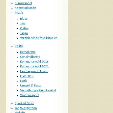
Klimawandel
Kommunikation
Musik
Blues
Jazz
Oldies
Tango
Vergleichende Musikstudien
Politik
Demokratie
Geheimdienste
Kommunalwahl 2016
Kommunalwahl 2021
Landtagswahl Hessen
LTW 2013
Nazis
Umwelt & Natur
Vertreibung – Flucht – Asyl
Waffenexport
Sport ist Mord
Tango Argentino
Verkehr