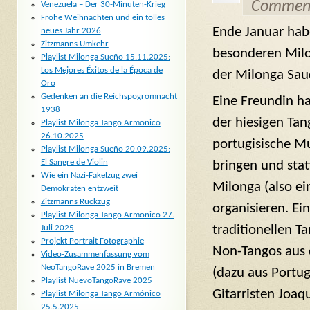
Comment
Venezuela – Der 30-Minuten-Krieg
Frohe Weihnachten und ein tolles
Ende Januar habe
neues Jahr 2026
Zitzmanns Umkehr
besonderen Milo
Playlist Milonga Sueño 15.11.2025:
Los Mejores Éxitos de la Época de
der Milonga Sau
Oro
Gedenken an die Reichspogromnacht
Eine Freundin h
1938
der hiesigen Tan
Playlist Milonga Tango Armonico
26.10.2025
portugisische M
Playlist Milonga Sueño 20.09.2025:
El Sangre de Violin
bringen und stat
Wie ein Nazi-Fakelzug zwei
Milonga (also ei
Demokraten entzweit
Zitzmanns Rückzug
organisieren. E
Playlist Milonga Tango Armonico 27.
traditionellen T
Juli 2025
Projekt Portrait Fotographie
Non-Tangos aus 
Video-Zusammenfassung vom
NeoTangoRave 2025 in Bremen
(dazu aus Portu
Playlist NuevoTangoRave 2025
Gitarristen Joaq
Playlist Milonga Tango Armónico
25.5.2025