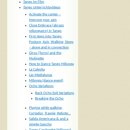
Tango im Film
Tango Unterrichtsvideos
Activate the center –
improve your axis
Close Embrace (abrazo
milonguero) in Tango
First steps into Tango:
Posture, Axis, Walking, Stops
– alone and in connection
Giros (Turns) and the
Mulinette
How to Dance Tango Milonga
La Calesita
Las Medialunas
Milonga (dance event)
Ocho Variations
Back Ocho Exit Variations
Breaking the Ocho
Playing while walking:
Cortados, Traspie, Rebote…
Salida Americana & and a
simple Gancho
Tango Candombe (Milonga)