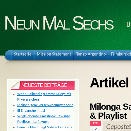
Neun Mal Sechs
U
Startseite
Mission Statement
Tango Argentino
Filmkurzkr
Artike
NEUESTE BEITRÄGE
Wenn Balkendiagramme Kriege mit
KI vergleichen
Milonga S
Meine eigene Verschwörungstheorie
El Enganche Initial
& Playlist
Vergleichende Tanzstudie: Osvaldo
Pugliese – La Rayuela
FEB.
Geposte
Beim Elchtest fliegt Voto schon raus…
2