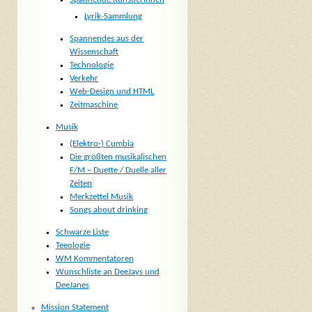
Lyrik-Sammlung
Spannendes aus der
Wissenschaft
Technologie
Verkehr
Web-Design und HTML
Zeitmaschine
Musik
(Elektro-) Cumbia
Die größten musikalischen
F/M – Duette / Duelle aller
Zeiten
Merkzettel Musik
Songs about drinking
Schwarze Liste
Teeologie
WM Kommentatoren
Wunschliste an DeeJays und
DeeJanes
Mission Statement