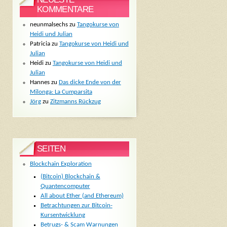
KOMMENTARE
neunmalsechs
zu
Tangokurse von
Heidi und Julian
Patricia
zu
Tangokurse von Heidi und
Julian
Heidi
zu
Tangokurse von Heidi und
Julian
Hannes
zu
Das dicke Ende von der
Milonga: La Cumparsita
Jörg
zu
Zitzmanns Rückzug
SEITEN
Blockchain Exploration
(Bitcoin) Blockchain &
Quantencomputer
All about Ether (and Ethereum)
Betrachtungen zur Bitcoin-
Kursentwicklung
Betrugs- & Scam Warnungen