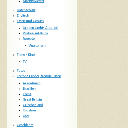
Martinsviertel
Datenschutz
Englisch
Essen und Genuss
Drogen GmbH & Co. KG
Restaurant-Kritik
Rezepte
Vegetarisch
Filme / Kino
TV
Fotos
Fremde Länder, fremde Sitten
Argentinien
Brasilien
China
Great Britain
Griechenland
Kroation
USA
Geschichte