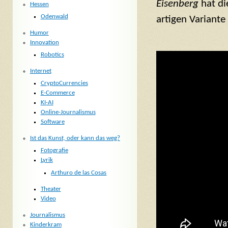
Eisenberg
hat di
Hessen
Odenwald
artigen Variante
Humor
Innovation
Robotics
Internet
CryptoCurrencies
E-Commerce
KI-AI
Online-Journalismus
Software
Ist das Kunst, oder kann das weg?
Fotografie
Lyrik
Arthuro de las Cosas
Theater
Video
Journalismus
Kinderkram