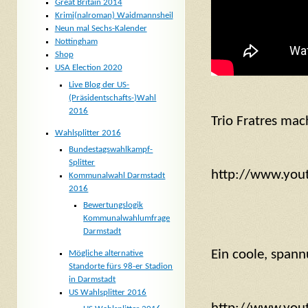
Great Britain 2014
Krimi(nalroman) Waidmannsheil
Neun mal Sechs-Kalender
Nottingham
Shop
USA Election 2020
Live Blog der US-
(Präsidentschafts-)Wahl
2016
Trio Fratres mac
Wahlsplitter 2016
Bundestagswahlkampf-
Splitter
http://www.you
Kommunalwahl Darmstadt
2016
Bewertungslogik
Kommunalwahlumfrage
Darmstadt
Ein coole, span
Mögliche alternative
Standorte fürs 98-er Stadion
in Darmstadt
US Wahlsplitter 2016