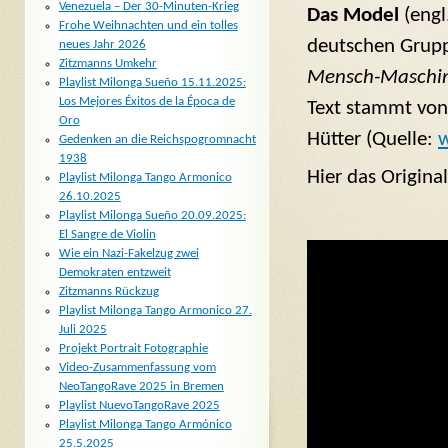
Venezuela – Der 30-Minuten-Krieg
Das Model
(engl
Frohe Weihnachten und ein tolles
deutschen Grupp
neues Jahr 2026
Zitzmanns Umkehr
Mensch-Maschi
Playlist Milonga Sueño 15.11.2025:
Los Mejores Éxitos de la Época de
Text stammt von 
Oro
Hütter (Quelle:
w
Gedenken an die Reichspogromnacht
1938
Hier das Original
Playlist Milonga Tango Armonico
26.10.2025
Playlist Milonga Sueño 20.09.2025:
El Sangre de Violin
Wie ein Nazi-Fakelzug zwei
Demokraten entzweit
Zitzmanns Rückzug
Playlist Milonga Tango Armonico 27.
Juli 2025
Projekt Portrait Fotographie
Video-Zusammenfassung vom
NeoTangoRave 2025 in Bremen
Playlist NuevoTangoRave 2025
Playlist Milonga Tango Armónico
25.5.2025