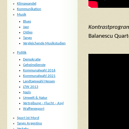
Klimawandel
Kommunikation
Musik
Blues
Kontrastprogr
Jazz
Oldies
Balanescu Quart
Tango
Vergleichende Musikstudien
Politik
Demokratie
Geheimdienste
Kommunalwahl 2016
Kommunalwahl 2021
Landtagswahl Hessen
LTW 2013
Nazis
Umwelt & Natur
Vertreibung – Flucht – Asyl
Waffenexport
Sport ist Mord
Tango Argentino
Verkehr