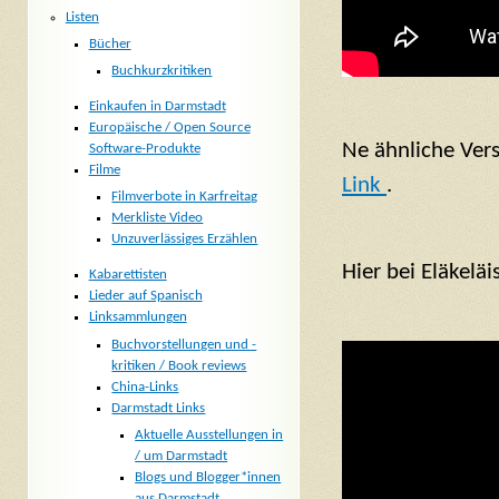
Listen
Bücher
Buchkurzkritiken
Einkaufen in Darmstadt
Europäische / Open Source
Ne ähnliche Ver
Software-Produkte
Filme
Link
.
Filmverbote in Karfreitag
Merkliste Video
Unzuverlässiges Erzählen
Hier bei Eläkelä
Kabarettisten
Lieder auf Spanisch
Linksammlungen
Buchvorstellungen und -
kritiken / Book reviews
China-Links
Darmstadt Links
Aktuelle Ausstellungen in
/ um Darmstadt
Blogs und Blogger*innen
aus Darmstadt