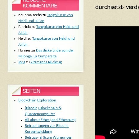
KOMMENTARE
durchsetzt- ver
neunmalsechs
zu
Tangokurse von
Heidi und Julian
Patricia
zu
Tangokurse von Heidi und
Julian
Heidi
zu
Tangokurse von Heidi und
Julian
Hannes
zu
Das dicke Ende von der
Milonga: La Cumparsita
Jörg
zu
Zitzmanns Rückzug
SEITEN
Blockchain Exploration
(Bitcoin) Blockchain &
Quantencomputer
All about Ether (and Ethereum)
Betrachtungen zur Bitcoin-
Kursentwicklung
Betrugs- & Scam Warnungen