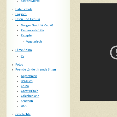
Martinsviertel
Datenschutz
Englisch
Essen und Genuss
Drogen GmbH & Co. KG
Restaurant-Kritik
Rezepte
Vegetarisch
Filme / Kino
TV
Fotos
Fremde Länder, fremde Sitten
Argentinien
Brasilien
China
Great Britain
Griechenland
Kroation
USA
Geschichte