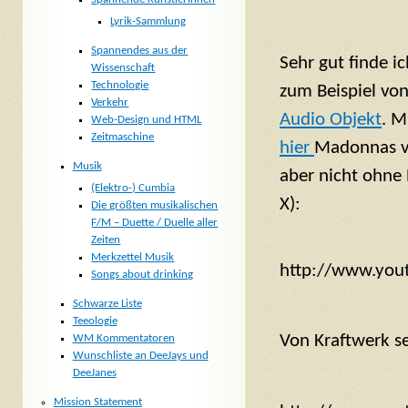
Lyrik-Sammlung
Spannendes aus der
Sehr g
ut finde i
Wissenschaft
Technologie
zum Beispiel vo
Verkehr
Audio Objekt
.
Mi
Web-Design und HTML
Zeitmaschine
hier
Madonnas vö
Musik
aber nicht ohne
(Elektro-) Cumbia
X):
Die größten musikalischen
F/M – Duette / Duelle aller
Zeiten
Merkzettel Musik
http://www.yo
Songs about drinking
Schwarze Liste
Teeologie
Von Kraftwerk se
WM Kommentatoren
Wunschliste an DeeJays und
DeeJanes
Mission Statement