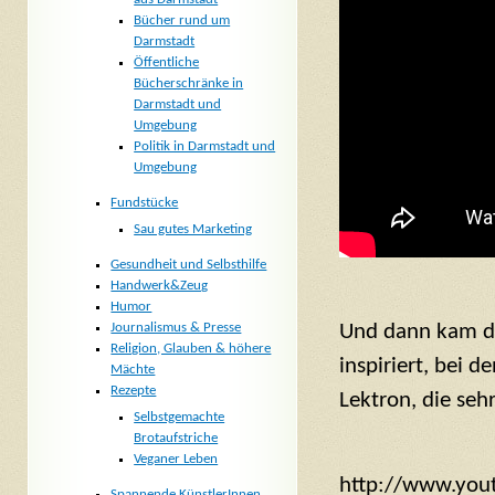
Bücher rund um
Darmstadt
Öffentliche
Bücherschränke in
Darmstadt und
Umgebung
Politik in Darmstadt und
Umgebung
Fundstücke
Sau gutes Marketing
Gesundheit und Selbsthilfe
Handwerk&Zeug
Humor
Journalismus & Presse
Und dann kam die
Religion, Glauben & höhere
inspiriert, bei d
Mächte
Rezepte
Lektron, die seh
Selbstgemachte
Brotaufstriche
Veganer Leben
http://www.you
Spannende KünstlerInnen