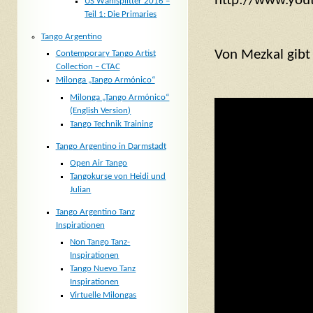
http://www.yo
US Wahlsplitter 2016 –
Teil 1: Die Primaries
Tango Argentino
Von Mezkal gibt 
Contemporary Tango Artist
Collection – CTAC
Milonga „Tango Armónico“
Milonga „Tango Armónico“
(English Version)
Tango Technik Training
Tango Argentino in Darmstadt
Open Air Tango
Tangokurse von Heidi und
Julian
Tango Argentino Tanz
Inspirationen
Non Tango Tanz-
Inspirationen
Tango Nuevo Tanz
Inspirationen
Virtuelle Milongas