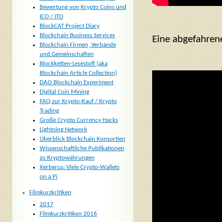
Bewertung von Krypto Coins und
ICO / ITO
BlockCAT Project Diary
Blockchain Business Services
Eine abgefahren
Blockchain Firmen, Verbände
und Gemeinschaften
Blockketten-Lesestoff (aka
Blockchain Article Collection)
DAO Blockchain Experiment
Digital Coin Mining
FAQ zur Krypto-Kauf / Krypto
Trading
Große Crypto Currency Hacks
Lightning Network
Überblick Blockchain Konsortien
Wissenschaftliche Publikationen
zu Kryptowährungen
Xerberus: Viele Crypto-Wallets
on a Pi
Filmkurzkritiken
2017
Filmkurzkritiken 2016