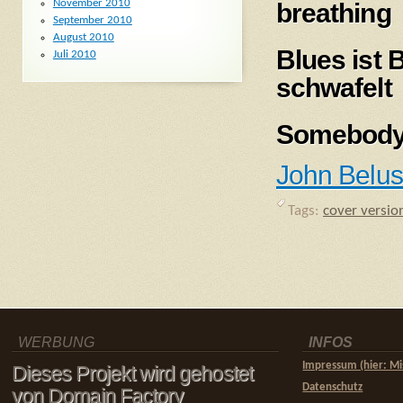
November 2010
breathing
September 2010
August 2010
Blues ist 
Juli 2010
schwafelt
Somebody 
John Belush
Tags:
cover versio
WERBUNG
INFOS
Impressum (hier: Mi
Dieses Projekt wird gehostet
Datenschutz
von Domain Factory