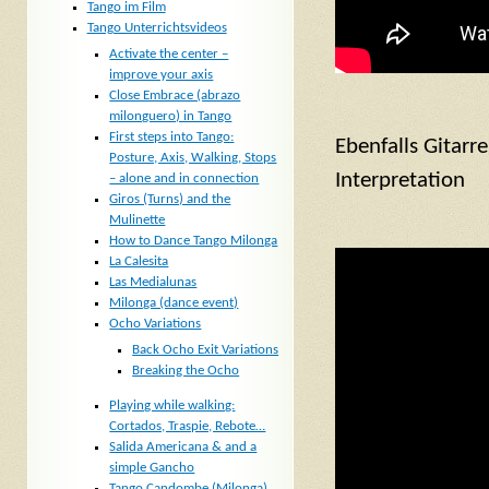
Tango im Film
Tango Unterrichtsvideos
Activate the center –
improve your axis
Close Embrace (abrazo
milonguero) in Tango
First steps into Tango:
Ebenfalls Gitarre
Posture, Axis, Walking, Stops
Interpretation
– alone and in connection
Giros (Turns) and the
Mulinette
How to Dance Tango Milonga
La Calesita
Las Medialunas
Milonga (dance event)
Ocho Variations
Back Ocho Exit Variations
Breaking the Ocho
Playing while walking:
Cortados, Traspie, Rebote…
Salida Americana & and a
simple Gancho
Tango Candombe (Milonga)