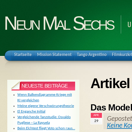
Neun Mal Sechs
U
Startseite
Mission Statement
Tango Argentino
Filmkurzkr
Artike
NEUESTE BEITRÄGE
Wenn Balkendiagramme Kriege mit
KI vergleichen
Das Mode
Meine eigene Verschwörungstheorie
El Enganche Initial
APR.
Vergleichende Tanzstudie: Osvaldo
Geposte
29
Pugliese – La Rayuela
Keine K
Beim Elchtest fliegt Voto schon raus…