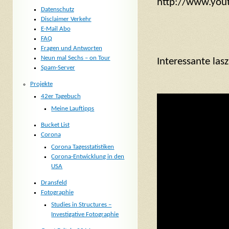
http://www.yo
Datenschutz
Disclaimer Verkehr
E-Mail Abo
FAQ
Fragen und Antworten
Neun mal Sechs – on Tour
Interessante las
Spam-Server
Projekte
42er Tagebuch
Meine Lauftipps
Bucket List
Corona
Corona Tagesstatistiken
Corona-Entwicklung in den
USA
Dransfeld
Fotographie
Studies in Structures –
Investigative Fotographie