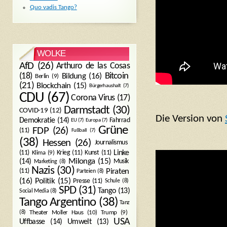
Quo vadis Tango?
WOLKE
AfD
(26)
Arthuro de las Cosas
Bitcoin
(18)
Bildung
(16)
Berlin
(9)
(21)
Blockchain
(15)
Bürgerhaushalt
(7)
CDU
(67)
Corona Virus
(17)
Darmstadt
(30)
COVID-19
(12)
Die Version von
Demokratie
(14)
Fahrrad
EU
(7)
Europa
(7)
Grüne
FDP
(26)
(11)
Fußball
(7)
(38)
Hessen
(26)
Journalismus
(11)
Krieg
(11)
Kunst
(11)
Linke
Klima
(9)
Milonga
(15)
(14)
Musik
Marketing
(8)
Nazis
(30)
Piraten
(11)
Parteien
(8)
Politik
(15)
(16)
Presse
(11)
Schule
(8)
SPD
(31)
Tango
(13)
Social Media
(8)
Tango Argentino
(38)
Tanz
Trump
(9)
(8)
Theater Moller Haus
(10)
USA
Umwelt
(13)
Uffbasse
(14)